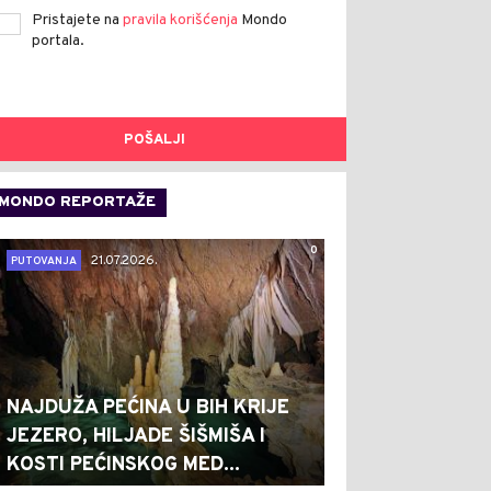
Pristajete na
pravila korišćenja
Mondo
portala.
POŠALJI
MONDO REPORTAŽE
0
21.07.2026.
PUTOVANJA
NAJDUŽA PEĆINA U BIH KRIJE
JEZERO, HILJADE ŠIŠMIŠA I
KOSTI PEĆINSKOG MED...