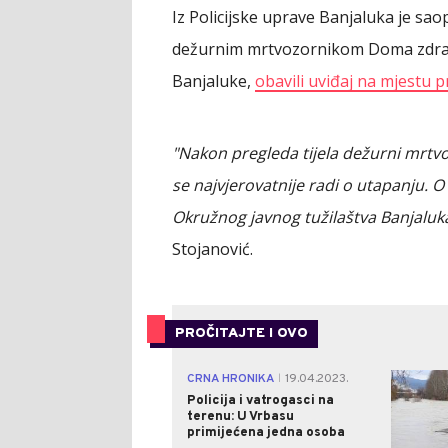
Iz Policijske uprave Banjaluka je sao
dežurnim mrtvozornikom Doma zdravl
Banjaluke,
obavili uviđaj na mjestu p
"Nakon pregleda tijela dežurni mrtvo
se najvjerovatnije radi o utapanju. 
Okružnog javnog tužilaštva Banjaluka
Stojanović.
PROČITAJTE I OVO
CRNA HRONIKA
19.04.2023.
|
Policija i vatrogasci na
terenu: U Vrbasu
primijećena jedna osoba