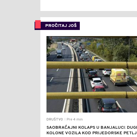
PROČITAJ JOŠ
Pre 4 min
DRUŠTVO
|
SAOBRAĆAJNI KOLAPS U BANJALUCI: DUG
KOLONE VOZILA KOD PRIJEDORSKE PETLJ