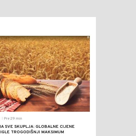
0
Pre 29 min
T
|
A SVE SKUPLJA: GLOBALNE CIJENE
IGLE TROGODIŠNJI MAKSIMUM