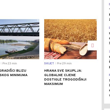
0
0
Pre 23 min
SVIJET
Pre 29 min
DRU
|
|
GRADIŠCI BLIZU
HRANA SVE SKUPLJA:
SJE
JSKOG MINIMUMA
GLOBALNE CIJENE
PET
DOSTIGLE TROGODIŠNJI
OBI
MAKSIMUM
AVI
IZB
(FO