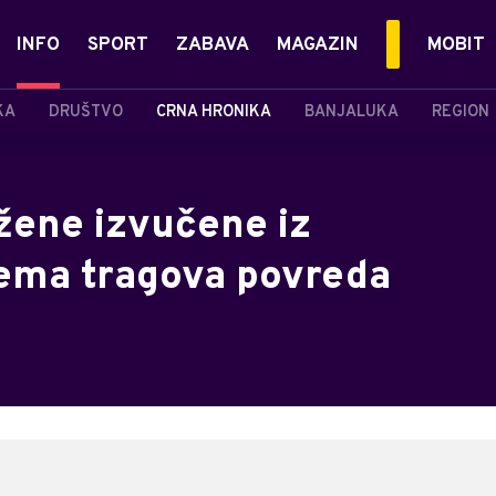
INFO
SPORT
ZABAVA
MAGAZIN
MOBIT
KA
DRUŠTVO
CRNA HRONIKA
BANJALUKA
REGION
 žene izvučene iz
 nema tragova povreda