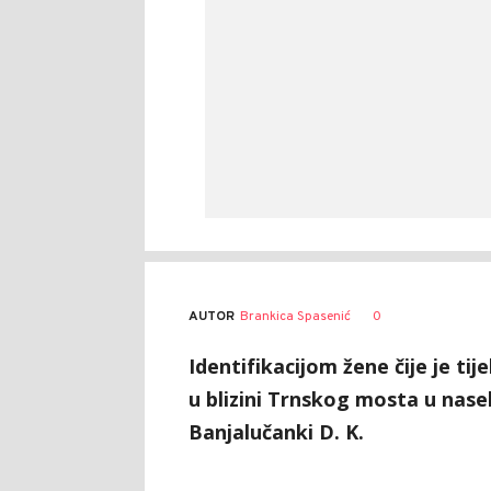
AUTOR
Brankica Spasenić
0
Identifikacijom žene čije je ti
u blizini Trnskog mosta u nasel
Banjalučanki D. K.