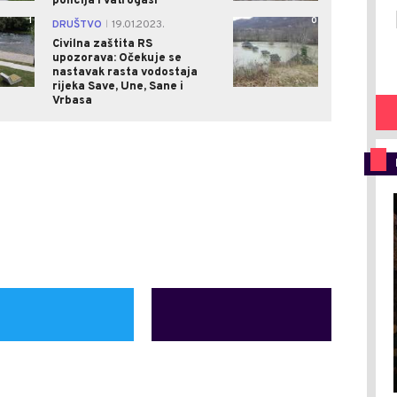
policija i vatrogasi
1
0
DRUŠTVO
19.01.2023.
|
Civilna zaštita RS
upozorava: Očekuje se
nastavak rasta vodostaja
rijeka Save, Une, Sane i
Vrbasa