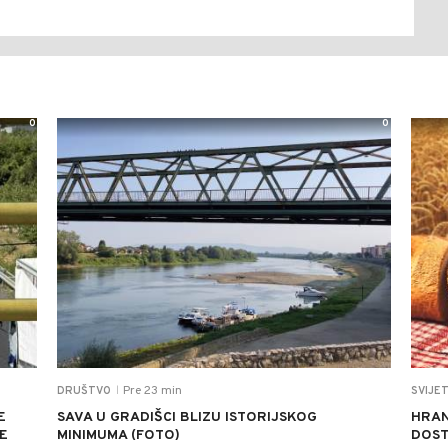
0
0
Pre 23 min
DRUŠTVO
SVIJE
|
E
SAVA U GRADIŠCI BLIZU ISTORIJSKOG
HRAN
E
MINIMUMA (FOTO)
DOST