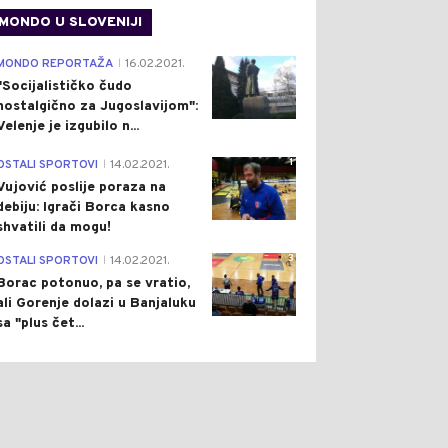
MONDO U SLOVENIJI
4
MONDO REPORTAŽA
16.02.2021.
|
"Socijalističko čudo
nostalgično za Jugoslavijom":
Velenje je izgubilo n...
1
OSTALI SPORTOVI
14.02.2021.
|
Vujović poslije poraza na
debiju: Igrači Borca kasno
shvatili da mogu!
3
OSTALI SPORTOVI
14.02.2021.
|
Borac potonuo, pa se vratio,
ali Gorenje dolazi u Banjaluku
sa "plus čet...