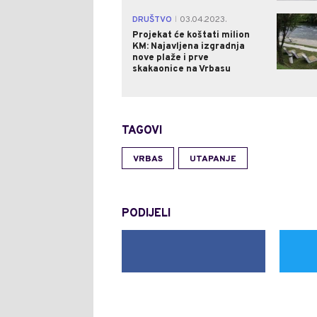
DRUŠTVO
03.04.2023.
|
Projekat će koštati milion
KM: Najavljena izgradnja
nove plaže i prve
skakaonice na Vrbasu
TAGOVI
VRBAS
UTAPANJE
PODIJELI