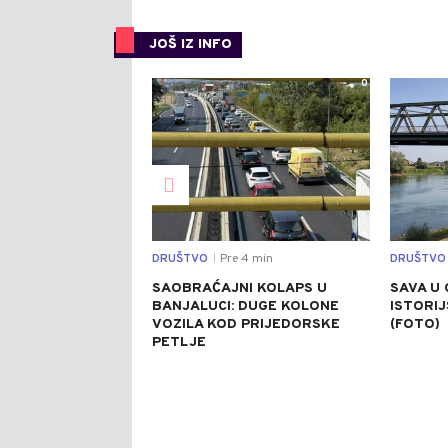
JOŠ IZ INFO
0
DRUŠTVO
Pre 4 min
DRUŠTVO
|
SAOBRAĆAJNI KOLAPS U
SAVA U 
BANJALUCI: DUGE KOLONE
ISTORI
VOZILA KOD PRIJEDORSKE
(FOTO)
PETLJE