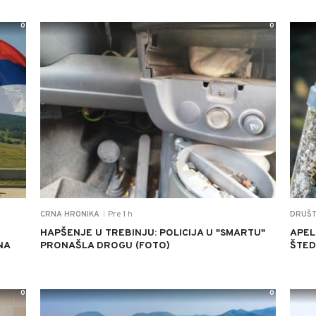
0
0
Pre 1 h
CRNA HRONIKA
DRUŠ
|
HAPŠENJE U TREBINJU: POLICIJA U "SMARTU"
APEL
NA
PRONAŠLA DROGU (FOTO)
ŠTED
0
0