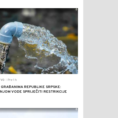
0
Pre 1 h
TVO
|
 GRAĐANIMA REPUBLIKE SRPSKE:
NJOM VODE SPRIJEČITI RESTRIKCIJE
0