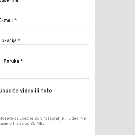
Vaše ime
*
E-mail
*
Lokacija
*
Ubacite video ili foto
Možete da ubacite do 3 fotografije ili videa. Ne
smije biti više od 25 MB.