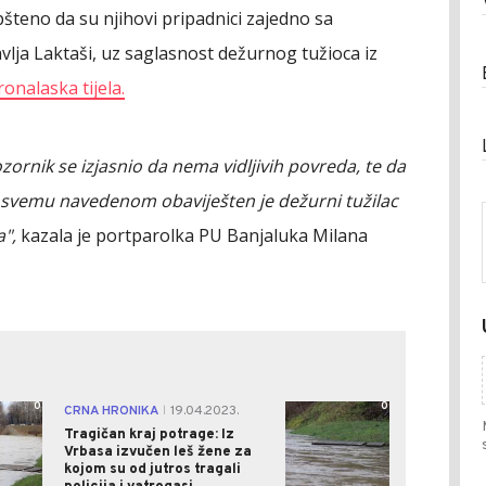
pšteno da su njihovi pripadnici zajedno sa
ja Laktaši, uz saglasnost dežurnog tužioca iz
ronalaska tijela.
zornik se izjasnio da nema vidljivih povreda, te da
O svemu navedenom obaviješten je dežurni tužilac
",
kazala je portparolka PU Banjaluka Milana
0
0
CRNA HRONIKA
19.04.2023.
|
Tragičan kraj potrage: Iz
Vrbasa izvučen leš žene za
kojom su od jutros tragali