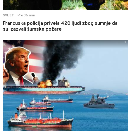
Pre 36 min
SVIJET
|
Francuska policija privela 420 ljudi zbog sumnje da
su izazvali šumske požare
1