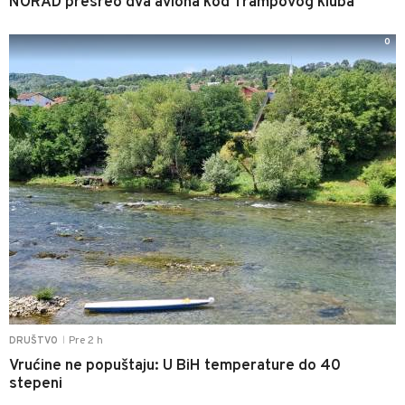
NORAD presreo dva aviona kod Trampovog kluba
0
Pre 2 h
DRUŠTVO
|
Vrućine ne popuštaju: U BiH temperature do 40
stepeni