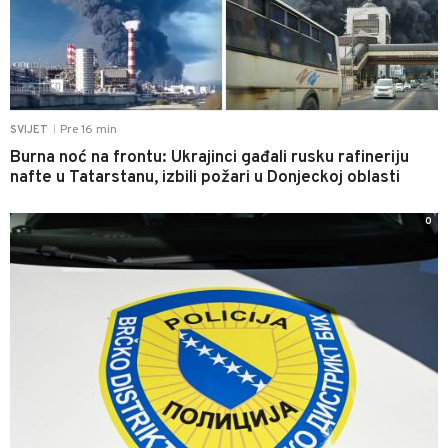
Pre 16 min
SVIJET
|
Burna noć na frontu: Ukrajinci gađali rusku rafineriju
nafte u Tatarstanu, izbili požari u Donjeckoj oblasti
0