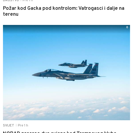
Pre 1 h
DRUŠTVO
|
Požar kod Gacka pod kontrolom: Vatrogasci i dalje na
terenu
0
Pre 1 h
SVIJET
|