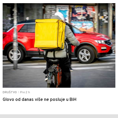
1
Pre 2 h
DRUŠTVO
|
Glovo od danas više ne posluje u BiH