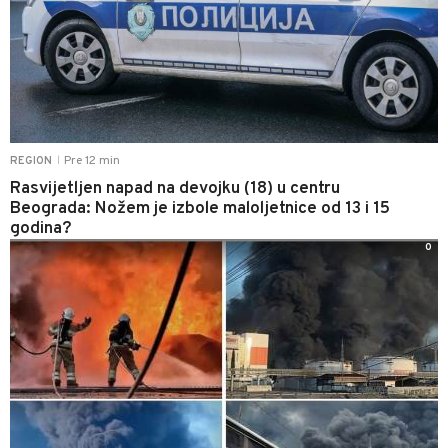
Pre 12 min
REGION
|
Rasvijetljen napad na devojku (18) u centru
Beograda: Nožem je izbole maloljetnice od 13 i 15
godina?
0