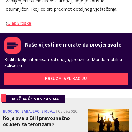
zaplijenjeni su elektronski uređaji, koje je koristio
osumnjičeni i koji će biti predmet detaljnog vještačenja.
(
Glas Srpske
)
Naše vijesti ne morate da provjeravate
Budite bolje informisani od drugih, preuzmite Mondo mobilnu
aplikaciju
PREUZMI APLIKACIJU
MOŽDA ĆE VAS ZANIMATI
0
BUGOJNO, SARAJEVO, SIRIJA...
05.08.2020.
|
Ko je sve u BiH pravosnažno
osuđen za terorizam?