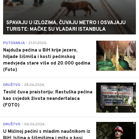
SPAVAJU U IZLOZIMA, ČUVAJU METRO I OSVAJAJU
TURISTE: MAČKE SU VLADARI ISTANBULA
0
PUTOVANJA
21.07.2026.
|
Najduža pećina u BiH krije jezero,
hiljade šišmiša i kosti pećinskog
medvjeda stare više od 20.000 godina
(Foto)
0
DRUŠTVO
28.06.2026.
|
Teslić čuva praistoriju: Rastuška pećina
kao svjedok života neandertalaca
(FOTO)
0
DRUŠTVO
06.06.2026.
|
U Mićinoj pećini s mladim naučnikom iz
BiH: Istina o šišmišima i mitu o kosi