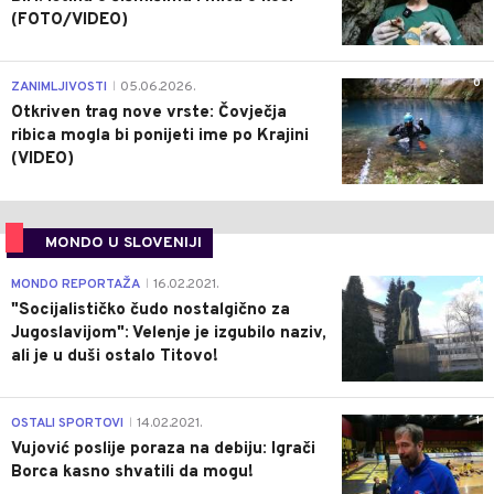
(FOTO/VIDEO)
0
ZANIMLJIVOSTI
05.06.2026.
|
Otkriven trag nove vrste: Čovječja
ribica mogla bi ponijeti ime po Krajini
(VIDEO)
MONDO U SLOVENIJI
4
MONDO REPORTAŽA
16.02.2021.
|
"Socijalističko čudo nostalgično za
Jugoslavijom": Velenje je izgubilo naziv,
ali je u duši ostalo Titovo!
1
OSTALI SPORTOVI
14.02.2021.
|
Vujović poslije poraza na debiju: Igrači
Borca kasno shvatili da mogu!