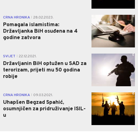
0
CRNA HRONIKA
28.02.2023.
|
Pomagala islamistima:
Državljanka BiH osuđena na 4
godine zatvora
0
SVIJET
22.12.2021.
|
Državljanin BiH optužen u SAD za
terorizam, prijeti mu 50 godina
robije
0
CRNA HRONIKA
09.03.2021.
|
Uhapšen Begzad Spahić,
osumnjičen za pridruživanje ISIL-
u