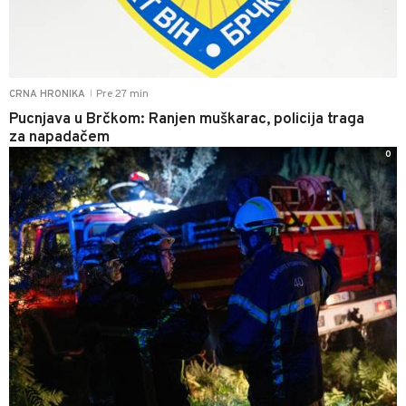
Pre 27 min
CRNA HRONIKA
|
Pucnjava u Brčkom: Ranjen muškarac, policija traga
za napadačem
0