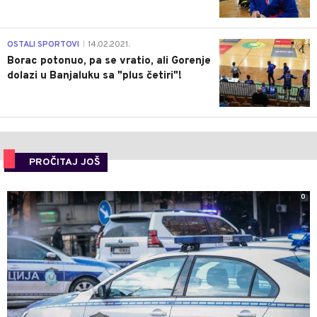
3
OSTALI SPORTOVI
14.02.2021.
|
Borac potonuo, pa se vratio, ali Gorenje
dolazi u Banjaluku sa "plus četiri"!
PROČITAJ JOŠ
0