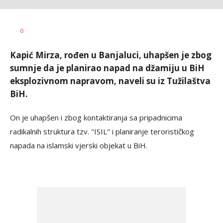
Dušan
AUTOR
0
Volaš
Kapić Mirza, rođen u Banjaluci, uhapšen je zbog
sumnje da je planirao napad na džamiju u BiH
eksplozivnom napravom, naveli su iz Tužilaštva
BiH.
On je uhapšen i zbog kontaktiranja sa pripadnicima
radikalnih struktura tzv. "ISIL" i planiranje terorističkog
napada na islamski vjerski objekat u BiH.