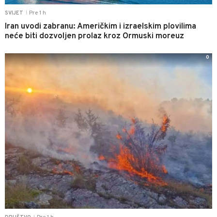
Pre 1 h
SVIJET
|
Iran uvodi zabranu: Američkim i izraelskim plovilima
neće biti dozvoljen prolaz kroz Ormuski moreuz
0