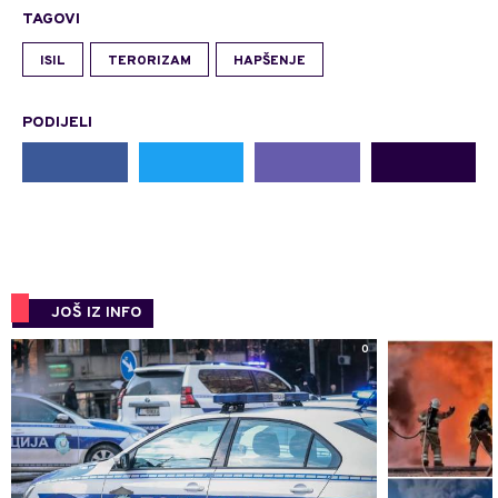
TAGOVI
ISIL
TERORIZAM
HAPŠENJE
PODIJELI
JOŠ IZ INFO
0