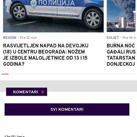
REGION
Pre 12 min
SVIJET
Pre 16 m
|
|
RASVIJETLJEN NAPAD NA DEVOJKU
BURNA NOĆ 
(18) U CENTRU BEOGRADA: NOŽEM
GAĐALI RUS
JE IZBOLE MALOLJETNICE OD 13 I 15
TATARSTANU,
GODINA?
DONJECKOJ 
KOMENTARI
0
SVI KOMENTARI