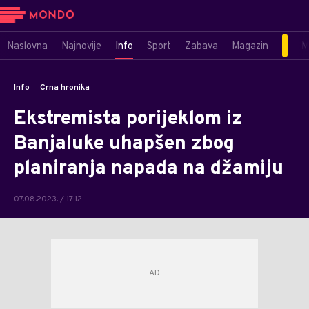
Naslovna
Najnovije
Info
Sport
Zabava
Magazin
M
Info
Crna hronika
Ekstremista porijeklom iz
Banjaluke uhapšen zbog
planiranja napada na džamiju
07.08.2023. / 17:12