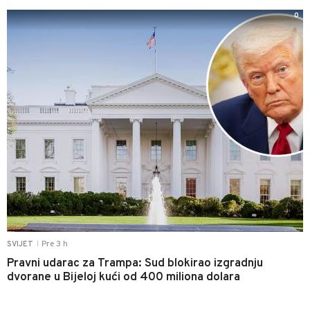
0
Pre 3 h
SVIJET
|
Pravni udarac za Trampa: Sud blokirao izgradnju
dvorane u Bijeloj kući od 400 miliona dolara