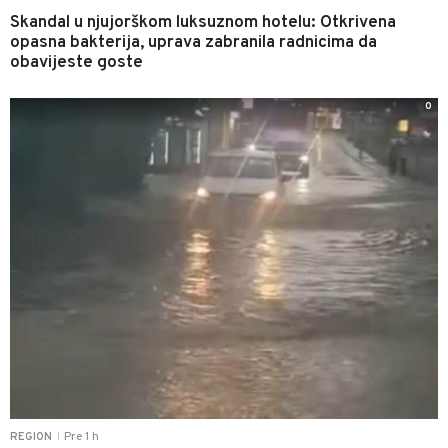
Skandal u njujorškom luksuznom hotelu: Otkrivena
opasna bakterija, uprava zabranila radnicima da
obavijeste goste
0
Pre 1 h
REGION
|