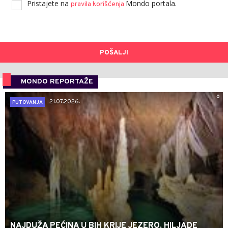
Pristajete na
Mondo portala.
pravila korišćenja
POŠALJI
MONDO REPORTAŽE
0
21.07.2026.
PUTOVANJA
NAJDUŽA PEĆINA U BIH KRIJE JEZERO, HILJADE