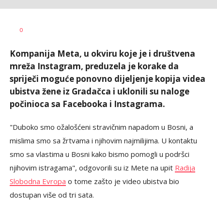
Željko
AUTOR
0
Svitlica
Kompanija Meta, u okviru koje je i društvena
mreža Instagram, preduzela je korake da
spriječi moguće ponovno dijeljenje kopija videa
ubistva žene iz Gradačca i uklonili su naloge
počinioca sa Facebooka i Instagrama.
"Duboko smo ožalošćeni stravičnim napadom u Bosni, a
mislima smo sa žrtvama i njihovim najmilijima. U kontaktu
smo sa vlastima u Bosni kako bismo pomogli u podršci
njihovim istragama", odgovorili su iz Mete na upit
Radija
Slobodna Evropa
o tome zašto je video ubistva bio
dostupan više od tri sata.