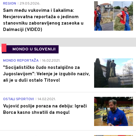
0
REGION
29.05.2026.
|
Sam među vukovima i šakalima:
Nevjerovatna reportaža o jedinom
stanovniku zaboravljenog zaseoka u
Dalmaciji (VIDEO)
MONDO U SLOVENIJI
4
MONDO REPORTAŽA
16.02.2021.
|
"Socijalističko čudo nostalgično za
Jugoslavijom": Velenje je izgubilo naziv,
ali je u duši ostalo Titovo!
1
OSTALI SPORTOVI
14.02.2021.
|
Vujović poslije poraza na debiju: Igrači
Borca kasno shvatili da mogu!