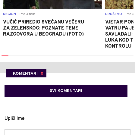
REGION
Pre 3 min
DRUŠTVO
Pre 4
|
|
VUČIĆ PRIREDIO SVEČANU VEČERU
VJETAR PO
ZA ZELENSKOG: POZNATE TEME
VATRU PA J
RAZGOVORA U BEOGRADU (FOTO)
SAVLADALI:
LUKA KOD T
KONTROLU
KOMENTARI
0
SVI KOMENTARI
Upiši ime