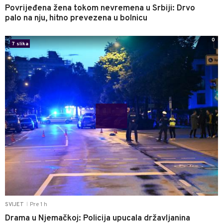
Povrijeđena žena tokom nevremena u Srbiji: Drvo
palo na nju, hitno prevezena u bolnicu
0
7 slika
Pre 1 h
SVIJET
|
Drama u Njemačkoj: Policija upucala državljanina