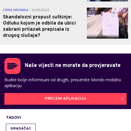
1
CRNA HRONIKA
12.08.2023.
|
Skandalozni propust sutkinje:
Odluku kojom je odbila da ubici
zabrani prilazak prepisala iz
drugog slučaja?
Naše vijesti ne morate da provjeravate
Budite bolje informisani od drugih, preuzmite Mondo mobilnu
aplikaciju
PREUZMI APLIKACIJU
TAGOVI
GRADAČAC