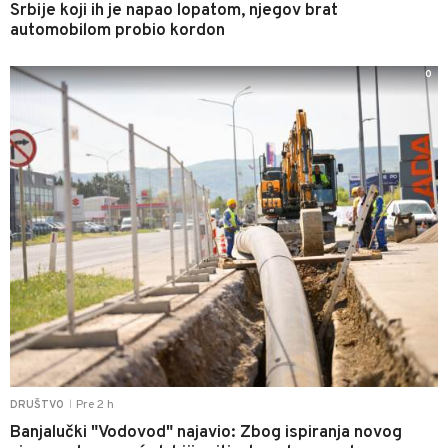
Srbije koji ih je napao lopatom, njegov brat
automobilom probio kordon
0
Pre 2 h
DRUŠTVO
|
Banjalučki "Vodovod" najavio: Zbog ispiranja novog