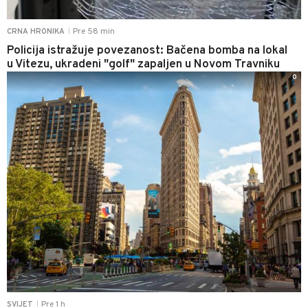
Pre 58 min
CRNA HRONIKA
|
Policija istražuje povezanost: Bačena bomba na lokal
u Vitezu, ukradeni "golf" zapaljen u Novom Travniku
0
Pre 1 h
SVIJET
|