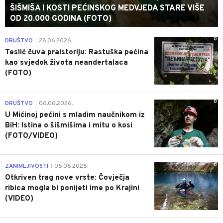
ŠIŠMIŠA I KOSTI PEĆINSKOG MEDVJEDA STARE VIŠE
OD 20.000 GODINA (FOTO)
0
DRUŠTVO
28.06.2026.
|
Teslić čuva praistoriju: Rastuška pećina
kao svjedok života neandertalaca
(FOTO)
0
DRUŠTVO
06.06.2026.
|
U Mićinoj pećini s mladim naučnikom iz
BiH: Istina o šišmišima i mitu o kosi
(FOTO/VIDEO)
0
ZANIMLJIVOSTI
05.06.2026.
|
Otkriven trag nove vrste: Čovječja
ribica mogla bi ponijeti ime po Krajini
(VIDEO)