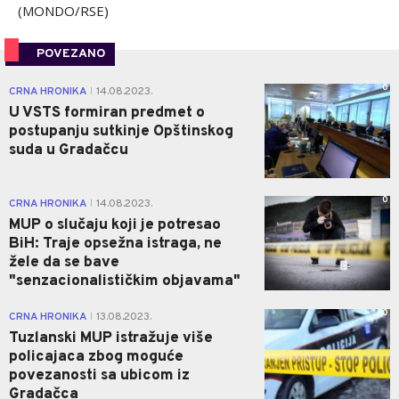
(MONDO/RSE)
POVEZANO
0
CRNA HRONIKA
14.08.2023.
|
U VSTS formiran predmet o
postupanju sutkinje Opštinskog
suda u Gradačcu
0
CRNA HRONIKA
14.08.2023.
|
MUP o slučaju koji je potresao
BiH: Traje opsežna istraga, ne
žele da se bave
"senzacionalističkim objavama"
0
CRNA HRONIKA
13.08.2023.
|
Tuzlanski MUP istražuje više
policajaca zbog moguće
povezanosti sa ubicom iz
Gradačca