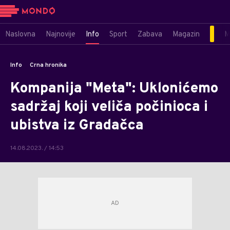
Naslovna
Najnovije
Info
Sport
Zabava
Magazin
M
Info
Crna hronika
Kompanija "Meta": Uklonićemo
sadržaj koji veliča počinioca i
ubistva iz Gradačca
14.08.2023. / 14:53