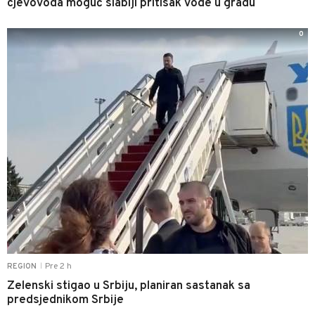
cjevovoda moguć slabiji pritisak vode u gradu
0
Pre 2 h
REGION
|
Zelenski stigao u Srbiju, planiran sastanak sa
predsjednikom Srbije