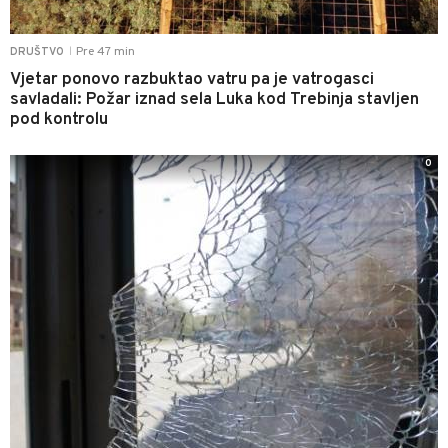
Pre 47 min
DRUŠTVO
|
Vjetar ponovo razbuktao vatru pa je vatrogasci
savladali: Požar iznad sela Luka kod Trebinja stavljen
pod kontrolu
0