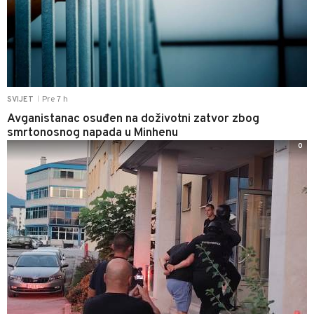
Pre 7 h
SVIJET
|
Avganistanac osuđen na doživotni zatvor zbog
smrtonosnog napada u Minhenu
0