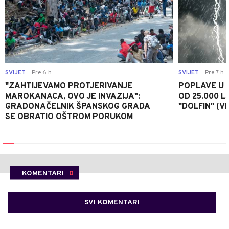
SVIJET
Pre 6 h
SVIJET
Pre 7 h
|
|
"ZAHTIJEVAMO PROTJERIVANJE
POPLAVE U K
MAROKANACA, OVO JE INVAZIJA":
OD 25.000 LJ
GRADONAČELNIK ŠPANSKOG GRADA
"DOLFIN" (V
SE OBRATIO OŠTROM PORUKOM
KOMENTARI
0
SVI KOMENTARI