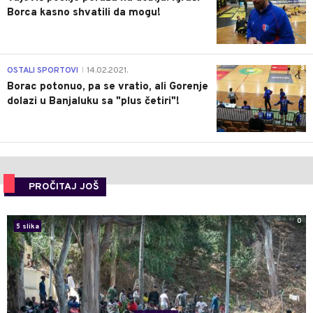
Borca kasno shvatili da mogu!
3
OSTALI SPORTOVI
14.02.2021.
|
Borac potonuo, pa se vratio, ali Gorenje
dolazi u Banjaluku sa "plus četiri"!
PROČITAJ JOŠ
0
5 slika