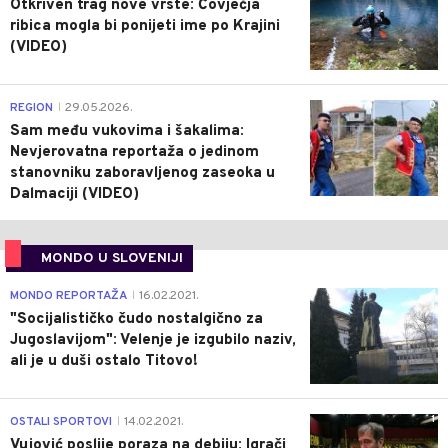
Otkriven trag nove vrste: Čovječja
ribica mogla bi ponijeti ime po Krajini
(VIDEO)
0
REGION
29.05.2026.
|
Sam među vukovima i šakalima:
Nevjerovatna reportaža o jedinom
stanovniku zaboravljenog zaseoka u
Dalmaciji (VIDEO)
MONDO U SLOVENIJI
4
MONDO REPORTAŽA
16.02.2021.
|
"Socijalističko čudo nostalgično za
Jugoslavijom": Velenje je izgubilo naziv,
ali je u duši ostalo Titovo!
1
OSTALI SPORTOVI
14.02.2021.
|
Vujović poslije poraza na debiju: Igrači