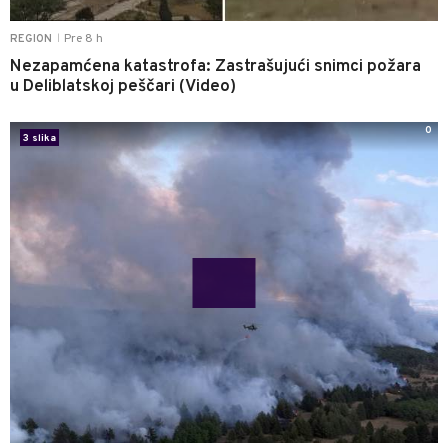
Pre 8 h
REGION
|
Nezapamćena katastrofa: Zastrašujući snimci požara
u Deliblatskoj peščari (Video)
0
3 slika