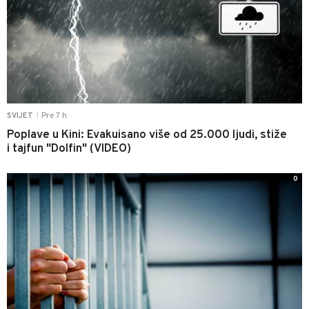
Pre 7 h
SVIJET
|
Poplave u Kini: Evakuisano više od 25.000 ljudi, stiže
i tajfun "Dolfin" (VIDEO)
0