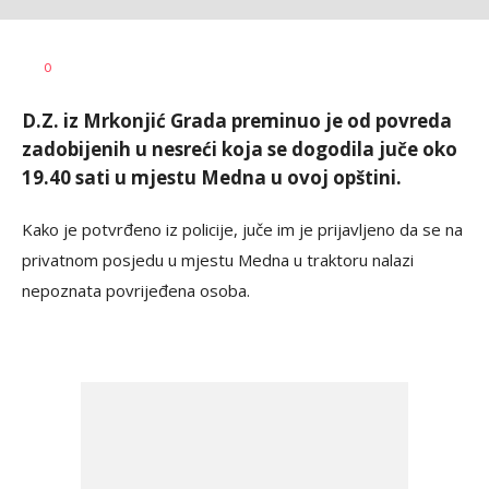
Dušan
AUTOR
0
Volaš
D.Z. iz Mrkonjić Grada preminuo je od povreda
zadobijenih u nesreći koja se dogodila juče oko
19.40 sati u mjestu Medna u ovoj opštini.
Kako je potvrđeno iz policije, juče im je prijavljeno da se na
privatnom posjedu u mjestu Medna u traktoru nalazi
nepoznata povrijeđena osoba.