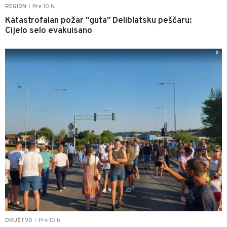
Pre 10 h
REGION
|
Katastrofalan požar "guta" Deliblatsku peščaru:
Cijelo selo evakuisano
2
Pre 10 h
DRUŠTVO
|