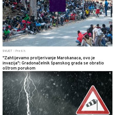
Pre 6 h
SVIJET
|
"Zahtijevamo protjerivanje Marokanaca, ovo je
invazija": Gradonačelnik španskog grada se obratio
oštrom porukom
0