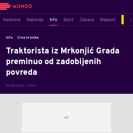
Naslovna
Najnovije
Info
Sport
Zabava
Magazin
M
Info
Crna hronika
Traktorista iz Mrkonjić Grada
preminuo od zadobijenih
povreda
16.08.2023. / 13:47