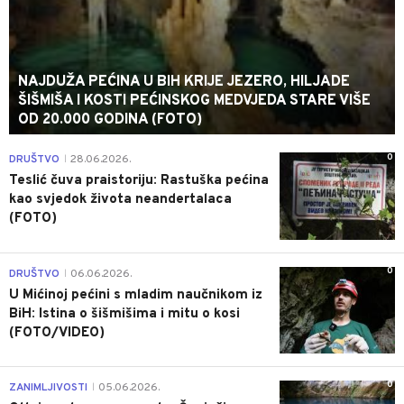
NAJDUŽA PEĆINA U BIH KRIJE JEZERO, HILJADE
ŠIŠMIŠA I KOSTI PEĆINSKOG MEDVJEDA STARE VIŠE
OD 20.000 GODINA (FOTO)
0
DRUŠTVO
28.06.2026.
|
Teslić čuva praistoriju: Rastuška pećina
kao svjedok života neandertalaca
(FOTO)
0
DRUŠTVO
06.06.2026.
|
U Mićinoj pećini s mladim naučnikom iz
BiH: Istina o šišmišima i mitu o kosi
(FOTO/VIDEO)
0
ZANIMLJIVOSTI
05.06.2026.
|