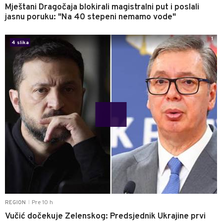
Mještani Dragočaja blokirali magistralni put i poslali
jasnu poruku: "Na 40 stepeni nemamo vode"
1
4 slika
Pre 10 h
REGION
|
Vučić dočekuje Zelenskog: Predsjednik Ukrajine prvi