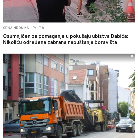
Pre 7 h
CRNA HRONIKA
|
Osumnjičen za pomaganje u pokušaju ubistva Dabića:
Nikoliću određena zabrana napuštanja boravišta
0