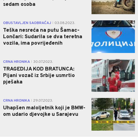
sedam osoba
0
OBUSTAVLJEN SAOBRAĆAJ
03.08.2023.
|
Teška nesreća na putu Šamac-
Lončari: Sudarila se dva teretna
vozila, ima povrijeđenih
0
CRNA HRONIKA
30.07.2023.
|
TRAGEDIJA KOD BRATUNCA:
Pijani vozač iz Srbije usmrtio
pješaka
0
CRNA HRONIKA
29.07.2023.
|
Uhapšen maloljetnik koji je BMW-
om udario djevojke u Sarajevu