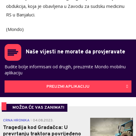
obdukcija, koja je obavljena u Zavodu za sudsku medicinu
RS u Banjaluci.
(Mondo)
Naše vijesti ne morate da provjeravate
Budite bolje informisani od drugih, preuzmite Mondo mobilnu
aplikaciju
PREUZMI APLIKACIJU
MOŽDA ĆE VAS ZANIMATI
0
CRNA HRONIKA
04.08.2023.
|
Tragedija kod Gradačca: U
prevrtanju traktora povrijeđeno