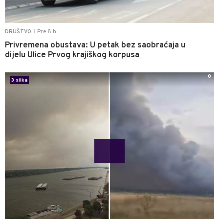
Pre 8 h
DRUŠTVO
|
Privremena obustava: U petak bez saobraćaja u
dijelu Ulice Prvog krajiškog korpusa
0
3 slika