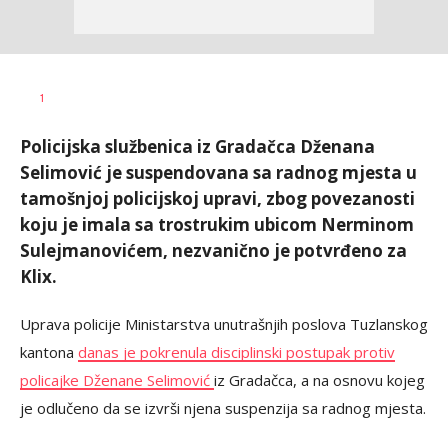
Nikolina
AUTOR
1
Damjanić
Policijska službenica iz Gradačca Dženana
Selimović je suspendovana sa radnog mjesta u
tamošnjoj policijskoj upravi, zbog povezanosti
koju je imala sa trostrukim ubicom Nerminom
Sulejmanovićem, nezvanično je potvrđeno za
Klix.
Uprava policije Ministarstva unutrašnjih poslova Tuzlanskog
kantona
danas je pokrenula disciplinski postupak protiv
policajke Dženane Selimović
iz Gradačca, a na osnovu kojeg
je odlučeno da se izvrši njena suspenzija sa radnog mjesta.