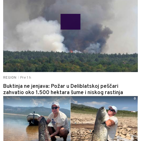
Pre 1 h
REGION
|
Buktinja ne jenjava: Požar u Deliblatskoj peščari
zahvatio oko 1.500 hektara šume i niskog rastinja
0