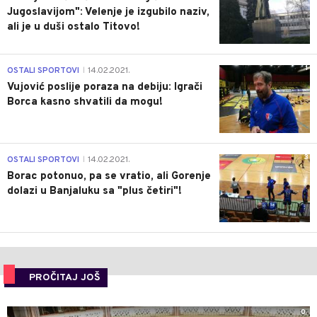
Jugoslavijom": Velenje je izgubilo naziv,
ali je u duši ostalo Titovo!
1
OSTALI SPORTOVI
14.02.2021.
|
Vujović poslije poraza na debiju: Igrači
Borca kasno shvatili da mogu!
3
OSTALI SPORTOVI
14.02.2021.
|
Borac potonuo, pa se vratio, ali Gorenje
dolazi u Banjaluku sa "plus četiri"!
PROČITAJ JOŠ
0