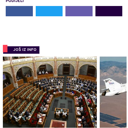
PODIJELI
JOŠ IZ INFO
0