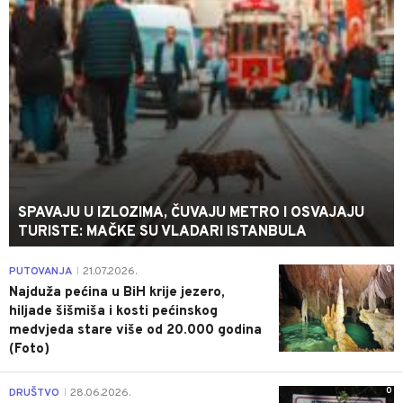
SPAVAJU U IZLOZIMA, ČUVAJU METRO I OSVAJAJU
TURISTE: MAČKE SU VLADARI ISTANBULA
0
PUTOVANJA
21.07.2026.
|
Najduža pećina u BiH krije jezero,
hiljade šišmiša i kosti pećinskog
medvjeda stare više od 20.000 godina
(Foto)
0
DRUŠTVO
28.06.2026.
|