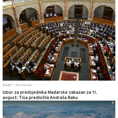
Pre 55 min
SVIJET
|
Izbor za predsjednika Mađarske zakazan za 11.
avgust: Tisa predložila Andraša Baku
0