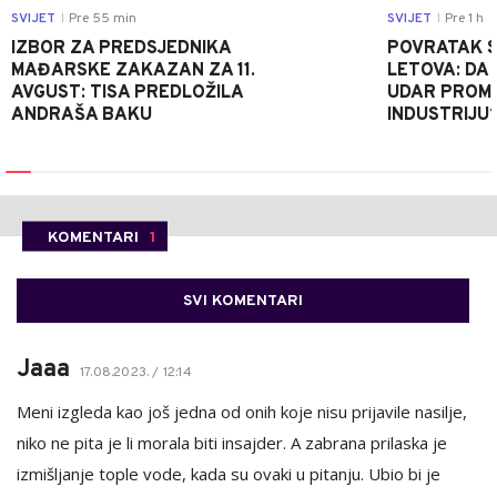
SVIJET
Pre 55 min
SVIJET
Pre 1 h
|
|
IZBOR ZA PREDSJEDNIKA
POVRATAK S
MAĐARSKE ZAKAZAN ZA 11.
LETOVA: DA L
AVGUST: TISA PREDLOŽILA
UDAR PROMIJ
ANDRAŠA BAKU
INDUSTRIJU
KOMENTARI
1
SVI KOMENTARI
Jaaa
17.08.2023. / 12:14
Meni izgleda kao još jedna od onih koje nisu prijavile nasilje,
niko ne pita je li morala biti insajder. A zabrana prilaska je
izmišljanje tople vode, kada su ovaki u pitanju. Ubio bi je