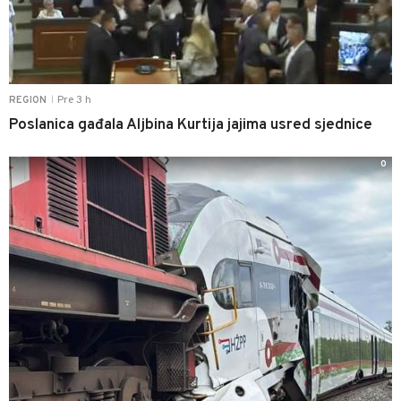
Pre 3 h
REGION
|
Poslanica gađala Aljbina Kurtija jajima usred sjednice
0