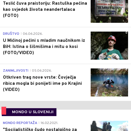
Teslić čuva praistoriju: Rastuška pećina
kao svjedok života neandertalaca
(FOTO)
0
DRUŠTVO
06.06.2026.
|
U Mićinoj pećini s mladim naučnikom iz
BiH: Istina o šišmišima i mitu o kosi
(FOTO/VIDEO)
0
ZANIMLJIVOSTI
05.06.2026.
|
Otkriven trag nove vrste: Čovječja
ribica mogla bi ponijeti ime po Krajini
(VIDEO)
MONDO U SLOVENIJI
4
MONDO REPORTAŽA
16.02.2021.
|
"Socijalističko čudo nostalgično za