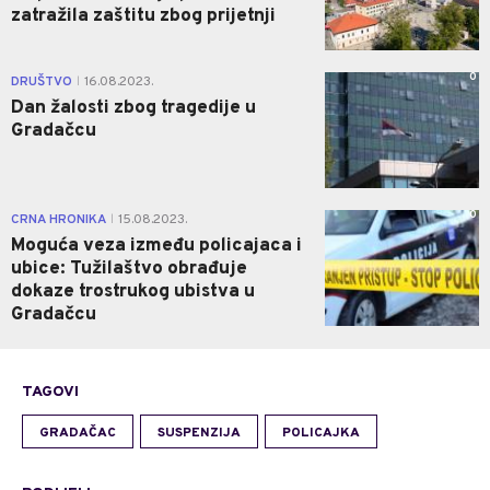
zatražila zaštitu zbog prijetnji
0
DRUŠTVO
16.08.2023.
|
Dan žalosti zbog tragedije u
Gradačcu
0
CRNA HRONIKA
15.08.2023.
|
Moguća veza između policajaca i
ubice: Tužilaštvo obrađuje
dokaze trostrukog ubistva u
Gradačcu
TAGOVI
GRADAČAC
SUSPENZIJA
POLICAJKA