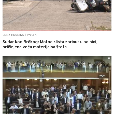
Pre 3 h
CRNA HRONIKA
|
Sudar kod Brčkog: Motociklista zbrinut u bolnici,
pričinjena veća materijalna šteta
0