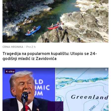
Pre 2 h
CRNA HRONIKA
|
Tragedija na popularnom kupalištu: Utopio se 24-
godišnji mladić iz Zavidovića
0
4 slika