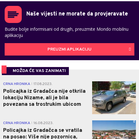
Naše vijesti ne morate da provjeravate
Budite bolje informisani od drugih, preuzmite Mondo mobilnu
aplikaciju
PREUZMI APLIKACIJU
MOŽDA ĆE VAS ZANIMATI
0
CRNA HRONIKA
17.08.2023.
|
Policajka iz Gradačca nije otkrila
lokaciju Nizame, ali je bila
povezana sa trostrukim ubicom
0
CRNA HRONIKA
16.08.2023.
|
Policajka iz Gradačca se vratila
na posao: Više nije pozornica,