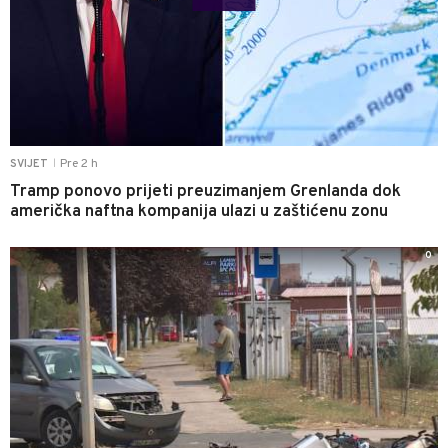
Pre 2 h
SVIJET
|
Tramp ponovo prijeti preuzimanjem Grenlanda dok
američka naftna kompanija ulazi u zaštićenu zonu
0