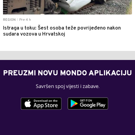
Pre 4 h
REGION
|
Istraga u toku: Šest osoba teže povrijeđeno nakon
sudara vozova u Hrvatskoj
PREUZMI NOVU MONDO APLIKACIJU
Savršen spoj vijesti i zabave.