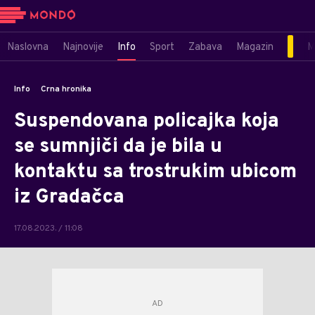
Naslovna
Najnovije
Info
Sport
Zabava
Magazin
M
Info
Crna hronika
Suspendovana policajka koja
se sumnjiči da je bila u
kontaktu sa trostrukim ubicom
iz Gradačca
17.08.2023. / 11:08