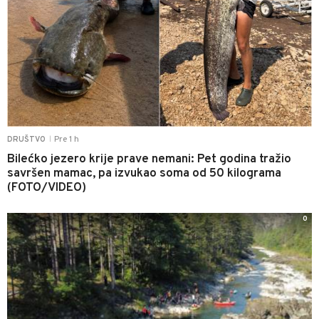
Pre 1 h
DRUŠTVO
|
Bilećko jezero krije prave nemani: Pet godina tražio
savršen mamac, pa izvukao soma od 50 kilograma
(FOTO/VIDEO)
0