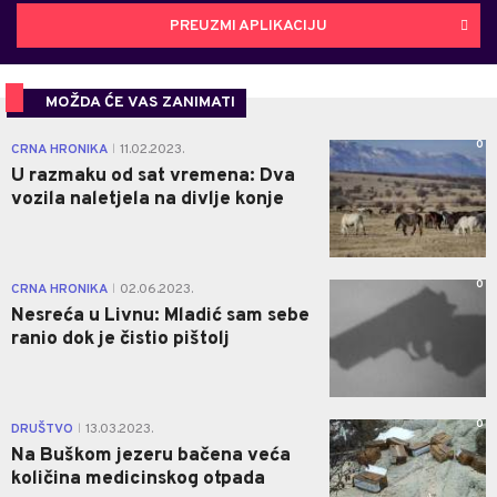
PREUZMI APLIKACIJU
MOŽDA ĆE VAS ZANIMATI
0
CRNA HRONIKA
11.02.2023.
|
U razmaku od sat vremena: Dva
vozila naletjela na divlje konje
0
CRNA HRONIKA
02.06.2023.
|
Nesreća u Livnu: Mladić sam sebe
ranio dok je čistio pištolj
0
DRUŠTVO
13.03.2023.
|
Na Buškom jezeru bačena veća
količina medicinskog otpada