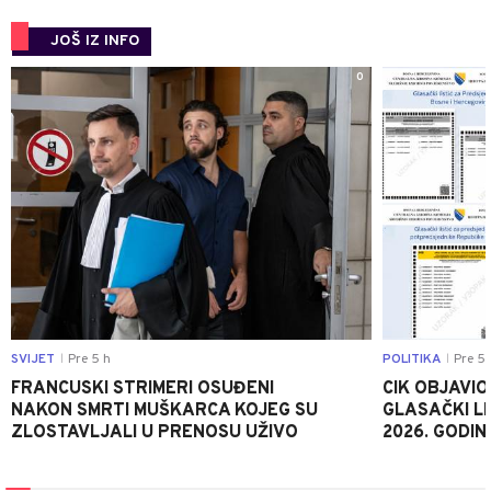
JOŠ IZ INFO
0
SVIJET
Pre 5 h
POLITIKA
Pre 5 
|
|
FRANCUSKI STRIMERI OSUĐENI
CIK OBJAVIO
NAKON SMRTI MUŠKARCA KOJEG SU
GLASAČKI LI
ZLOSTAVLJALI U PRENOSU UŽIVO
2026. GODIN