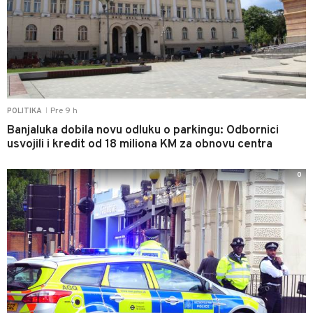
Pre 9 h
POLITIKA
|
Banjaluka dobila novu odluku o parkingu: Odbornici
usvojili i kredit od 18 miliona KM za obnovu centra
0