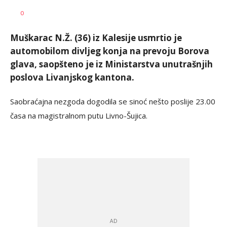
Nikolina
AUTOR
0
Damjanić
Muškarac N.Ž. (36) iz Kalesije usmrtio je
automobilom divljeg konja na prevoju Borova
glava, saopšteno je iz Ministarstva unutrašnjih
poslova Livanjskog kantona.
Saobraćajna nezgoda dogodila se sinoć nešto poslije 23.00
časa na magistralnom putu Livno-Šujica.