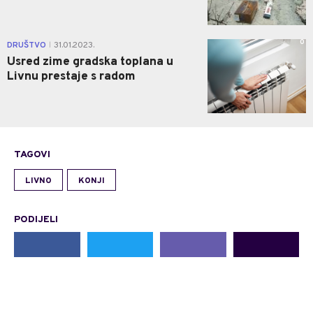
0
DRUŠTVO
31.01.2023.
|
Usred zime gradska toplana u
Livnu prestaje s radom
TAGOVI
LIVNO
KONJI
PODIJELI