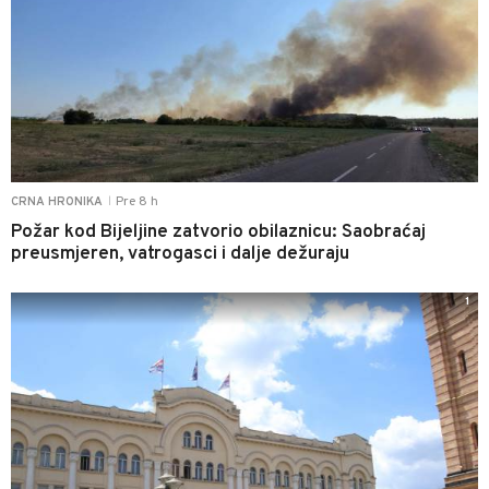
Pre 8 h
CRNA HRONIKA
|
Požar kod Bijeljine zatvorio obilaznicu: Saobraćaj
preusmjeren, vatrogasci i dalje dežuraju
1