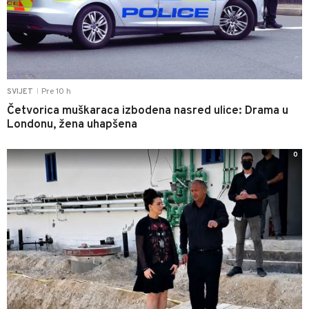
Pre 10 h
SVIJET
|
Četvorica muškaraca izbodena nasred ulice: Drama u
Londonu, žena uhapšena
0