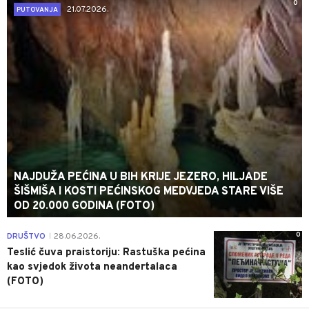
0
21.07.2026.
PUTOVANJA
NAJDUŽA PEĆINA U BIH KRIJE JEZERO, HILJADE
ŠIŠMIŠA I KOSTI PEĆINSKOG MEDVJEDA STARE VIŠE
OD 20.000 GODINA (FOTO)
0
DRUŠTVO
28.06.2026.
|
Teslić čuva praistoriju: Rastuška pećina
kao svjedok života neandertalaca
(FOTO)