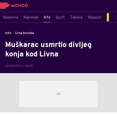
Naslovna
Najnovije
Info
Sport
Zabava
Magazin
M
Info
Crna hronika
Muškarac usmrtio divljeg
konja kod Livna
22.08.2023. / 16:35