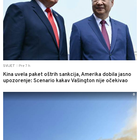
Pre 7 h
SVIJET
|
Kina uvela paket oštrih sankcija, Amerika dobila jasno
upozorenje: Scenario kakav Vašington nije očekivao
0