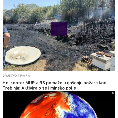
Pre 7 h
DRUŠTVO
|
Helikopter MUP-a RS pomaže u gašenju požara kod
Trebinja: Aktiviralo se i minsko polje
0