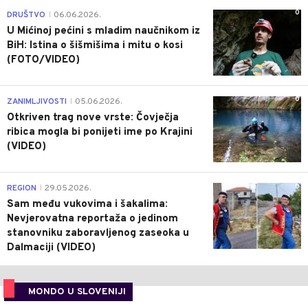
0
DRUŠTVO
06.06.2026.
|
U Mićinoj pećini s mladim naučnikom iz
BiH: Istina o šišmišima i mitu o kosi
(FOTO/VIDEO)
0
ZANIMLJIVOSTI
05.06.2026.
|
Otkriven trag nove vrste: Čovječja
ribica mogla bi ponijeti ime po Krajini
(VIDEO)
0
REGION
29.05.2026.
|
Sam među vukovima i šakalima:
Nevjerovatna reportaža o jedinom
stanovniku zaboravljenog zaseoka u
Dalmaciji (VIDEO)
MONDO U SLOVENIJI