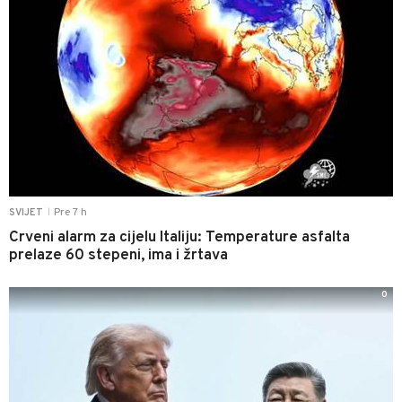
Pre 7 h
SVIJET
|
Crveni alarm za cijelu Italiju: Temperature asfalta
prelaze 60 stepeni, ima i žrtava
0