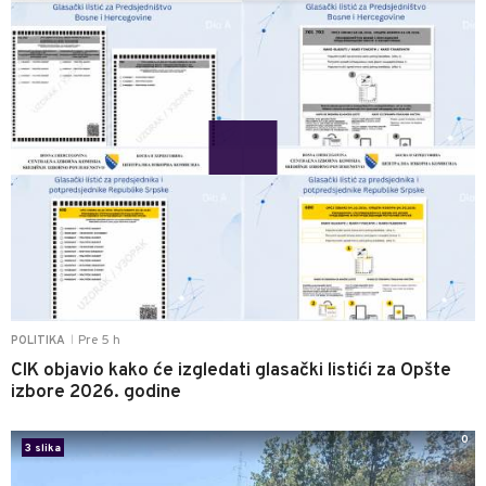
Pre 5 h
POLITIKA
|
CIK objavio kako će izgledati glasački listići za Opšte
izbore 2026. godine
0
3 slika