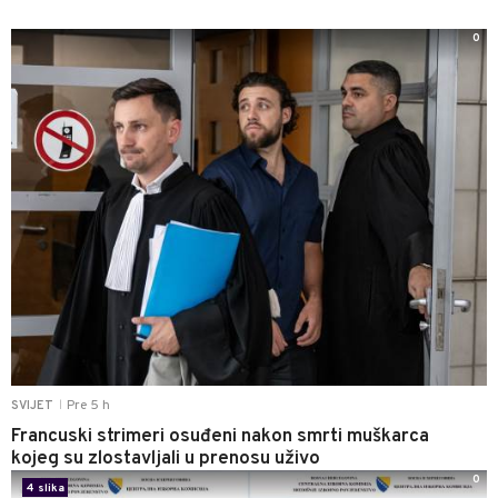
0
Pre 5 h
SVIJET
|
Francuski strimeri osuđeni nakon smrti muškarca
kojeg su zlostavljali u prenosu uživo
0
4 slika