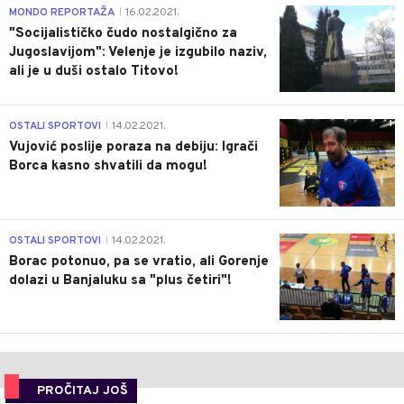
4
MONDO REPORTAŽA
16.02.2021.
|
"Socijalističko čudo nostalgično za
Jugoslavijom": Velenje je izgubilo naziv,
ali je u duši ostalo Titovo!
1
OSTALI SPORTOVI
14.02.2021.
|
Vujović poslije poraza na debiju: Igrači
Borca kasno shvatili da mogu!
3
OSTALI SPORTOVI
14.02.2021.
|
Borac potonuo, pa se vratio, ali Gorenje
dolazi u Banjaluku sa "plus četiri"!
PROČITAJ JOŠ