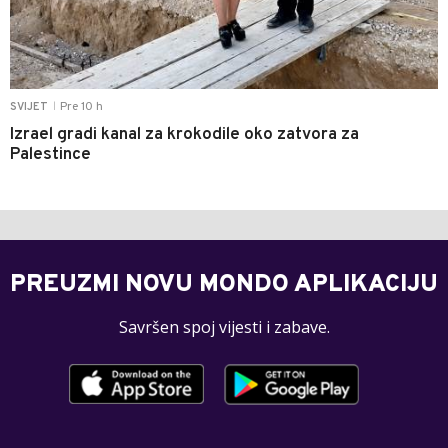
Pre 10 h
SVIJET
|
Izrael gradi kanal za krokodile oko zatvora za
Palestince
PREUZMI NOVU MONDO APLIKACIJU
Savršen spoj vijesti i zabave.