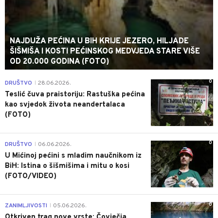
NAJDUŽA PEĆINA U BIH KRIJE JEZERO, HILJADE
ŠIŠMIŠA I KOSTI PEĆINSKOG MEDVJEDA STARE VIŠE
OD 20.000 GODINA (FOTO)
0
DRUŠTVO
28.06.2026.
|
Teslić čuva praistoriju: Rastuška pećina
kao svjedok života neandertalaca
(FOTO)
0
DRUŠTVO
06.06.2026.
|
U Mićinoj pećini s mladim naučnikom iz
BiH: Istina o šišmišima i mitu o kosi
(FOTO/VIDEO)
0
ZANIMLJIVOSTI
05.06.2026.
|
Otkriven trag nove vrste: Čovječja