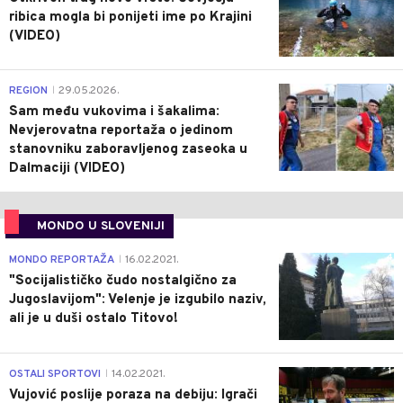
ribica mogla bi ponijeti ime po Krajini
(VIDEO)
0
REGION
29.05.2026.
|
Sam među vukovima i šakalima:
Nevjerovatna reportaža o jedinom
stanovniku zaboravljenog zaseoka u
Dalmaciji (VIDEO)
MONDO U SLOVENIJI
4
MONDO REPORTAŽA
16.02.2021.
|
"Socijalističko čudo nostalgično za
Jugoslavijom": Velenje je izgubilo naziv,
ali je u duši ostalo Titovo!
1
OSTALI SPORTOVI
14.02.2021.
|
Vujović poslije poraza na debiju: Igrači