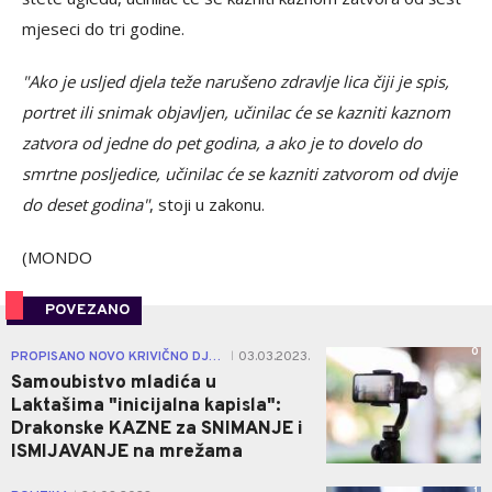
mjeseci do tri godine.
"Ako je usljed djela teže narušeno zdravlje lica čiji je spis,
portret ili snimak objavljen, učinilac će se kazniti kaznom
zatvora od jedne do pet godina, a ako je to dovelo do
smrtne posljedice, učinilac će se kazniti zatvorom od dvije
do deset godina"
, stoji u zakonu.
(MONDO
POVEZANO
0
PROPISANO NOVO KRIVIČNO DJELO
03.03.2023.
|
Samoubistvo mladića u
Laktašima "inicijalna kapisla":
Drakonske KAZNE za SNIMANJE i
ISMIJAVANJE na mrežama
1