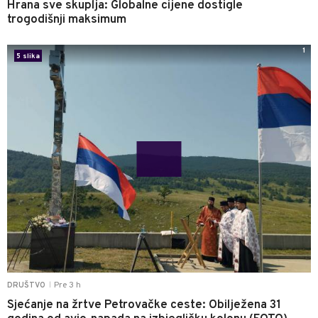
Hrana sve skuplja: Globalne cijene dostigle
trogodišnji maksimum
1
5 slika
Pre 3 h
DRUŠTVO
|
Sjećanje na žrtve Petrovačke ceste: Obilježena 31