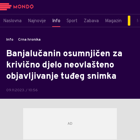
Naslovna
Najnovije
Info
Sport
Zabava
Magazin
M
Info
Crna hronika
Banjalučanin osumnjičen za
krivično djelo neovlašteno
objavljivanje tuđeg snimka
09.11.2023. / 10:56