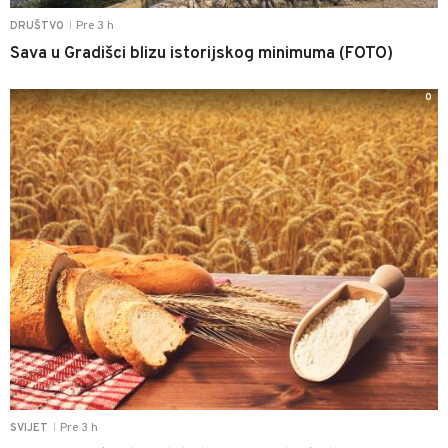
Pre 3 h
DRUŠTVO
|
Sava u Gradišci blizu istorijskog minimuma (FOTO)
0
Pre 3 h
SVIJET
|