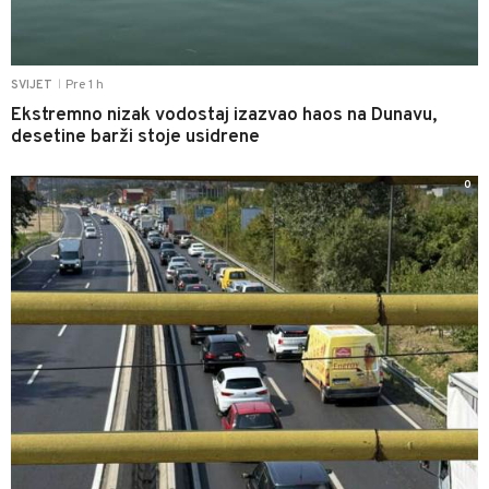
Pre 1 h
SVIJET
|
Ekstremno nizak vodostaj izazvao haos na Dunavu,
desetine barži stoje usidrene
0