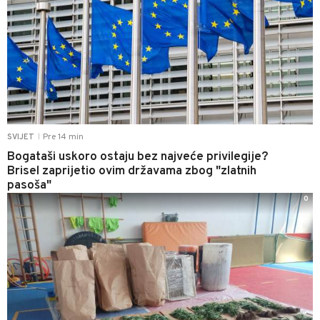
Pre 14 min
SVIJET
|
Bogataši uskoro ostaju bez najveće privilegije?
Brisel zaprijetio ovim državama zbog "zlatnih
pasoša"
0