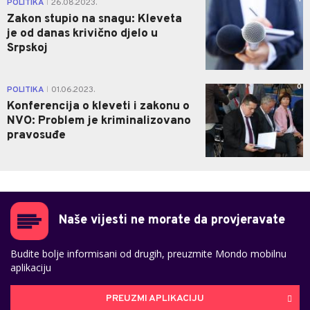
POLITIKA
26.08.2023.
|
Zakon stupio na snagu: Kleveta
je od danas krivično djelo u
Srpskoj
0
POLITIKA
01.06.2023.
|
Konferencija o kleveti i zakonu o
NVO: Problem je kriminalizovano
pravosuđe
Naše vijesti ne morate da provjeravate
Budite bolje informisani od drugih, preuzmite Mondo mobilnu
aplikaciju
PREUZMI APLIKACIJU