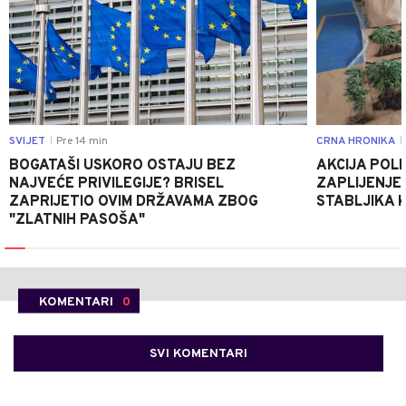
SVIJET
Pre 14 min
CRNA HRONIKA
|
|
BOGATAŠI USKORO OSTAJU BEZ
AKCIJA POLIC
NAJVEĆE PRIVILEGIJE? BRISEL
ZAPLIJENJEN
ZAPRIJETIO OVIM DRŽAVAMA ZBOG
STABLJIKA 
"ZLATNIH PASOŠA"
KOMENTARI
0
SVI KOMENTARI