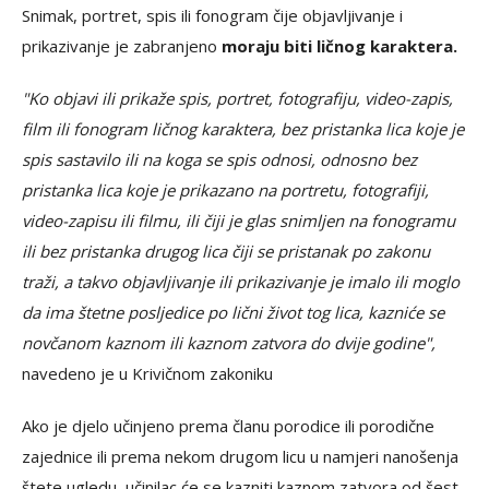
Snimak, portret, spis ili fonogram čije objavljivanje i
prikazivanje je zabranjeno
moraju biti ličnog karaktera.
"Ko objavi ili prikaže spis, portret, fotografiju, video-zapis,
film ili fonogram ličnog karaktera, bez pristanka lica koje je
spis sastavilo ili na koga se spis odnosi, odnosno bez
pristanka lica koje je prikazano na portretu, fotografiji,
video-zapisu ili filmu, ili čiji je glas snimljen na fonogramu
ili bez pristanka drugog lica čiji se pristanak po zakonu
traži, a takvo objavljivanje ili prikazivanje je imalo ili moglo
da ima štetne posljedice po lični život tog lica, kazniće se
novčanom kaznom ili kaznom zatvora do dvije godine",
navedeno je u Krivičnom zakoniku
Ako je djelo učinjeno prema članu porodice ili porodične
zajednice ili prema nekom drugom licu u namjeri nanošenja
štete ugledu, učinilac će se kazniti kaznom zatvora od šest