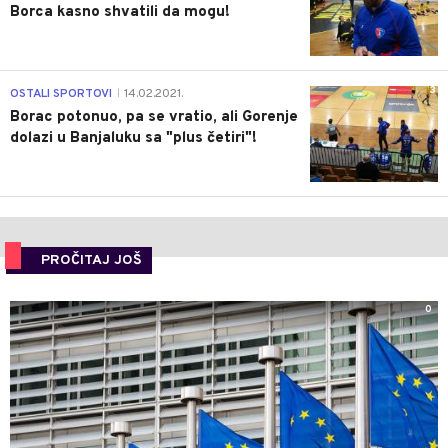
Borca kasno shvatili da mogu!
3
OSTALI SPORTOVI
14.02.2021.
|
Borac potonuo, pa se vratio, ali Gorenje
dolazi u Banjaluku sa "plus četiri"!
PROČITAJ JOŠ
0