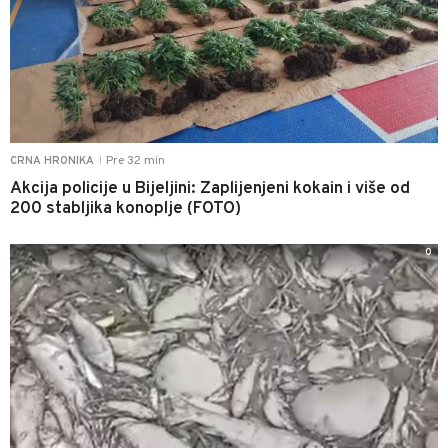
Pre 32 min
CRNA HRONIKA
|
Akcija policije u Bijeljini: Zaplijenjeni kokain i više od
200 stabljika konoplje (FOTO)
0