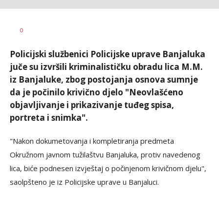
Željko
AUTOR
0
Svitlica
Policijski službenici Policijske uprave Banjaluka
juče su izvršili kriminalističku obradu lica M.M.
iz Banjaluke, zbog postojanja osnova sumnje
da je počinilo krivično djelo "Neovlašćeno
objavljivanje i prikazivanje tuđeg spisa,
portreta i snimka".
"Nakon dokumetovanja i kompletiranja predmeta
Okružnom javnom tužilaštvu Banjaluka, protiv navedenog
lica, biće podnesen izvještaj o počinjenom krivičnom djelu",
saolpšteno je iz Policijske uprave u Banjaluci.