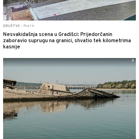
Pre 1 h
DRUŠTVO
|
Nesvakidašnja scena u Gradišci: Prijedorčanin
zaboravio suprugu na granici, shvatio tek kilometrima
kasnije
0