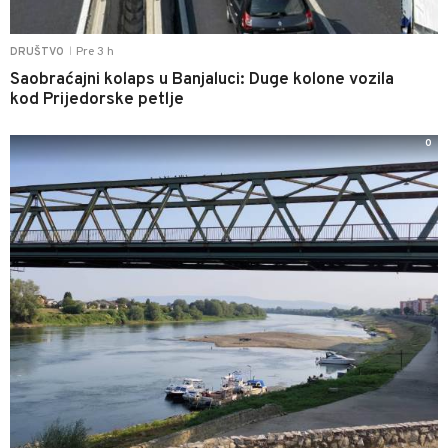
Pre 3 h
DRUŠTVO
|
Saobraćajni kolaps u Banjaluci: Duge kolone vozila
kod Prijedorske petlje
0