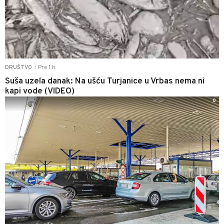
Pre 1 h
DRUŠTVO
|
Suša uzela danak: Na ušću Turjanice u Vrbas nema ni
kapi vode (VIDEO)
0