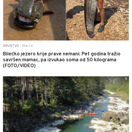
Pre 1 h
DRUŠTVO
|
Bilećko jezero krije prave nemani: Pet godina tražio
savršen mamac, pa izvukao soma od 50 kilograma
(FOTO/VIDEO)
0