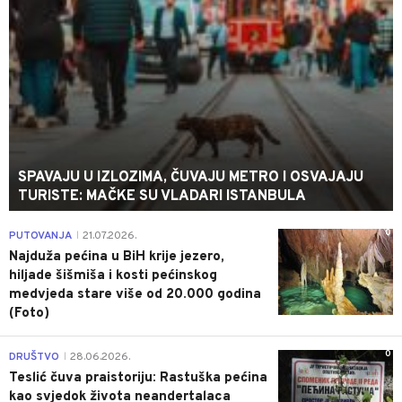
SPAVAJU U IZLOZIMA, ČUVAJU METRO I OSVAJAJU
TURISTE: MAČKE SU VLADARI ISTANBULA
0
PUTOVANJA
21.07.2026.
|
Najduža pećina u BiH krije jezero,
hiljade šišmiša i kosti pećinskog
medvjeda stare više od 20.000 godina
(Foto)
0
DRUŠTVO
28.06.2026.
|
Teslić čuva praistoriju: Rastuška pećina
kao svjedok života neandertalaca