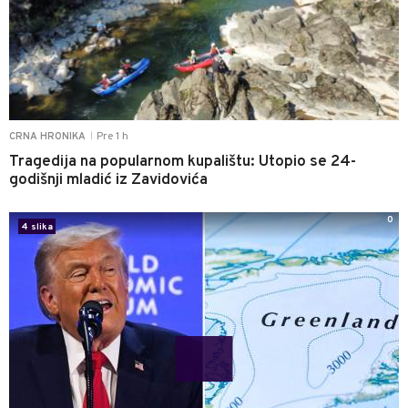
Pre 1 h
CRNA HRONIKA
|
Tragedija na popularnom kupalištu: Utopio se 24-
godišnji mladić iz Zavidovića
0
4 slika