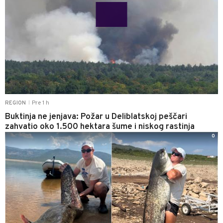
Pre 1 h
REGION
|
Buktinja ne jenjava: Požar u Deliblatskoj peščari
zahvatio oko 1.500 hektara šume i niskog rastinja
0