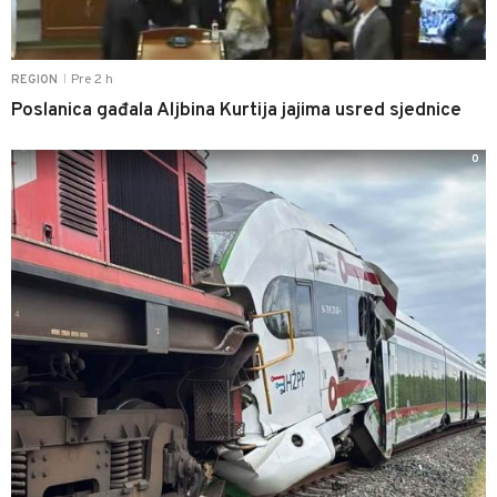
Pre 2 h
REGION
|
Poslanica gađala Aljbina Kurtija jajima usred sjednice
0