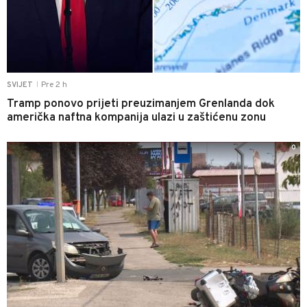
Pre 2 h
SVIJET
|
Tramp ponovo prijeti preuzimanjem Grenlanda dok
američka naftna kompanija ulazi u zaštićenu zonu
0