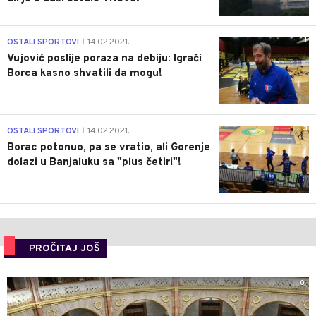
1
OSTALI SPORTOVI
14.02.2021.
|
Vujović poslije poraza na debiju: Igrači
Borca kasno shvatili da mogu!
3
OSTALI SPORTOVI
14.02.2021.
|
Borac potonuo, pa se vratio, ali Gorenje
dolazi u Banjaluku sa "plus četiri"!
PROČITAJ JOŠ
0