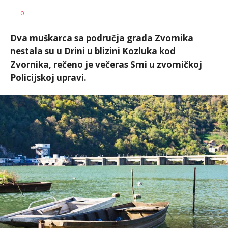
Željko
AUTOR
0
Svitlica
Dva muškarca sa područja grada Zvornika
nestala su u Drini u blizini Kozluka kod
Zvornika, rečeno je večeras Srni u zvorničkoj
Policijskoj upravi.