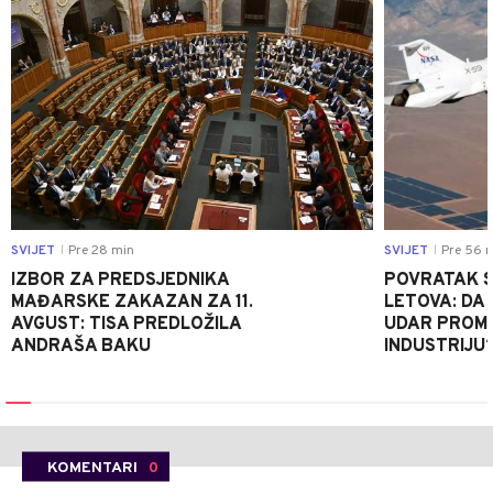
SVIJET
Pre 28 min
SVIJET
Pre 56 
|
|
IZBOR ZA PREDSJEDNIKA
POVRATAK S
MAĐARSKE ZAKAZAN ZA 11.
LETOVA: DA L
AVGUST: TISA PREDLOŽILA
UDAR PROMIJ
ANDRAŠA BAKU
INDUSTRIJU
KOMENTARI
0