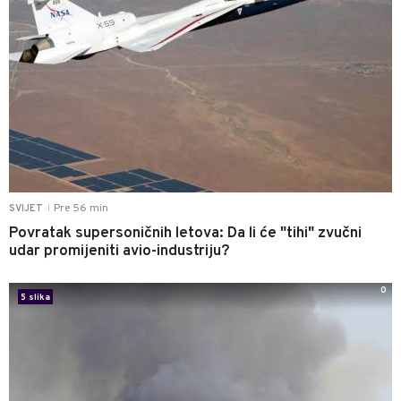
Pre 56 min
SVIJET
|
Povratak supersoničnih letova: Da li će "tihi" zvučni
udar promijeniti avio-industriju?
0
5 slika