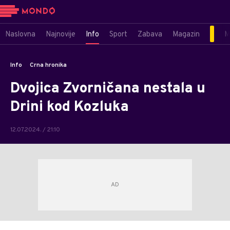
Naslovna
Najnovije
Info
Sport
Zabava
Magazin
M
Info
Crna hronika
Dvojica Zvorničana nestala u
Drini kod Kozluka
12.07.2024. / 21:10