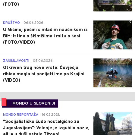
(FOTO)
0
DRUŠTVO
06.06.2026.
|
U Mićinoj pećini s mladim naučnikom iz
BiH: Istina o šišmišima i mitu o kosi
(FOTO/VIDEO)
0
ZANIMLJIVOSTI
05.06.2026.
|
Otkriven trag nove vrste: Čovječja
ribica mogla bi ponijeti ime po Krajini
(VIDEO)
MONDO U SLOVENIJI
4
MONDO REPORTAŽA
16.02.2021.
|
"Socijalističko čudo nostalgično za
Jugoslavijom": Velenje je izgubilo naziv,
ali je u duši ostalo Titovo!