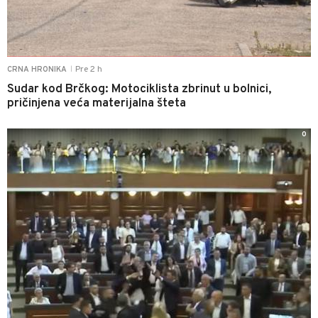
Pre 2 h
CRNA HRONIKA
|
Sudar kod Brčkog: Motociklista zbrinut u bolnici,
pričinjena veća materijalna šteta
0