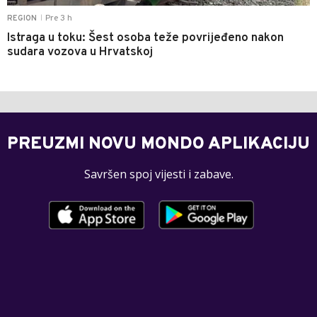
Pre 3 h
REGION
|
Istraga u toku: Šest osoba teže povrijeđeno nakon
sudara vozova u Hrvatskoj
PREUZMI NOVU MONDO APLIKACIJU
Savršen spoj vijesti i zabave.