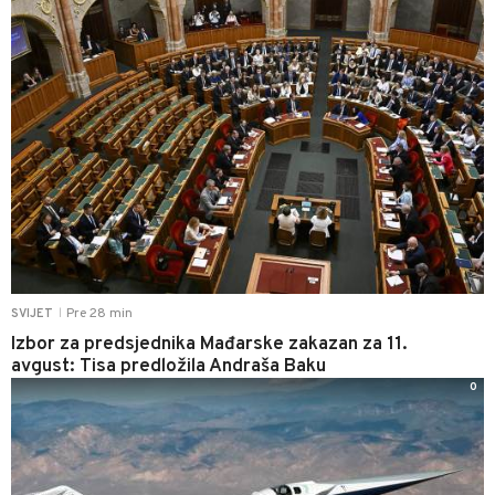
Pre 28 min
SVIJET
|
Izbor za predsjednika Mađarske zakazan za 11.
avgust: Tisa predložila Andraša Baku
0