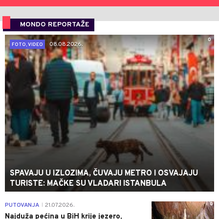
MONDO REPORTAŽE
0
08.08.2026.
FOTO, VIDEO
SPAVAJU U IZLOZIMA, ČUVAJU METRO I OSVAJAJU
TURISTE: MAČKE SU VLADARI ISTANBULA
0
PUTOVANJA
21.07.2026.
|
Najduža pećina u BiH krije jezero,