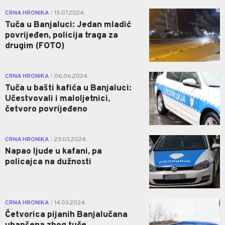
0
CRNA HRONIKA
15.07.2024.
|
Tuča u Banjaluci: Jedan mladić
povrijeđen, policija traga za
drugim (FOTO)
0
CRNA HRONIKA
06.06.2024.
|
Tuča u bašti kafića u Banjaluci:
Učestvovali i maloljetnici,
četvoro povrijeđeno
0
CRNA HRONIKA
23.03.2024.
|
Napao ljude u kafani, pa
policajca na dužnosti
0
CRNA HRONIKA
14.03.2024.
|
Četvorica pijanih Banjalučana