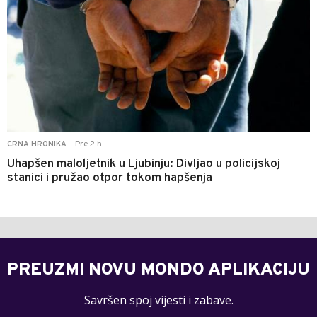
Pre 2 h
CRNA HRONIKA
|
Uhapšen maloljetnik u Ljubinju: Divljao u policijskoj
stanici i pružao otpor tokom hapšenja
PREUZMI NOVU MONDO APLIKACIJU
Savršen spoj vijesti i zabave.