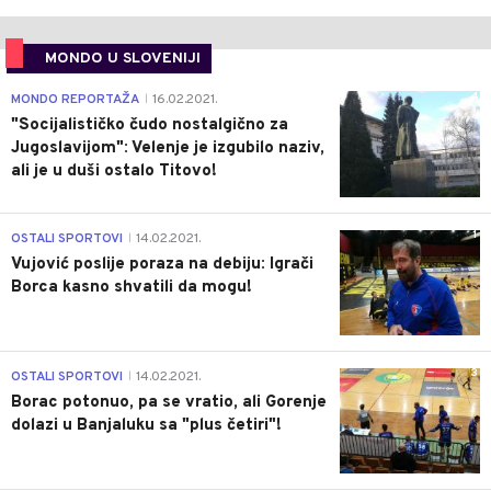
MONDO U SLOVENIJI
4
MONDO REPORTAŽA
16.02.2021.
|
"Socijalističko čudo nostalgično za
Jugoslavijom": Velenje je izgubilo naziv,
ali je u duši ostalo Titovo!
1
OSTALI SPORTOVI
14.02.2021.
|
Vujović poslije poraza na debiju: Igrači
Borca kasno shvatili da mogu!
3
OSTALI SPORTOVI
14.02.2021.
|
Borac potonuo, pa se vratio, ali Gorenje
dolazi u Banjaluku sa "plus četiri"!