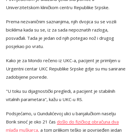
Univerzitetskom kliničkom centru Republike Srpske.
Prema nezvaničnim saznanjima, njih dvojica su se vozili
biciklima kada su se, iz za sada nepoznatih razloga,
posvađali. Tada je jedan od njih potegao nož i drugog
posjekao po vratu.
Kako je za Mondo rečeno iz UKC-a, pacijent je primljen u
Urgentni centar UKC Republike Srpske gdje su mu sanirane
zadobijene povrede.
"U toku su dijagnostički pregledi, a pacijent je stabilnih
vitalnih parametara", kažu u UKC-u RS.
Podsjećamo, u Gundulićevoj ulici u banjalučkom naselju
Borik sinoć je oko 21 čas
došlo do fizičkog obračuna dva
mlađa muškarca,
a tom prilikom teško je povrijeđen jedan