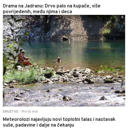
Drama na Jadranu: Drvo palo na kupače, više
povrijeđenih, među njima i deca
0
Pre 16 min
DRUŠTVO
|
Meteorolozi najavljuju novi toplotni talas i nastavak
suše, padavine i dalje na čekanju