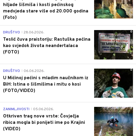
hiljade šišmiša i kosti pećinskog
medvjeda stare više od 20.000 godina
(Foto)
0
DRUŠTVO
28.06.2026.
|
Teslić čuva praistoriju: Rastuška pećina
kao svjedok života neandertalaca
(FOTO)
0
DRUŠTVO
06.06.2026.
|
U Mićinoj pećini s mladim naučnikom iz
BiH: Istina o šišmišima i mitu o kosi
(FOTO/VIDEO)
0
ZANIMLJIVOSTI
05.06.2026.
|
Otkriven trag nove vrste: Čovječja
ribica mogla bi ponijeti ime po Krajini
(VIDEO)