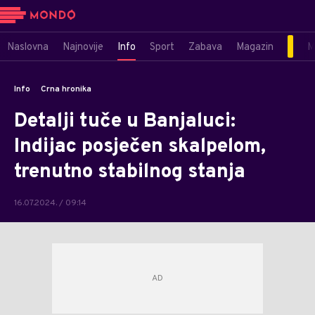
Naslovna
Najnovije
Info
Sport
Zabava
Magazin
M
Info
Crna hronika
Detalji tuče u Banjaluci:
Indijac posječen skalpelom,
trenutno stabilnog stanja
16.07.2024. / 09:14