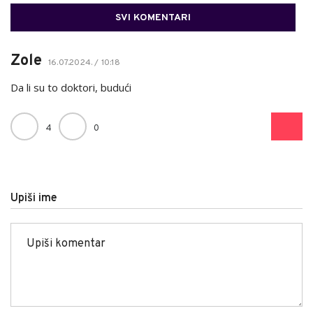
SVI KOMENTARI
Zole
16.07.2024. / 10:18
Da li su to doktori, budući
4
0
Upiši ime