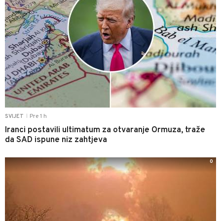
Pre 1 h
SVIJET
|
Iranci postavili ultimatum za otvaranje Ormuza, traže
da SAD ispune niz zahtjeva
0