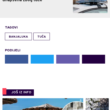
uhapšena zbog tuče
TAGOVI
BANJALUKA
TUČA
PODIJELI
JOŠ IZ INFO
0