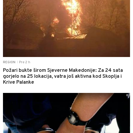
Pre 2 h
REGION
|
Požari bukte širom Sjeverne Makedonije: Za 24 sata
gorjelo na 25 lokacija, vatra još aktivna kod Skoplja i
Krive Palanke
0