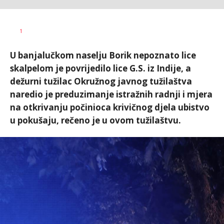
Dragana
AUTOR
1
Božić
U banjalučkom naselju Borik nepoznato lice
skalpelom je povrijedilo lice G.S. iz Indije, a
dežurni tužilac Okružnog javnog tužilaštva
naredio je preduzimanje istražnih radnji i mjera
na otkrivanju počinioca krivičnog djela ubistvo
u pokušaju, rečeno je u ovom tužilaštvu.