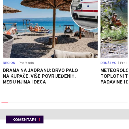
REGION
Pre 9 min
DRUŠTVO
Pre 1
|
|
DRAMA NA JADRANU: DRVO PALO
METEOROLOZ
NA KUPAČE, VIŠE POVRIJEĐENIH,
TOPLOTNI T
MEĐU NJIMA I DECA
PADAVINE I 
KOMENTARI
1