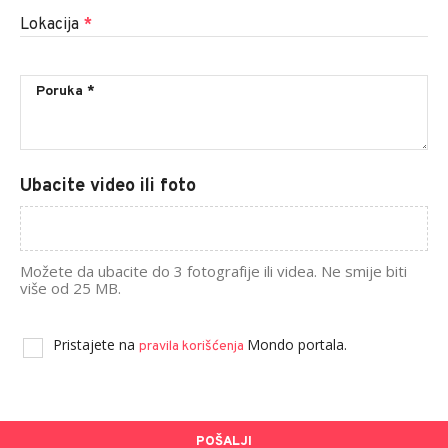
Lokacija
*
Ubacite video ili foto
Možete da ubacite do 3 fotografije ili videa. Ne smije biti
više od 25 MB.
Pristajete na
Mondo portala.
pravila korišćenja
POŠALJI