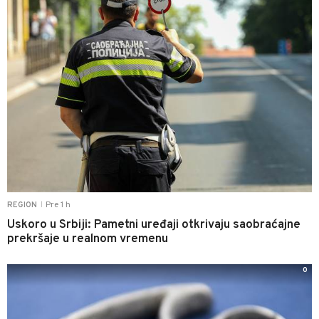
Pre 1 h
REGION
|
Uskoro u Srbiji: Pametni uređaji otkrivaju saobraćajne
prekršaje u realnom vremenu
0