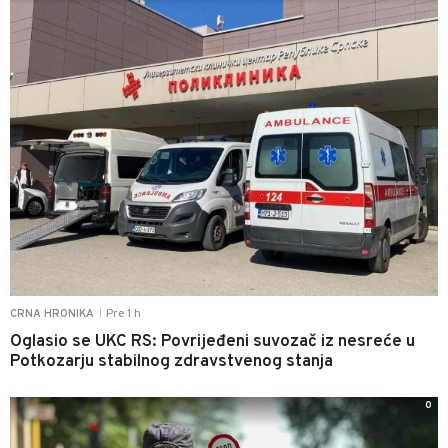
Pre 1 h
CRNA HRONIKA
|
Oglasio se UKC RS: Povrijeđeni suvozač iz nesreće u
Potkozarju stabilnog zdravstvenog stanja
0