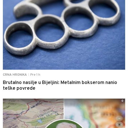
Pre 1 h
CRNA HRONIKA
|
Brutalno nasilje u Bijeljini: Metalnim bokserom nanio
teške povrede
0