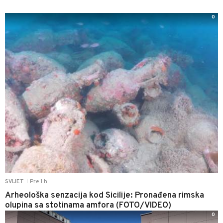
0
Pre 1 h
SVIJET
|
Arheološka senzacija kod Sicilije: Pronađena rimska
olupina sa stotinama amfora (FOTO/VIDEO)
0