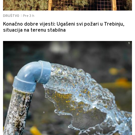
Pre 3 h
DRUŠTVO
|
Konačno dobre vijesti: Ugašeni svi požari u Trebinju,
situacija na terenu stabilna
1