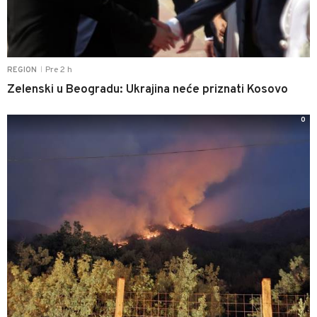
Pre 2 h
REGION
|
Zelenski u Beogradu: Ukrajina neće priznati Kosovo
0