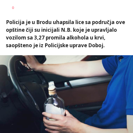
Nikolina
AUTOR
0
Damjanić
Policija je u Brodu uhapsila lice sa područja ove
opštine čiji su inicijali N.B. koje je upravljalo
vozilom sa 3,27 promila alkohola u krvi,
saopšteno je iz Policijske uprave Doboj.