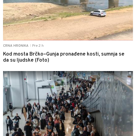
Pre 2 h
CRNA HRONIKA
|
Kod mosta Brčko–Gunja pronađene kosti, sumnja se
da su ljudske (Foto)
0