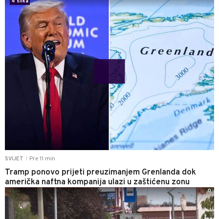
4 slika
Pre 11 min
SVIJET
|
Tramp ponovo prijeti preuzimanjem Grenlanda dok
američka naftna kompanija ulazi u zaštićenu zonu
0