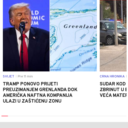
0
SVIJET
Pre 11 min
CRNA HRONIKA
|
|
TRAMP PONOVO PRIJETI
SUDAR KOD 
PREUZIMANJEM GRENLANDA DOK
ZBRINUT U B
AMERIČKA NAFTNA KOMPANIJA
VEĆA MATER
ULAZI U ZAŠTIĆENU ZONU