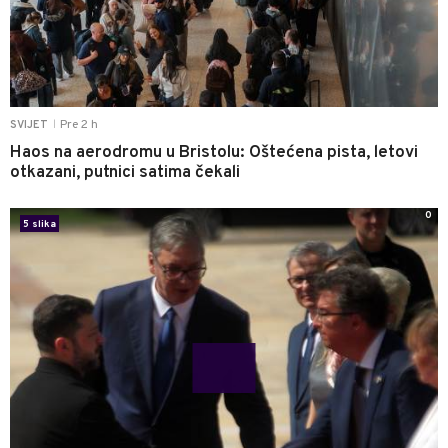
Pre 2 h
SVIJET
|
Haos na aerodromu u Bristolu: Oštećena pista, letovi
otkazani, putnici satima čekali
0
5 slika