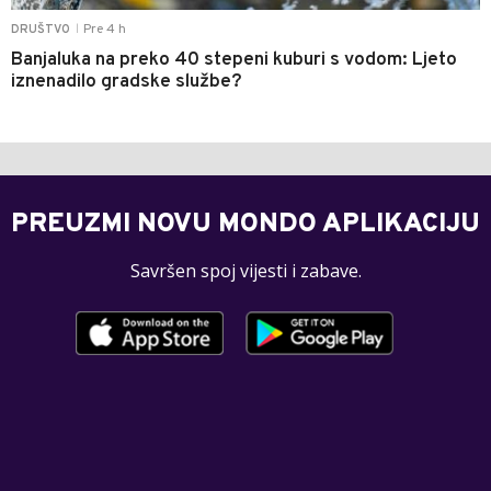
Pre 4 h
DRUŠTVO
|
Banjaluka na preko 40 stepeni kuburi s vodom: Ljeto
iznenadilo gradske službe?
PREUZMI NOVU MONDO APLIKACIJU
Savršen spoj vijesti i zabave.