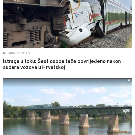
Pre 1 h
REGION
|
Istraga u toku: Šest osoba teže povrijeđeno nakon
sudara vozova u Hrvatskoj
0