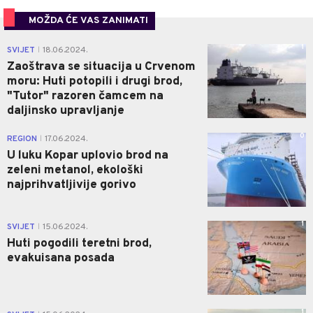
MOŽDA ĆE VAS ZANIMATI
1
SVIJET
18.06.2024.
|
Zaoštrava se situacija u Crvenom
moru: Huti potopili i drugi brod,
"Tutor" razoren čamcem na
daljinsko upravljanje
0
REGION
17.06.2024.
|
U luku Kopar uplovio brod na
zeleni metanol, ekološki
najprihvatljivije gorivo
1
SVIJET
15.06.2024.
|
Huti pogodili teretni brod,
evakuisana posada
1