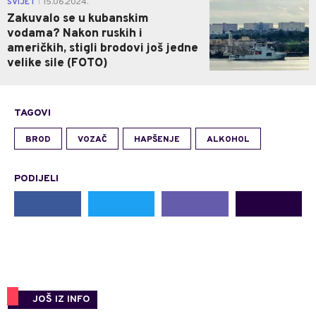
SVIJET
15.06.2024.
|
Zakuvalo se u kubanskim
vodama? Nakon ruskih i
američkih, stigli brodovi još jedne
velike sile (FOTO)
TAGOVI
BROD
VOZAČ
HAPŠENJE
ALKOHOL
PODIJELI
JOŠ IZ INFO