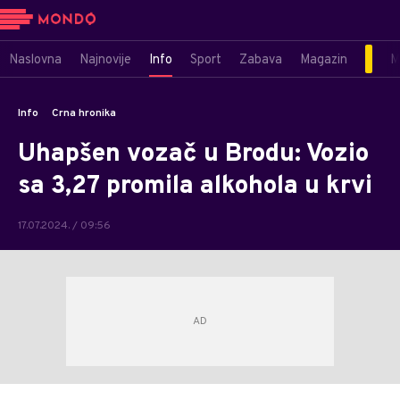
Naslovna
Najnovije
Info
Sport
Zabava
Magazin
M
Info
Crna hronika
Uhapšen vozač u Brodu: Vozio
sa 3,27 promila alkohola u krvi
17.07.2024. / 09:56