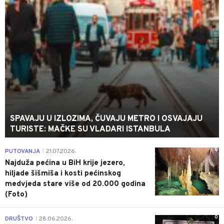
SPAVAJU U IZLOZIMA, ČUVAJU METRO I OSVAJAJU
TURISTE: MAČKE SU VLADARI ISTANBULA
0
PUTOVANJA
21.07.2026.
|
Najduža pećina u BiH krije jezero,
hiljade šišmiša i kosti pećinskog
medvjeda stare više od 20.000 godina
(Foto)
0
DRUŠTVO
28.06.2026.
|