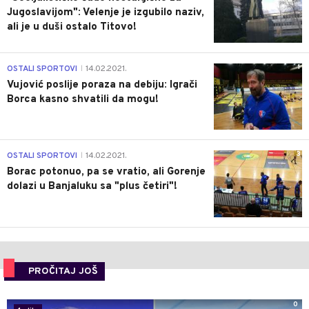
Jugoslavijom": Velenje je izgubilo naziv,
ali je u duši ostalo Titovo!
1
OSTALI SPORTOVI
14.02.2021.
|
Vujović poslije poraza na debiju: Igrači
Borca kasno shvatili da mogu!
3
OSTALI SPORTOVI
14.02.2021.
|
Borac potonuo, pa se vratio, ali Gorenje
dolazi u Banjaluku sa "plus četiri"!
PROČITAJ JOŠ
0