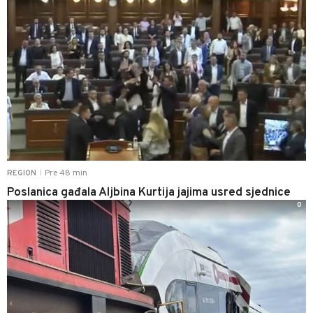
Pre 48 min
REGION
|
Poslanica gađala Aljbina Kurtija jajima usred sjednice
0