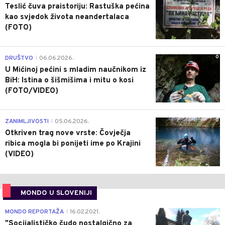
Teslić čuva praistoriju: Rastuška pećina
kao svjedok života neandertalaca
(FOTO)
0
DRUŠTVO
06.06.2026.
|
U Mićinoj pećini s mladim naučnikom iz
BiH: Istina o šišmišima i mitu o kosi
(FOTO/VIDEO)
0
ZANIMLJIVOSTI
05.06.2026.
|
Otkriven trag nove vrste: Čovječja
ribica mogla bi ponijeti ime po Krajini
(VIDEO)
MONDO U SLOVENIJI
4
MONDO REPORTAŽA
16.02.2021.
|
"Socijalističko čudo nostalgično za