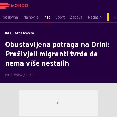
Naslovna
Najnovije
Info
Sport
Zabava
Magazin
M
Info
Crna hronika
Obustavljena potraga na Drini:
Preživjeli migranti tvrde da
nema više nestalih
23.08.2024. / 20:17