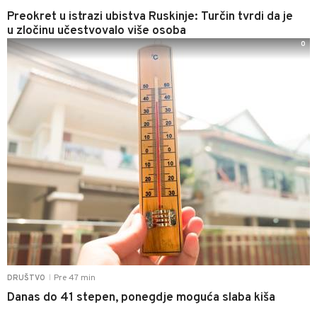
Preokret u istrazi ubistva Ruskinje: Turčin tvrdi da je
u zločinu učestvovalo više osoba
0
Pre 47 min
DRUŠTVO
|
Danas do 41 stepen, ponegdje moguća slaba kiša