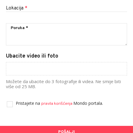
Lokacija
*
Ubacite video ili foto
Možete da ubacite do 3 fotografije ili videa. Ne smije biti
više od 25 MB.
Pristajete na
Mondo portala.
pravila korišćenja
POŠALJI