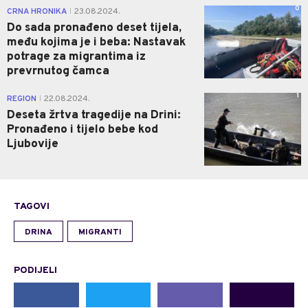
0
CRNA HRONIKA
23.08.2024.
|
Do sada pronađeno deset tijela,
među kojima je i beba: Nastavak
potrage za migrantima iz
prevrnutog čamca
1
REGION
22.08.2024.
|
Deseta žrtva tragedije na Drini:
Pronađeno i tijelo bebe kod
Ljubovije
TAGOVI
DRINA
MIGRANTI
PODIJELI