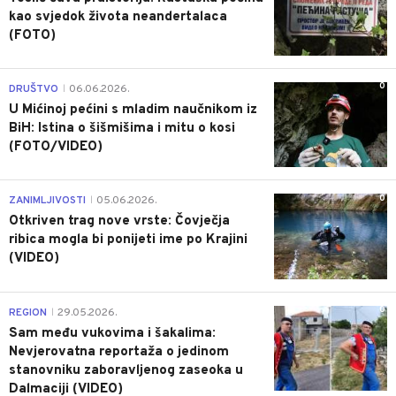
kao svjedok života neandertalaca
(FOTO)
0
DRUŠTVO
06.06.2026.
|
U Mićinoj pećini s mladim naučnikom iz
BiH: Istina o šišmišima i mitu o kosi
(FOTO/VIDEO)
0
ZANIMLJIVOSTI
05.06.2026.
|
Otkriven trag nove vrste: Čovječja
ribica mogla bi ponijeti ime po Krajini
(VIDEO)
0
REGION
29.05.2026.
|
Sam među vukovima i šakalima:
Nevjerovatna reportaža o jedinom
stanovniku zaboravljenog zaseoka u
Dalmaciji (VIDEO)