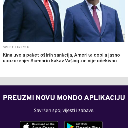
Pre 12 h
SVIJET
|
Kina uvela paket oštrih sankcija, Amerika dobila jasno
upozorenje: Scenario kakav Vašington nije očekivao
PREUZMI NOVU MONDO APLIKACIJU
Savršen spoj vijesti i zabave.