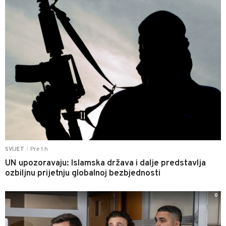
Pre 1 h
SVIJET
|
UN upozoravaju: Islamska država i dalje predstavlja
ozbiljnu prijetnju globalnoj bezbjednosti
0