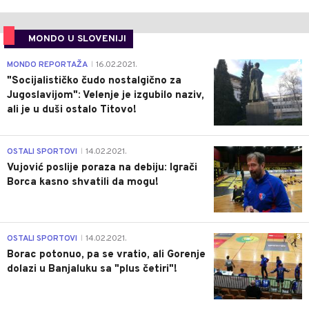
MONDO U SLOVENIJI
4
MONDO REPORTAŽA
16.02.2021.
|
"Socijalističko čudo nostalgično za
Jugoslavijom": Velenje je izgubilo naziv,
ali je u duši ostalo Titovo!
1
OSTALI SPORTOVI
14.02.2021.
|
Vujović poslije poraza na debiju: Igrači
Borca kasno shvatili da mogu!
3
OSTALI SPORTOVI
14.02.2021.
|
Borac potonuo, pa se vratio, ali Gorenje
dolazi u Banjaluku sa "plus četiri"!