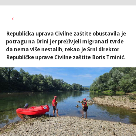
Dragana
AUTOR
0
Božić
Republička uprava Civilne zaštite obustavila je
potragu na Drini jer preživjeli migranati tvrde
da nema više nestalih, rekao je Srni direktor
Republičke uprave Civilne zaštite Boris Trninić.