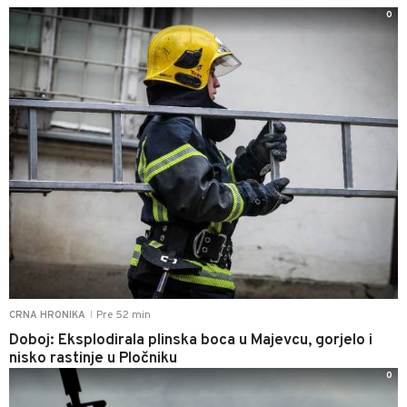
0
Pre 52 min
CRNA HRONIKA
|
Doboj: Eksplodirala plinska boca u Majevcu, gorjelo i
nisko rastinje u Pločniku
0