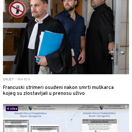
Pre 10 h
SVIJET
|
Francuski strimeri osuđeni nakon smrti muškarca
kojeg su zlostavljali u prenosu uživo
0
4 slika