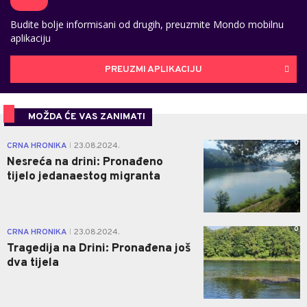
Budite bolje informisani od drugih, preuzmite Mondo mobilnu
aplikaciju
PREUZMI APLIKACIJU
MOŽDA ĆE VAS ZANIMATI
0
CRNA HRONIKA
23.08.2024.
|
Nesreća na drini: Pronađeno
tijelo jedanaestog migranta
0
CRNA HRONIKA
23.08.2024.
|
Tragedija na Drini: Pronađena još
dva tijela