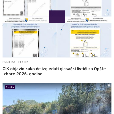
Pre 11 h
POLITIKA
|
CIK objavio kako će izgledati glasački listići za Opšte
izbore 2026. godine
0
3 slika