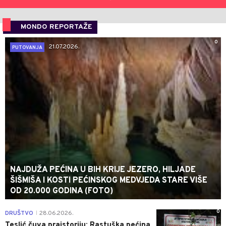
MONDO REPORTAŽE
0
21.07.2026.
PUTOVANJA
NAJDUŽA PEĆINA U BIH KRIJE JEZERO, HILJADE
ŠIŠMIŠA I KOSTI PEĆINSKOG MEDVJEDA STARE VIŠE
OD 20.000 GODINA (FOTO)
0
DRUŠTVO
28.06.2026.
|
Teslić čuva praistoriju: Rastuška pećina