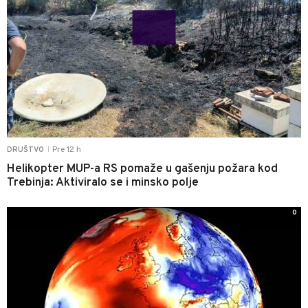
Pre 12 h
DRUŠTVO
|
Helikopter MUP-a RS pomaže u gašenju požara kod
Trebinja: Aktiviralo se i minsko polje
0