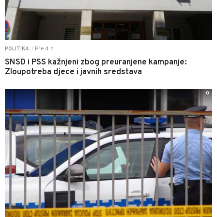
Pre 4 h
POLITIKA
|
SNSD i PSS kažnjeni zbog preuranjene kampanje:
Zloupotreba djece i javnih sredstava
0