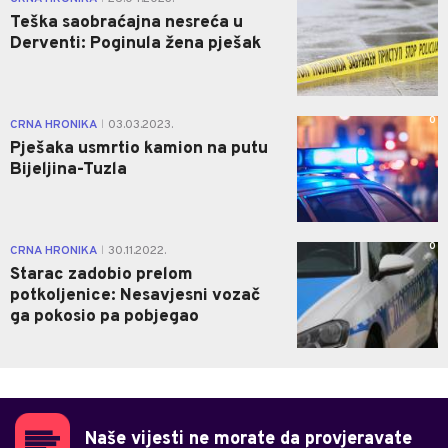
Teška saobraćajna nesreća u
Derventi: Poginula žena pješak
0
CRNA HRONIKA
03.03.2023.
|
Pješaka usmrtio kamion na putu
Bijeljina-Tuzla
0
CRNA HRONIKA
30.11.2022.
|
Starac zadobio prelom
potkoljenice: Nesavjesni vozač
ga pokosio pa pobjegao
Naše vijesti ne morate da provjeravate