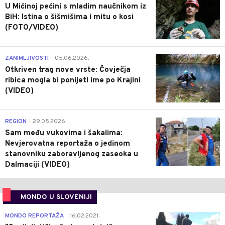
U Mićinoj pećini s mladim naučnikom iz
BiH: Istina o šišmišima i mitu o kosi
(FOTO/VIDEO)
0
ZANIMLJIVOSTI
05.06.2026.
|
Otkriven trag nove vrste: Čovječja
ribica mogla bi ponijeti ime po Krajini
(VIDEO)
0
REGION
29.05.2026.
|
Sam među vukovima i šakalima:
Nevjerovatna reportaža o jedinom
stanovniku zaboravljenog zaseoka u
Dalmaciji (VIDEO)
MONDO U SLOVENIJI
4
MONDO REPORTAŽA
16.02.2021.
|