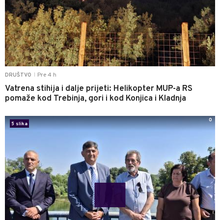
Pre 4 h
DRUŠTVO
|
Vatrena stihija i dalje prijeti: Helikopter MUP-a RS
pomaže kod Trebinja, gori i kod Konjica i Kladnja
0
5 slika