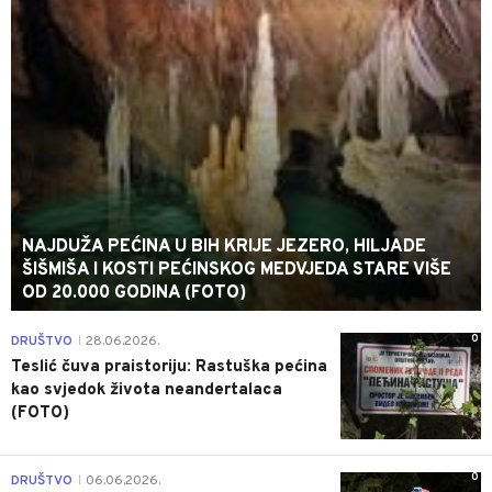
NAJDUŽA PEĆINA U BIH KRIJE JEZERO, HILJADE
ŠIŠMIŠA I KOSTI PEĆINSKOG MEDVJEDA STARE VIŠE
OD 20.000 GODINA (FOTO)
0
DRUŠTVO
28.06.2026.
|
Teslić čuva praistoriju: Rastuška pećina
kao svjedok života neandertalaca
(FOTO)
0
DRUŠTVO
06.06.2026.
|