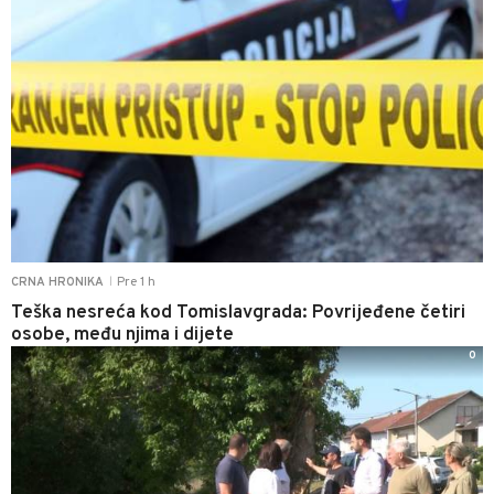
Pre 1 h
CRNA HRONIKA
|
Teška nesreća kod Tomislavgrada: Povrijeđene četiri
osobe, među njima i dijete
0