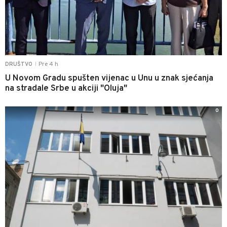
Pre 4 h
DRUŠTVO
|
U Novom Gradu spušten vijenac u Unu u znak sjećanja
na stradale Srbe u akciji "Oluja"
0