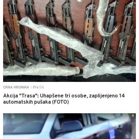
Pre 1 h
CRNA HRONIKA
|
Akcija "Trasa": Uhapšene tri osobe, zaplijenjeno 14
automatskih pušaka (FOTO)
0