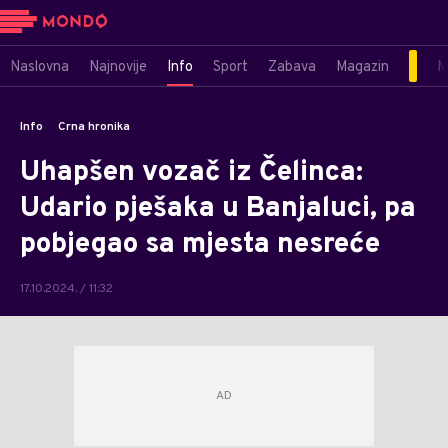
Naslovna
Najnovije
Info
Sport
Zabava
Magazin
M
Info
Crna hronika
Uhapšen vozač iz Čelinca:
Udario pješaka u Banjaluci, pa
pobjegao sa mjesta nesreće
17.10.2024. / 11:32