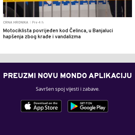
Pre 4 h
CRNA HRONIKA
|
Motociklista povrijeđen kod Čelinca, u Banjaluci
hapšenja zbog krađe i vandalizma
PREUZMI NOVU MONDO APLIKACIJU
Savršen spoj vijesti i zabave.