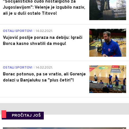
"Socijalističko čudo nostalgično za
Jugoslavijom": Velenje je izgubilo naziv,
ali je u duši ostalo Titovo!
1
OSTALI SPORTOVI
14.02.2021.
|
Vujović poslije poraza na debiju: Igrači
Borca kasno shvatili da mogu!
3
OSTALI SPORTOVI
14.02.2021.
|
Borac potonuo, pa se vratio, ali Gorenje
dolazi u Banjaluku sa "plus četiri"!
PROČITAJ JOŠ