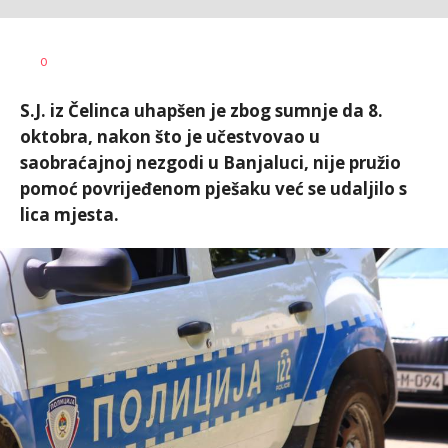
Dušan
AUTOR
0
Volaš
S.J. iz Čelinca uhapšen je zbog sumnje da 8.
oktobra, nakon što je učestvovao u
saobraćajnoj nezgodi u Banjaluci, nije pružio
pomoć povrijeđenom pješaku već se udaljilo s
lica mjesta.