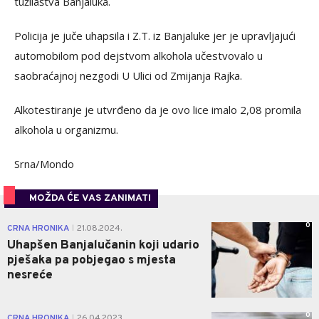
tužilaštva Banjaluka.
Policija je juče uhapsila i Z.T. iz Banjaluke jer je upravljajući
automobilom pod dejstvom alkohola učestvovalo u
saobraćajnoj nezgodi U Ulici od Zmijanja Rajka.
Alkotestiranje je utvrđeno da je ovo lice imalo 2,08 promila
alkohola u organizmu.
Srna/Mondo
MOŽDA ĆE VAS ZANIMATI
0
CRNA HRONIKA
21.08.2024.
|
Uhapšen Banjalučanin koji udario
pješaka pa pobjegao s mjesta
nesreće
0
CRNA HRONIKA
26.04.2023.
|