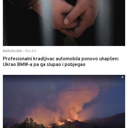
Pre 3 h
BANJALUKA
|
Profesionalni kradljivac automobila ponovo uhapšen:
Ukrao BMW-a pa ga slupao i pobjegao
0