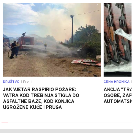
0
DRUŠTVO
Pre 1 h
CRNA HRONIKA
|
|
JAK VJETAR RASPIRIO POŽARE:
AKCIJA "TRA
VATRA KOD TREBINJA STIGLA DO
OSOBE, ZAP
ASFALTNE BAZE, KOD KONJICA
AUTOMATSKI
UGROŽENE KUĆE I PRUGA