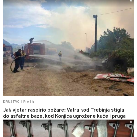
0
Pre 1 h
DRUŠTVO
|
Jak vjetar raspirio požare: Vatra kod Trebinja stigla
do asfaltne baze, kod Konjica ugrožene kuće i pruga
0