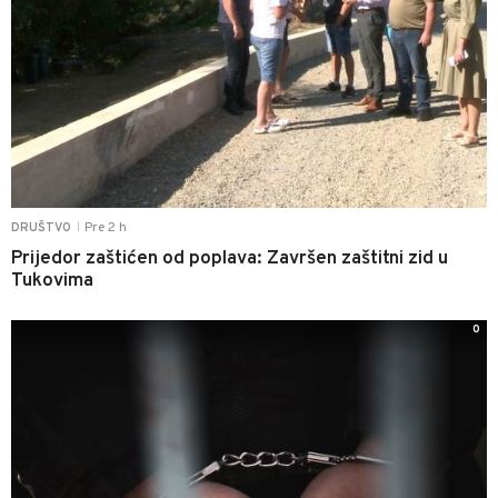
Pre 2 h
DRUŠTVO
|
Prijedor zaštićen od poplava: Završen zaštitni zid u
Tukovima
0