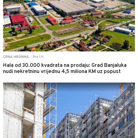
Pre 1 h
CRNA HRONIKA
|
Hala od 30.000 kvadrata na prodaju: Grad Banjaluka
nudi nekretninu vrijednu 4,5 miliona KM uz popust
0