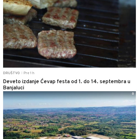
Pre 1 h
DRUŠTVO
|
Deveto izdanje Ćevap festa od 1. do 14. septembra u
Banjaluci
0