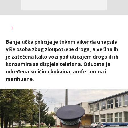
Nikolina
AUTOR
1
Damjanić
Banjalučka policija je tokom vikenda uhapsila
više osoba zbog zloupotrebe droga, a većina ih
je zatečena kako vozi pod uticajem droga ili ih
konzumira sa dispjela telefona. Oduzeta je
određena količina kokaina, amfetamina i
marihuane.