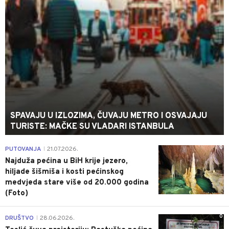
SPAVAJU U IZLOZIMA, ČUVAJU METRO I OSVAJAJU
TURISTE: MAČKE SU VLADARI ISTANBULA
0
PUTOVANJA
21.07.2026.
|
Najduža pećina u BiH krije jezero,
hiljade šišmiša i kosti pećinskog
medvjeda stare više od 20.000 godina
(Foto)
0
DRUŠTVO
28.06.2026.
|