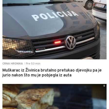
Pre 53 min
CRNA HRONIKA
|
Muškarac iz Živinica brutalno pretukao djevojku pa je
jurio nakon što mu je pobjegla iz auta
0