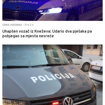
Pre 2 h
CRNA HRONIKA
|
Uhapšen vozač iz Kneževa: Udario dva pješaka pa
pobjegao sa mjesta nesreće
0