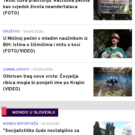
Teslić čuva praistoriju: Rastuška pećina
kao svjedok života neandertalaca
(FOTO)
0
DRUŠTVO
06.06.2026.
|
U Mićinoj pećini s mladim naučnikom iz
BiH: Istina o šišmišima i mitu o kosi
(FOTO/VIDEO)
0
ZANIMLJIVOSTI
05.06.2026.
|
Otkriven trag nove vrste: Čovječja
ribica mogla bi ponijeti ime po Krajini
(VIDEO)
MONDO U SLOVENIJI
4
MONDO REPORTAŽA
16.02.2021.
|
"Socijalističko čudo nostalgično za