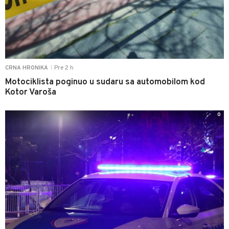
Pre 2 h
CRNA HRONIKA
|
Motociklista poginuo u sudaru sa automobilom kod
Kotor Varoša
0