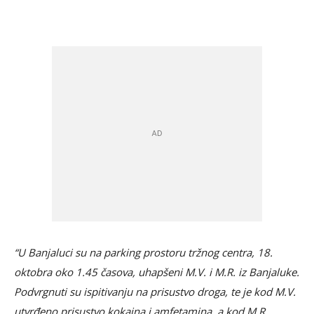
“U Banjaluci su na parking prostoru tržnog centra, 18.
oktobra oko 1.45 časova, uhapšeni M.V. i M.R. iz Banjaluke.
Podvrgnuti su ispitivanju na prisustvo droga, te je kod M.V.
utvrđeno prisustvo kokaina i amfetamina, a kod M.R.