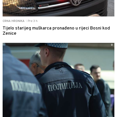
Pre 3 h
CRNA HRONIKA
|
Tijelo starijeg muškarca pronađeno u rijeci Bosni kod
Zenice
0