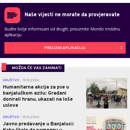
Naše vijesti ne morate da provjeravate
Budite bolje informisani od drugih, preuzmite Mondo mobilnu
aplikaciju
PREUZMI APLIKACIJU
MOŽDA ĆE VAS ZANIMATI
3
DRUŠTVO
19.10.2024.
|
Humanitarna akcija za pse u
banjalučkom azilu: Građani
donirali hranu, ukazali na loše
uslove
0
DRUŠTVO
19.10.2024.
|
Javno predavanje u Banjaluci: