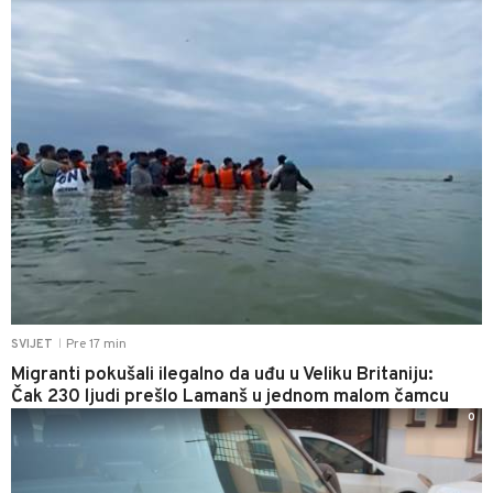
Pre 17 min
SVIJET
|
Migranti pokušali ilegalno da uđu u Veliku Britaniju:
Čak 230 ljudi prešlo Lamanš u jednom malom čamcu
0