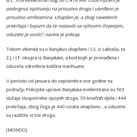
B.Ć. ima evidentiran dug od 2.476 KM. Osumnjičeni je
podvrgnut ispitivanju na prisustvo droga i utvrđeno je
prisustvo amfetamina. Uhapšen je, a zbog navedenih
prekršaja i bojazni da će nastaviti sa njihovim činjenjem,
oduzeto je vozilo”,
navela je policija.
Tokom vikenda su u Banjaluci uhapšeni i S.S. iz Laktaša, te
Z.J. i I.F. obojica iz Banjaluke, a kod kojih je pronađena i
oduzeta određena količina marihuane.
U periodu od januara do septembra ove godine na
području Policijske uprave Banjaluka evidentirana su 503
slučaja zloupotrebe opojnih droga, 59 krivičnih djela i 444
prekršaja, zbog čega je 440 osoba uhapšeno , a oduzete
su različite vrste droga.
(MONDO)