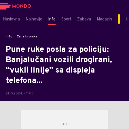
Naslovna
Najnovije
Info
Sport
Zabava
Magazin
M
Info
Crna hronika
Pune ruke posla za policiju:
Banjalučani vozili drogirani,
“vukli linije” sa displeja
telefona...
21.10.2024. / 11:05