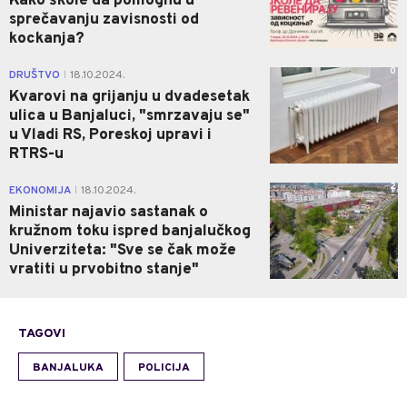
Kako škole da pomognu u
sprečavanju zavisnosti od
kockanja?
0
DRUŠTVO
18.10.2024.
|
Kvarovi na grijanju u dvadesetak
ulica u Banjaluci, "smrzavaju se"
u Vladi RS, Poreskoj upravi i
RTRS-u
2
EKONOMIJA
18.10.2024.
|
Ministar najavio sastanak o
kružnom toku ispred banjalučkog
Univerziteta: "Sve se čak može
vratiti u prvobitno stanje"
TAGOVI
BANJALUKA
POLICIJA