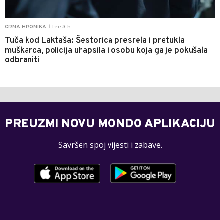
Pre 3 h
CRNA HRONIKA
|
Tuča kod Laktaša: Šestorica presrela i pretukla
muškarca, policija uhapsila i osobu koja ga je pokušala
odbraniti
PREUZMI NOVU MONDO APLIKACIJU
Savršen spoj vijesti i zabave.