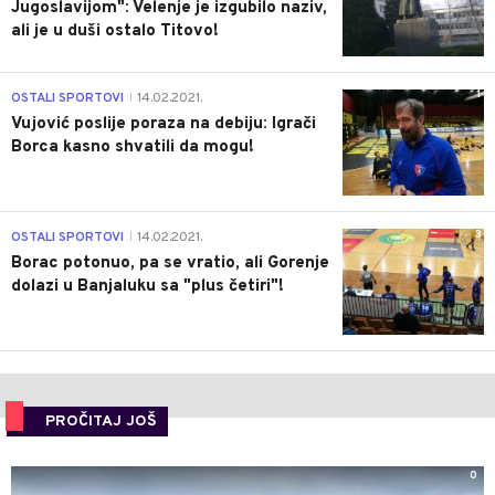
Jugoslavijom": Velenje je izgubilo naziv,
ali je u duši ostalo Titovo!
1
OSTALI SPORTOVI
14.02.2021.
|
Vujović poslije poraza na debiju: Igrači
Borca kasno shvatili da mogu!
3
OSTALI SPORTOVI
14.02.2021.
|
Borac potonuo, pa se vratio, ali Gorenje
dolazi u Banjaluku sa "plus četiri"!
PROČITAJ JOŠ
0