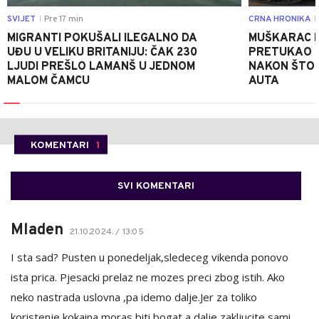
SVIJET
Pre 17 min
CRNA HRONIKA
|
|
MIGRANTI POKUŠALI ILEGALNO DA
MUŠKARAC I
UĐU U VELIKU BRITANIJU: ČAK 230
PRETUKAO D
LJUDI PREŠLO LAMANŠ U JEDNOM
NAKON ŠTO 
MALOM ČAMCU
AUTA
KOMENTARI
1
SVI KOMENTARI
Mladen
21.10.2024. / 13:05
I sta sad? Pusten u ponedeljak,sledeceg vikenda ponovo
ista prica. Pjesacki prelaz ne mozes preci zbog istih. Ako
neko nastrada uslovna ,pa idemo dalje.Jer za toliko
koristenje kokaina moras biti bogat,a dalje zakljucite sami.