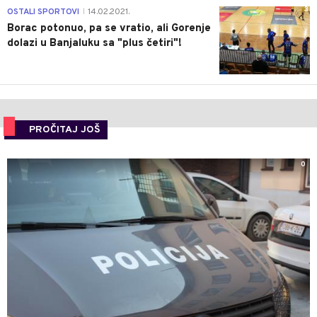
3
OSTALI SPORTOVI
14.02.2021.
|
Borac potonuo, pa se vratio, ali Gorenje
dolazi u Banjaluku sa "plus četiri"!
PROČITAJ JOŠ
0