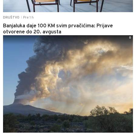
Pre 1 h
DRUŠTVO
|
Banjaluka daje 100 KM svim prvačićima: Prijave
otvorene do 20. avgusta
0