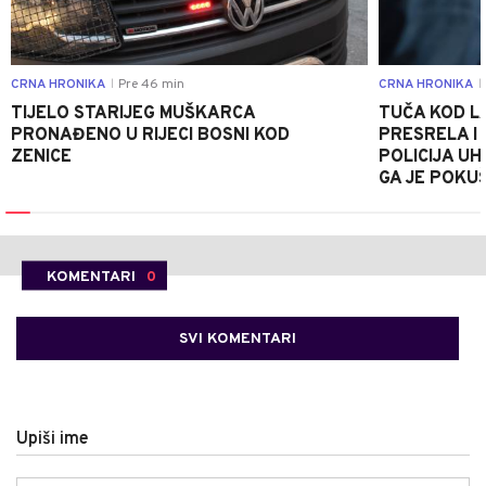
CRNA HRONIKA
Pre 46 min
CRNA HRONIKA
|
|
TIJELO STARIJEG MUŠKARCA
TUČA KOD L
PRONAĐENO U RIJECI BOSNI KOD
PRESRELA I
ZENICE
POLICIJA UH
GA JE POKU
KOMENTARI
0
SVI KOMENTARI
Upiši ime