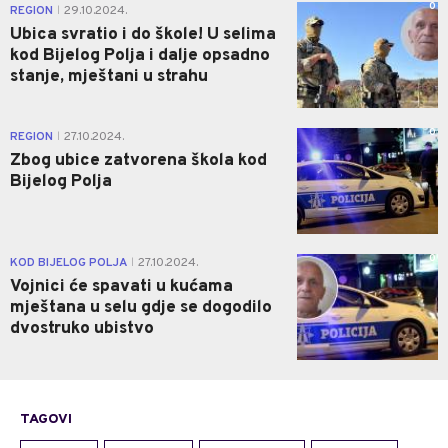
0
REGION
29.10.2024.
|
Ubica svratio i do škole! U selima
kod Bijelog Polja i dalje opsadno
stanje, mještani u strahu
0
REGION
27.10.2024.
|
Zbog ubice zatvorena škola kod
Bijelog Polja
0
KOD BIJELOG POLJA
27.10.2024.
|
Vojnici će spavati u kućama
mještana u selu gdje se dogodilo
dvostruko ubistvo
TAGOVI