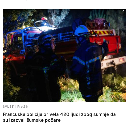
0
Pre 2 h
SVIJET
|
Francuska policija privela 420 ljudi zbog sumnje da
su izazvali šumske požare