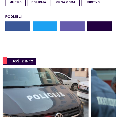
MUP RS
POLICIJA
CRNA GORA
UBISTVO
PODIJELI
JOŠ IZ INFO
0