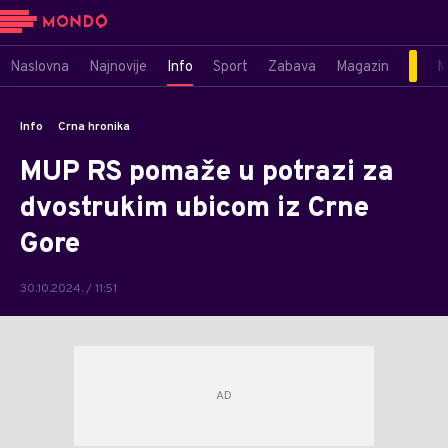
Naslovna
Najnovije
Info
Sport
Zabava
Magazin
M
Info
Crna hronika
MUP RS pomaže u potrazi za
dvostrukim ubicom iz Crne
Gore
30.10.2024. / 11:51