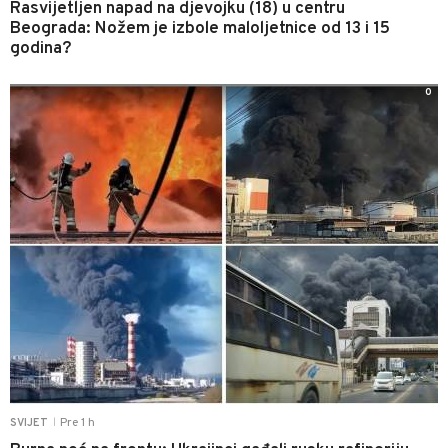
Rasvijetljen napad na djevojku (18) u centru
Beograda: Nožem je izbole maloljetnice od 13 i 15
godina?
0
Pre 1 h
SVIJET
|