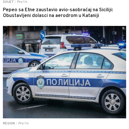
Pre 1 h
SVIJET
|
Pepeo sa Etne zaustavio avio-saobraćaj na Siciliji:
Obustavljeni dolasci na aerodrom u Kataniji
0
Pre 1 h
REGION
|