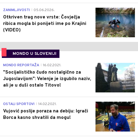
0
ZANIMLJIVOSTI
05.06.2026.
|
Otkriven trag nove vrste: Čovječja
ribica mogla bi ponijeti ime po Krajini
(VIDEO)
MONDO U SLOVENIJI
4
MONDO REPORTAŽA
16.02.2021.
|
"Socijalističko čudo nostalgično za
Jugoslavijom": Velenje je izgubilo naziv,
ali je u duši ostalo Titovo!
1
OSTALI SPORTOVI
14.02.2021.
|
Vujović poslije poraza na debiju: Igrači
Borca kasno shvatili da mogu!