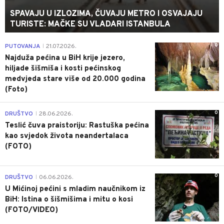
SPAVAJU U IZLOZIMA, ČUVAJU METRO I OSVAJAJU
TURISTE: MAČKE SU VLADARI ISTANBULA
0
PUTOVANJA
21.07.2026.
|
Najduža pećina u BiH krije jezero,
hiljade šišmiša i kosti pećinskog
medvjeda stare više od 20.000 godina
(Foto)
0
DRUŠTVO
28.06.2026.
|
Teslić čuva praistoriju: Rastuška pećina
kao svjedok života neandertalaca
(FOTO)
0
DRUŠTVO
06.06.2026.
|
U Mićinoj pećini s mladim naučnikom iz
BiH: Istina o šišmišima i mitu o kosi
(FOTO/VIDEO)