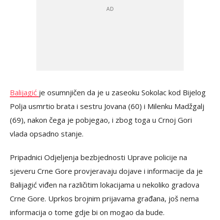
Balijagić
je osumnjičen da je u zaseoku Sokolac kod Bijelog
Polja usmrtio brata i sestru Јovana (60) i Milenku Madžgalj
(69), nakon čega je pobjegao, i zbog toga u Crnoj Gori
vlada opsadno stanje.
Pripadnici Odjeljenja bezbjednosti Uprave policije na
sjeveru Crne Gore provjeravaju dojave i informacije da je
Balijagić viđen na različitim lokacijama u nekoliko gradova
Crne Gore. Uprkos brojnim prijavama građana, još nema
informacija o tome gdje bi on mogao da bude.