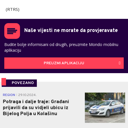
(RTRS)
Naše vijesti ne morate da provjeravate
Budite bolje informisani od drugih, preuzmite Mondo mobilnu
aplikaciju
PREUZMI APLIKACIJU
POVEZANO
0
REGION
29.10.2024.
|
Potraga i dalje traje: Građani
prijavili da su vidjeli ubicu iz
Bijelog Polja u Kolašinu