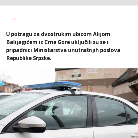
Željko
AUTOR
0
Svitlica
U potragu za dvostrukim ubicom Alijom
Balijagićem iz Crne Gore uključili su se i
pripadnici Ministarstva unutrašnjih poslova
Republike Srpske.