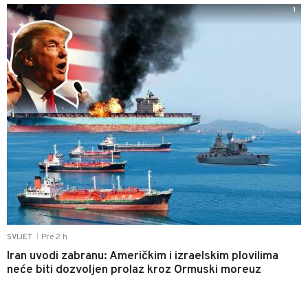
1
Pre 2 h
SVIJET
|
Iran uvodi zabranu: Američkim i izraelskim plovilima
neće biti dozvoljen prolaz kroz Ormuski moreuz