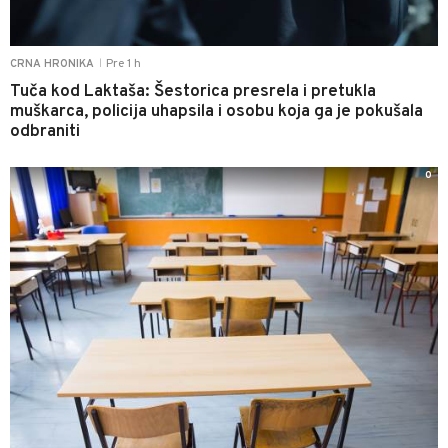
Pre 1 h
CRNA HRONIKA
|
Tuča kod Laktaša: Šestorica presrela i pretukla
muškarca, policija uhapsila i osobu koja ga je pokušala
odbraniti
0