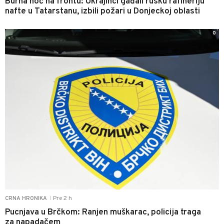
Burna noć na frontu: Ukrajinci gađali rusku rafineriju
nafte u Tatarstanu, izbili požari u Donjeckoj oblasti
0
Pre 2 h
CRNA HRONIKA
|
Pucnjava u Brčkom: Ranjen muškarac, policija traga
za napadačem