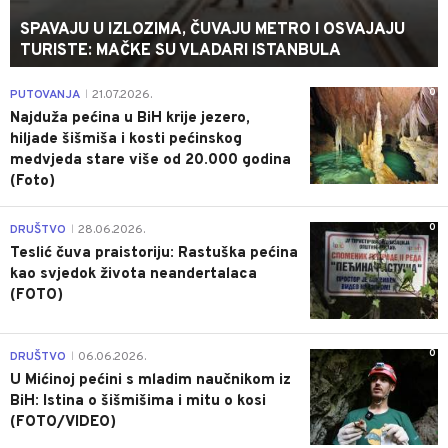
SPAVAJU U IZLOZIMA, ČUVAJU METRO I OSVAJAJU
TURISTE: MAČKE SU VLADARI ISTANBULA
0
PUTOVANJA
21.07.2026.
|
Najduža pećina u BiH krije jezero,
hiljade šišmiša i kosti pećinskog
medvjeda stare više od 20.000 godina
(Foto)
0
DRUŠTVO
28.06.2026.
|
Teslić čuva praistoriju: Rastuška pećina
kao svjedok života neandertalaca
(FOTO)
0
DRUŠTVO
06.06.2026.
|
U Mićinoj pećini s mladim naučnikom iz
BiH: Istina o šišmišima i mitu o kosi
(FOTO/VIDEO)