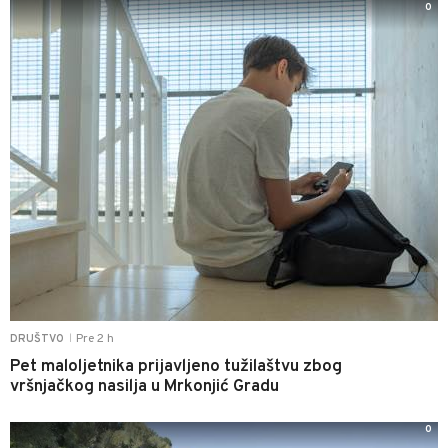
0
Pre 2 h
DRUŠTVO
|
Pet maloljetnika prijavljeno tužilaštvu zbog
vršnjačkog nasilja u Mrkonjić Gradu
0