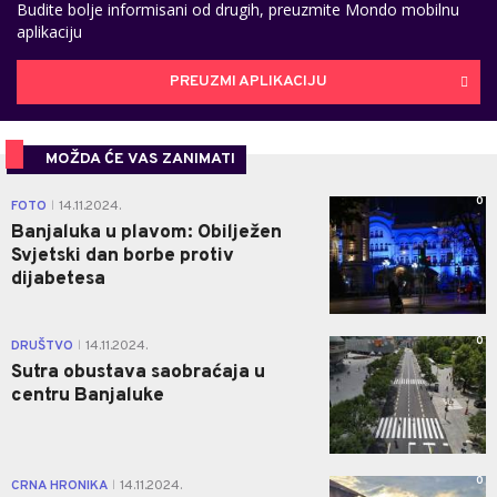
Budite bolje informisani od drugih, preuzmite Mondo mobilnu
aplikaciju
PREUZMI APLIKACIJU
MOŽDA ĆE VAS ZANIMATI
0
FOTO
14.11.2024.
|
Banjaluka u plavom: Obilježen
Svjetski dan borbe protiv
dijabetesa
0
DRUŠTVO
14.11.2024.
|
Sutra obustava saobraćaja u
centru Banjaluke
0
CRNA HRONIKA
14.11.2024.
|