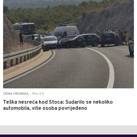
Pre 3 h
CRNA HRONIKA
|
Teška nesreća kod Stoca: Sudarilo se nekoliko
automobila, više osoba povrijeđeno