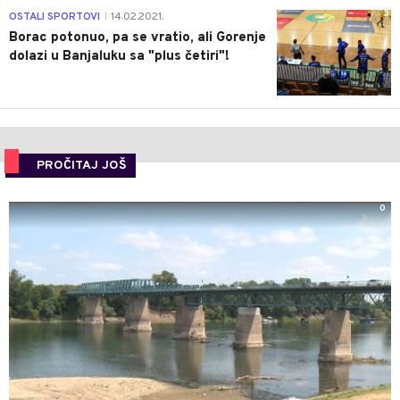
3
OSTALI SPORTOVI
14.02.2021.
|
Borac potonuo, pa se vratio, ali Gorenje
dolazi u Banjaluku sa "plus četiri"!
PROČITAJ JOŠ
0