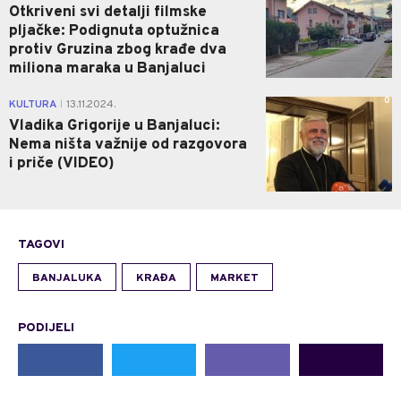
Otkriveni svi detalji filmske
pljačke: Podignuta optužnica
protiv Gruzina zbog krađe dva
miliona maraka u Banjaluci
0
KULTURA
13.11.2024.
|
Vladika Grigorije u Banjaluci:
Nema ništa važnije od razgovora
i priče (VIDEO)
TAGOVI
BANJALUKA
KRAĐA
MARKET
PODIJELI