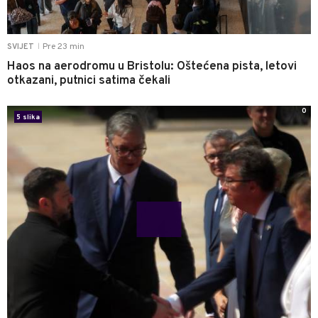
Pre 23 min
SVIJET
|
Haos na aerodromu u Bristolu: Oštećena pista, letovi
otkazani, putnici satima čekali
0
5 slika