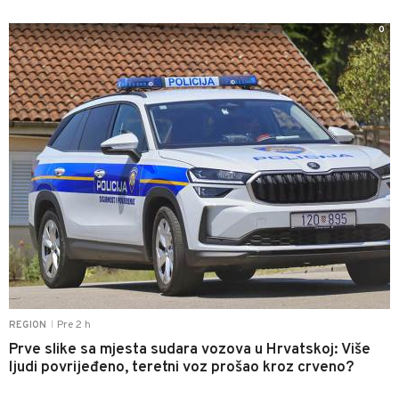
0
Pre 2 h
REGION
|
Prve slike sa mjesta sudara vozova u Hrvatskoj: Više
ljudi povrijeđeno, teretni voz prošao kroz crveno?