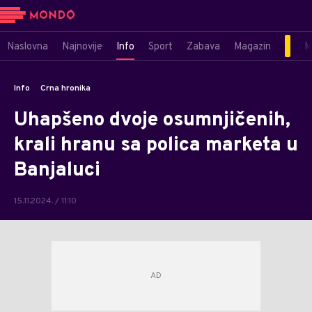
Naslovna
Najnovije
Info
Sport
Zabava
Magazin
M
Info
Crna hronika
Uhapšeno dvoje osumnjičenih,
krali hranu sa polica marketa u
Banjaluci
15.11.2024. / 11:10