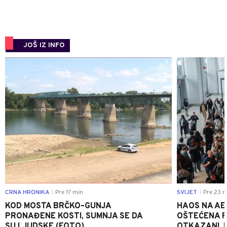
JOŠ IZ INFO
0
CRNA HRONIKA
Pre 17 min
SVIJET
Pre 23 m
|
|
KOD MOSTA BRČKO–GUNJA
HAOS NA AE
PRONAĐENE KOSTI, SUMNJA SE DA
OŠTEĆENA PI
SU LJUDSKE (FOTO)
OTKAZANI, P