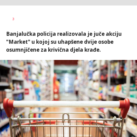
Nikolina
AUTOR
3
Damjanić
Banjalučka policija realizovala je juče akciju
"Market" u kojoj su uhapšene dvije osobe
osumnjičene za krivična djela krađe.