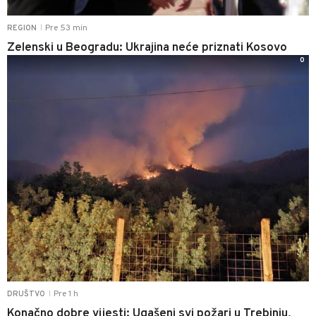
Pre 53 min
REGION
|
Zelenski u Beogradu: Ukrajina neće priznati Kosovo
0
Pre 1 h
DRUŠTVO
|
Konačno dobre vijesti: Ugašeni svi požari u Trebinju,