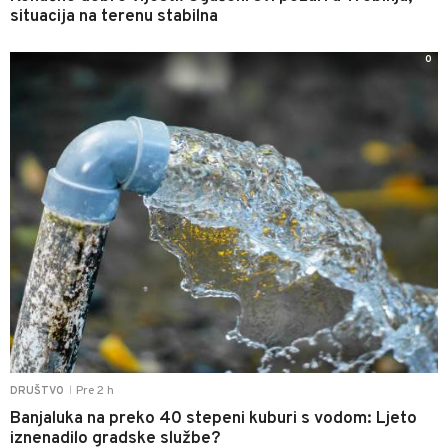
situacija na terenu stabilna
0
Pre 2 h
DRUŠTVO
|
Banjaluka na preko 40 stepeni kuburi s vodom: Ljeto
iznenadilo gradske službe?