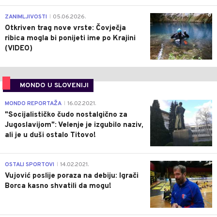
0
ZANIMLJIVOSTI
05.06.2026.
|
Otkriven trag nove vrste: Čovječja
ribica mogla bi ponijeti ime po Krajini
(VIDEO)
MONDO U SLOVENIJI
4
MONDO REPORTAŽA
16.02.2021.
|
"Socijalističko čudo nostalgično za
Jugoslavijom": Velenje je izgubilo naziv,
ali je u duši ostalo Titovo!
1
OSTALI SPORTOVI
14.02.2021.
|
Vujović poslije poraza na debiju: Igrači
Borca kasno shvatili da mogu!