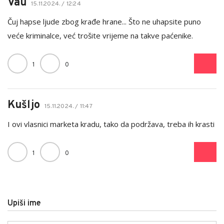
Vau
15.11.2024. / 12:24
Čuj hapse ljude zbog krađe hrane... Što ne uhapsite puno
veće kriminalce, već trošite vrijeme na takve paćenike.
1
0
Kušljo
15.11.2024. / 11:47
I ovi vlasnici marketa kradu, tako da podržava, treba ih krasti
1
0
Upiši ime