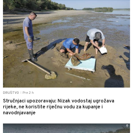
Pre 2 h
DRUŠTVO
|
Stručnjaci upozoravaju: Nizak vodostaj ugrožava
rijeke, ne koristite riječnu vodu za kupanje i
navodnjavanje
0