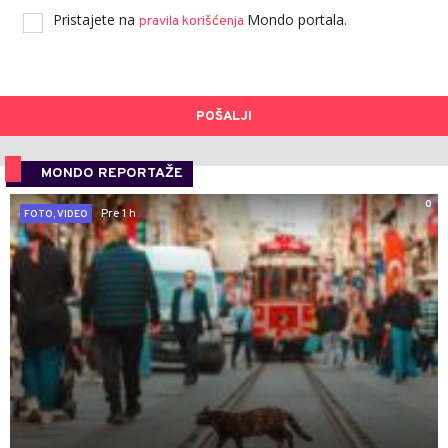
Pristajete na
Mondo portala.
pravila korišćenja
POŠALJI
MONDO REPORTAŽE
0
Pre 1 h
FOTO, VIDEO