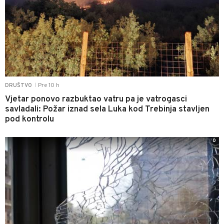
Pre 10 h
DRUŠTVO
|
Vjetar ponovo razbuktao vatru pa je vatrogasci
savladali: Požar iznad sela Luka kod Trebinja stavljen
pod kontrolu
0