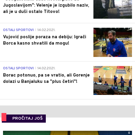
Jugoslavijom": Velenje je izgubilo naziv,
ali je u duši ostalo Titovo!
1
OSTALI SPORTOVI
14.02.2021.
|
Vujović poslije poraza na debiju: Igrači
Borca kasno shvatili da mogu!
3
OSTALI SPORTOVI
14.02.2021.
|
Borac potonuo, pa se vratio, ali Gorenje
dolazi u Banjaluku sa "plus četiri"!
PROČITAJ JOŠ
0