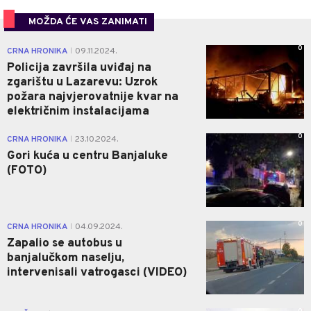
MOŽDA ĆE VAS ZANIMATI
0
CRNA HRONIKA
09.11.2024.
|
Policija završila uviđaj na
zgarištu u Lazarevu: Uzrok
požara najvjerovatnije kvar na
električnim instalacijama
0
CRNA HRONIKA
23.10.2024.
|
Gori kuća u centru Banjaluke
(FOTO)
0
CRNA HRONIKA
04.09.2024.
|
Zapalio se autobus u
banjalučkom naselju,
intervenisali vatrogasci (VIDEO)