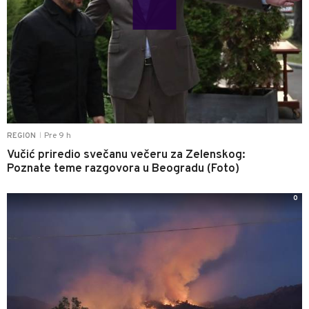
Pre 9 h
REGION
|
Vučić priredio svečanu večeru za Zelenskog:
Poznate teme razgovora u Beogradu (Foto)
0