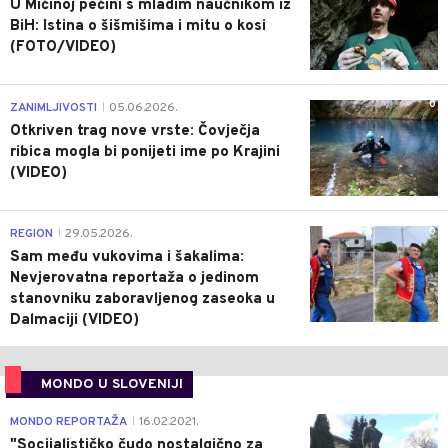
U Mićinoj pećini s mladim naučnikom iz
BiH: Istina o šišmišima i mitu o kosi
(FOTO/VIDEO)
0
ZANIMLJIVOSTI
05.06.2026.
|
Otkriven trag nove vrste: Čovječja
ribica mogla bi ponijeti ime po Krajini
(VIDEO)
0
REGION
29.05.2026.
|
Sam među vukovima i šakalima:
Nevjerovatna reportaža o jedinom
stanovniku zaboravljenog zaseoka u
Dalmaciji (VIDEO)
MONDO U SLOVENIJI
4
MONDO REPORTAŽA
16.02.2021.
|
"Socijalističko čudo nostalgično za