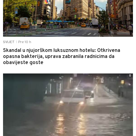
Pre 10 h
SVIJET
|
Skandal u njujorškom luksuznom hotelu: Otkrivena
opasna bakterija, uprava zabranila radnicima da
obavijeste goste
0