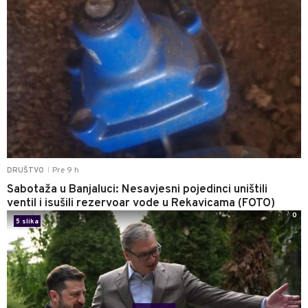
Pre 9 h
DRUŠTVO
|
Sabotaža u Banjaluci: Nesavjesni pojedinci uništili
ventil i isušili rezervoar vode u Rekavicama (FOTO)
0
5 slika