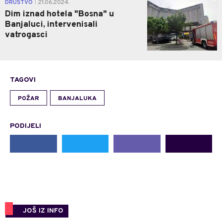
0
DRUŠTVO
21.06.2024.
|
Dim iznad hotela "Bosna" u
Banjaluci, intervenisali
vatrogasci
TAGOVI
POŽAR
BANJALUKA
PODIJELI
JOŠ IZ INFO