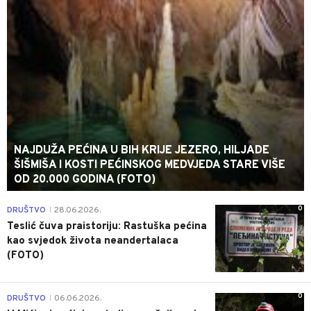
NAJDUŽA PEĆINA U BIH KRIJE JEZERO, HILJADE
ŠIŠMIŠA I KOSTI PEĆINSKOG MEDVJEDA STARE VIŠE
OD 20.000 GODINA (FOTO)
0
DRUŠTVO
28.06.2026.
|
Teslić čuva praistoriju: Rastuška pećina
kao svjedok života neandertalaca
(FOTO)
0
DRUŠTVO
06.06.2026.
|