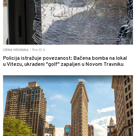
Pre 10 h
CRNA HRONIKA
|
Policija istražuje povezanost: Bačena bomba na lokal
u Vitezu, ukradeni "golf" zapaljen u Novom Travniku
0