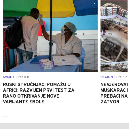
0
SVIJET
Pre 8 h
REGION
Pre 8 h
|
|
RUSKI STRUČNJACI POMAŽU U
NEVJEROVATA
AFRICI: RAZVIJEN PRVI TEST ZA
MUŠKARAC H
RANO OTKRIVANJE NOVE
PREBACI NA
VARIJANTE EBOLE
ZATVOR