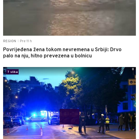
Pre 11 h
REGION
|
Povrijeđena žena tokom nevremena u Srbiji: Drvo
palo na nju, hitno prevezena u bolnicu
0
7 slika