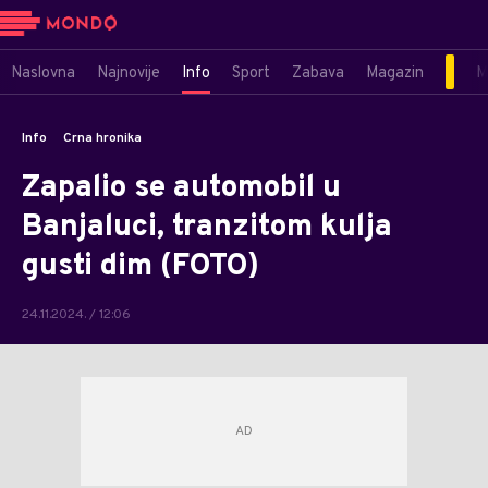
Naslovna
Najnovije
Info
Sport
Zabava
Magazin
M
Info
Crna hronika
Zapalio se automobil u
Banjaluci, tranzitom kulja
gusti dim (FOTO)
24.11.2024. / 12:06