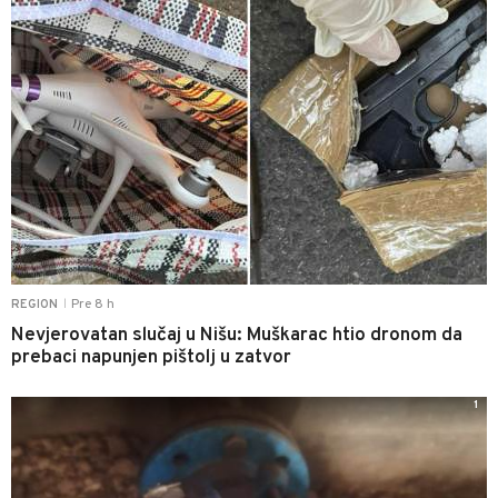
Pre 8 h
REGION
|
Nevjerovatan slučaj u Nišu: Muškarac htio dronom da
prebaci napunjen pištolj u zatvor
1