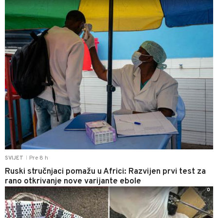
Pre 8 h
SVIJET
|
Ruski stručnjaci pomažu u Africi: Razvijen prvi test za
rano otkrivanje nove varijante ebole
0