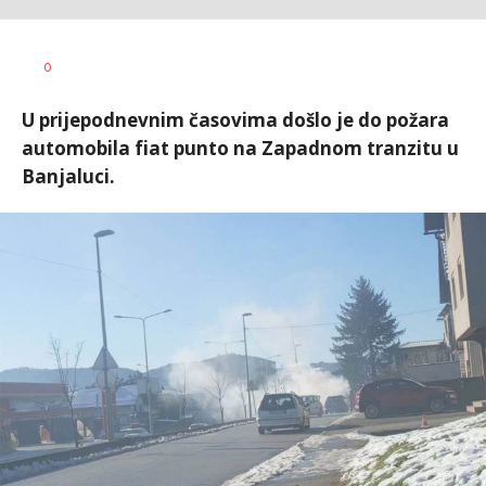
Dušan
AUTOR
0
Volaš
U prijepodnevnim časovima došlo je do požara
automobila fiat punto na Zapadnom tranzitu u
Banjaluci.