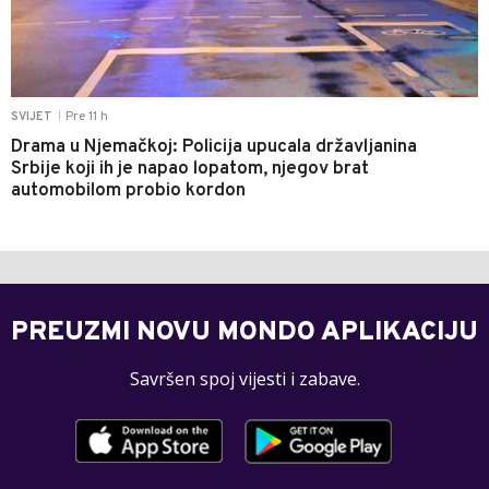
Pre 11 h
SVIJET
|
Drama u Njemačkoj: Policija upucala državljanina
Srbije koji ih je napao lopatom, njegov brat
automobilom probio kordon
PREUZMI NOVU MONDO APLIKACIJU
Savršen spoj vijesti i zabave.