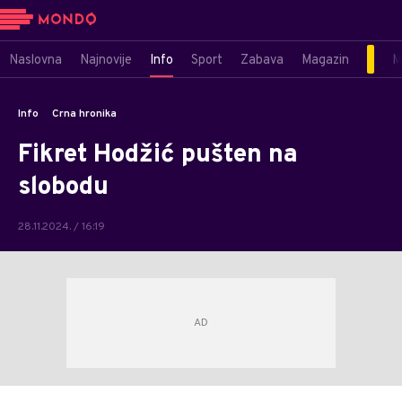
Naslovna
Najnovije
Info
Sport
Zabava
Magazin
M
Info
Crna hronika
Fikret Hodžić pušten na
slobodu
28.11.2024. / 16:19