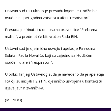
Ustavni sud BiH ukinuo je presudu kojom je Hodžić bio
osuđen na pet godina zatvora u aferi "respiratori".
Presuda je ukinuta i u odnosu na pravno lice "Srebrena
malina", a predmet će biti vraćen Sudu BiH.
Ustavni sud je djelimično usvojio i apelacije Fahrudina
Solaka i Fadila Novalića, koji su zajedno sa Hodžićem
osuđeni u aferi "respiratori".
U odluci krnjeg Ustavnog suda je navedeno da je apelacija
lica čiji su inicijali F.S. i F.N. djelimično usvojena u kontekstu
izjava javnih zvaničnika.
(MONDO)