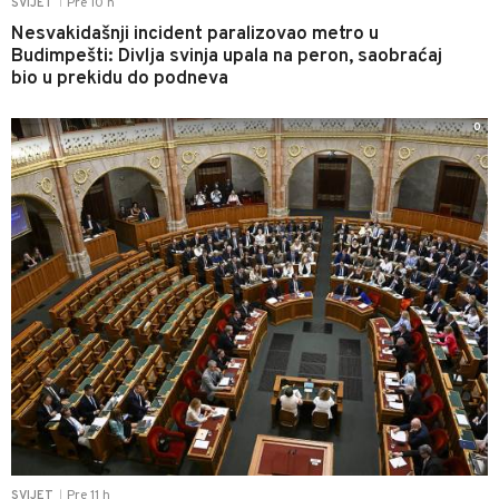
Pre 10 h
SVIJET
|
Nesvakidašnji incident paralizovao metro u
Budimpešti: Divlja svinja upala na peron, saobraćaj
bio u prekidu do podneva
0
Pre 11 h
SVIJET
|