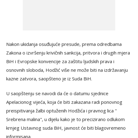
Nakon ukidanja osuđujuće presude, prema odredbama
Zakona o izvršenju krivičnih sankcija, pritvora i drugih mjera
BiH i Evropske konvencije za zaštitu ljudskih prava i
osnovnih sloboda, Hodžić više ne može biti na izdržavanju
kazne zatvora, saopšteno je iz Suda BiH.
U saopštenju se navodi da će o datumu sjednice
Apelacionog vijeća, koja će biti zakazana radi ponovnog
preispitivanja žalbi optuženih Hodžića i pravnog lica "
Srebrena malina", u dijelu kako je to precizirano odlukom
krnjeg Ustavnog suda BiH, javnost će biti blagovremeno
informisana.