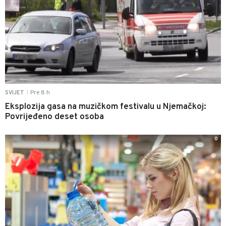
Pre 8 h
SVIJET
|
Eksplozija gasa na muzičkom festivalu u Njemačkoj:
Povrijeđeno deset osoba
0