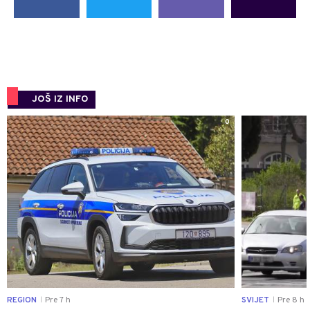
JOŠ IZ INFO
0
REGION
Pre 7 h
SVIJET
Pre 8 h
|
|