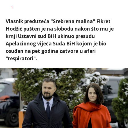
Željko
AUTOR
1
Svitlica
Vlasnik preduzeća "Srebrena malina" Fikret
Hodžić pušten je na slobodu nakon što mu je
krnji Ustavni sud BiH ukinuo presudu
Apelacionog vijeća Suda BiH kojom je bio
osuđen na pet godina zatvora u aferi
"respiratori".