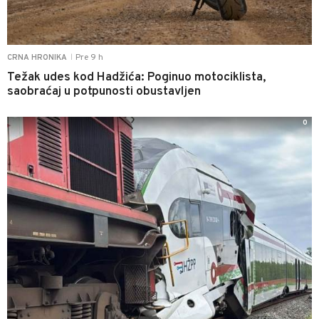
Pre 9 h
CRNA HRONIKA
|
Težak udes kod Hadžića: Poginuo motociklista,
saobraćaj u potpunosti obustavljen
0