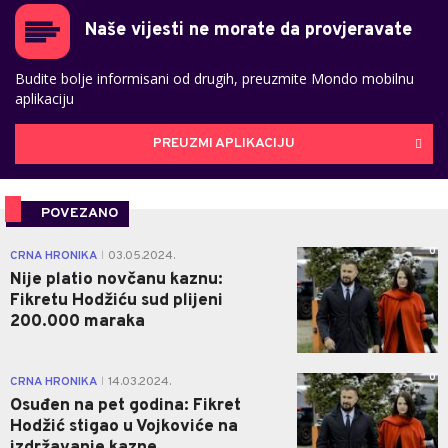
Naše vijesti ne morate da provjeravate
Budite bolje informisani od drugih, preuzmite Mondo mobilnu
aplikaciju
PREUZMI APLIKACIJU
POVEZANO
0
CRNA HRONIKA
03.05.2024.
|
Nije platio novčanu kaznu:
Fikretu Hodžiću sud plijeni
200.000 maraka
0
CRNA HRONIKA
14.03.2024.
|
Osuđen na pet godina: Fikret
Hodžić stigao u Vojkoviće na
izdržavanje kazne