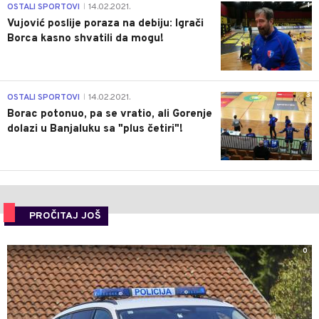
1
OSTALI SPORTOVI
14.02.2021.
|
Vujović poslije poraza na debiju: Igrači
Borca kasno shvatili da mogu!
3
OSTALI SPORTOVI
14.02.2021.
|
Borac potonuo, pa se vratio, ali Gorenje
dolazi u Banjaluku sa "plus četiri"!
PROČITAJ JOŠ
0