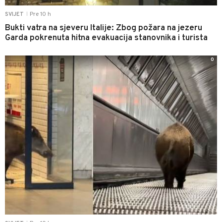
Pre 10 h
SVIJET
|
Bukti vatra na sjeveru Italije: Zbog požara na jezeru
Garda pokrenuta hitna evakuacija stanovnika i turista
0