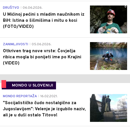
0
DRUŠTVO
06.06.2026.
|
U Mićinoj pećini s mladim naučnikom iz
BiH: Istina o šišmišima i mitu o kosi
(FOTO/VIDEO)
0
ZANIMLJIVOSTI
05.06.2026.
|
Otkriven trag nove vrste: Čovječja
ribica mogla bi ponijeti ime po Krajini
(VIDEO)
MONDO U SLOVENIJI
4
MONDO REPORTAŽA
16.02.2021.
|
"Socijalističko čudo nostalgično za
Jugoslavijom": Velenje je izgubilo naziv,
ali je u duši ostalo Titovo!