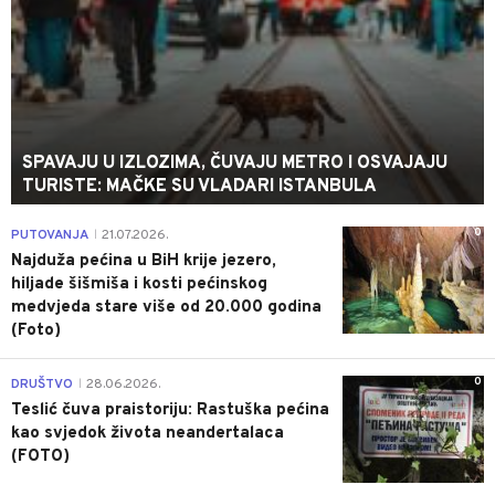
SPAVAJU U IZLOZIMA, ČUVAJU METRO I OSVAJAJU
TURISTE: MAČKE SU VLADARI ISTANBULA
0
PUTOVANJA
21.07.2026.
|
Najduža pećina u BiH krije jezero,
hiljade šišmiša i kosti pećinskog
medvjeda stare više od 20.000 godina
(Foto)
0
DRUŠTVO
28.06.2026.
|
Teslić čuva praistoriju: Rastuška pećina
kao svjedok života neandertalaca
(FOTO)