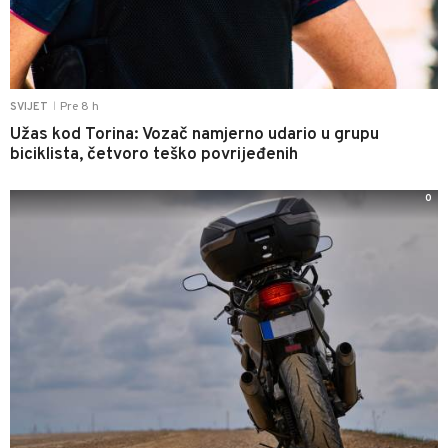
Pre 8 h
SVIJET
|
Užas kod Torina: Vozač namjerno udario u grupu
biciklista, četvoro teško povrijeđenih
0