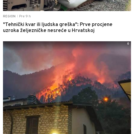
Pre 9 h
REGION
|
"Tehnički kvar ili ljudska greška": Prve procjene
uzroka željezničke nesreće u Hrvatskoj
0