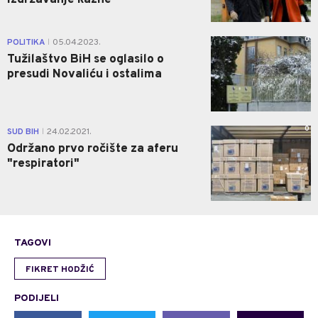
0
POLITIKA
05.04.2023.
|
Tužilaštvo BiH se oglasilo o
presudi Novaliću i ostalima
0
SUD BIH
24.02.2021.
|
Održano prvo ročište za aferu
"respiratori"
TAGOVI
FIKRET HODŽIĆ
PODIJELI