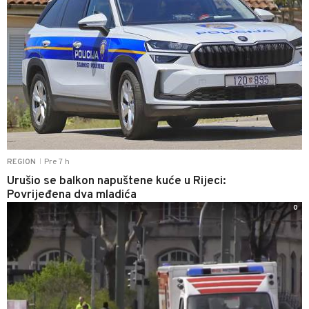
Pre 7 h
REGION
|
Urušio se balkon napuštene kuće u Rijeci:
Povrijeđena dva mladića
0