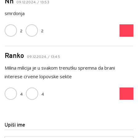
Nn
09.12.2024. / 13:53
smrdonja
2
2
Ranko
09.12.2024. / 13:45
Milina milicija je u svakom trenutku spremna da brani
interese crvene lopovske sekte
4
4
Upiši ime