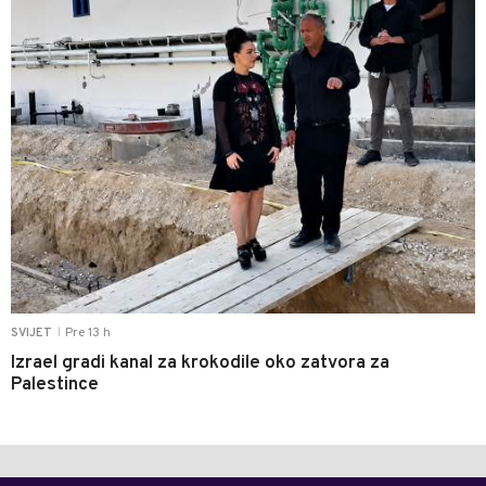
Pre 13 h
SVIJET
|
Izrael gradi kanal za krokodile oko zatvora za
Palestince