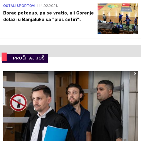
3
OSTALI SPORTOVI
14.02.2021.
|
Borac potonuo, pa se vratio, ali Gorenje
dolazi u Banjaluku sa "plus četiri"!
PROČITAJ JOŠ
0