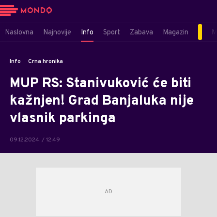
Naslovna
Najnovije
Info
Sport
Zabava
Magazin
M
Info
Crna hronika
MUP RS: Stanivuković će biti
kažnjen! Grad Banjaluka nije
vlasnik parkinga
09.12.2024. / 12:49