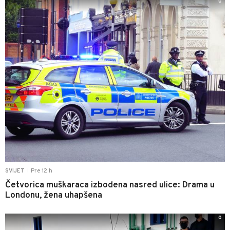
0
Pre 12 h
SVIJET
|
Četvorica muškaraca izbodena nasred ulice: Drama u
Londonu, žena uhapšena
0