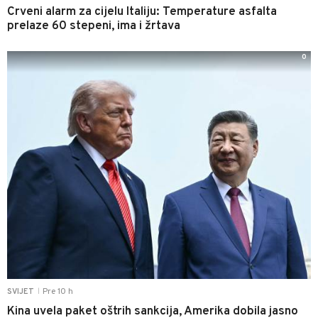
Crveni alarm za cijelu Italiju: Temperature asfalta
prelaze 60 stepeni, ima i žrtava
0
Pre 10 h
SVIJET
|
Kina uvela paket oštrih sankcija, Amerika dobila jasno