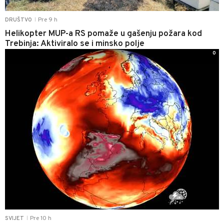
Pre 9 h
DRUŠTVO
|
Helikopter MUP-a RS pomaže u gašenju požara kod
Trebinja: Aktiviralo se i minsko polje
0
Pre 10 h
SVIJET
|