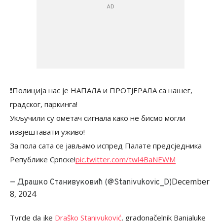
❗️Полиција нас је НАПАЛА и ПРОТЈЕРАЛА са нашег,
градског, паркинга!
Укључили су ометач сигнала како не бисмо могли
извјештавати уживо!
За пола сата се јављамо испред Палате предсједника
Републике Српске!
pic.twitter.com/twl4BaNEWM
December
— Драшко Станивуковић (@Stanivukovic_D)
8, 2024
Tvrde da jke
Draško Stanivuković
, gradonačelnik Banjaluke