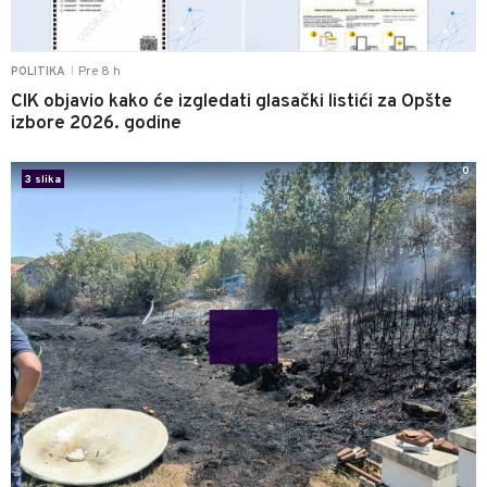
Pre 8 h
POLITIKA
|
CIK objavio kako će izgledati glasački listići za Opšte
izbore 2026. godine
0
3 slika