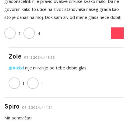
gradonacelnik nije pravio ovakve cirkuse svako malo. Da ne
govorim kako to utice na zivot stanovnika naseg grada kao
sto je danas na moj. Dok sam ziv od mene glasa nece dobiti
3
4
Zole
09.12.2024. / 19:38
@Xixixi
nije ni ranije od tebe dobio glas
1
1
Spiro
09.12.2024. / 14:31
Mir sendvičari!