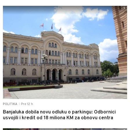
1
Pre 12 h
POLITIKA
|
Banjaluka dobila novu odluku o parkingu: Odbornici
usvojili i kredit od 18 miliona KM za obnovu centra