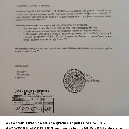
Akt Administrativne službe grada Banjaluke br.05-370-
4420/2009 od 02.12.2019. godine za koji u MUP-u RS tvrde da je