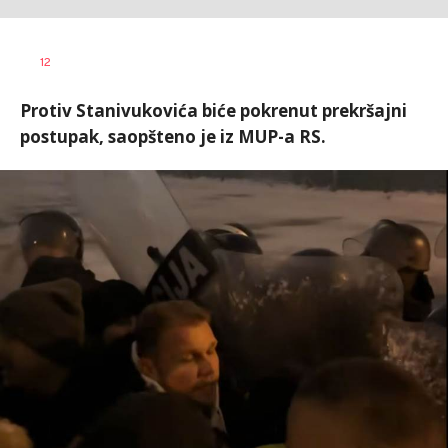
Željko
AUTOR
12
Svitlica
Protiv Stanivukovića biće pokrenut prekršajni
postupak, saopšteno je iz MUP-a RS.