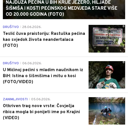
NAJDUŽA PEĆINA U BIH KRIJE JEZERO, HILJADE
ŠIŠMIŠA I KOSTI PEĆINSKOG MEDVJEDA STARE VIŠE
OD 20.000 GODINA (FOTO)
0
DRUŠTVO
28.06.2026.
|
Teslić čuva praistoriju: Rastuška pećina
kao svjedok života neandertalaca
(FOTO)
0
DRUŠTVO
06.06.2026.
|
U Mićinoj pećini s mladim naučnikom iz
BiH: Istina o šišmišima i mitu o kosi
(FOTO/VIDEO)
0
ZANIMLJIVOSTI
05.06.2026.
|
Otkriven trag nove vrste: Čovječja
ribica mogla bi ponijeti ime po Krajini
(VIDEO)