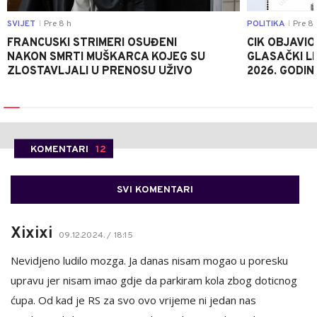
SVIJET
Pre 8 h
POLITIKA
Pre 8 
|
|
FRANCUSKI STRIMERI OSUĐENI
CIK OBJAVIO
NAKON SMRTI MUŠKARCA KOJEG SU
GLASAČKI LI
ZLOSTAVLJALI U PRENOSU UŽIVO
2026. GODIN
KOMENTARI
12
SVI KOMENTARI
Xixixi
09.12.2024. / 18:15
Nevidjeno ludilo mozga. Ja danas nisam mogao u poresku
upravu jer nisam imao gdje da parkiram kola zbog doticnog
ćupa. Od kad je RS za svo ovo vrijeme ni jedan nas