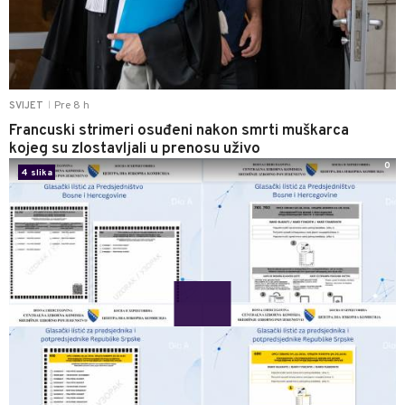
Pre 8 h
SVIJET
|
Francuski strimeri osuđeni nakon smrti muškarca
kojeg su zlostavljali u prenosu uživo
0
4 slika