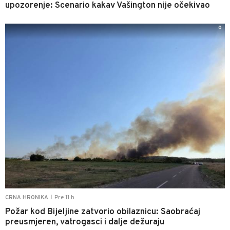
upozorenje: Scenario kakav Vašington nije očekivao
0
Pre 11 h
CRNA HRONIKA
|
Požar kod Bijeljine zatvorio obilaznicu: Saobraćaj
preusmjeren, vatrogasci i dalje dežuraju