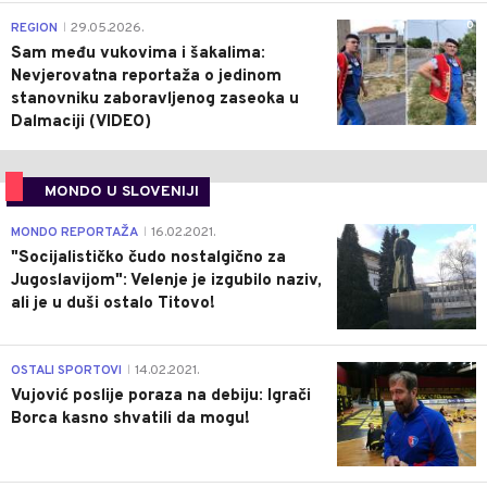
0
REGION
29.05.2026.
|
Sam među vukovima i šakalima:
Nevjerovatna reportaža o jedinom
stanovniku zaboravljenog zaseoka u
Dalmaciji (VIDEO)
MONDO U SLOVENIJI
4
MONDO REPORTAŽA
16.02.2021.
|
"Socijalističko čudo nostalgično za
Jugoslavijom": Velenje je izgubilo naziv,
ali je u duši ostalo Titovo!
1
OSTALI SPORTOVI
14.02.2021.
|
Vujović poslije poraza na debiju: Igrači
Borca kasno shvatili da mogu!