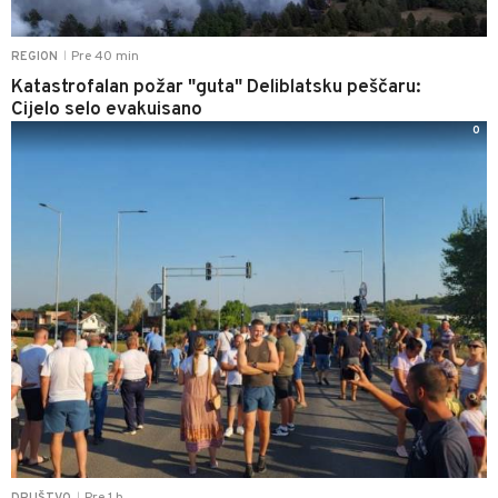
Pre 40 min
REGION
|
Katastrofalan požar "guta" Deliblatsku peščaru:
Cijelo selo evakuisano
0
|