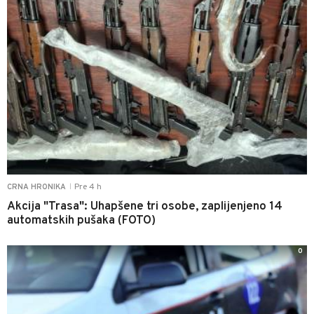
Pre 4 h
CRNA HRONIKA
|
Akcija "Trasa": Uhapšene tri osobe, zaplijenjeno 14
automatskih pušaka (FOTO)
0