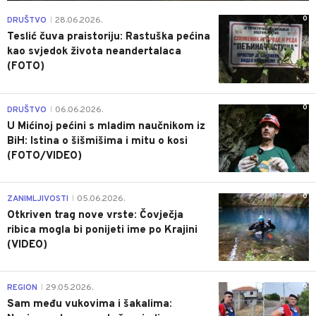
0
DRUŠTVO
28.06.2026.
|
Teslić čuva praistoriju: Rastuška pećina
kao svjedok života neandertalaca
(FOTO)
0
DRUŠTVO
06.06.2026.
|
U Mićinoj pećini s mladim naučnikom iz
BiH: Istina o šišmišima i mitu o kosi
(FOTO/VIDEO)
0
ZANIMLJIVOSTI
05.06.2026.
|
Otkriven trag nove vrste: Čovječja
ribica mogla bi ponijeti ime po Krajini
(VIDEO)
0
REGION
29.05.2026.
|
Sam među vukovima i šakalima: