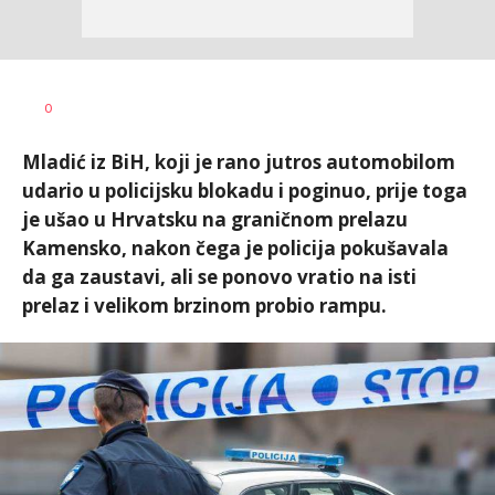
Dragana
AUTOR
0
Božić
Mladić iz BiH, koji je rano jutros automobilom
udario u policijsku blokadu i poginuo, prije toga
je ušao u Hrvatsku na graničnom prelazu
Kamensko, nakon čega je policija pokušavala
da ga zaustavi, ali se ponovo vratio na isti
prelaz i velikom brzinom probio rampu.