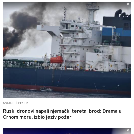
0
Pre 1 h
SVIJET
|
Ruski dronovi napali njemački teretni brod: Drama u
Crnom moru, izbio jeziv požar
0