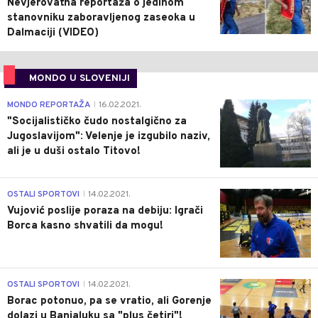
Nevjerovatna reportaža o jedinom
stanovniku zaboravljenog zaseoka u
Dalmaciji (VIDEO)
MONDO U SLOVENIJI
4
MONDO REPORTAŽA
16.02.2021.
|
"Socijalističko čudo nostalgično za
Jugoslavijom": Velenje je izgubilo naziv,
ali je u duši ostalo Titovo!
1
OSTALI SPORTOVI
14.02.2021.
|
Vujović poslije poraza na debiju: Igrači
Borca kasno shvatili da mogu!
3
OSTALI SPORTOVI
14.02.2021.
|
Borac potonuo, pa se vratio, ali Gorenje
dolazi u Banjaluku sa "plus četiri"!