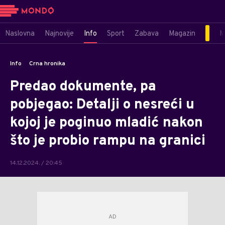
Naslovna
Najnovije
Info
Sport
Zabava
Magazin
M
Info
Crna hronika
Predao dokumente, pa
pobjegao: Detalji o nesreći u
kojoj je poginuo mladić nakon
što je probio rampu na granici
14.12.2024. / 20:45