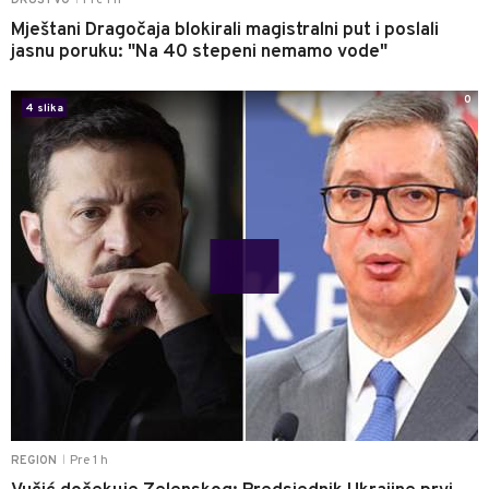
Pre 1 h
DRUŠTVO
Mještani Dragočaja blokirali magistralni put i poslali
jasnu poruku: "Na 40 stepeni nemamo vode"
0
4 slika
Pre 1 h
REGION
|