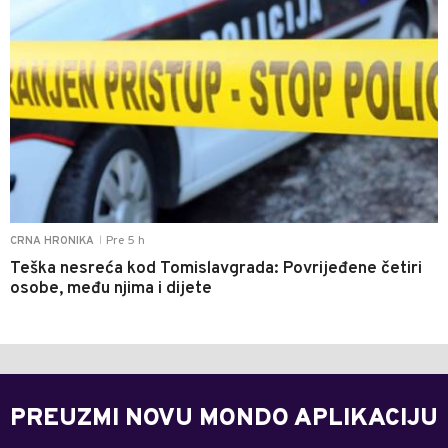
Pre 5 h
CRNA HRONIKA
|
Teška nesreća kod Tomislavgrada: Povrijeđene četiri
osobe, među njima i dijete
PREUZMI NOVU MONDO APLIKACIJU