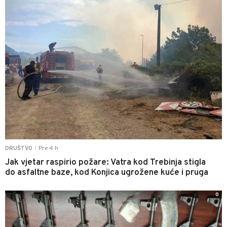
Pre 4 h
DRUŠTVO
|
Jak vjetar raspirio požare: Vatra kod Trebinja stigla
do asfaltne baze, kod Konjica ugrožene kuće i pruga
0