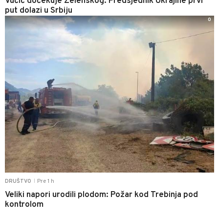
Vučić dočekuje Zelenskog: Predsjednik Ukrajine prvi
put dolazi u Srbiju
0
Pre 1 h
DRUŠTVO
|
Veliki napori urodili plodom: Požar kod Trebinja pod
kontrolom