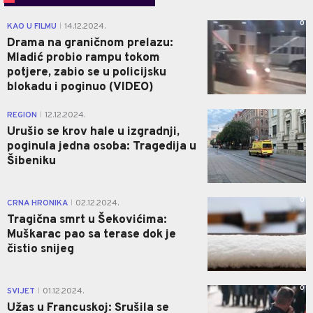
0
KAO U FILMU
14.12.2024.
|
Drama na graničnom prelazu:
Mladić probio rampu tokom
potjere, zabio se u policijsku
blokadu i poginuo (VIDEO)
0
REGION
12.12.2024.
|
Urušio se krov hale u izgradnji,
poginula jedna osoba: Tragedija u
Šibeniku
0
CRNA HRONIKA
02.12.2024.
|
Tragična smrt u Šekovićima:
Muškarac pao sa terase dok je
čistio snijeg
0
SVIJET
01.12.2024.
|
Užas u Francuskoj: Srušila se