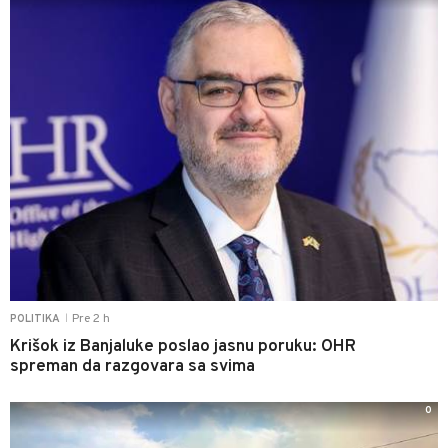
Pre 2 h
POLITIKA
|
Krišok iz Banjaluke poslao jasnu poruku: OHR
spreman da razgovara sa svima
0