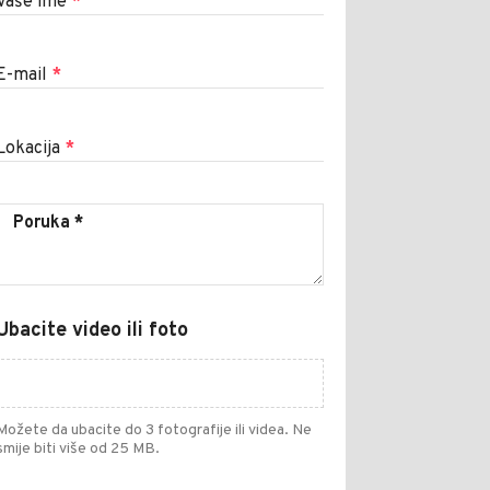
Vaše ime
*
E-mail
*
Lokacija
*
Ubacite video ili foto
Možete da ubacite do 3 fotografije ili videa. Ne
smije biti više od 25 MB.