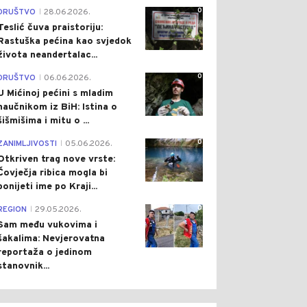
0
DRUŠTVO
28.06.2026.
|
Teslić čuva praistoriju:
Rastuška pećina kao svjedok
života neandertalac...
0
DRUŠTVO
06.06.2026.
|
U Mićinoj pećini s mladim
naučnikom iz BiH: Istina o
šišmišima i mitu o ...
0
ZANIMLJIVOSTI
05.06.2026.
|
Otkriven trag nove vrste:
Čovječja ribica mogla bi
ponijeti ime po Kraji...
0
0
0
REGION
29.05.2026.
|
Sam među vukovima i
šakalima: Nevjerovatna
reportaža o jedinom
stanovnik...