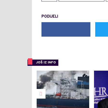
PODIJELI
JOŠ IZ INFO
0