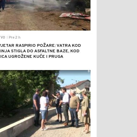
Pre 2 h
TVO
|
VJETAR RASPIRIO POŽARE: VATRA KOD
INJA STIGLA DO ASFALTNE BAZE, KOD
ICA UGROŽENE KUĆE I PRUGA
0