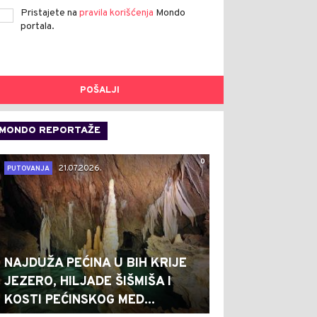
Pristajete na
pravila korišćenja
Mondo
portala.
POŠALJI
MONDO REPORTAŽE
0
21.07.2026.
PUTOVANJA
NAJDUŽA PEĆINA U BIH KRIJE
JEZERO, HILJADE ŠIŠMIŠA I
KOSTI PEĆINSKOG MED...