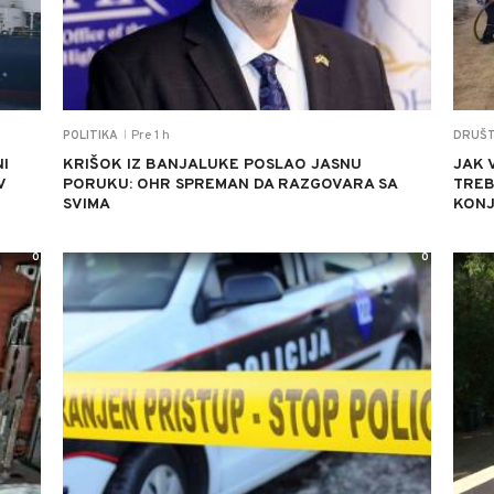
Pre 1 h
POLITIKA
DRUŠ
|
I
KRIŠOK IZ BANJALUKE POSLAO JASNU
JAK 
V
PORUKU: OHR SPREMAN DA RAZGOVARA SA
TREB
SVIMA
KONJ
0
0