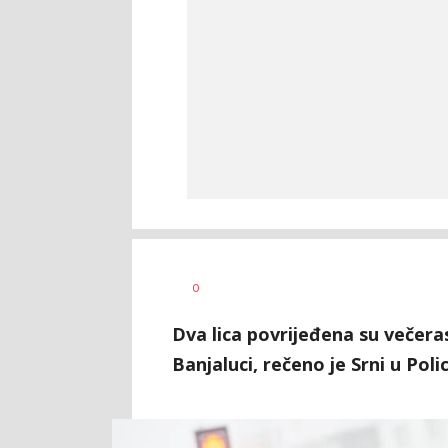
Željko
AUTOR
0
Svitlica
Dva lica povrijeđena su večera
Banjaluci, rečeno je Srni u Poli