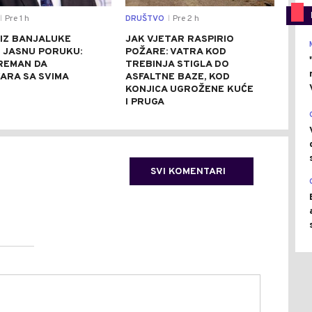
Pre 1 h
DRUŠTVO
Pre 2 h
CRNA
|
|
 IZ BANJALUKE
JAK VJETAR RASPIRIO
AKC
 JASNU PORUKU:
POŽARE: VATRA KOD
UHA
REMAN DA
TREBINJA STIGLA DO
ZAP
ARA SA SVIMA
ASFALTNE BAZE, KOD
AUT
KONJICA UGROŽENE KUĆE
(FO
I PRUGA
SVI KOMENTARI