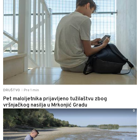
Pre 1 min
DRUŠTVO
|
Pet maloljetnika prijavljeno tužilaštvu zbog
vršnjačkog nasilja u Mrkonjić Gradu
0