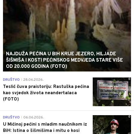
NAJDUŽA PEĆINA U BIH KRIJE JEZERO, HILJADE
ŠIŠMIŠA I KOSTI PEĆINSKOG MEDVJEDA STARE VIŠE
OD 20.000 GODINA (FOTO)
0
DRUŠTVO
28.06.2026.
|
Teslić čuva praistoriju: Rastuška pećina
kao svjedok života neandertalaca
(FOTO)
0
DRUŠTVO
06.06.2026.
|
U Mićinoj pećini s mladim naučnikom iz
BiH: Istina o šišmišima i mitu o kosi