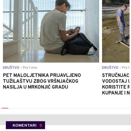
DRUŠTVO
Pre 1 min
DRUŠTVO
Pre 1
|
|
PET MALOLJETNIKA PRIJAVLJENO
STRUČNJACI
TUŽILAŠTVU ZBOG VRŠNJAČKOG
VODOSTAJ U
NASILJA U MRKONJIĆ GRADU
KORISTITE R
KUPANJE I 
KOMENTARI
0