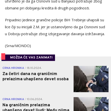
utvrđeno je da ga Osnovni sud u Banjauci potražuje zbog
obmane pri dobijanju kredita ili drugih pogodnosti.
Pripadnici Jedinice granične policije BiH Trebinje uhapsili su
lice čiji su inicijali Z.M. jer je ustanovljeno da ga Osnovni sud
u Doboju potražuje zbog izbjegavanje davanja izdržavanja.
(Srna/MONDO)
MOŽDA ĆE VAS ZANIMATI
0
CRNA HRONIKA
18.10.2024.
|
Za četiri dana na graničnim
prelazima uhapšeno devet osoba
0
CRNA HRONIKA
10.06.2024.
|
Na graničnim prelazima
uhapšeno devet ljudi: Među njima