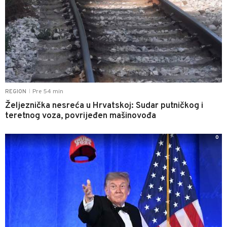
Pre 54 min
REGION
|
Željeznička nesreća u Hrvatskoj: Sudar putničkog i
teretnog voza, povrijeđen mašinovođa
0