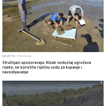
Pre 13 min
DRUŠTVO
|
Stručnjaci upozoravaju: Nizak vodostaj ugrožava
rijeke, ne koristite riječnu vodu za kupanje i
navodnjavanje
0