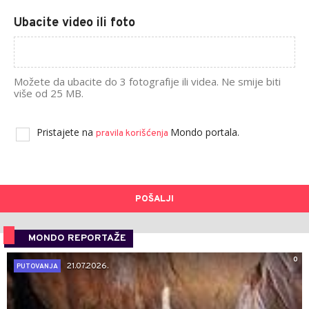
Ubacite video ili foto
Možete da ubacite do 3 fotografije ili videa. Ne smije biti
više od 25 MB.
Pristajete na
Mondo portala.
pravila korišćenja
POŠALJI
MONDO REPORTAŽE
0
21.07.2026.
PUTOVANJA