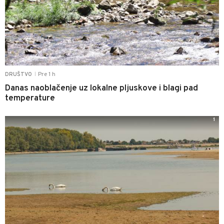
Pre 1 h
DRUŠTVO
|
Danas naoblačenje uz lokalne pljuskove i blagi pad
temperature
1