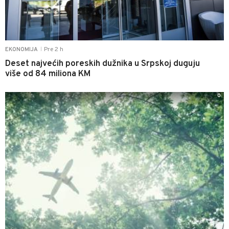
Pre 2 h
EKONOMIJA
|
Deset najvećih poreskih dužnika u Srpskoj duguju
više od 84 miliona KM
0