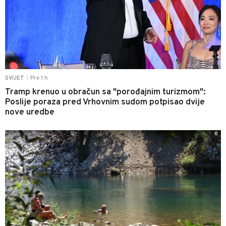
Pre 1 h
SVIJET
|
Tramp krenuo u obračun sa "porođajnim turizmom":
Poslije poraza pred Vrhovnim sudom potpisao dvije
nove uredbe
0