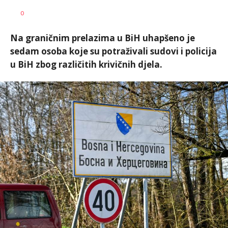
Nikolina
AUTOR
0
Damjanić
Na graničnim prelazima u BiH uhapšeno je
sedam osoba koje su potraživali sudovi i policija
u BiH zbog različitih krivičnih djela.