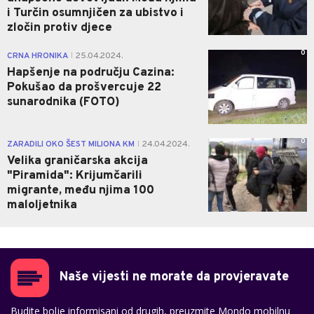
i Turčin osumnjičen za ubistvo i
zločin protiv djece
0
CRNA HRONIKA
25.04.2024.
|
Hapšenje na području Cazina:
Pokušao da prošvercuje 22
sunarodnika (FOTO)
0
ZARADILI OKO ŠEST MILIONA KM
24.04.2024.
|
Velika graničarska akcija
"Piramida": Krijumčarili
migrante, među njima 100
maloljetnika
Naše vijesti ne morate da provjeravate
Budite bolje informisani od drugih, preuzmite Mondo mobilnu