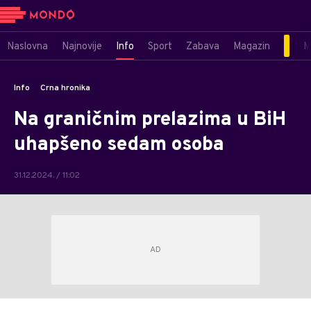
Naslovna
Najnovije
Info
Sport
Zabava
Magazin
M
Info
Crna hronika
Na graničnim prelazima u BiH
uhapšeno sedam osoba
31.12.2024. / 11:02