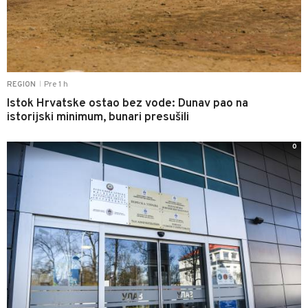
Pre 1 h
REGION
|
Istok Hrvatske ostao bez vode: Dunav pao na
istorijski minimum, bunari presušili
0