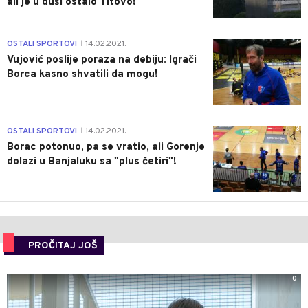
ali je u duši ostalo Titovo!
1
OSTALI SPORTOVI
14.02.2021.
|
Vujović poslije poraza na debiju: Igrači
Borca kasno shvatili da mogu!
3
OSTALI SPORTOVI
14.02.2021.
|
Borac potonuo, pa se vratio, ali Gorenje
dolazi u Banjaluku sa "plus četiri"!
PROČITAJ JOŠ
0