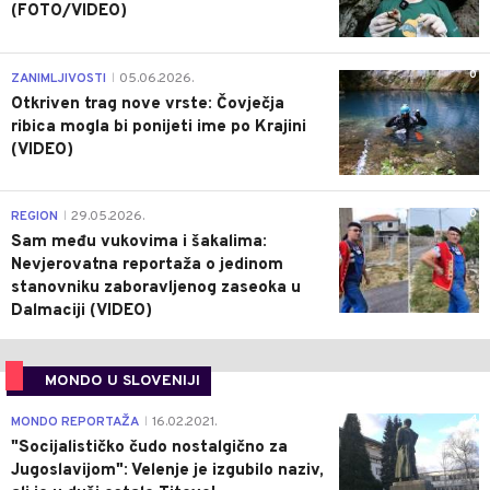
(FOTO/VIDEO)
0
ZANIMLJIVOSTI
05.06.2026.
|
Otkriven trag nove vrste: Čovječja
ribica mogla bi ponijeti ime po Krajini
(VIDEO)
0
REGION
29.05.2026.
|
Sam među vukovima i šakalima:
Nevjerovatna reportaža o jedinom
stanovniku zaboravljenog zaseoka u
Dalmaciji (VIDEO)
MONDO U SLOVENIJI
4
MONDO REPORTAŽA
16.02.2021.
|
"Socijalističko čudo nostalgično za
Jugoslavijom": Velenje je izgubilo naziv,