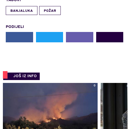
TAGOVI
BANJALUKA
POŽAR
PODIJELI
JOŠ IZ INFO
0