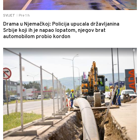
Pre 1 h
SVIJET
|
Drama u Njemačkoj: Policija upucala državljanina
Srbije koji ih je napao lopatom, njegov brat
automobilom probio kordon
0