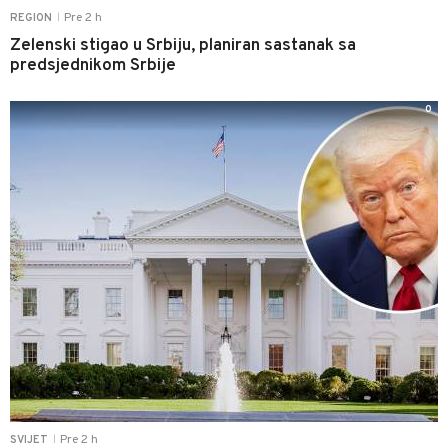
Pre 2 h
REGION
|
Zelenski stigao u Srbiju, planiran sastanak sa
predsjednikom Srbije
0
Pre 2 h
SVIJET
|