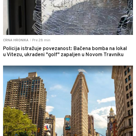
Pre 28 min
CRNA HRONIKA
|
Policija istražuje povezanost: Bačena bomba na lokal
u Vitezu, ukradeni "golf" zapaljen u Novom Travniku
0