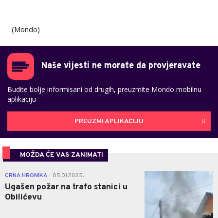
(Mondo)
Naše vijesti ne morate da provjeravate
Budite bolje informisani od drugih, preuzmite Mondo mobilnu
aplikaciju
PREUZMI APLIKACIJU
MOŽDA ĆE VAS ZANIMATI
0
CRNA HRONIKA
05.01.2025.
|
Ugašen požar na trafo stanici u
Obilićevu