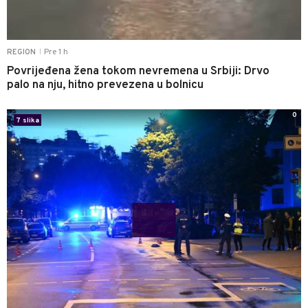
Pre 1 h
REGION
|
Povrijeđena žena tokom nevremena u Srbiji: Drvo
palo na nju, hitno prevezena u bolnicu
0
7 slika