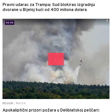
Pravni udarac za Trampa: Sud blokirao izgradnju
dvorane u Bijeloj kući od 400 miliona dolara
0
00:00
Pre 3 h
REGION
|
Apokaliptični prizori požara u Deliblatskoj peščari: