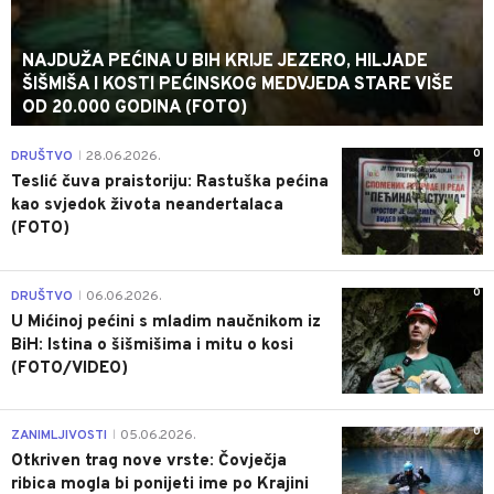
NAJDUŽA PEĆINA U BIH KRIJE JEZERO, HILJADE
ŠIŠMIŠA I KOSTI PEĆINSKOG MEDVJEDA STARE VIŠE
OD 20.000 GODINA (FOTO)
0
DRUŠTVO
28.06.2026.
|
Teslić čuva praistoriju: Rastuška pećina
kao svjedok života neandertalaca
(FOTO)
0
DRUŠTVO
06.06.2026.
|
U Mićinoj pećini s mladim naučnikom iz
BiH: Istina o šišmišima i mitu o kosi
(FOTO/VIDEO)
0
ZANIMLJIVOSTI
05.06.2026.
|
Otkriven trag nove vrste: Čovječja
ribica mogla bi ponijeti ime po Krajini