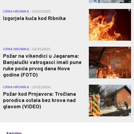
0
CRNA HRONIKA
03.01.2025.
|
Izgorjela kuća kod Ribnika
0
CRNA HRONIKA
02.01.2025.
|
Požar na vikendici u Jagarama:
Banjalučki vatrogasci imali pune
ruke posla prvog dana Nove
godine (FOTO)
0
CRNA HRONIKA
29.12.2024.
|
Požar kod Prnjavora: Tročlana
porodica ostala bez krova nad
glavom (VIDEO)