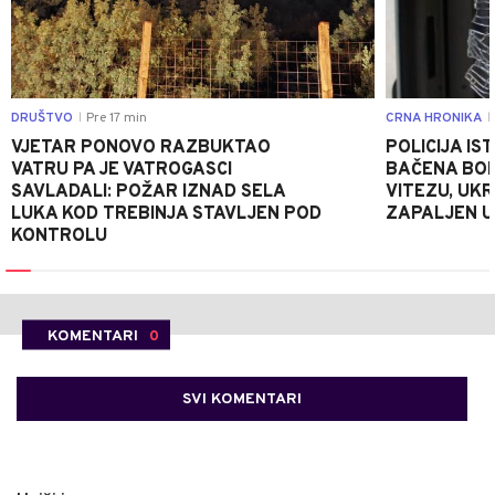
DRUŠTVO
Pre 17 min
CRNA HRONIKA
|
|
VJETAR PONOVO RAZBUKTAO
POLICIJA I
VATRU PA JE VATROGASCI
BAČENA BOM
SAVLADALI: POŽAR IZNAD SELA
VITEZU, UKR
LUKA KOD TREBINJA STAVLJEN POD
ZAPALJEN U
KONTROLU
KOMENTARI
0
SVI KOMENTARI