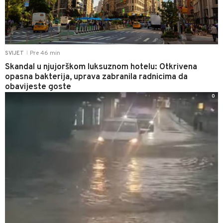
Pre 46 min
SVIJET
|
Skandal u njujorškom luksuznom hotelu: Otkrivena
opasna bakterija, uprava zabranila radnicima da
obavijeste goste
0