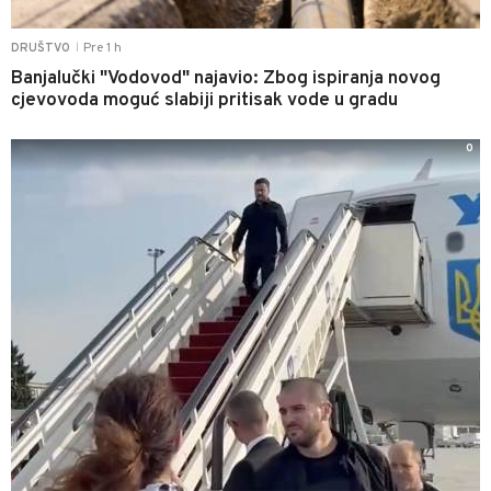
Pre 1 h
DRUŠTVO
|
Banjalučki "Vodovod" najavio: Zbog ispiranja novog
cjevovoda moguć slabiji pritisak vode u gradu
0