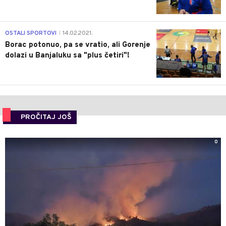
3
OSTALI SPORTOVI
14.02.2021.
|
Borac potonuo, pa se vratio, ali Gorenje
dolazi u Banjaluku sa "plus četiri"!
PROČITAJ JOŠ
0