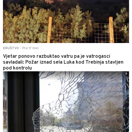
Pre 17 min
DRUŠTVO
|
Vjetar ponovo razbuktao vatru pa je vatrogasci
savladali: Požar iznad sela Luka kod Trebinja stavljen
pod kontrolu
0