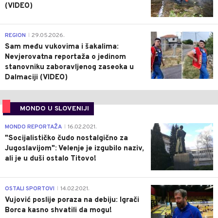
(VIDEO)
0
REGION
29.05.2026.
|
Sam među vukovima i šakalima:
Nevjerovatna reportaža o jedinom
stanovniku zaboravljenog zaseoka u
Dalmaciji (VIDEO)
MONDO U SLOVENIJI
4
MONDO REPORTAŽA
16.02.2021.
|
"Socijalističko čudo nostalgično za
Jugoslavijom": Velenje je izgubilo naziv,
ali je u duši ostalo Titovo!
1
OSTALI SPORTOVI
14.02.2021.
|
Vujović poslije poraza na debiju: Igrači
Borca kasno shvatili da mogu!