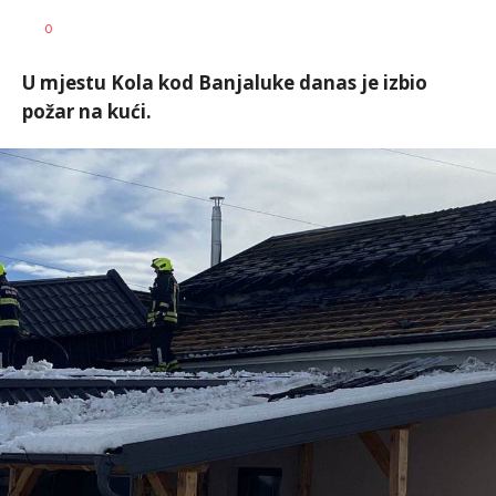
Dragana
AUTOR
0
Božić
U mjestu Kola kod Banjaluke danas je izbio
požar na kući.