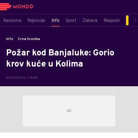
Naslovna
Najnovije
Info
Sport
Zabava
Magazin
M
Info
Crna hronika
Požar kod Banjaluke: Gorio
krov kuće u Kolima
05.01.2025. / 16:14