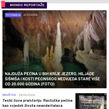
MONDO REPORTAŽE
0
21.07.2026.
PUTOVANJA
NAJDUŽA PEĆINA U BIH KRIJE JEZERO, HILJADE
ŠIŠMIŠA I KOSTI PEĆINSKOG MEDVJEDA STARE VIŠE
OD 20.000 GODINA (FOTO)
0
DRUŠTVO
28.06.2026.
|
Teslić čuva praistoriju: Rastuška pećina
kao svjedok života neandertalaca