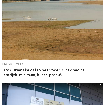
Pre 1 h
REGION
|
Istok Hrvatske ostao bez vode: Dunav pao na
istorijski minimum, bunari presušili
0