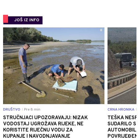
JOŠ IZ INFO
0
DRUŠTVO
Pre 8 min
CRNA HRONIKA
|
|
STRUČNJACI UPOZORAVAJU: NIZAK
TEŠKA NESR
VODOSTAJ UGROŽAVA RIJEKE, NE
SUDARILO S
KORISTITE RIJEČNU VODU ZA
AUTOMOBILA
KUPANJE I NAVODNJAVANJE
POVRIJEĐE