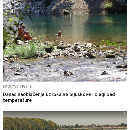
Pre 1 h
DRUŠTVO
|
Danas naoblačenje uz lokalne pljuskove i blagi pad
temperature
1