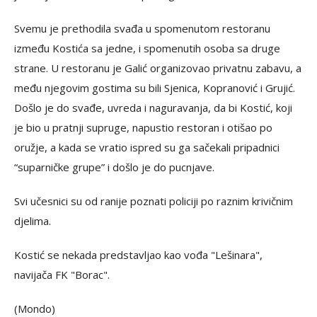
Svemu je prethodila svađa u spomenutom restoranu
između Kostića sa jedne, i spomenutih osoba sa druge
strane. U restoranu je Galić organizovao privatnu zabavu, a
među njegovim gostima su bili Sjenica, Kopranović i Grujić.
Došlo je do svađe, uvreda i naguravanja, da bi Kostić, koji
je bio u pratnji supruge, napustio restoran i otišao po
oružje, a kada se vratio ispred su ga sačekali pripadnici
“suparničke grupe” i došlo je do pucnjave.
Svi učesnici su od ranije poznati policiji po raznim krivičnim
djelima.
Kostić se nekada predstavljao kao vođa "Lešinara",
navijača FK "Borac".
(Mondo)