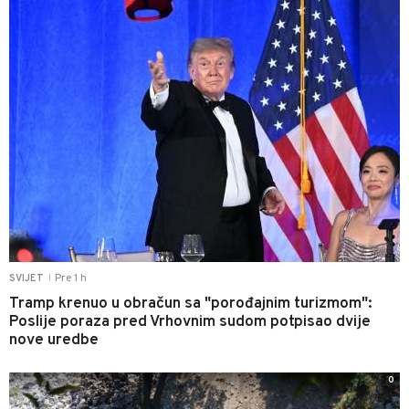
Pre 1 h
SVIJET
|
Tramp krenuo u obračun sa "porođajnim turizmom":
Poslije poraza pred Vrhovnim sudom potpisao dvije
nove uredbe
0