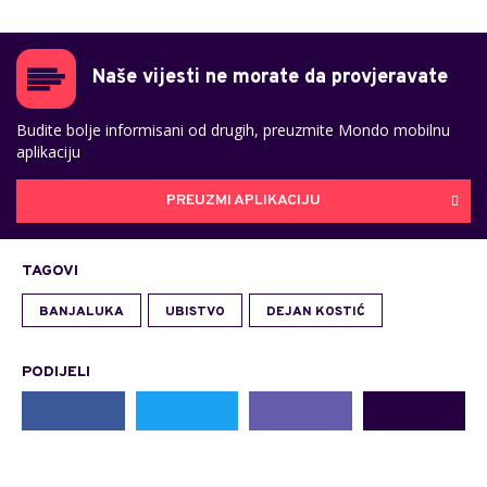
Naše vijesti ne morate da provjeravate
Budite bolje informisani od drugih, preuzmite Mondo mobilnu
aplikaciju
PREUZMI APLIKACIJU
TAGOVI
BANJALUKA
UBISTVO
DEJAN KOSTIĆ
PODIJELI