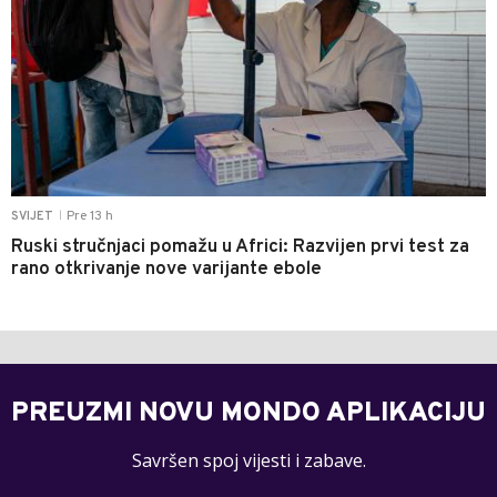
Pre 13 h
SVIJET
|
Ruski stručnjaci pomažu u Africi: Razvijen prvi test za
rano otkrivanje nove varijante ebole
PREUZMI NOVU MONDO APLIKACIJU
Savršen spoj vijesti i zabave.