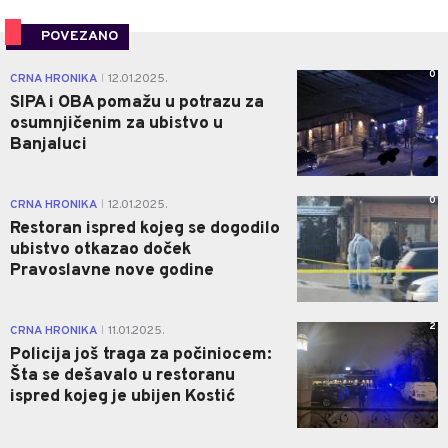
POVEZANO
0
CRNA HRONIKA
12.01.2025.
|
SIPA i OBA pomažu u potrazu za
osumnjičenim za ubistvo u
Banjaluci
0
CRNA HRONIKA
12.01.2025.
|
Restoran ispred kojeg se dogodilo
ubistvo otkazao doček
Pravoslavne nove godine
2
CRNA HRONIKA
11.01.2025.
|
Policija još traga za počiniocem:
Šta se dešavalo u restoranu
ispred kojeg je ubijen Kostić