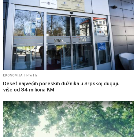
Pre 1 h
EKONOMIJA
|
Deset najvećih poreskih dužnika u Srpskoj duguju
više od 84 miliona KM
0