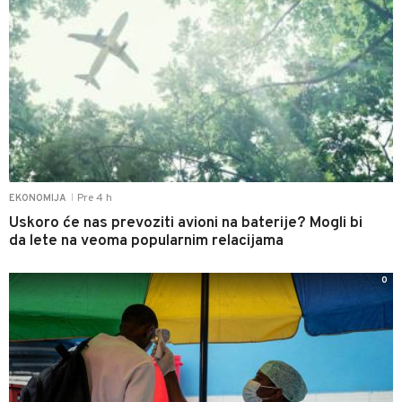
Pre 4 h
EKONOMIJA
|
Uskoro će nas prevoziti avioni na baterije? Mogli bi
da lete na veoma popularnim relacijama
0