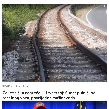
0
Pre 49 min
REGION
|
Željeznička nesreća u Hrvatskoj: Sudar putničkog i
teretnog voza, povrijeđen mašinovođa
0