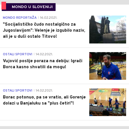
MONDO U SLOVENIJI
4
MONDO REPORTAŽA
16.02.2021.
|
"Socijalističko čudo nostalgično za
Jugoslavijom": Velenje je izgubilo naziv,
ali je u duši ostalo Titovo!
1
OSTALI SPORTOVI
14.02.2021.
|
Vujović poslije poraza na debiju: Igrači
Borca kasno shvatili da mogu!
3
OSTALI SPORTOVI
14.02.2021.
|
Borac potonuo, pa se vratio, ali Gorenje
dolazi u Banjaluku sa "plus četiri"!