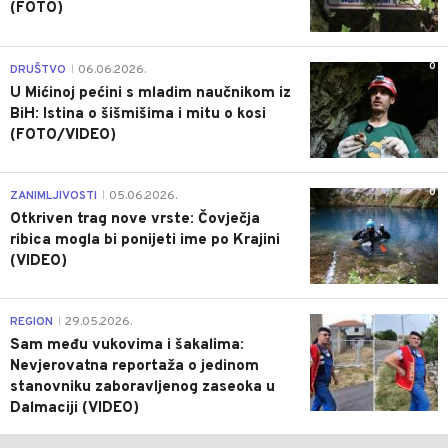
(FOTO)
0
DRUŠTVO
06.06.2026.
|
U Mićinoj pećini s mladim naučnikom iz
BiH: Istina o šišmišima i mitu o kosi
(FOTO/VIDEO)
0
ZANIMLJIVOSTI
05.06.2026.
|
Otkriven trag nove vrste: Čovječja
ribica mogla bi ponijeti ime po Krajini
(VIDEO)
0
REGION
29.05.2026.
|
Sam među vukovima i šakalima:
Nevjerovatna reportaža o jedinom
stanovniku zaboravljenog zaseoka u
Dalmaciji (VIDEO)