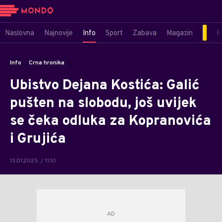
Naslovna
Najnovije
Info
Sport
Zabava
Magazin
M
Info
Crna hronika
Ubistvo Dejana Kostića: Galić
pušten na slobodu, još uvijek
se čeka odluka za Kopranovića
i Grujića
13.01.2025. / 11:10