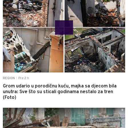
Pre 2 h
REGION
|
Grom udario u porodičnu kuću, majka sa djecom bila
unutra: Sve što su sticali godinama nestalo za tren
(Foto)
0