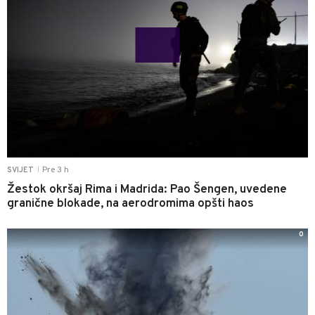
Pre 3 h
SVIJET
|
Žestok okršaj Rima i Madrida: Pao Šengen, uvedene
granične blokade, na aerodromima opšti haos
0