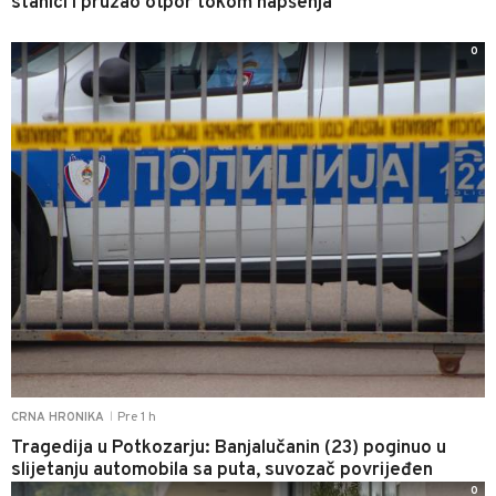
stanici i pružao otpor tokom hapšenja
0
Pre 1 h
CRNA HRONIKA
|
Tragedija u Potkozarju: Banjalučanin (23) poginuo u
slijetanju automobila sa puta, suvozač povrijeđen
0