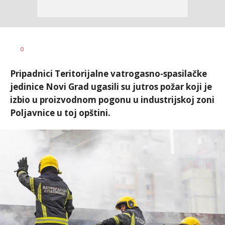
Dušan
AUTOR
0
Volaš
Pripadnici Teritorijalne vatrogasno-spasilačke
jedinice Novi Grad ugasili su jutros požar koji je
izbio u proizvodnom pogonu u industrijskoj zoni
Poljavnice u toj opštini.