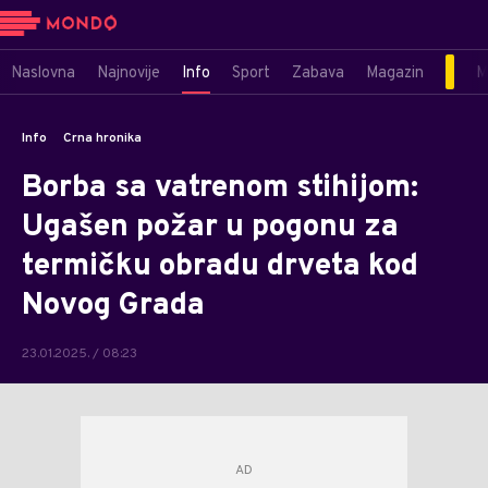
Naslovna
Najnovije
Info
Sport
Zabava
Magazin
M
Info
Crna hronika
Borba sa vatrenom stihijom:
Ugašen požar u pogonu za
termičku obradu drveta kod
Novog Grada
23.01.2025. / 08:23