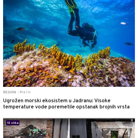
Pre 1 h
REGION
|
Ugrožen morski ekosistem u Jadranu: Visoke
temperature vode poremetile opstanak brojnih vrsta
0
13 slika