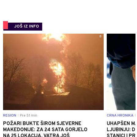
JOŠ IZ INFO
0
REGION
Pre 51 min
CRNA HRONIKA
|
|
POŽARI BUKTE ŠIROM SJEVERNE
UHAPŠEN MA
MAKEDONIJE: ZA 24 SATA GORJELO
LJUBINJU: D
NA 25 LOKACIJA, VATRA JOŠ
STANICI I 