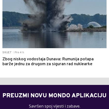
Pre 4 h
SVIJET
|
Zbog niskog vodostaja Dunava: Rumunija potapa
barže jednu za drugom za siguran rad nuklearke
PREUZMI NOVU MONDO APLIKACIJU
Savršen spoj vijesti i zabave.