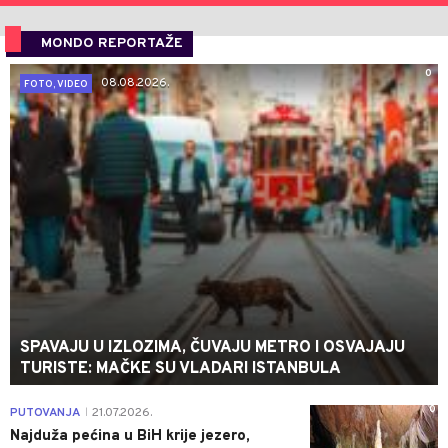
MONDO REPORTAŽE
0
08.08.2026.
FOTO, VIDEO
SPAVAJU U IZLOZIMA, ČUVAJU METRO I OSVAJAJU
TURISTE: MAČKE SU VLADARI ISTANBULA
0
PUTOVANJA
21.07.2026.
|
Najduža pećina u BiH krije jezero,