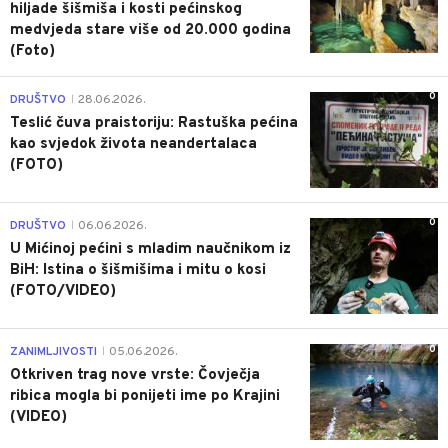
hiljade šišmiša i kosti pećinskog
medvjeda stare više od 20.000 godina
(Foto)
0
DRUŠTVO
28.06.2026.
|
Teslić čuva praistoriju: Rastuška pećina
kao svjedok života neandertalaca
(FOTO)
0
DRUŠTVO
06.06.2026.
|
U Mićinoj pećini s mladim naučnikom iz
BiH: Istina o šišmišima i mitu o kosi
(FOTO/VIDEO)
0
ZANIMLJIVOSTI
05.06.2026.
|
Otkriven trag nove vrste: Čovječja
ribica mogla bi ponijeti ime po Krajini
(VIDEO)