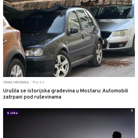
Pre 3 h
CRNA HRONIKA
|
Urušila se istorijska građevina u Mostaru: Automobili
zatrpani pod ruševinama
0
6 slika