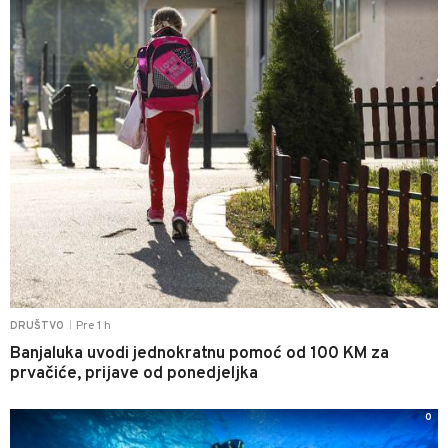
Pre 1 h
DRUŠTVO
|
Banjaluka uvodi jednokratnu pomoć od 100 KM za
prvačiće, prijave od ponedjeljka
0