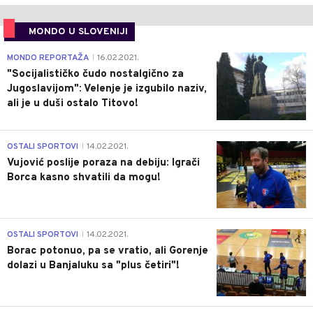
MONDO U SLOVENIJI
4
MONDO REPORTAŽA
16.02.2021.
|
"Socijalističko čudo nostalgično za
Jugoslavijom": Velenje je izgubilo naziv,
ali je u duši ostalo Titovo!
1
OSTALI SPORTOVI
14.02.2021.
|
Vujović poslije poraza na debiju: Igrači
Borca kasno shvatili da mogu!
3
OSTALI SPORTOVI
14.02.2021.
|
Borac potonuo, pa se vratio, ali Gorenje
dolazi u Banjaluku sa "plus četiri"!