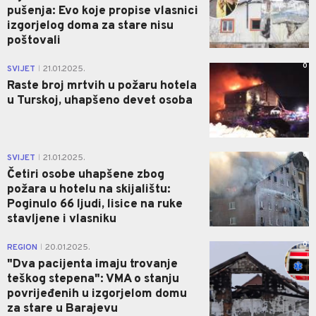
pušenja: Evo koje propise vlasnici
izgorjelog doma za stare nisu
poštovali
0
SVIJET
21.01.2025.
|
Raste broj mrtvih u požaru hotela
u Turskoj, uhapšeno devet osoba
0
SVIJET
21.01.2025.
|
Četiri osobe uhapšene zbog
požara u hotelu na skijalištu:
Poginulo 66 ljudi, lisice na ruke
stavljene i vlasniku
0
REGION
20.01.2025.
|
"Dva pacijenta imaju trovanje
teškog stepena": VMA o stanju
povrijeđenih u izgorjelom domu
za stare u Barajevu