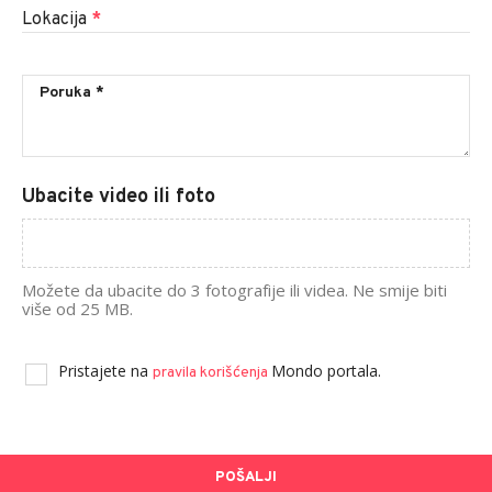
Lokacija
*
Ubacite video ili foto
Možete da ubacite do 3 fotografije ili videa. Ne smije biti
više od 25 MB.
Pristajete na
Mondo portala.
pravila korišćenja
POŠALJI