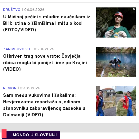
0
DRUŠTVO
06.06.2026.
|
U Mićinoj pećini s mladim naučnikom iz
BiH: Istina o šišmišima i mitu o kosi
(FOTO/VIDEO)
0
ZANIMLJIVOSTI
05.06.2026.
|
Otkriven trag nove vrste: Čovječja
ribica mogla bi ponijeti ime po Krajini
(VIDEO)
0
REGION
29.05.2026.
|
Sam među vukovima i šakalima:
Nevjerovatna reportaža o jedinom
stanovniku zaboravljenog zaseoka u
Dalmaciji (VIDEO)
MONDO U SLOVENIJI