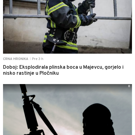
Pre 3 h
CRNA HRONIKA
|
Doboj: Eksplodirala plinska boca u Majevcu, gorjelo i
nisko rastinje u Pločniku
0