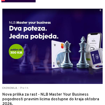
0
Pre 1 h
EKONOMIJA
|
Nova prilika za rast - NLB Master Your Business
pogodnosti pravnim licima dostupne do kraja oktobra
2026.