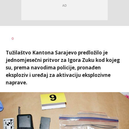
Dušan
AUTOR
0
Volaš
Tužilaštvo Kantona Sarajevo predložilo je
jednomjesečni pritvor za Igora Zuku kod kojeg
su, prema navodima policije, pronađen
eksploziv i uređaj za aktivaciju eksplozivne
naprave.