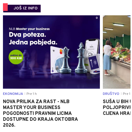
JOŠ IZ INFO
0
EKONOMIJA
Pre 1 h
DRUŠTVO
Pre 1 
|
|
NOVA PRILIKA ZA RAST - NLB
SUŠA U BIH 
MASTER YOUR BUSINESS
POLJOPRIVR
POGODNOSTI PRAVNIM LICIMA
CIJENA HRA
DOSTUPNE DO KRAJA OKTOBRA
2026.