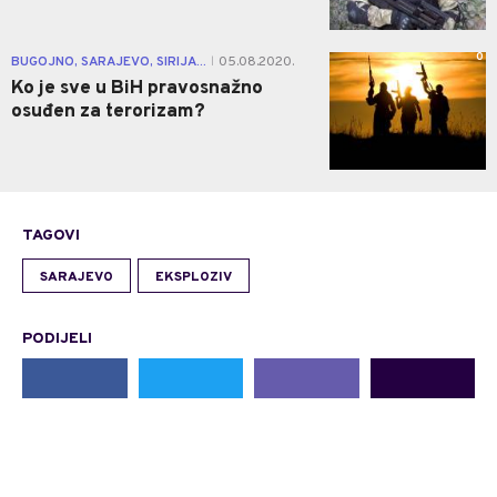
0
BUGOJNO, SARAJEVO, SIRIJA...
05.08.2020.
|
Ko je sve u BiH pravosnažno
osuđen za terorizam?
TAGOVI
SARAJEVO
EKSPLOZIV
PODIJELI