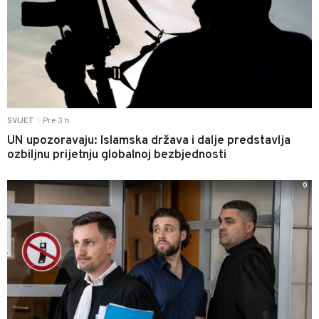
Pre 3 h
SVIJET
|
UN upozoravaju: Islamska država i dalje predstavlja
ozbiljnu prijetnju globalnoj bezbjednosti
0