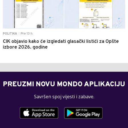
Pre 13 h
POLITIKA
|
CIK objavio kako će izgledati glasački listići za Opšte
izbore 2026. godine
PREUZMI NOVU MONDO APLIKACIJU
Savršen spoj vijesti i zabave.