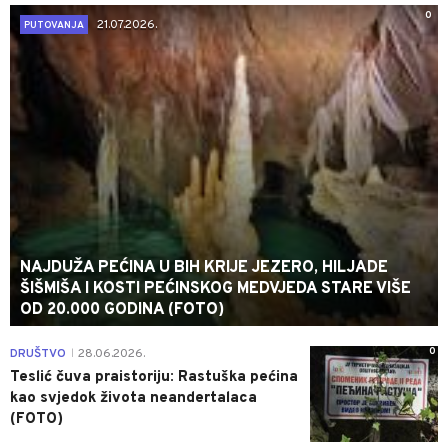
0
21.07.2026.
PUTOVANJA
NAJDUŽA PEĆINA U BIH KRIJE JEZERO, HILJADE
ŠIŠMIŠA I KOSTI PEĆINSKOG MEDVJEDA STARE VIŠE
OD 20.000 GODINA (FOTO)
0
DRUŠTVO
28.06.2026.
|
Teslić čuva praistoriju: Rastuška pećina
kao svjedok života neandertalaca
(FOTO)