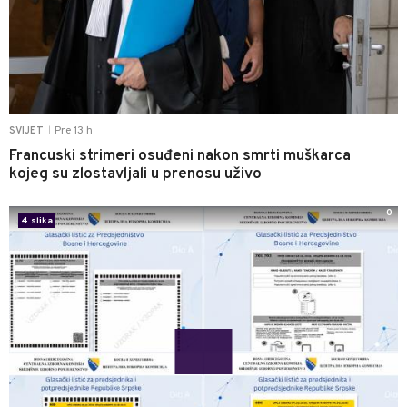
Pre 13 h
SVIJET
|
Francuski strimeri osuđeni nakon smrti muškarca
kojeg su zlostavljali u prenosu uživo
0
4 slika