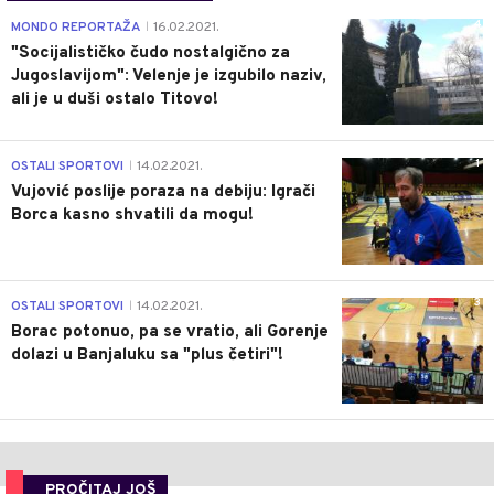
4
MONDO REPORTAŽA
16.02.2021.
|
"Socijalističko čudo nostalgično za
Jugoslavijom": Velenje je izgubilo naziv,
ali je u duši ostalo Titovo!
1
OSTALI SPORTOVI
14.02.2021.
|
Vujović poslije poraza na debiju: Igrači
Borca kasno shvatili da mogu!
3
OSTALI SPORTOVI
14.02.2021.
|
Borac potonuo, pa se vratio, ali Gorenje
dolazi u Banjaluku sa "plus četiri"!
PROČITAJ JOŠ