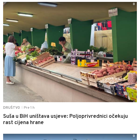
0
Pre 1 h
DRUŠTVO
|
Suša u BiH uništava usjeve: Poljoprivrednici očekuju
rast cijena hrane
0