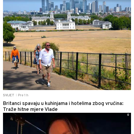
Pre 1 h
SVIJET
|
Britanci spavaju u kuhinjama i hotelima zbog vrućina:
Traže hitne mjere Vlade
0