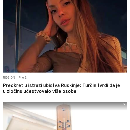
Pre 2 h
REGION
|
Preokret u istrazi ubistva Ruskinje: Turčin tvrdi da je
u zločinu učestvovalo više osoba
0