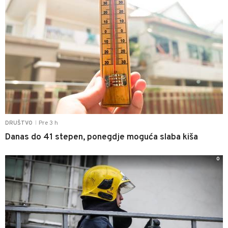
Pre 3 h
DRUŠTVO
|
Danas do 41 stepen, ponegdje moguća slaba kiša
0