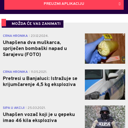
PREUZMI APLIKACIJU
MOŽDA ĆE VAS ZANIMATI
0
CRNA HRONIKA
23.12.2024.
|
Uhapšena dva muškarca,
spriječen bombaški napad u
Sarajevu (FOTO)
0
CRNA HRONIKA
11.05.2021.
|
Pretresi u Banjaluci: Istražuje se
krijumčarenje 4,5 kg eksploziva
0
SIPA U AKCIJI
25.03.2021.
|
Uhapšen vozač koji je u gepeku
imao 46 kila eksploziva