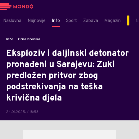
Naslovna
Najnovije
Info
Sport
Zabava
Magazin
M
Info
Crna hronika
Eksploziv i daljinski detonator
pronađeni u Sarajevu: Zuki
predložen pritvor zbog
podstrekivanja na teška
krivična djela
24.01.2025. / 18:53