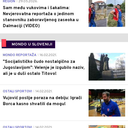
0
REGION
29.05.2026.
|
Sam među vukovima i šakalima:
Nevjerovatna reportaža o jedinom
stanovniku zaboravljenog zaseoka u
Dalmaciji (VIDEO)
MONDO U SLOVENIJI
4
MONDO REPORTAŽA
16.02.2021.
|
"Socijalističko čudo nostalgično za
Jugoslavijom": Velenje je izgubilo naziv,
ali je u duši ostalo Titovo!
1
OSTALI SPORTOVI
14.02.2021.
|
Vujović poslije poraza na debiju: Igrači
Borca kasno shvatili da mogu!
3
OSTALI SPORTOVI
14.02.2021.
|