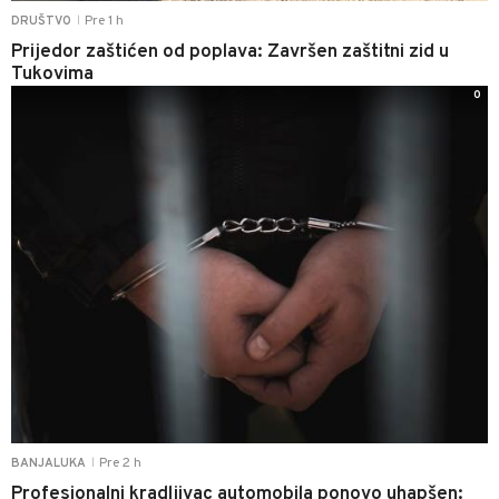
Pre 1 h
DRUŠTVO
|
Prijedor zaštićen od poplava: Završen zaštitni zid u
Tukovima
0
Pre 2 h
BANJALUKA
|
Profesionalni kradljivac automobila ponovo uhapšen: