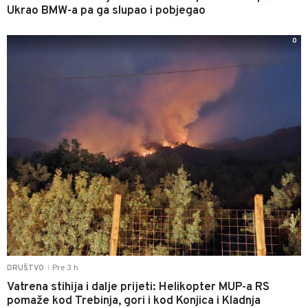
Ukrao BMW-a pa ga slupao i pobjegao
0
Pre 3 h
DRUŠTVO
|
Vatrena stihija i dalje prijeti: Helikopter MUP-a RS
pomaže kod Trebinja, gori i kod Konjica i Kladnja