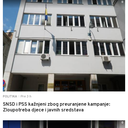
0
Pre 3 h
POLITIKA
|
SNSD i PSS kažnjeni zbog preuranjene kampanje:
Zloupotreba djece i javnih sredstava
0