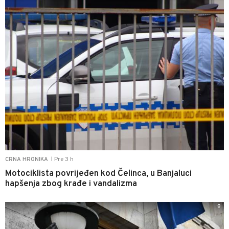
Pre 3 h
CRNA HRONIKA
|
Motociklista povrijeđen kod Čelinca, u Banjaluci
hapšenja zbog krađe i vandalizma
0