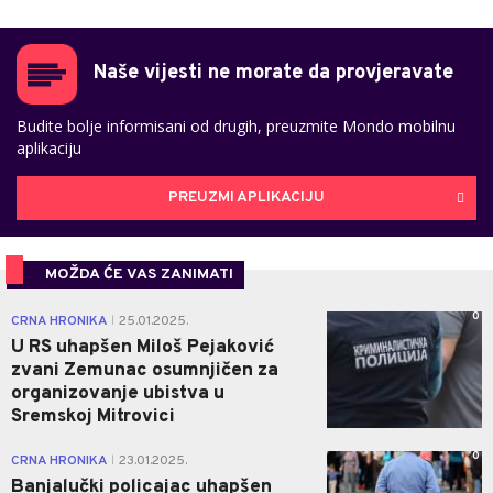
Naše vijesti ne morate da provjeravate
Budite bolje informisani od drugih, preuzmite Mondo mobilnu
aplikaciju
PREUZMI APLIKACIJU
MOŽDA ĆE VAS ZANIMATI
0
CRNA HRONIKA
25.01.2025.
|
U RS uhapšen Miloš Pejaković
zvani Zemunac osumnjičen za
organizovanje ubistva u
Sremskoj Mitrovici
0
CRNA HRONIKA
23.01.2025.
|
Banjalučki policajac uhapšen