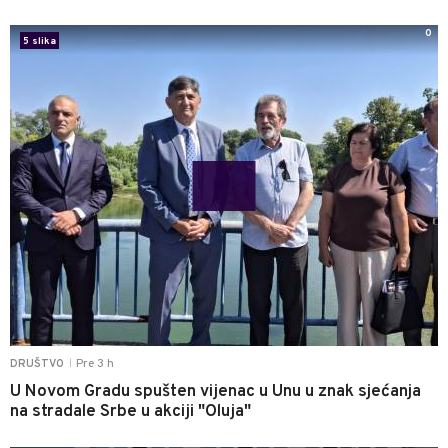
0
5 slika
Pre 3 h
DRUŠTVO
|
U Novom Gradu spušten vijenac u Unu u znak sjećanja
na stradale Srbe u akciji "Oluja"