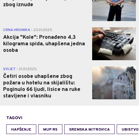
zbog iznude
0
CRNA HRONIKA
23.01.2025.
|
Akcija "Kole": Pronađeno 4,3
kilograma spida, uhapšena jedna
osoba
0
SVIJET
21.01.2025.
|
Četiri osobe uhapšene zbog
požara u hotelu na skijalištu:
Poginulo 66 ljudi, lisice na ruke
stavljene i vlasniku
TAGOVI
HAPŠENJE
MUP RS
SREMSKA MITROVICA
UBISTVO