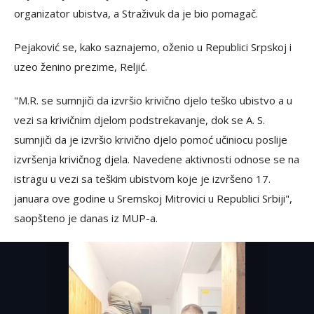
organizator ubistva, a Straživuk da je bio pomagač.
Pejaković se, kako saznajemo, oženio u Republici Srpskoj i
uzeo ženino prezime, Reljić.
"M.R. se sumnjiči da izvršio krivično djelo teško ubistvo a u
vezi sa krivičnim djelom podstrekavanje, dok se A. S.
sumnjiči da je izvršio krivično djelo pomoć učiniocu poslije
izvršenja krivičnog djela. Navedene aktivnosti odnose se na
istragu u vezi sa teškim ubistvom koje je izvršeno 17.
januara ove godine u Sremskoj Mitrovici u Republici Srbiji",
saopšteno je danas iz MUP-a.