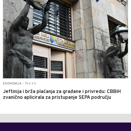
Pre 3 h
EKONOMIJA
|
Jeftinija i brža plaćanja za građane i privredu: CBBiH
zvanično aplicirala za pristupanje SEPA području