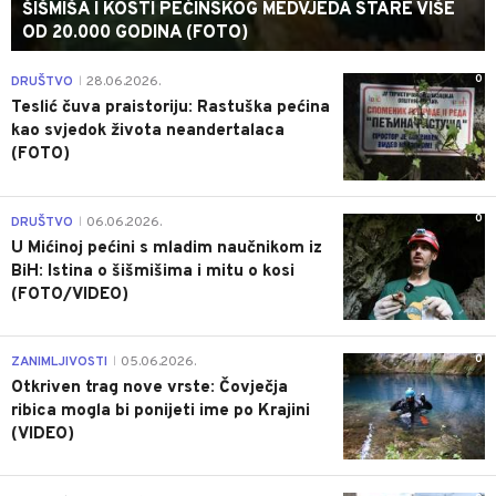
ŠIŠMIŠA I KOSTI PEĆINSKOG MEDVJEDA STARE VIŠE
OD 20.000 GODINA (FOTO)
0
DRUŠTVO
28.06.2026.
|
Teslić čuva praistoriju: Rastuška pećina
kao svjedok života neandertalaca
(FOTO)
0
DRUŠTVO
06.06.2026.
|
U Mićinoj pećini s mladim naučnikom iz
BiH: Istina o šišmišima i mitu o kosi
(FOTO/VIDEO)
0
ZANIMLJIVOSTI
05.06.2026.
|
Otkriven trag nove vrste: Čovječja
ribica mogla bi ponijeti ime po Krajini
(VIDEO)