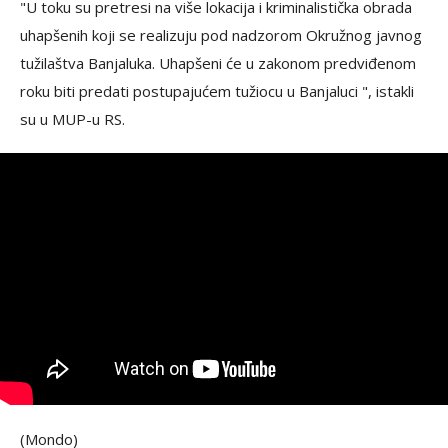
"U toku su pretresi na više lokacija i kriminalistička obrada
uhapšenih koji se realizuju pod nadzorom Okružnog javnog
tužilaštva Banjaluka. Uhapšeni će u zakonom predviđenom
roku biti predati postupajućem tužiocu u Banjaluci ", istakli
su u MUP-u RS.
(Mondo)