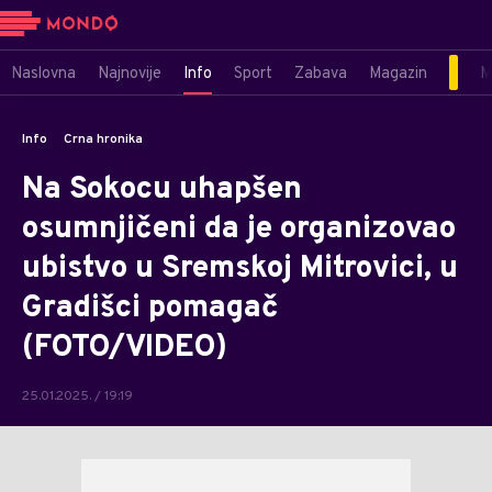
Naslovna
Najnovije
Info
Sport
Zabava
Magazin
M
Info
Crna hronika
Na Sokocu uhapšen
osumnjičeni da je organizovao
ubistvo u Sremskoj Mitrovici, u
Gradišci pomagač
(FOTO/VIDEO)
25.01.2025. / 19:19