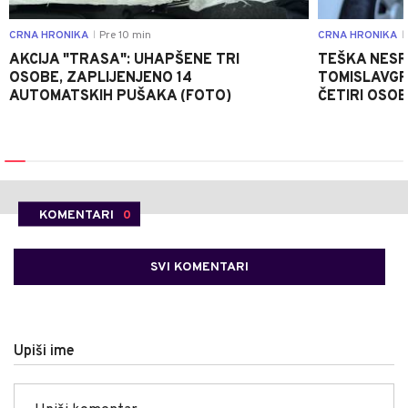
CRNA HRONIKA
Pre 10 min
CRNA HRONIKA
|
|
AKCIJA "TRASA": UHAPŠENE TRI
TEŠKA NESR
OSOBE, ZAPLIJENJENO 14
TOMISLAVGR
AUTOMATSKIH PUŠAKA (FOTO)
ČETIRI OSOB
KOMENTARI
0
SVI KOMENTARI
Upiši ime