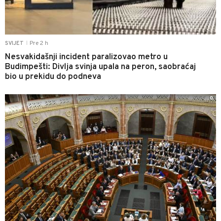
Pre 2 h
SVIJET
|
Nesvakidašnji incident paralizovao metro u
Budimpešti: Divlja svinja upala na peron, saobraćaj
bio u prekidu do podneva
0