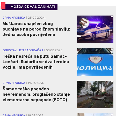
MOŽDA ĆE VAS ZANIMATI
0
CRNA HRONIKA
25.09.2024.
|
Muškarac uhapšen zbog
pucnjave na porodičnom slavlju:
Jedna osoba povrijeđena
0
OBUSTAVLJEN SAOBRAĆAJ
03.08.2023.
|
Teška nesreća na putu Šamac-
Lončari: Sudarila se dva teretna
vozila, ima povrijeđenih
0
CRNA HRONIKA
19.07.2023.
|
Šamac teško pogođen
nevremenom, proglašeno stanje
elementarne nepogode (FOTO)
0
CRNA HRONIKA
19.02.2023.
|