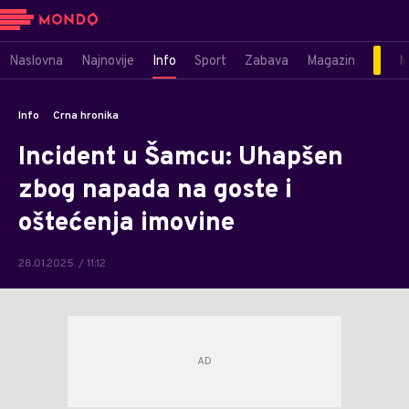
Naslovna
Najnovije
Info
Sport
Zabava
Magazin
M
Info
Crna hronika
Incident u Šamcu: Uhapšen
zbog napada na goste i
oštećenja imovine
28.01.2025. / 11:12