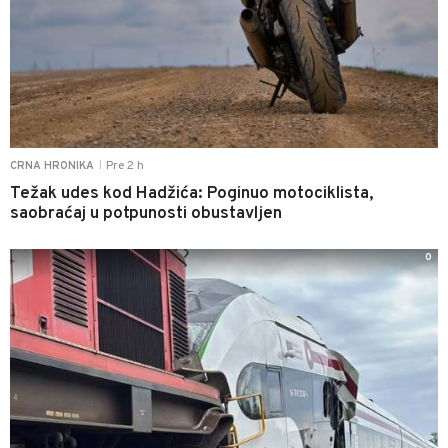
Pre 2 h
CRNA HRONIKA
|
Težak udes kod Hadžića: Poginuo motociklista,
saobraćaj u potpunosti obustavljen
0