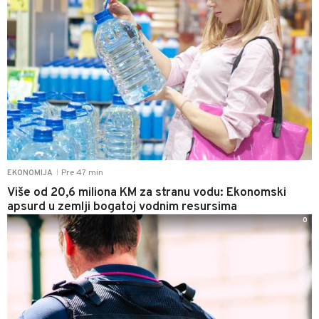
Pre 47 min
EKONOMIJA
|
Više od 20,6 miliona KM za stranu vodu: Ekonomski
apsurd u zemlji bogatoj vodnim resursima
0