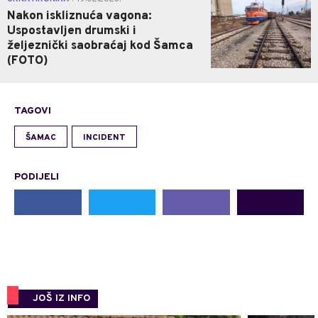
Nakon iskliznuća vagona:
Uspostavljen drumski i
željeznički saobraćaj kod Šamca
(FOTO)
TAGOVI
ŠAMAC
INCIDENT
PODIJELI
JOŠ IZ INFO