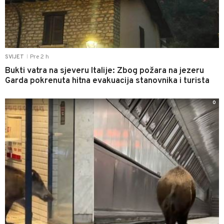
Pre 2 h
SVIJET
|
Bukti vatra na sjeveru Italije: Zbog požara na jezeru
Garda pokrenuta hitna evakuacija stanovnika i turista
0