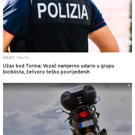
Pre 1 h
SVIJET
|
Užas kod Torina: Vozač namjerno udario u grupu
biciklista, četvoro teško povrijeđenih
0