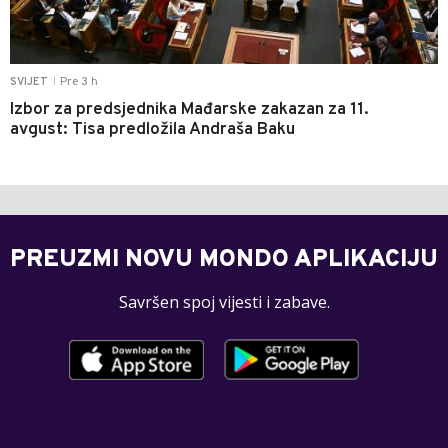
Pre 3 h
SVIJET
|
Izbor za predsjednika Mađarske zakazan za 11.
avgust: Tisa predložila Andraša Baku
PREUZMI NOVU MONDO APLIKACIJU
Savršen spoj vijesti i zabave.