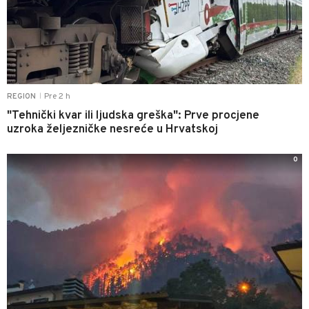
Pre 2 h
REGION
|
"Tehnički kvar ili ljudska greška": Prve procjene
uzroka željezničke nesreće u Hrvatskoj
0