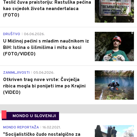
Teslić čuva praistoriju: Rastuška pećina
kao svjedok života neandertalaca
(FOTO)
0
DRUŠTVO
06.06.2026.
|
U Mićinoj pećini s mladim naučnikom iz
BiH: Istina o šišmišima i mitu o kosi
(FOTO/VIDEO)
0
ZANIMLJIVOSTI
05.06.2026.
|
Otkriven trag nove vrste: Čovječja
ribica mogla bi ponijeti ime po Krajini
(VIDEO)
MONDO U SLOVENIJI
4
MONDO REPORTAŽA
16.02.2021.
|
"Socijalističko čudo nostalgično za