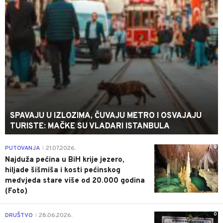
SPAVAJU U IZLOZIMA, ČUVAJU METRO I OSVAJAJU
TURISTE: MAČKE SU VLADARI ISTANBULA
0
PUTOVANJA
21.07.2026.
|
Najduža pećina u BiH krije jezero,
hiljade šišmiša i kosti pećinskog
medvjeda stare više od 20.000 godina
(Foto)
0
DRUŠTVO
28.06.2026.
|