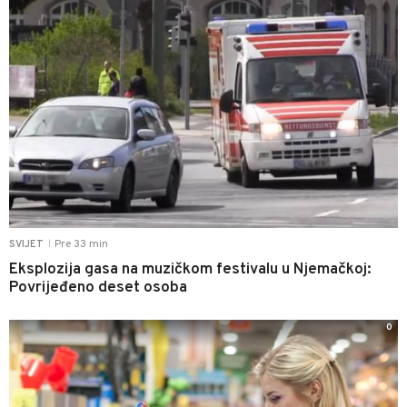
Pre 33 min
SVIJET
|
Eksplozija gasa na muzičkom festivalu u Njemačkoj:
Povrijeđeno deset osoba
0