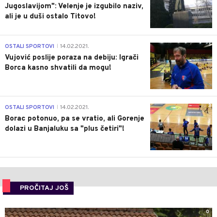
Jugoslavijom": Velenje je izgubilo naziv,
ali je u duši ostalo Titovo!
1
OSTALI SPORTOVI
14.02.2021.
|
Vujović poslije poraza na debiju: Igrači
Borca kasno shvatili da mogu!
3
OSTALI SPORTOVI
14.02.2021.
|
Borac potonuo, pa se vratio, ali Gorenje
dolazi u Banjaluku sa "plus četiri"!
PROČITAJ JOŠ
0