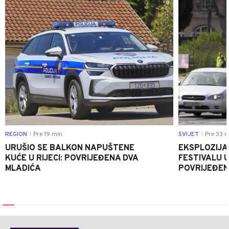
0
REGION
Pre 19 min
SVIJET
Pre 33 m
|
|
URUŠIO SE BALKON NAPUŠTENE
EKSPLOZIJA
KUĆE U RIJECI: POVRIJEĐENA DVA
FESTIVALU 
MLADIĆA
POVRIJEĐEN