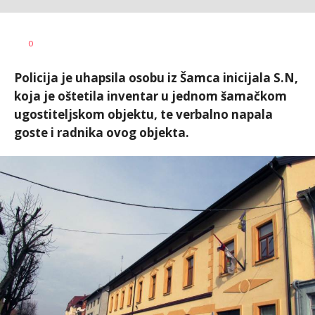
Dušan
AUTOR
0
Volaš
Policija je uhapsila osobu iz Šamca inicijala S.N,
koja je oštetila inventar u jednom šamačkom
ugostiteljskom objektu, te verbalno napala
goste i radnika ovog objekta.