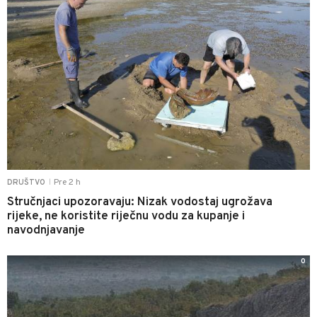
Pre 2 h
DRUŠTVO
|
Stručnjaci upozoravaju: Nizak vodostaj ugrožava
rijeke, ne koristite riječnu vodu za kupanje i
navodnjavanje
0