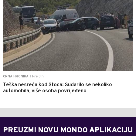
Pre 3 h
CRNA HRONIKA
|
Teška nesreća kod Stoca: Sudarilo se nekoliko
automobila, više osoba povrijeđeno
PREUZMI NOVU MONDO APLIKACIJU