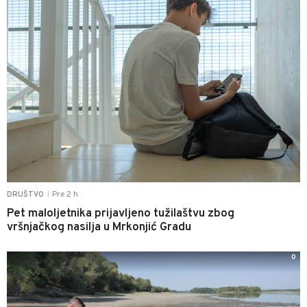
Pre 2 h
DRUŠTVO
|
Pet maloljetnika prijavljeno tužilaštvu zbog
vršnjačkog nasilja u Mrkonjić Gradu
0