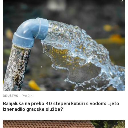
0
Pre 2 h
DRUŠTVO
|
Banjaluka na preko 40 stepeni kuburi s vodom: Ljeto
iznenadilo gradske službe?
0