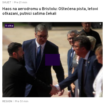
Pre 21 min
SVIJET
|
Haos na aerodromu u Bristolu: Oštećena pista, letovi
otkazani, putnici satima čekali
0
5 slika
Pre 51 min
REGION
|