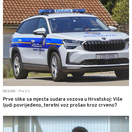
Pre 2 h
REGION
|
Prve slike sa mjesta sudara vozova u Hrvatskoj: Više
ljudi povrijeđeno, teretni voz prošao kroz crveno?
0