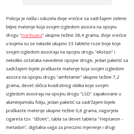
Policija je našla i oduzela dvije vrećice sa sadržajem zelene
biljne materije koja svojim izgledom asocira na opojnu
drogu "
marihuana
" ukupne težine 38,4 grama, dvije vrećice
u kojima su se nalazile ukupno 33 tablete roze boje koje
svojim izgledom asociraju na opojnu drogu "ekstazi" i
nekoliko ostataka navedene opojne droge, jedan paketić sa
sadržajem bijele praškaste materije koja svojim izgledom
asocira na opojnu drogu "amfetamin" ukupne težine 7,2
grama, devet sličica kvadratnog oblika koje svojim
izgledom asociraju na opojnu drogu "LSD" zapakovane u
aluminijumsku foliju, jedan paketić sa sadržajem bijele
praškaste materije ukupne težine 0,6 grama, nagorjela
cigareta tzv. "džoint", tabla sa devet tableta "Heptanon -
metadon", digitalna vaga za precizno mjerenje i drugi