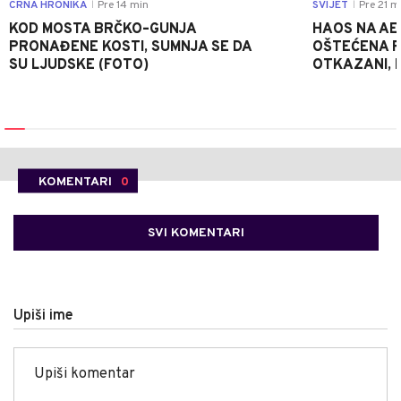
CRNA HRONIKA
Pre 14 min
SVIJET
Pre 21 m
|
|
KOD MOSTA BRČKO–GUNJA
HAOS NA AE
PRONAĐENE KOSTI, SUMNJA SE DA
OŠTEĆENA PI
SU LJUDSKE (FOTO)
OTKAZANI, P
KOMENTARI
0
SVI KOMENTARI
Upiši ime