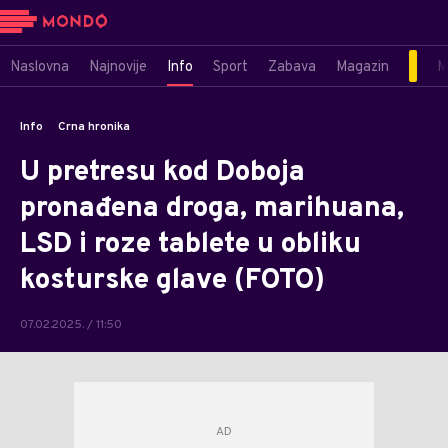
Naslovna
Najnovije
Info
Sport
Zabava
Magazin
M
Info
Crna hronika
U pretresu kod Doboja
pronađena droga, marihuana,
LSD i roze tablete u obliku
kosturske glave (FOTO)
07.02.2025. / 11:50