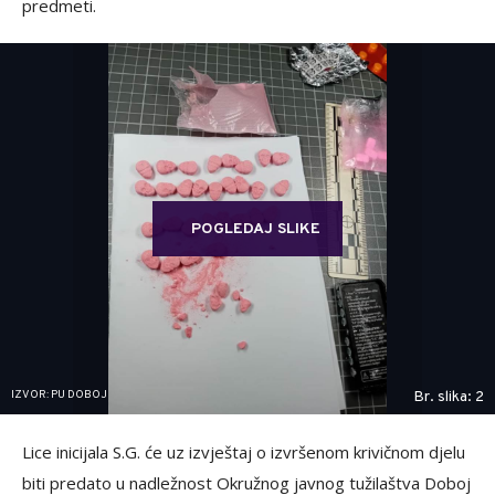
predmeti.
POGLEDAJ SLIKE
IZVOR: PU DOBOJ
Br. slika: 2
Lice inicijala S.G. će uz izvještaj o izvršenom krivičnom djelu
biti predato u nadležnost Okružnog javnog tužilaštva Doboj