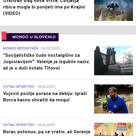
Otkriven trag nove vrste: Čovječja
ribica mogla bi ponijeti ime po Krajini
(VIDEO)
MONDO U SLOVENIJI
4
MONDO REPORTAŽA
16.02.2021.
|
"Socijalističko čudo nostalgično za
Jugoslavijom": Velenje je izgubilo naziv,
ali je u duši ostalo Titovo!
1
OSTALI SPORTOVI
14.02.2021.
|
Vujović poslije poraza na debiju: Igrači
Borca kasno shvatili da mogu!
3
OSTALI SPORTOVI
14.02.2021.
|
Borac potonuo, pa se vratio, ali Gorenje