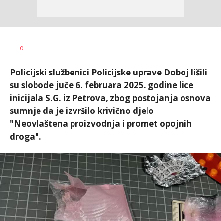
Željko
AUTOR
0
Svitlica
Policijski službenici Policijske uprave Doboj lišili
su slobode juče 6. februara 2025. godine lice
inicijala S.G. iz Petrova, zbog postojanja osnova
sumnje da je izvršilo krivično djelo
"Neovlaštena proizvodnja i promet opojnih
droga".