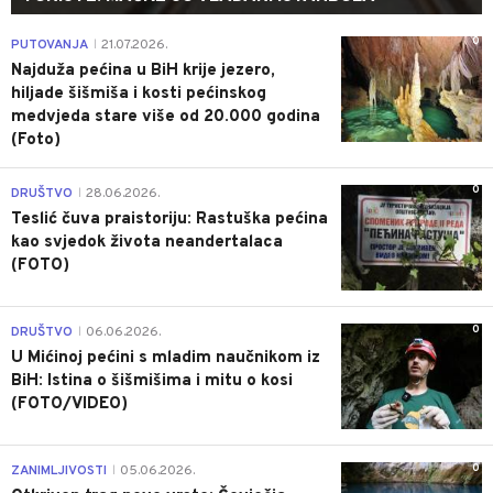
0
PUTOVANJA
21.07.2026.
|
Najduža pećina u BiH krije jezero,
hiljade šišmiša i kosti pećinskog
medvjeda stare više od 20.000 godina
(Foto)
0
DRUŠTVO
28.06.2026.
|
Teslić čuva praistoriju: Rastuška pećina
kao svjedok života neandertalaca
(FOTO)
0
DRUŠTVO
06.06.2026.
|
U Mićinoj pećini s mladim naučnikom iz
BiH: Istina o šišmišima i mitu o kosi
(FOTO/VIDEO)
0
ZANIMLJIVOSTI
05.06.2026.
|