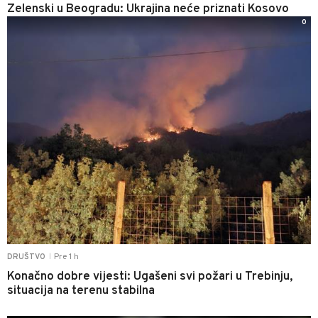
Zelenski u Beogradu: Ukrajina neće priznati Kosovo
0
Pre 1 h
DRUŠTVO
|
Konačno dobre vijesti: Ugašeni svi požari u Trebinju,
situacija na terenu stabilna