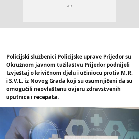
Željko
AUTOR
1
Svitlica
Policijski službenici Policijske uprave Prijedor su
Okružnom javnom tužilaštvu Prijedor podnijeli
Izvještaj o krivičnom djelu i učiniocu protiv M.R.
i S.V.L. iz Novog Grada koji su osumnjičeni da su
omogućili neovlaštenu ovjeru zdravstvenih
uputnica i recepata.