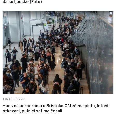
da su ljudske (Foto)
0
Pre 3 h
SVIJET
|
Haos na aerodromu u Bristolu: Oštećena pista, letovi
otkazani, putnici satima čekali