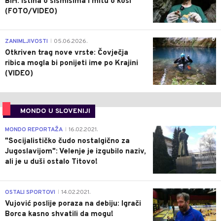
BiH: Istina o šišmišima i mitu o kosi
(FOTO/VIDEO)
0
ZANIMLJIVOSTI
05.06.2026.
|
Otkriven trag nove vrste: Čovječja
ribica mogla bi ponijeti ime po Krajini
(VIDEO)
MONDO U SLOVENIJI
4
MONDO REPORTAŽA
16.02.2021.
|
"Socijalističko čudo nostalgično za
Jugoslavijom": Velenje je izgubilo naziv,
ali je u duši ostalo Titovo!
1
OSTALI SPORTOVI
14.02.2021.
|
Vujović poslije poraza na debiju: Igrači
Borca kasno shvatili da mogu!