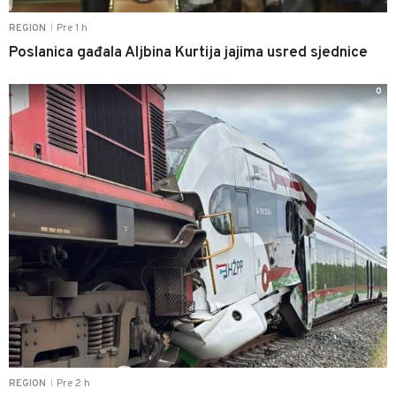
Pre 1 h
REGION
|
Poslanica gađala Aljbina Kurtija jajima usred sjednice
0
Pre 2 h
REGION
|