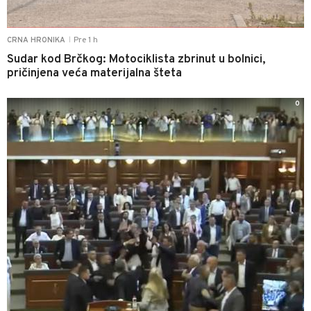
Pre 1 h
CRNA HRONIKA
|
Sudar kod Brčkog: Motociklista zbrinut u bolnici,
pričinjena veća materijalna šteta
0