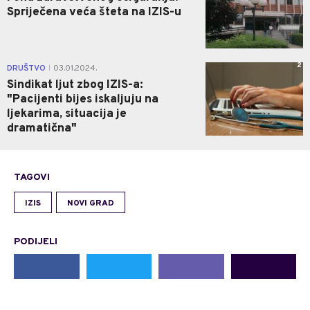
Spriječena veća šteta na IZIS-u
2
DRUŠTVO
03.01.2024.
|
Sindikat ljut zbog IZIS-a:
"Pacijenti bijes iskaljuju na
ljekarima, situacija je
dramatična"
TAGOVI
IZIS
NOVI GRAD
PODIJELI