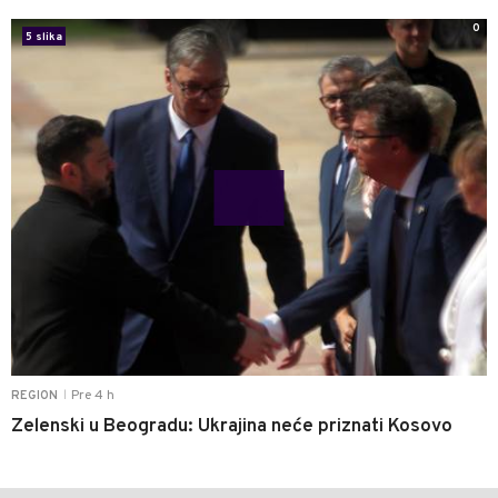
0
5 slika
Pre 4 h
REGION
|
Zelenski u Beogradu: Ukrajina neće priznati Kosovo