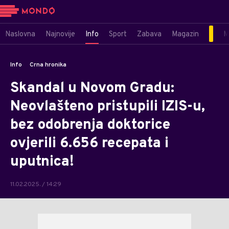
Naslovna
Najnovije
Info
Sport
Zabava
Magazin
M
Info
Crna hronika
Skandal u Novom Gradu:
Neovlašteno pristupili IZIS-u,
bez odobrenja doktorice
ovjerili 6.656 recepata i
uputnica!
11.02.2025. / 14:29