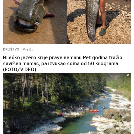
Pre 5 min
DRUŠTVO
|
Bilećko jezero krije prave nemani: Pet godina tražio
savršen mamac, pa izvukao soma od 50 kilograma
(FOTO/VIDEO)
0