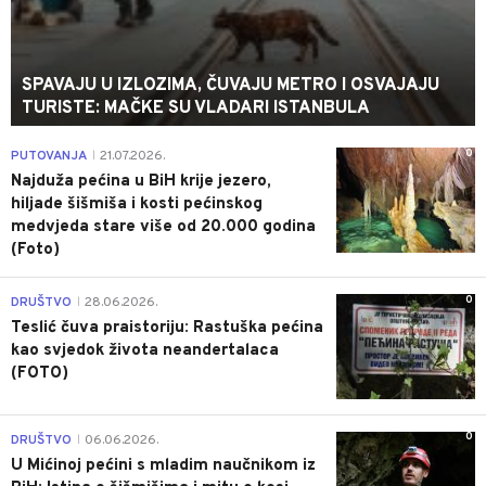
SPAVAJU U IZLOZIMA, ČUVAJU METRO I OSVAJAJU
TURISTE: MAČKE SU VLADARI ISTANBULA
0
PUTOVANJA
21.07.2026.
|
Najduža pećina u BiH krije jezero,
hiljade šišmiša i kosti pećinskog
medvjeda stare više od 20.000 godina
(Foto)
0
DRUŠTVO
28.06.2026.
|
Teslić čuva praistoriju: Rastuška pećina
kao svjedok života neandertalaca
(FOTO)
0
DRUŠTVO
06.06.2026.
|
U Mićinoj pećini s mladim naučnikom iz