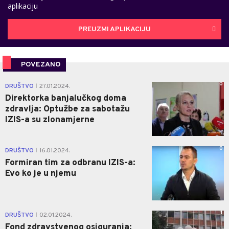
aplikaciju
PREUZMI APLIKACIJU
POVEZANO
0
DRUŠTVO
27.01.2024.
|
Direktorka banjalučkog doma
zdravlja: Optužbe za sabotažu
IZIS-a su zlonamjerne
0
DRUŠTVO
16.01.2024.
|
Formiran tim za odbranu IZIS-a:
Evo ko je u njemu
1
DRUŠTVO
02.01.2024.
|
Fond zdravstvenog osiguranja: