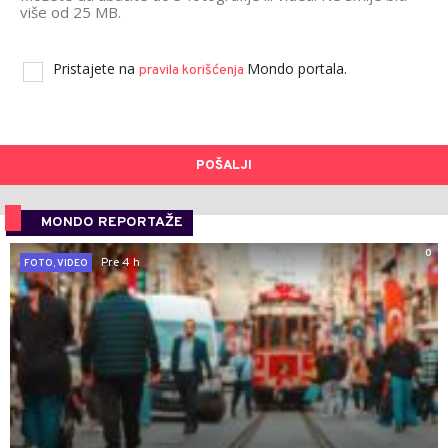
više od 25 MB.
Pristajete na
Mondo portala.
pravila korišćenja
POŠALJI
MONDO REPORTAŽE
0
Pre 4 h
FOTO, VIDEO