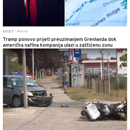
Pre 1 h
SVIJET
|
Tramp ponovo prijeti preuzimanjem Grenlanda dok
američka naftna kompanija ulazi u zaštićenu zonu
0