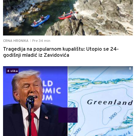
Pre 34 min
CRNA HRONIKA
|
Tragedija na popularnom kupalištu: Utopio se 24-
godišnji mladić iz Zavidovića
0
4 slika