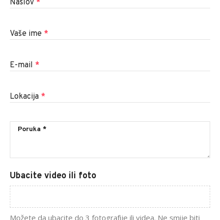
Naslov
*
Vaše ime
*
E-mail
*
Lokacija
*
Ubacite video ili foto
Možete da ubacite do 3 fotografije ili videa. Ne smije biti