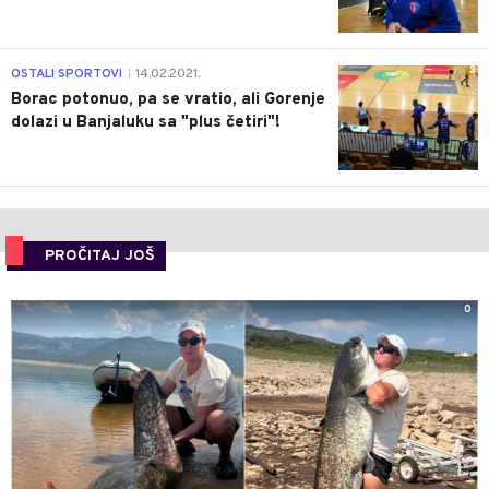
3
OSTALI SPORTOVI
14.02.2021.
|
Borac potonuo, pa se vratio, ali Gorenje
dolazi u Banjaluku sa "plus četiri"!
PROČITAJ JOŠ
0