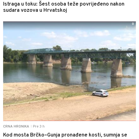
Istraga u toku: Šest osoba teže povrijeđeno nakon
sudara vozova u Hrvatskoj
0
Pre 3 h
CRNA HRONIKA
|
Kod mosta Brčko–Gunja pronađene kosti, sumnja se