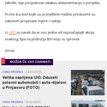
takođe, nije posjedovao nikakvu dokumentaciju o porijeklu.
Protiv lica kod kojih su pronađene mašine preduzete su
zakonom propisane mjere i radnje.
Iz
UIO
su naveli da je ovo jedna od najznačajnijih akcija
ovakvog tipa na području BiH koju su sproveli.
(Srna)
MOŽDA ĆE VAS ZANIMATI
0
CRNA HRONIKA
24.03.2025.
|
Velika zaplijena UIO: Oduzeti
polovni automobili i auto-dijelovi
u Prnjavoru (FOTO)
0
CRNA HRONIKA
10.02.2025.
|