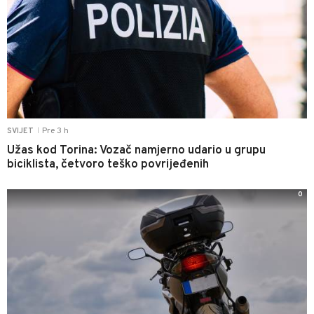
Pre 3 h
SVIJET
|
Užas kod Torina: Vozač namjerno udario u grupu
biciklista, četvoro teško povrijeđenih
0