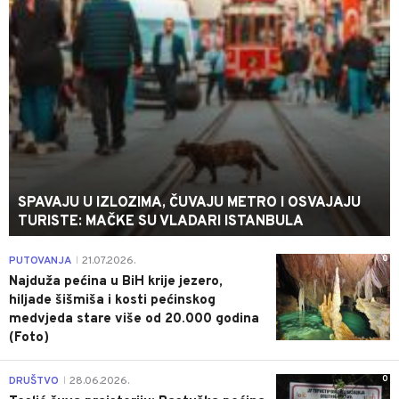
SPAVAJU U IZLOZIMA, ČUVAJU METRO I OSVAJAJU
TURISTE: MAČKE SU VLADARI ISTANBULA
0
PUTOVANJA
21.07.2026.
|
Najduža pećina u BiH krije jezero,
hiljade šišmiša i kosti pećinskog
medvjeda stare više od 20.000 godina
(Foto)
0
DRUŠTVO
28.06.2026.
|