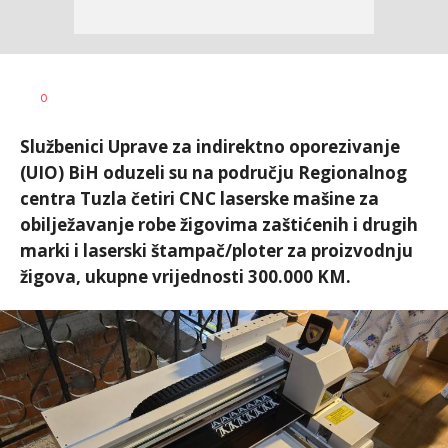
Dragana
AUTOR
0
Božić
Službenici Uprave za indirektno oporezivanje
(UIO) BiH oduzeli su na području Regionalnog
centra Tuzla četiri CNC laserske mašine za
obilježavanje robe žigovima zaštićenih i drugih
marki i laserski štampač/ploter za proizvodnju
žigova, ukupne vrijednosti 300.000 KM.