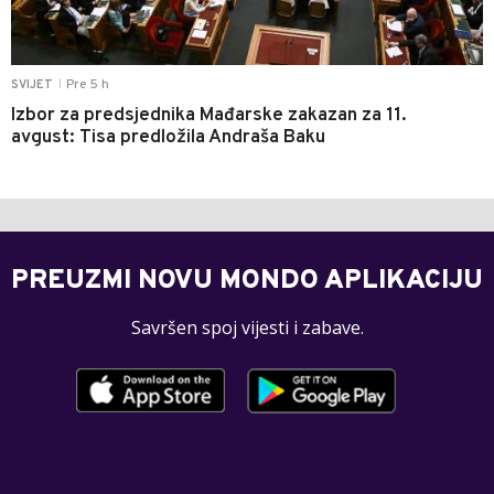
Pre 5 h
SVIJET
|
Izbor za predsjednika Mađarske zakazan za 11.
avgust: Tisa predložila Andraša Baku
PREUZMI NOVU MONDO APLIKACIJU
Savršen spoj vijesti i zabave.