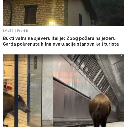
Pre 4 h
SVIJET
|
Bukti vatra na sjeveru Italije: Zbog požara na jezeru
Garda pokrenuta hitna evakuacija stanovnika i turista
0