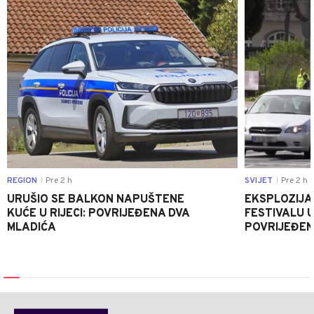
0
REGION
Pre 2 h
SVIJET
Pre 2 h
|
|
URUŠIO SE BALKON NAPUŠTENE
EKSPLOZIJA
KUĆE U RIJECI: POVRIJEĐENA DVA
FESTIVALU 
MLADIĆA
POVRIJEĐEN