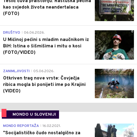
Teslić čuva praistoriju: Rastuška pećina
kao svjedok života neandertalaca
(FOTO)
0
DRUŠTVO
06.06.2026.
|
U Mićinoj pećini s mladim naučnikom iz
BiH: Istina o šišmišima i mitu o kosi
(FOTO/VIDEO)
0
ZANIMLJIVOSTI
05.06.2026.
|
Otkriven trag nove vrste: Čovječja
ribica mogla bi ponijeti ime po Krajini
(VIDEO)
MONDO U SLOVENIJI
4
MONDO REPORTAŽA
16.02.2021.
|
"Socijalističko čudo nostalgično za