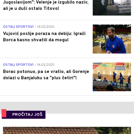
Jugoslavijom": Velenje je izgubilo naziv,
ali je u duši ostalo Titovo!
1
OSTALI SPORTOVI
14.02.2021.
|
Vujović poslije poraza na debiju: Igrači
Borca kasno shvatili da mogu!
3
OSTALI SPORTOVI
14.02.2021.
|
Borac potonuo, pa se vratio, ali Gorenje
dolazi u Banjaluku sa "plus četiri"!
PROČITAJ JOŠ
0