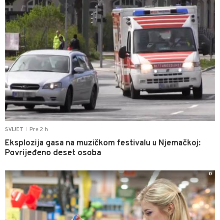
Pre 2 h
SVIJET
|
Eksplozija gasa na muzičkom festivalu u Njemačkoj:
Povrijeđeno deset osoba
0