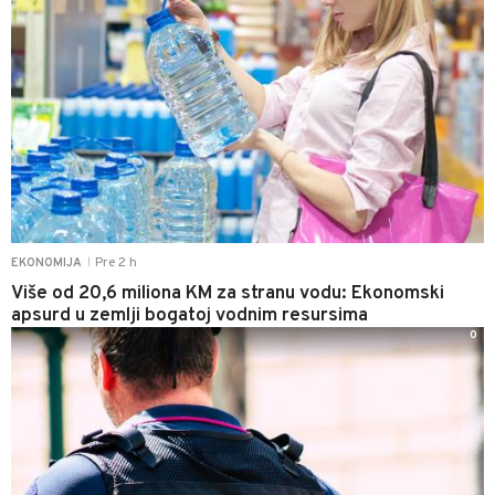
Pre 2 h
EKONOMIJA
|
Više od 20,6 miliona KM za stranu vodu: Ekonomski
apsurd u zemlji bogatoj vodnim resursima
0