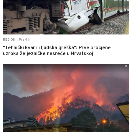
Pre 4 h
REGION
|
"Tehnički kvar ili ljudska greška": Prve procjene
uzroka željezničke nesreće u Hrvatskoj
0