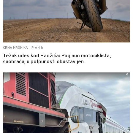
Pre 4 h
CRNA HRONIKA
|
Težak udes kod Hadžića: Poginuo motociklista,
saobraćaj u potpunosti obustavljen
0