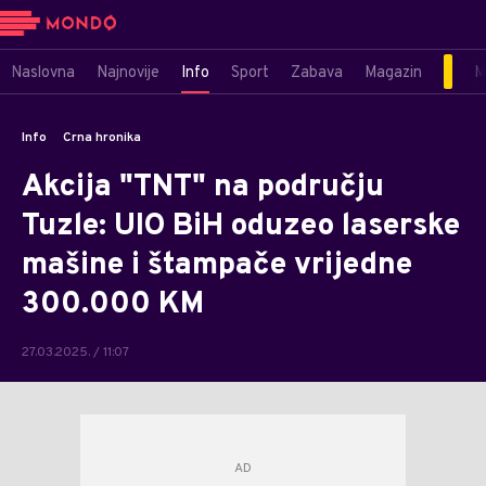
Naslovna
Najnovije
Info
Sport
Zabava
Magazin
M
Info
Crna hronika
Akcija "TNT" na području
Tuzle: UIO BiH oduzeo laserske
mašine i štampače vrijedne
300.000 KM
27.03.2025. / 11:07