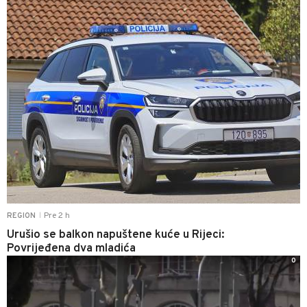
Pre 2 h
REGION
|
Urušio se balkon napuštene kuće u Rijeci:
Povrijeđena dva mladića
0