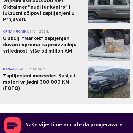
Vrijedni oko 300.000 KM:
Oldtajmer "audi jur kvatro" i
luksuzni džipovi zaplijenjeni u
Prnjavoru
0
CRNA HRONIKA
15.11.2024.
|
U akciji "Market" zapljenjen
duvan i oprema za proizvodnju
vrijednosti više od milion KM
0
BANJALUKA
22.08.2024.
|
Zaplijenjeni mercedes, šasije i
motori vrijedni 300.000 KM
(FOTO)
Naše vijesti ne morate da provjeravate