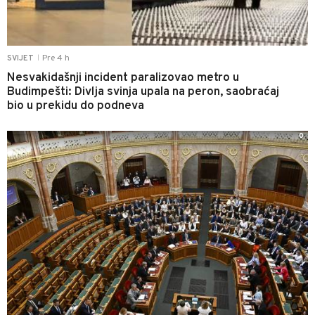
Pre 4 h
SVIJET
|
Nesvakidašnji incident paralizovao metro u
Budimpešti: Divlja svinja upala na peron, saobraćaj
bio u prekidu do podneva
0