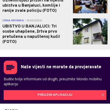
Uznemirujući prizori na mjestu
ubistva u Banjaluci, komšije i
ranije zvale policiju (FOTO)
0
CRNA HRONIKA
14.05.2024.
|
UBISTVO U BANJALUCI: Tri
osobe uhapšene, žrtva prvo
pretučena u napuštenoj kući!
(FOTO)
Naše vijesti ne morate da provjeravate
Budite bolje informisani od drugih, preuzmite Mondo mobilnu
aplikaciju
PREUZMI APLIKACIJU