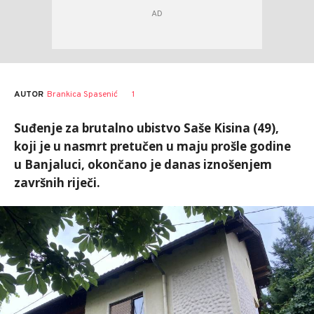
AUTOR
Brankica Spasenić
1
Suđenje za brutalno ubistvo Saše Kisina (49),
koji je u nasmrt pretučen u maju prošle godine
u Banjaluci, okončano je danas iznošenjem
završnih riječi.