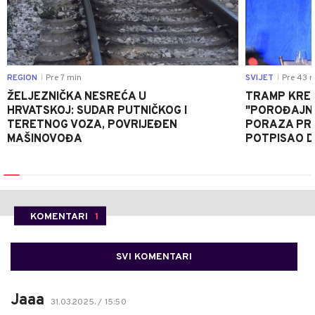
REGION
Pre 7 min
SVIJET
Pre 43 m
|
|
ŽELJEZNIČKA NESREĆA U
TRAMP KRE
HRVATSKOJ: SUDAR PUTNIČKOG I
"POROĐAJNI
TERETNOG VOZA, POVRIJEĐEN
PORAZA PR
MAŠINOVOĐA
POTPISAO D
KOMENTARI
1
SVI KOMENTARI
Jaaa
31.03.2025. / 15:50