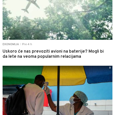
Pre 4 h
EKONOMIJA
|
Uskoro će nas prevoziti avioni na baterije? Mogli bi
da lete na veoma popularnim relacijama
0