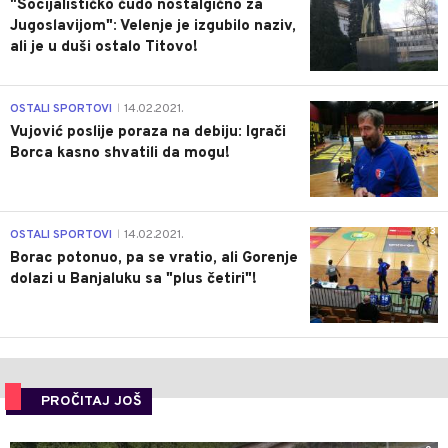
"Socijalističko čudo nostalgično za
Jugoslavijom": Velenje je izgubilo naziv,
ali je u duši ostalo Titovo!
1
OSTALI SPORTOVI
14.02.2021.
|
Vujović poslije poraza na debiju: Igrači
Borca kasno shvatili da mogu!
3
OSTALI SPORTOVI
14.02.2021.
|
Borac potonuo, pa se vratio, ali Gorenje
dolazi u Banjaluku sa "plus četiri"!
PROČITAJ JOŠ