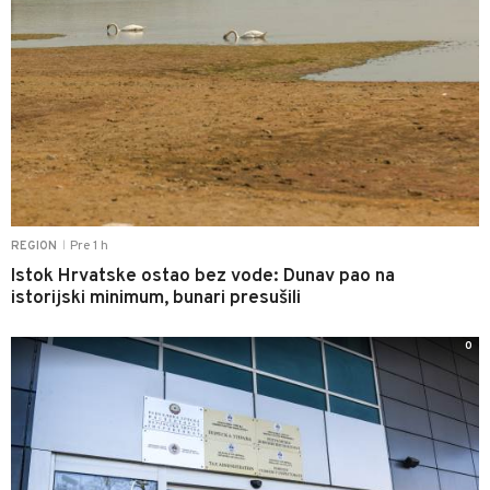
Pre 1 h
REGION
|
Istok Hrvatske ostao bez vode: Dunav pao na
istorijski minimum, bunari presušili
0