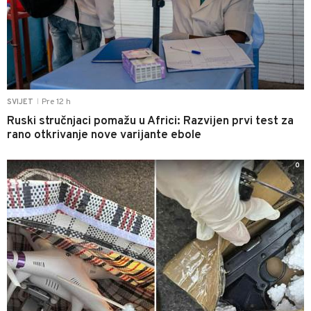
Pre 12 h
SVIJET
|
Ruski stručnjaci pomažu u Africi: Razvijen prvi test za
rano otkrivanje nove varijante ebole
0