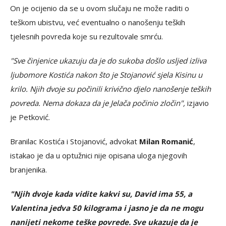
On je ocijenio da se u ovom slučaju ne može raditi o
teškom ubistvu, već eventualno o nanošenju teških
tjelesnih povreda koje su rezultovale smrću.
"Sve činjenice ukazuju da je do sukoba došlo usljed izliva
ljubomore Kostića nakon što je Stojanović sjela Kisinu u
krilo. Njih dvoje su počinili krivično djelo nanošenje teških
povreda. Nema dokaza da je Jelača počinio zločin",
izjavio
je Petković.
Branilac Kostića i Stojanović, advokat
Milan Romanić
,
istakao je da u optužnici nije opisana uloga njegovih
branjenika.
"Njih dvoje kada vidite kakvi su, David ima 55, a
Valentina jedva 50 kilograma i jasno je da ne mogu
nanijeti nekome teške povrede. Sve ukazuje da je