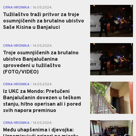
0
CRNA HRONIKA
16.05.2024.
|
Tužilaštvo traži pritvor za troje
osumnjičenih za brutalno ubistvo
Saše Kisina u Banjaluci
1
CRNA HRONIKA
14.05.2024.
|
Troje osumnjičenih za brutalno
ubistvo Banjalučanina
sprovedeni u tužilaštvo
(FOTO/VIDEO)
0
CRNA HRONIKA
14.05.2024.
|
Iz UKC za Mondo: Pretučeni
Banjalučanin dovezen u teškom
stanju, hitno operisan ali i pored
svih napora preminuo
0
CRNA HRONIKA
14.05.2024.
|
Među uhapšenima i djevojka: