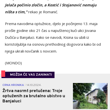
Jelača počinio zločin, a Kostić i Stojanović nemaju
ništa s tim,"
rekao je Romanić.
Prema navodima optužnice, djelo je počinjeno 13. maja
prošle godine oko 21 čas u napuštenoj kući ulici Jovana
Dučića u Banjaluci. Kako se navodi, Kisina su ubili iz
koristoljublja na osnovu prethodnog dogovora kako bi od
njega ukrali novčanik s novcem.
(MONDO)
MOŽDA ĆE VAS ZANIMATI
0
CRNA HRONIKA
14.10.2024.
|
Žrtva nasrmt pretučena: Troje
optuženih za brutalno ubistvo u
Banjaluci