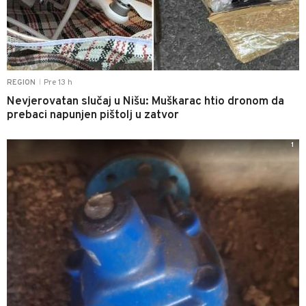
Pre 13 h
REGION
|
Nevjerovatan slučaj u Nišu: Muškarac htio dronom da
prebaci napunjen pištolj u zatvor
1