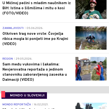
U Mićinoj pećini s mladim naučnikom iz
BiH: Istina o šišmišima i mitu o kosi
(FOTO/VIDEO)
0
ZANIMLJIVOSTI
05.06.2026.
|
Otkriven trag nove vrste: Čovječja
ribica mogla bi ponijeti ime po Krajini
(VIDEO)
0
REGION
29.05.2026.
|
Sam među vukovima i šakalima:
Nevjerovatna reportaža o jedinom
stanovniku zaboravljenog zaseoka u
Dalmaciji (VIDEO)
MONDO U SLOVENIJI
4
MONDO REPORTAŽA
16.02.2021.
|