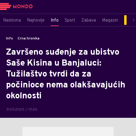
Naslovna
Najnovije
Info
Sport
Zabava
Magazin
M
Info
Crna hronika
Završeno suđenje za ubistvo
Saše Kisina u Banjaluci:
Tužilaštvo tvrdi da za
počinioce nema olakšavajućih
okolnosti
31.03.2025. / 15:26