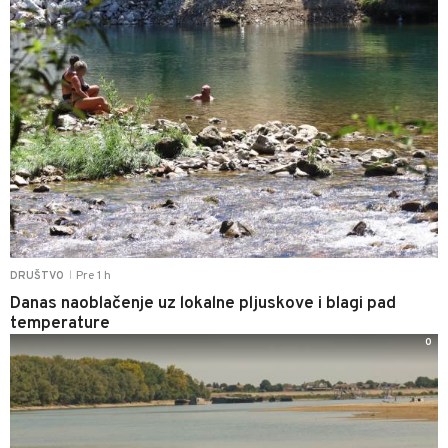
Pre 1 h
DRUŠTVO
|
Danas naoblačenje uz lokalne pljuskove i blagi pad
temperature
0