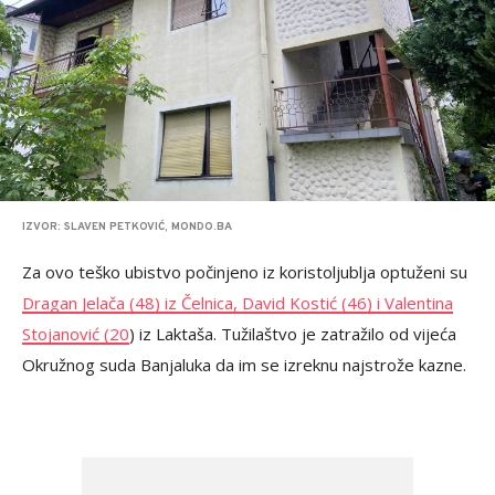
IZVOR: SLAVEN PETKOVIĆ, MONDO.BA
Za ovo teško ubistvo počinjeno iz koristoljublja optuženi su
Dragan Jelača (48) iz Čelnica, David Kostić (46) i Valentina
Stojanović (20
) iz Laktaša. Tužilaštvo je zatražilo od vijeća
Okružnog suda Banjaluka da im se izreknu najstrože kazne.