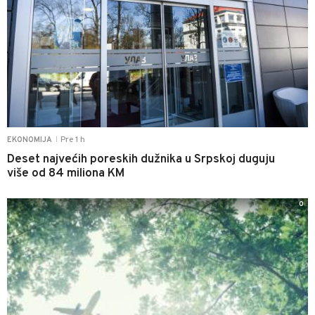
Pre 1 h
EKONOMIJA
|
Deset najvećih poreskih dužnika u Srpskoj duguju
više od 84 miliona KM
0