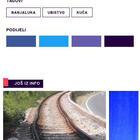
TAGOVI
BANJALUKA
UBISTVO
KUĆA
PODIJELI
JOŠ IZ INFO
0