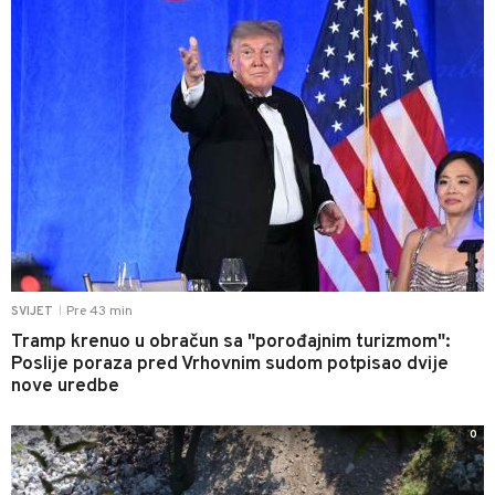
Pre 43 min
SVIJET
|
Tramp krenuo u obračun sa "porođajnim turizmom":
Poslije poraza pred Vrhovnim sudom potpisao dvije
nove uredbe
0