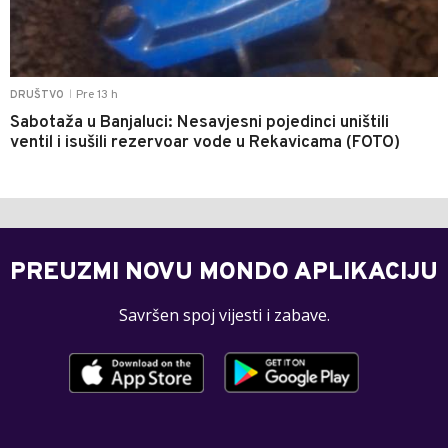
Pre 13 h
DRUŠTVO
|
Sabotaža u Banjaluci: Nesavjesni pojedinci uništili
ventil i isušili rezervoar vode u Rekavicama (FOTO)
PREUZMI NOVU MONDO APLIKACIJU
Savršen spoj vijesti i zabave.