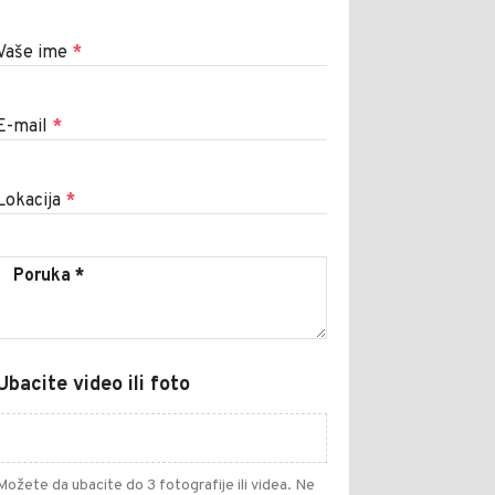
Vaše ime
*
E-mail
*
Lokacija
*
Ubacite video ili foto
Možete da ubacite do 3 fotografije ili videa. Ne