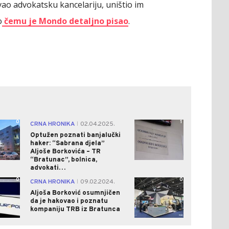
ivao advokatsku kancelariju, uništio im
o
čemu je Mondo detaljno pisao
.
0
1
CRNA HRONIKA
02.04.2025.
|
Optužen poznati banjalučki
haker: “Sabrana djela”
Aljoše Borkovića – TR
“Bratunac”, bolnica,
advokati…
0
0
CRNA HRONIKA
09.02.2024.
|
Aljoša Borković osumnjičen
da je hakovao i poznatu
kompaniju TRB iz Bratunca