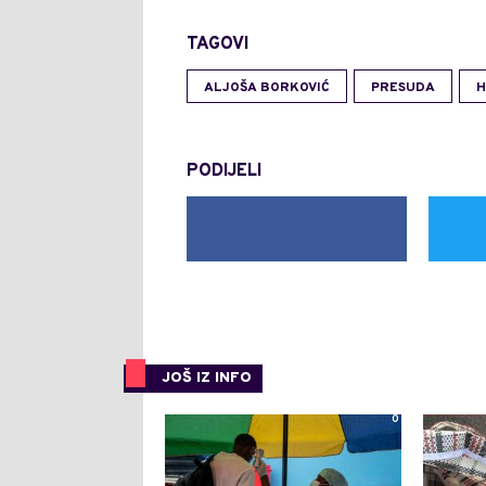
TAGOVI
ALJOŠA BORKOVIĆ
PRESUDA
H
PODIJELI
JOŠ IZ INFO
0