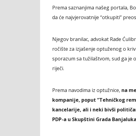
Prema saznanjima našeg portala, Bork
da će najvjerovatnije “otkupiti” preo
Njegov branilac, advokat Rade Ćulibr
ročište za izjašenje optuženog o kri
sporazum sa tužilaštvom, sud ga je 
riječi.
Prema navodima iz optužnice,
na met
kompanije, poput “Tehničkog rem
kancelarije, ali i neki bivši polit
PDP-a u Skupštini Grada Banjaluka