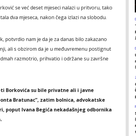
ović se već deset mjeseci nalazi u pritvoru, tako
stala dva mjeseca, nakon čega izlazi na slobodu.
k, potvrdio nam je da je za danas bilo zakazano
vnji, ali s obzirom da je u međuvremenu postignut
odmah razmotrio, prihvatio i održane su završne
i Borkovića su bile privatne ali i javne
onta Bratunac”, zatim bolnica, advokatske
ičari, poput Ivana Begića nekadašnjeg odbornika
.