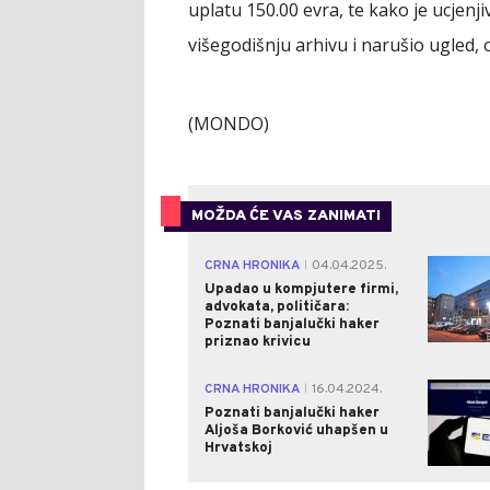
uplatu 150.00 evra, te kako je ucjenj
višegodišnju arhivu i narušio ugled, 
(MONDO)
MOŽDA ĆE VAS ZANIMATI
CRNA HRONIKA
04.04.2025.
|
Upadao u kompjutere firmi,
advokata, političara:
Poznati banjalučki haker
priznao krivicu
CRNA HRONIKA
16.04.2024.
|
Poznati banjalučki haker
Aljoša Borković uhapšen u
Hrvatskoj