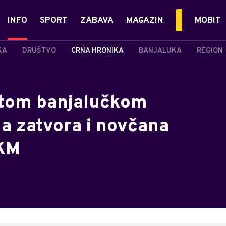
INFO
SPORT
ZABAVA
MAGAZIN
MOBIT
KA
DRUŠTVO
CRNA HRONIKA
BANJALUKA
REGION
tom banjalučkom
a zatvora i novčana
 KM