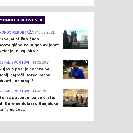
MONDO U SLOVENIJI
4
MONDO REPORTAŽA
16.02.2021.
|
"Socijalističko čudo
nostalgično za Jugoslavijom":
Velenje je izgubilo n...
1
OSTALI SPORTOVI
14.02.2021.
|
Vujović poslije poraza na
debiju: Igrači Borca kasno
shvatili da mogu!
3
OSTALI SPORTOVI
14.02.2021.
|
Borac potonuo, pa se vratio,
ali Gorenje dolazi u Banjaluku
sa "plus čet...