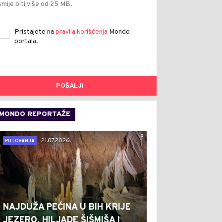
smije biti više od 25 MB.
Pristajete na
pravila korišćenja
Mondo
portala.
POŠALJI
MONDO REPORTAŽE
0
21.07.2026.
PUTOVANJA
NAJDUŽA PEĆINA U BIH KRIJE
JEZERO, HILJADE ŠIŠMIŠA I