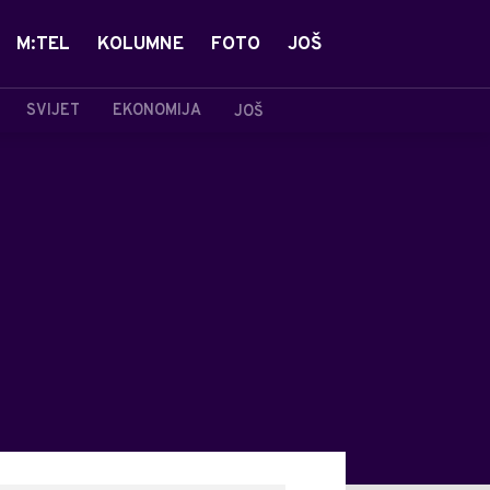
M:TEL
KOLUMNE
FOTO
JOŠ
SVIJET
EKONOMIJA
JOŠ