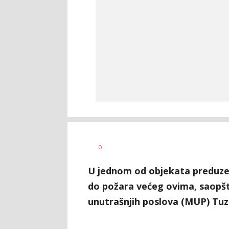
Nikolina
AUTOR
0
Damjanić
U jednom od objekata preduzeć
do požara većeg ovima, saopšte
unutrašnjih poslova (MUP) Tu