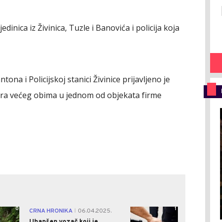
dinica iz Živinica, Tuzle i Banovića i policija koja
na i Policijskoj stanici Živinice prijavljeno je
ara većeg obima u jednom od objekata firme
0
1
CRNA HRONIKA
06.04.2025.
|