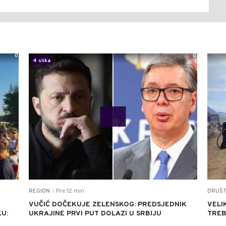
0
0
4 slika
Pre 12 min
REGION
DRUŠ
|
VUČIĆ DOČEKUJE ZELENSKOG: PREDSJEDNIK
VELI
U:
UKRAJINE PRVI PUT DOLAZI U SRBIJU
TREB