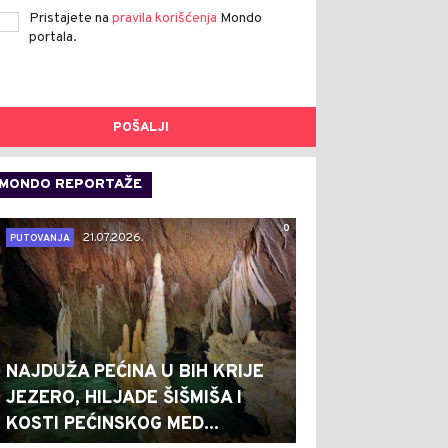
Pristajete na
pravila korišćenja
Mondo
portala.
POŠALJI
MONDO REPORTAŽE
0
21.07.2026.
PUTOVANJA
NAJDUŽA PEĆINA U BIH KRIJE
JEZERO, HILJADE ŠIŠMIŠA I
KOSTI PEĆINSKOG MED...