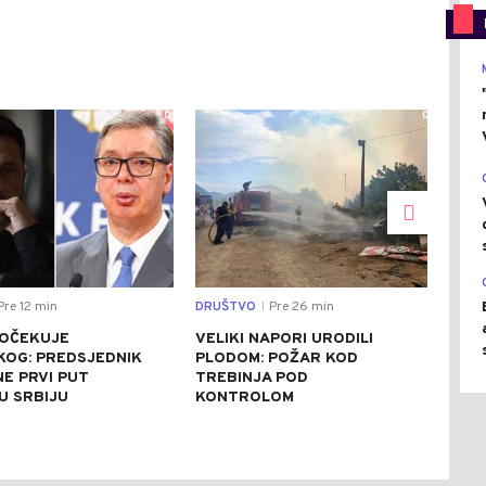
0
0
re 12 min
DRUŠTVO
Pre 26 min
SVIJ
|
DOČEKUJE
VELIKI NAPORI URODILI
RUS
KOG: PREDSJEDNIK
PLODOM: POŽAR KOD
NJE
E PRVI PUT
TREBINJA POD
DRA
U SRBIJU
KONTROLOM
IZB