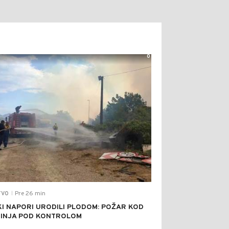
0
Pre 26 min
TVO
|
KI NAPORI URODILI PLODOM: POŽAR KOD
INJA POD KONTROLOM