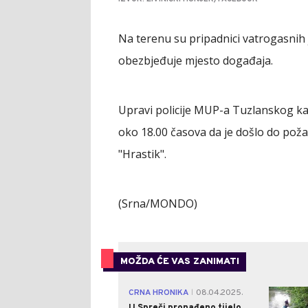
Na terenu su pripadnici vatrogasnih je
obezbjeđuje mjesto događaja.
Upravi policije MUP-a Tuzlanskog kanto
oko 18.00 časova da je došlo do pož
"Hrastik".
(Srna/MONDO)
MOŽDA ĆE VAS ZANIMATI
CRNA HRONIKA
08.04.2025.
|