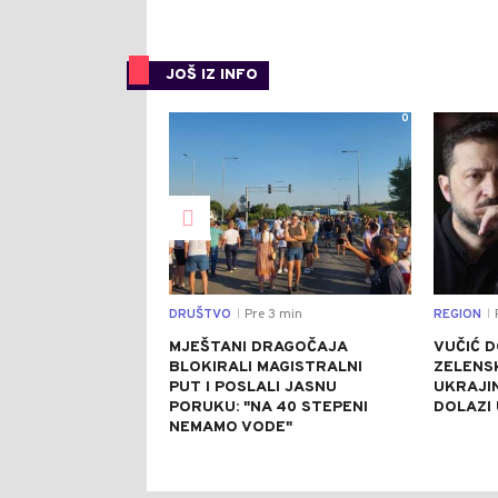
JOŠ IZ INFO
0
DRUŠTVO
Pre 3 min
REGION
P
|
|
MJEŠTANI DRAGOČAJA
VUČIĆ 
BLOKIRALI MAGISTRALNI
ZELENS
PUT I POSLALI JASNU
UKRAJIN
PORUKU: "NA 40 STEPENI
DOLAZI 
NEMAMO VODE"