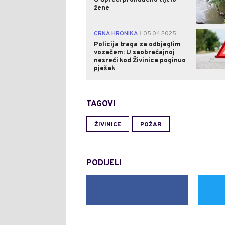
U Spreči pronađeno tijelo
žene
CRNA HRONIKA
05.04.2025.
|
Policija traga za odbjeglim
vozačem: U saobraćajnoj
nesreći kod Živinica poginuo
pješak
TAGOVI
ŽIVINICE
POŽAR
PODIJELI