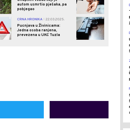
Uhapšen vozač koji je
autom usmrtio pješaka, pa
pobjegao
0
0
CRNA HRONIKA
22.03.2025.
|
Pucnjava u Živinicama:
Jedna osoba ranjena,
prevezena u UKC Tuzla