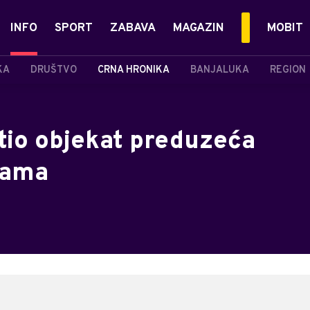
INFO
SPORT
ZABAVA
MAGAZIN
MOBIT
KA
DRUŠTVO
CRNA HRONIKA
BANJALUKA
REGION
atio objekat preduzeća
cama