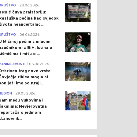
0
DRUŠTVO
28.06.2026.
|
Teslić čuva praistoriju:
Rastuška pećina kao svjedok
života neandertalac...
0
DRUŠTVO
06.06.2026.
|
U Mićinoj pećini s mladim
naučnikom iz BiH: Istina o
šišmišima i mitu o ...
0
ZANIMLJIVOSTI
05.06.2026.
|
Otkriven trag nove vrste:
Čovječja ribica mogla bi
ponijeti ime po Kraji...
0
REGION
29.05.2026.
|
Sam među vukovima i
šakalima: Nevjerovatna
reportaža o jedinom
stanovnik...