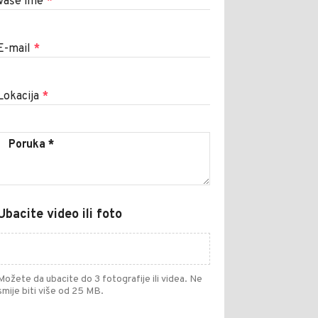
Vaše ime
*
E-mail
*
Lokacija
*
Ubacite video ili foto
Možete da ubacite do 3 fotografije ili videa. Ne
smije biti više od 25 MB.