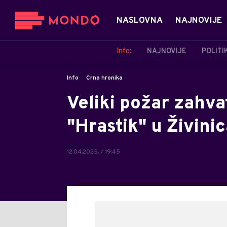
NASLOVNA
NAJNOVIJE
Info:
NAJNOVIJE
POLITI
Info
Crna hronika
Veliki požar zahv
"Hrastik" u Živini
12.04.2025. / 19:45