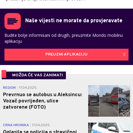
Naše vijesti ne morate da provjeravate
Budite bolje informisani od drugih, preuzmite Mondo mobilnu
aplikaciju
PREUZMI APLIKACIJU
MOŽDA ĆE VAS ZANIMATI
0
REGION
17.04.2025.
|
Prevrnuo se autobus u Aleksincu:
Vozač povrijeđen, ulice
zatvorene (FOTO)
0
CRNA HRONIKA
17.04.2025.
|
Oglasila se policija o stravičnoj