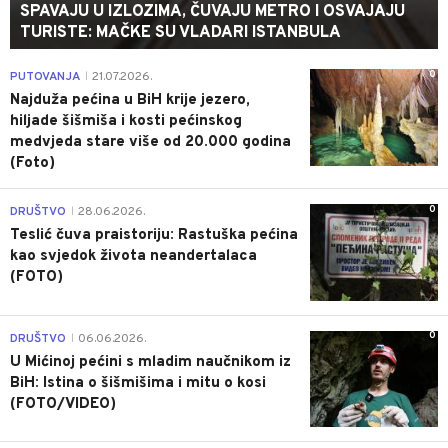
SPAVAJU U IZLOZIMA, ČUVAJU METRO I OSVAJAJU
TURISTE: MAČKE SU VLADARI ISTANBULA
0
PUTOVANJA
21.07.2026.
|
Najduža pećina u BiH krije jezero,
hiljade šišmiša i kosti pećinskog
medvjeda stare više od 20.000 godina
(Foto)
0
DRUŠTVO
28.06.2026.
|
Teslić čuva praistoriju: Rastuška pećina
kao svjedok života neandertalaca
(FOTO)
0
DRUŠTVO
06.06.2026.
|
U Mićinoj pećini s mladim naučnikom iz
BiH: Istina o šišmišima i mitu o kosi
(FOTO/VIDEO)