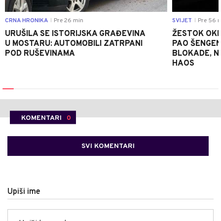
CRNA HRONIKA
Pre 26 min
SVIJET
Pre 56 
|
|
URUŠILA SE ISTORIJSKA GRAĐEVINA
ŽESTOK OKRŠ
U MOSTARU: AUTOMOBILI ZATRPANI
PAO ŠENGEN
POD RUŠEVINAMA
BLOKADE, N
HAOS
KOMENTARI
0
SVI KOMENTARI
Upiši ime