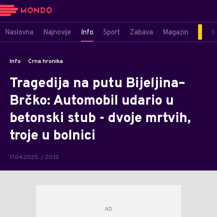
Naslovna
Najnovije
Info
Sport
Zabava
Magazin
M
Info
Crna hronika
Tragedija na putu Bijeljina–
Brčko: Automobil udario u
betonski stub - dvoje mrtvih,
troje u bolnici
17.04.2025. / 20:13