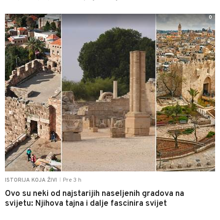
0
Pre 3 h
ISTORIJA KOJA ŽIVI
|
Ovo su neki od najstarijih naseljenih gradova na
svijetu: Njihova tajna i dalje fascinira svijet