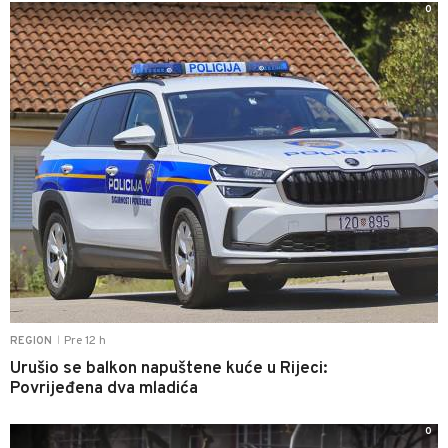
0
Pre 12 h
REGION
|
Urušio se balkon napuštene kuće u Rijeci:
Povrijeđena dva mladića
0