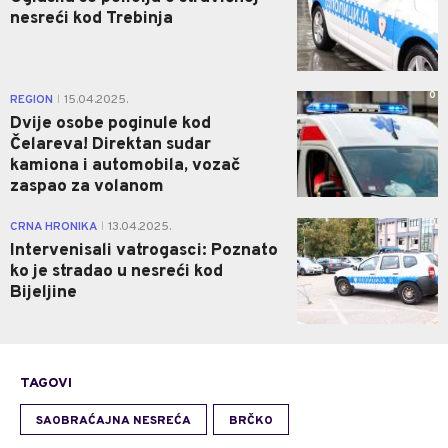
nesreći kod Trebinja
0
REGION
15.04.2025.
|
Dvije osobe poginule kod
Čelareva! Direktan sudar
kamiona i automobila, vozač
zaspao za volanom
0
CRNA HRONIKA
13.04.2025.
|
Intervenisali vatrogasci: Poznato
ko je stradao u nesreći kod
Bijeljine
TAGOVI
SAOBRAĆAJNA NESREĆA
BRČKO