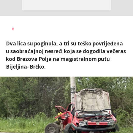
Dušan
AUTOR
0
Volaš
Dva lica su poginula, a tri su teško povrijeđena
u saobraćajnoj nesreći koja se dogodila večeras
kod Brezova Polja na magistralnom putu
Bijeljina–Brčko.