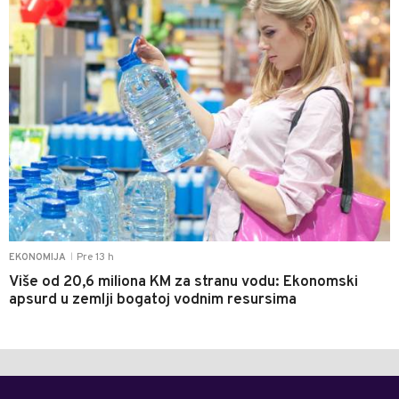
Pre 13 h
EKONOMIJA
|
Više od 20,6 miliona KM za stranu vodu: Ekonomski
apsurd u zemlji bogatoj vodnim resursima