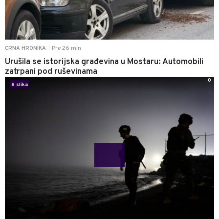
Pre 26 min
CRNA HRONIKA
|
Urušila se istorijska građevina u Mostaru: Automobili
zatrpani pod ruševinama
0
6 slika