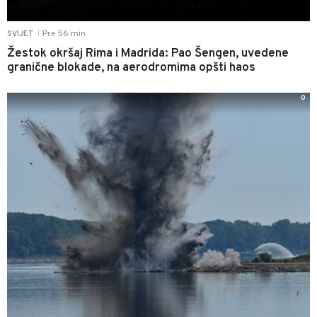
Pre 56 min
SVIJET
|
Žestok okršaj Rima i Madrida: Pao Šengen, uvedene
granične blokade, na aerodromima opšti haos
0