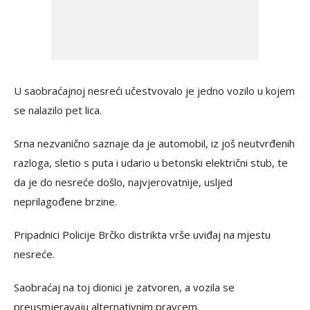
U saobraćajnoj nesreći učestvovalo je jedno vozilo u kojem
se nalazilo pet lica.
Srna nezvanično saznaje da je automobil, iz još neutvrđenih
razloga, sletio s puta i udario u betonski električni stub, te
da je do nesreće došlo, najvjerovatnije, usljed
neprilagođene brzine.
Pripadnici Policije Brčko distrikta vrše uviđaj na mjestu
nesreće.
Saobraćaj na toj dionici je zatvoren, a vozila se
preusmjeravaju alternativnim pravcem.