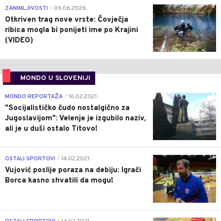
0
ZANIMLJIVOSTI
05.06.2026.
|
Otkriven trag nove vrste: Čovječja
ribica mogla bi ponijeti ime po Krajini
(VIDEO)
MONDO U SLOVENIJI
4
MONDO REPORTAŽA
16.02.2021.
|
"Socijalističko čudo nostalgično za
Jugoslavijom": Velenje je izgubilo naziv,
ali je u duši ostalo Titovo!
1
OSTALI SPORTOVI
14.02.2021.
|
Vujović poslije poraza na debiju: Igrači
Borca kasno shvatili da mogu!
3