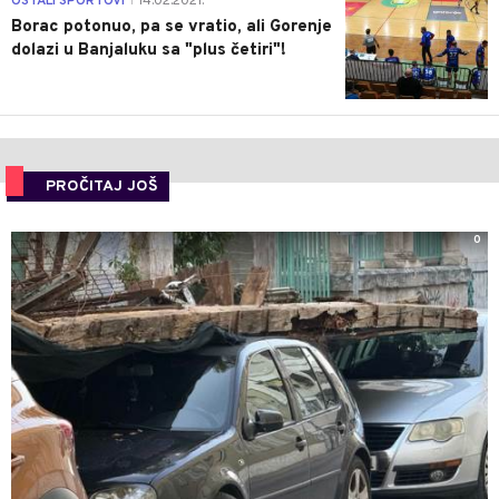
OSTALI SPORTOVI
14.02.2021.
|
Borac potonuo, pa se vratio, ali Gorenje
dolazi u Banjaluku sa "plus četiri"!
PROČITAJ JOŠ
0