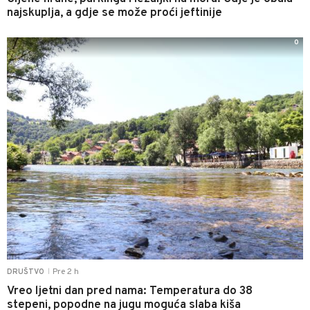
najskuplja, a gdje se može proći jeftinije
0
Pre 2 h
DRUŠTVO
|
Vreo ljetni dan pred nama: Temperatura do 38
stepeni, popodne na jugu moguća slaba kiša