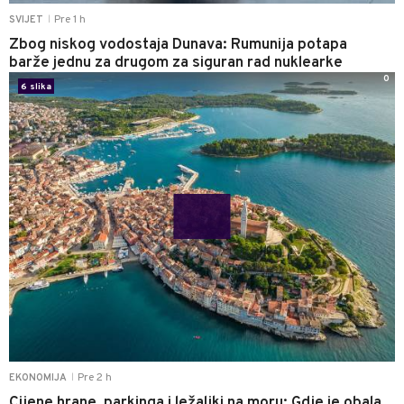
Pre 1 h
SVIJET
|
Zbog niskog vodostaja Dunava: Rumunija potapa
barže jednu za drugom za siguran rad nuklearke
0
6 slika
Pre 2 h
EKONOMIJA
|
Cijene hrane, parkinga i ležaljki na moru: Gdje je obala