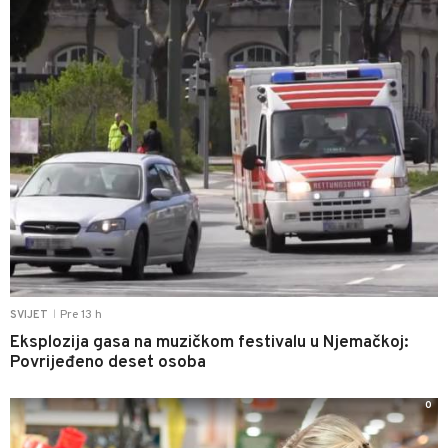
Pre 13 h
SVIJET
|
Eksplozija gasa na muzičkom festivalu u Njemačkoj:
Povrijeđeno deset osoba
0