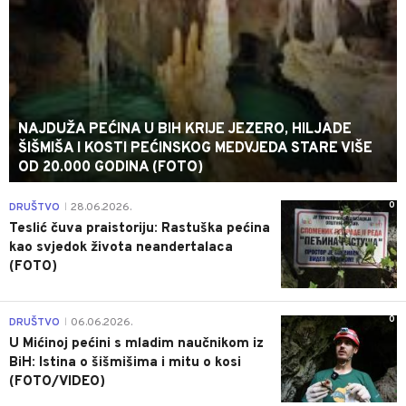
NAJDUŽA PEĆINA U BIH KRIJE JEZERO, HILJADE
ŠIŠMIŠA I KOSTI PEĆINSKOG MEDVJEDA STARE VIŠE
OD 20.000 GODINA (FOTO)
0
DRUŠTVO
28.06.2026.
|
Teslić čuva praistoriju: Rastuška pećina
kao svjedok života neandertalaca
(FOTO)
0
DRUŠTVO
06.06.2026.
|
U Mićinoj pećini s mladim naučnikom iz
BiH: Istina o šišmišima i mitu o kosi
(FOTO/VIDEO)