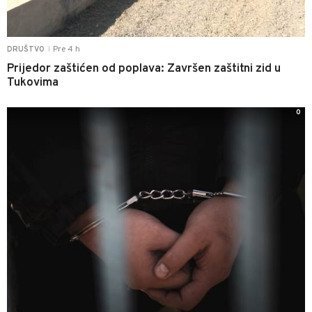
Pre 4 h
DRUŠTVO
|
Prijedor zaštićen od poplava: Završen zaštitni zid u
Tukovima
0