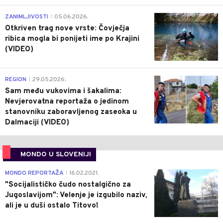
0
ZANIMLJIVOSTI
05.06.2026.
|
Otkriven trag nove vrste: Čovječja
ribica mogla bi ponijeti ime po Krajini
(VIDEO)
0
REGION
29.05.2026.
|
Sam među vukovima i šakalima:
Nevjerovatna reportaža o jedinom
stanovniku zaboravljenog zaseoka u
Dalmaciji (VIDEO)
MONDO U SLOVENIJI
4
MONDO REPORTAŽA
16.02.2021.
|
"Socijalističko čudo nostalgično za
Jugoslavijom": Velenje je izgubilo naziv,
ali je u duši ostalo Titovo!