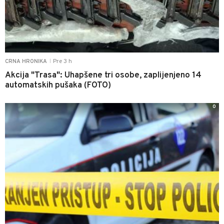
Pre 3 h
CRNA HRONIKA
|
Akcija "Trasa": Uhapšene tri osobe, zaplijenjeno 14
automatskih pušaka (FOTO)
0