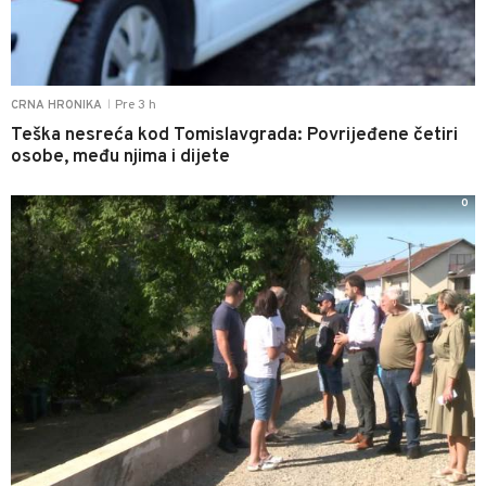
Pre 3 h
CRNA HRONIKA
|
Teška nesreća kod Tomislavgrada: Povrijeđene četiri
osobe, među njima i dijete
0