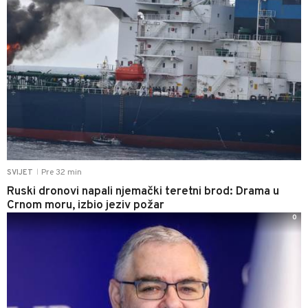
Pre 32 min
SVIJET
|
Ruski dronovi napali njemački teretni brod: Drama u
Crnom moru, izbio jeziv požar
0