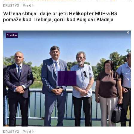
Pre 6 h
DRUŠTVO
|
Vatrena stihija i dalje prijeti: Helikopter MUP-a RS
pomaže kod Trebinja, gori i kod Konjica i Kladnja
0
5 slika
Pre 6 h
DRUŠTVO
|