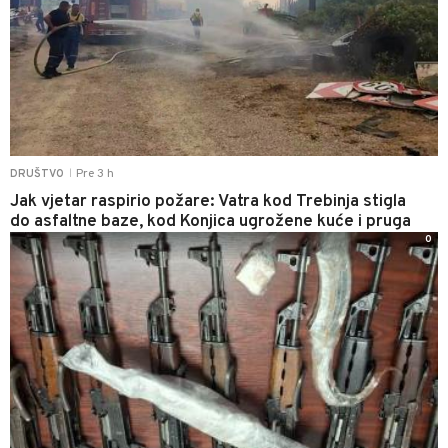
Pre 3 h
DRUŠTVO
|
Jak vjetar raspirio požare: Vatra kod Trebinja stigla
do asfaltne baze, kod Konjica ugrožene kuće i pruga
0