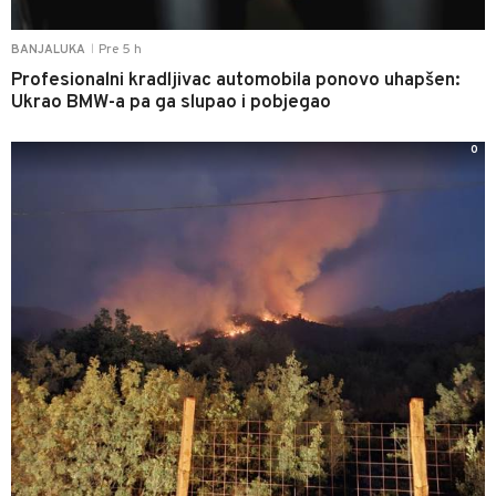
Pre 5 h
BANJALUKA
|
Profesionalni kradljivac automobila ponovo uhapšen:
Ukrao BMW-a pa ga slupao i pobjegao
0