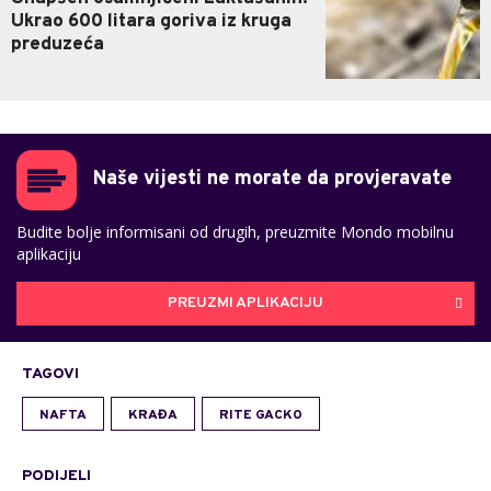
Ukrao 600 litara goriva iz kruga
preduzeća
Naše vijesti ne morate da provjeravate
Budite bolje informisani od drugih, preuzmite Mondo mobilnu
aplikaciju
PREUZMI APLIKACIJU
TAGOVI
NAFTA
KRAĐA
RITE GACKO
PODIJELI