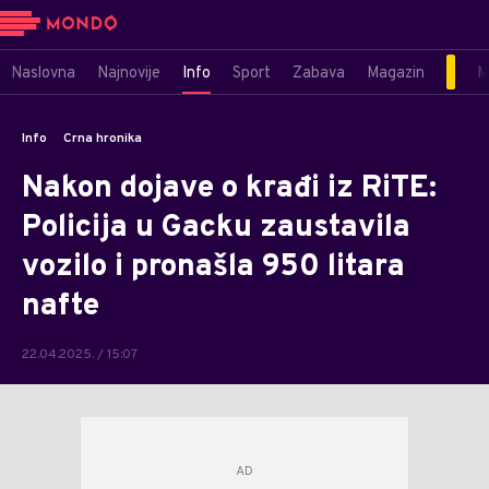
Naslovna
Najnovije
Info
Sport
Zabava
Magazin
M
Info
Crna hronika
Nakon dojave o krađi iz RiTE:
Policija u Gacku zaustavila
vozilo i pronašla 950 litara
nafte
22.04.2025. / 15:07