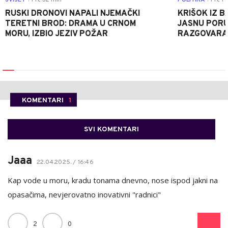
SVIJET
Pre 32 min
POLITIKA
Pre 1 
RUSKI DRONOVI NAPALI NJEMAČKI
KRIŠOK IZ 
TERETNI BROD: DRAMA U CRNOM
JASNU PORU
MORU, IZBIO JEZIV POŽAR
RAZGOVARA 
KOMENTARI
1
SVI KOMENTARI
Jaaa
22.04.2025. / 16:46
Kap vode u moru, kradu tonama dnevno, nose ispod jakni na
opasačima, nevjerovatno inovativni "radnici"
2
0