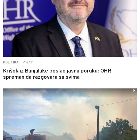
Pre 1 h
POLITIKA
|
Krišok iz Banjaluke poslao jasnu poruku: OHR
spreman da razgovara sa svima
0