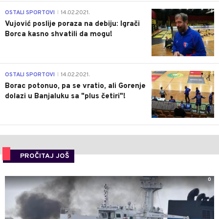
1
OSTALI SPORTOVI
14.02.2021.
|
Vujović poslije poraza na debiju: Igrači
Borca kasno shvatili da mogu!
3
OSTALI SPORTOVI
14.02.2021.
|
Borac potonuo, pa se vratio, ali Gorenje
dolazi u Banjaluku sa "plus četiri"!
PROČITAJ JOŠ
0