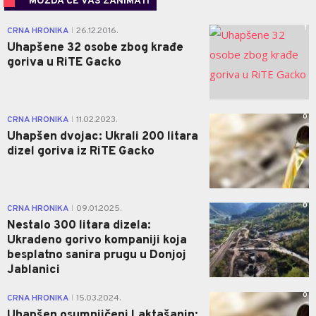
MOŽDA ĆE VAS ZANIMATI
1
CRNA HRONIKA
26.12.2016.
|
Uhapšene 32 osobe zbog krađe
goriva u RiTE Gacko
0
CRNA HRONIKA
11.02.2023.
|
Uhapšen dvojac: Ukrali 200 litara
dizel goriva iz RiTE Gacko
0
CRNA HRONIKA
09.01.2025.
|
Nestalo 300 litara dizela:
Ukradeno gorivo kompaniji koja
besplatno sanira prugu u Donjoj
Jablanici
0
CRNA HRONIKA
15.03.2024.
|
Uhapšen osumnjičeni Laktašanin: