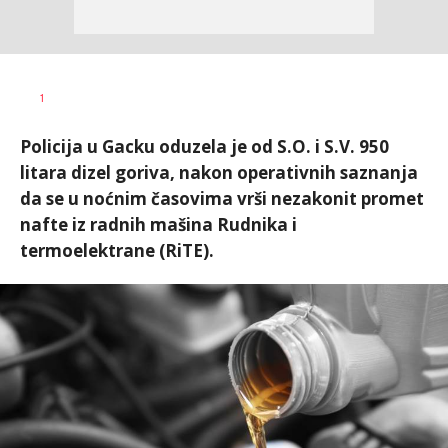
Dušan
AUTOR
1
Volaš
Policija u Gacku oduzela je od S.O. i S.V. 950
litara dizel goriva, nakon operativnih saznanja
da se u noćnim časovima vrši nezakonit promet
nafte iz radnih mašina Rudnika i
termoelektrane (RiTE).