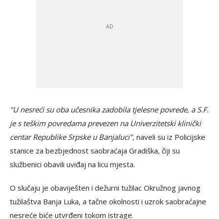
"U nesreći su oba učesnika zadobila tjelesne povrede, a S.F.
je s teškim povredama prevezen na Univerzitetski klinički
centar Republike Srpske u Banjaluci",
naveli su iz Policijske
stanice za bezbjednost saobraćaja Gradiška, čiji su
službenici obavili uviđaj na licu mjesta.
O slučaju je obaviješten i dežurni tužilac Okružnog javnog
tužilaštva Banja Luka, a tačne okolnosti i uzrok saobraćajne
nesreće biće utvrđeni tokom istrage.