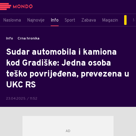
Naslovna
Najnovije
Info
Sport
Zabava
Magazin
M
Info
Crna hronika
Sudar automobila i kamiona
kod Gradiške: Jedna osoba
teško povrijeđena, prevezena u
UKC RS
23.04.2025. / 11:52