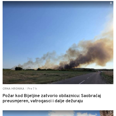
0
Pre 7 h
CRNA HRONIKA
|
Požar kod Bijeljine zatvorio obilaznicu: Saobraćaj
preusmjeren, vatrogasci i dalje dežuraju
1