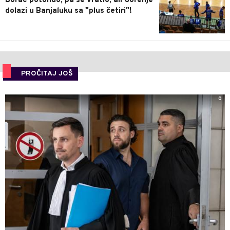
Borac potonuo, pa se vratio, ali Gorenje
dolazi u Banjaluku sa "plus četiri"!
PROČITAJ JOŠ
0