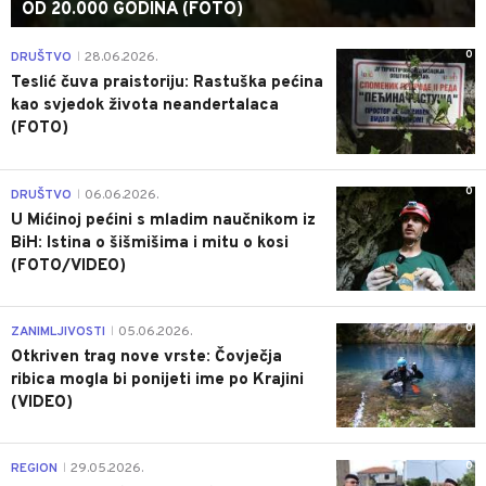
OD 20.000 GODINA (FOTO)
0
DRUŠTVO
28.06.2026.
|
Teslić čuva praistoriju: Rastuška pećina
kao svjedok života neandertalaca
(FOTO)
0
DRUŠTVO
06.06.2026.
|
U Mićinoj pećini s mladim naučnikom iz
BiH: Istina o šišmišima i mitu o kosi
(FOTO/VIDEO)
0
ZANIMLJIVOSTI
05.06.2026.
|
Otkriven trag nove vrste: Čovječja
ribica mogla bi ponijeti ime po Krajini
(VIDEO)
0
REGION
29.05.2026.
|