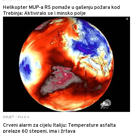
Helikopter MUP-a RS pomaže u gašenju požara kod
Trebinja: Aktiviralo se i minsko polje
0
Pre 6 h
SVIJET
|
Crveni alarm za cijelu Italiju: Temperature asfalta
prelaze 60 stepeni, ima i žrtava