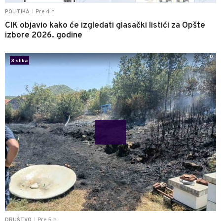
Pre 4 h
POLITIKA
|
CIK objavio kako će izgledati glasački listići za Opšte
izbore 2026. godine
0
3 slika
Pre 5 h
DRUŠTVO
|