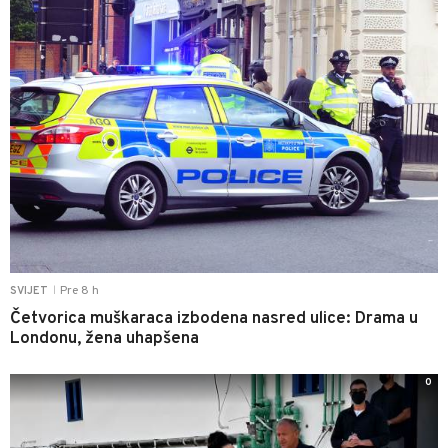
Pre 8 h
SVIJET
|
Četvorica muškaraca izbodena nasred ulice: Drama u
Londonu, žena uhapšena
0