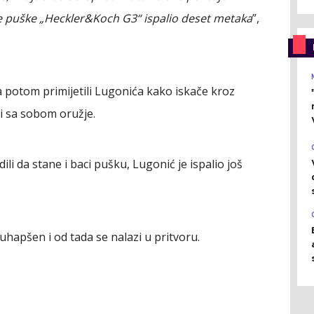
ke puške „Heckler&Koch G3“ ispalio deset metaka
”,
, a potom primijetili Lugonića kako iskače kroz
ći sa sobom oružje.
li da stane i baci pušku, Lugonić je ispalio još
uhapšen i od tada se nalazi u pritvoru.