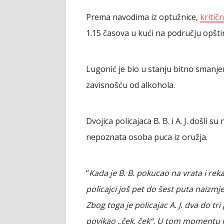
Prema navodima iz optužnice,
kritič
1.15 časova u kući na području opštin
Lugonić je bio u stanju bitno smanje
zavisnošću od alkohola.
Dvojica policajaca B. B. i A. J. došli 
nepoznata osoba puca iz oružja.
“
Kada je B. B. pokucao na vrata i reka
policajci još pet do šest puta naizmje
Zbog toga je policajac A. J. dva do t
povikao „ček, ček“. U tom momentu je,