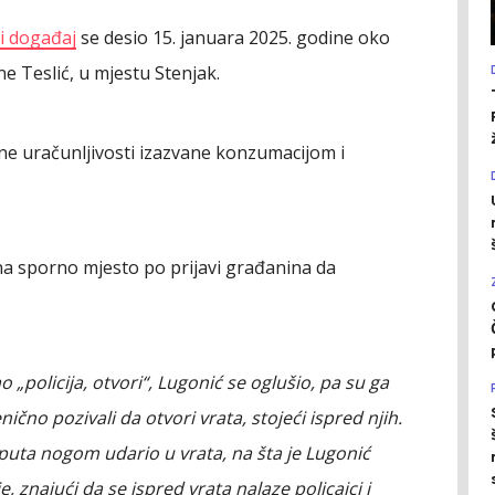
ni događaj
se desio 15. januara 2025. godine oko
e Teslić, u mjestu Stenjak.
ne uračunljivosti izazvane konzumacijom i
su na sporno mjesto po prijavi građanina da
o „policija, otvori“, Lugonić se oglušio, pa su ga
nično pozivali da otvori vrata, stojeći ispred njih.
ri puta nogom udario u vrata, na šta je Lugonić
 znajući da se ispred vrata nalaze policajci i