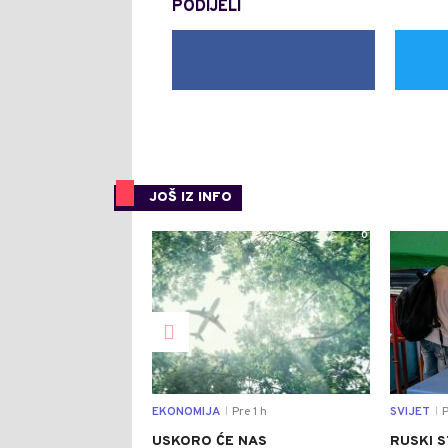
PODIJELI
JOŠ IZ INFO
0
EKONOMIJA
Pre 1 h
SVIJET
P
|
|
USKORO ĆE NAS
RUSKI 