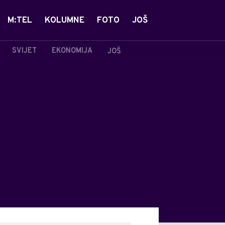
M:TEL
KOLUMNE
FOTO
JOŠ
SVIJET
EKONOMIJA
JOŠ