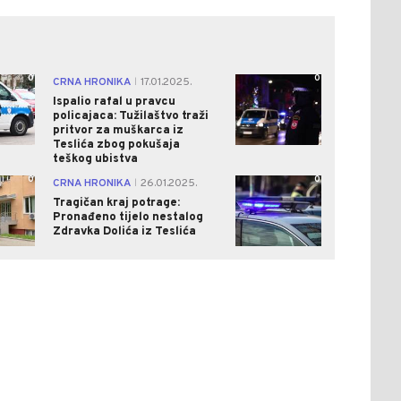
0
0
CRNA HRONIKA
17.01.2025.
|
Ispalio rafal u pravcu
policajaca: Tužilaštvo traži
pritvor za muškarca iz
Teslića zbog pokušaja
teškog ubistva
0
0
CRNA HRONIKA
26.01.2025.
|
Tragičan kraj potrage:
Pronađeno tijelo nestalog
Zdravka Dolića iz Teslića