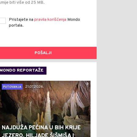
smije biti više od 25 MB.
Pristajete na
pravila korišćenja
Mondo
portala.
POŠALJI
MONDO REPORTAŽE
0
21.07.2026.
PUTOVANJA
NAJDUŽA PEĆINA U BIH KRIJE
JEZERO, HILJADE ŠIŠMIŠA I