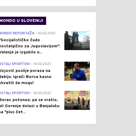
MONDO U SLOVENIJI
4
MONDO REPORTAŽA
16.02.2021.
|
"Socijalističko čudo
nostalgično za Jugoslavijom":
Velenje je izgubilo n...
1
OSTALI SPORTOVI
14.02.2021.
|
Vujović poslije poraza na
debiju: Igrači Borca kasno
shvatili da mogu!
3
OSTALI SPORTOVI
14.02.2021.
|
Borac potonuo, pa se vratio,
ali Gorenje dolazi u Banjaluku
sa "plus čet...