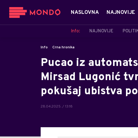
NASLOVNA
NAJNOVIJE
Info:
NAJNOVIJE
POLITI
Info
Crna hronika
Pucao iz automats
Mirsad Lugonić tvr
pokušaj ubistva po
28.04.2025. / 13:18