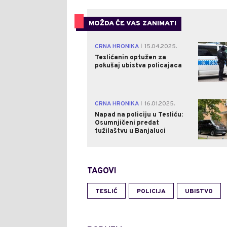
MOŽDA ĆE VAS ZANIMATI
CRNA HRONIKA
15.04.2025.
|
Teslićanin optužen za
pokušaj ubistva policajaca
CRNA HRONIKA
16.01.2025.
|
Napad na policiju u Tesliću:
Osumnjičeni predat
tužilaštvu u Banjaluci
TAGOVI
TESLIĆ
POLICIJA
UBISTVO