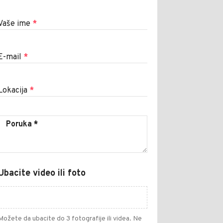
Vaše ime
*
E-mail
*
Lokacija
*
Ubacite video ili foto
Možete da ubacite do 3 fotografije ili videa. Ne