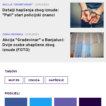
0
AKCIJA "GRAĐEVINAR"
21.10.2023.
|
Detalji hapšenja zbog iznude:
"Pali" stari policijski znanci
0
CRNA HRONIKA
21.10.2023.
|
Akcija "Građevinar" u Banjaluci:
Dvije osobe uhapšene zbog
iznude (FOTO)
TAGOVI
MUP RS
IZNUDA
HAPŠENJE
PODIJELI