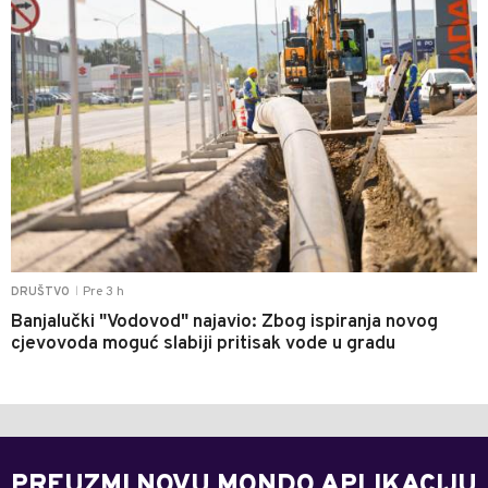
Pre 3 h
DRUŠTVO
|
Banjalučki "Vodovod" najavio: Zbog ispiranja novog
cjevovoda moguć slabiji pritisak vode u gradu
PREUZMI NOVU MONDO APLIKACIJU