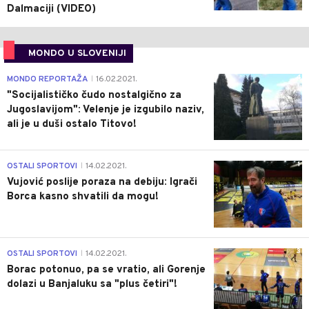
Dalmaciji (VIDEO)
MONDO U SLOVENIJI
4
MONDO REPORTAŽA
16.02.2021.
|
"Socijalističko čudo nostalgično za
Jugoslavijom": Velenje je izgubilo naziv,
ali je u duši ostalo Titovo!
1
OSTALI SPORTOVI
14.02.2021.
|
Vujović poslije poraza na debiju: Igrači
Borca kasno shvatili da mogu!
3
OSTALI SPORTOVI
14.02.2021.
|
Borac potonuo, pa se vratio, ali Gorenje
dolazi u Banjaluku sa "plus četiri"!