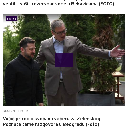
ventil i isušili rezervoar vode u Rekavicama (FOTO)
0
5 slika
Pre 1 h
REGION
|
Vučić priredio svečanu večeru za Zelenskog:
Poznate teme razgovora u Beogradu (Foto)