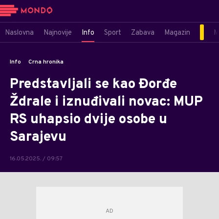
Naslovna
Najnovije
Info
Sport
Zabava
Magazin
M
Info
Crna hronika
Predstavljali se kao Đorđe
Ždrale i iznuđivali novac: MUP
RS uhapsio dvije osobe u
Sarajevu
16.05.2025. / 09:57