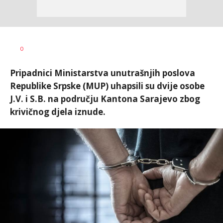
Dragana
AUTOR
0
Božić
Pripadnici Ministarstva unutrašnjih poslova
Republike Srpske (MUP) uhapsili su dvije osobe
J.V. i S.B. na području Kantona Sarajevo zbog
krivičnog djela iznude.