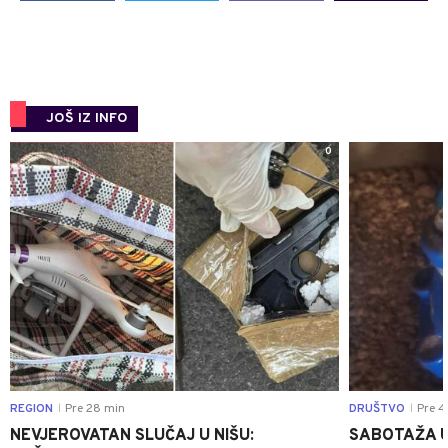
JOŠ IZ INFO
0
REGION
Pre 28 min
DRUŠTVO
Pre 4
|
|
NEVJEROVATAN SLUČAJ U NIŠU:
SABOTAŽA U