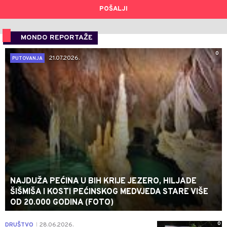
POŠALJI
MONDO REPORTAŽE
0
21.07.2026.
PUTOVANJA
NAJDUŽA PEĆINA U BIH KRIJE JEZERO, HILJADE
ŠIŠMIŠA I KOSTI PEĆINSKOG MEDVJEDA STARE VIŠE
OD 20.000 GODINA (FOTO)
0
DRUŠTVO
28.06.2026.
|