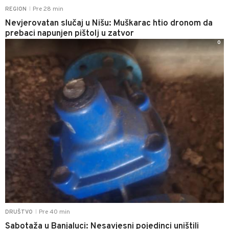
Pre 28 min
REGION
|
Nevjerovatan slučaj u Nišu: Muškarac htio dronom da
prebaci napunjen pištolj u zatvor
0
Pre 40 min
DRUŠTVO
|
Sabotaža u Banjaluci: Nesavjesni pojedinci uništili