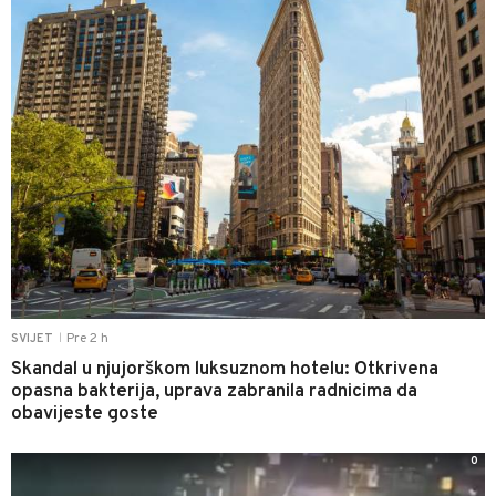
Pre 2 h
SVIJET
|
Skandal u njujorškom luksuznom hotelu: Otkrivena
opasna bakterija, uprava zabranila radnicima da
obavijeste goste
0