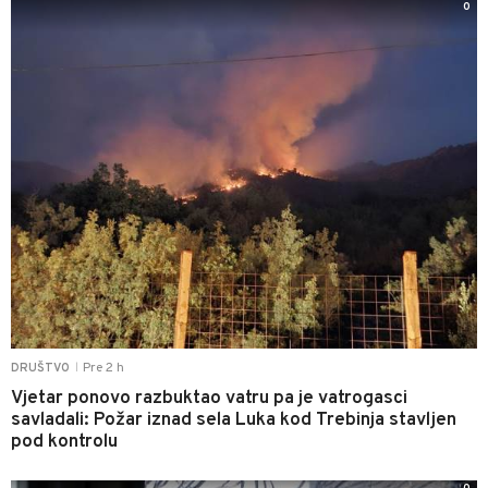
0
Pre 2 h
DRUŠTVO
|
Vjetar ponovo razbuktao vatru pa je vatrogasci
savladali: Požar iznad sela Luka kod Trebinja stavljen
pod kontrolu