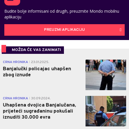
Budite bolje informisani od drugih, preuzmite Mondo mobilnu
aplikaciju
PREUZMI APLIKACIJU
MOŽDA ĆE VAS ZANIMATI
0
CRNA HRONIKA
23.01.2025.
|
Banjalučki policajac uhapšen
zbog iznude
0
CRNA HRONIKA
30.09.2024.
|
Uhapšena dvojica Banjalučana,
prijeteći sugrađaninu pokušali
iznuditi 30.000 evra