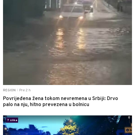
Pre 2 h
REGION
|
Povrijeđena žena tokom nevremena u Srbiji: Drvo
palo na nju, hitno prevezena u bolnicu
0
7 slika