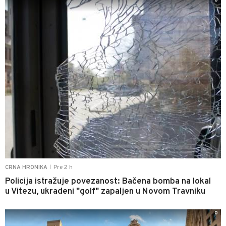
0
Pre 2 h
CRNA HRONIKA
|
Policija istražuje povezanost: Bačena bomba na lokal
u Vitezu, ukradeni "golf" zapaljen u Novom Travniku
0