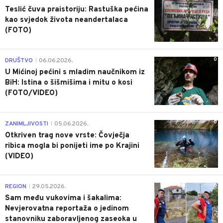
Teslić čuva praistoriju: Rastuška pećina
kao svjedok života neandertalaca
(FOTO)
0
DRUŠTVO
06.06.2026.
|
U Mićinoj pećini s mladim naučnikom iz
BiH: Istina o šišmišima i mitu o kosi
(FOTO/VIDEO)
0
ZANIMLJIVOSTI
05.06.2026.
|
Otkriven trag nove vrste: Čovječja
ribica mogla bi ponijeti ime po Krajini
(VIDEO)
0
REGION
29.05.2026.
|
Sam među vukovima i šakalima:
Nevjerovatna reportaža o jedinom
stanovniku zaboravljenog zaseoka u