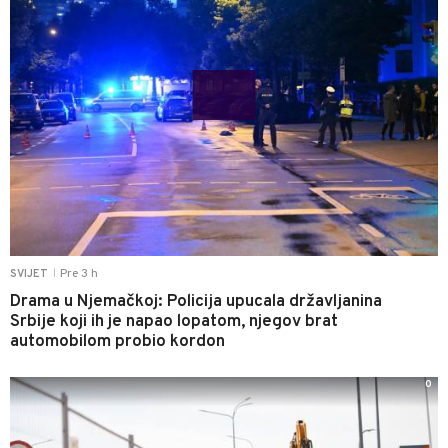
Pre 3 h
SVIJET
|
Drama u Njemačkoj: Policija upucala državljanina
Srbije koji ih je napao lopatom, njegov brat
automobilom probio kordon
0