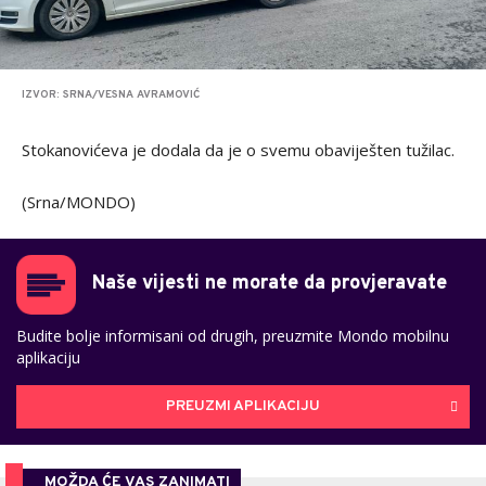
IZVOR: SRNA/VESNA AVRAMOVIĆ
Stokanovićeva je dodala da je o svemu obaviješten tužilac.
(Srna/MONDO)
Naše vijesti ne morate da provjeravate
Budite bolje informisani od drugih, preuzmite Mondo mobilnu
aplikaciju
PREUZMI APLIKACIJU
MOŽDA ĆE VAS ZANIMATI