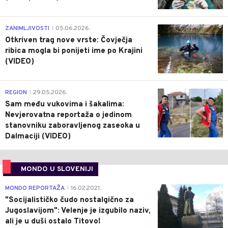
0
ZANIMLJIVOSTI
05.06.2026.
|
Otkriven trag nove vrste: Čovječja
ribica mogla bi ponijeti ime po Krajini
(VIDEO)
0
REGION
29.05.2026.
|
Sam među vukovima i šakalima:
Nevjerovatna reportaža o jedinom
stanovniku zaboravljenog zaseoka u
Dalmaciji (VIDEO)
MONDO U SLOVENIJI
4
MONDO REPORTAŽA
16.02.2021.
|
"Socijalističko čudo nostalgično za
Jugoslavijom": Velenje je izgubilo naziv,
ali je u duši ostalo Titovo!