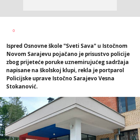
Nikolina
AUTOR
0
Damjanić
Ispred Osnovne škole "Sveti Sava" u Istočnom
Novom Sarajevu pojačano je prisustvo policije
zbog prijeteće poruke uznemirujućeg sadržaja
napisane na školskoj klupi, rekla je portparol
Policijske uprave Istočno Sarajevo Vesna
Stokanović.