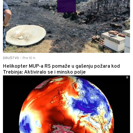
Pre 10 h
DRUŠTVO
|
Helikopter MUP-a RS pomaže u gašenju požara kod
Trebinja: Aktiviralo se i minsko polje
0