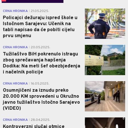
0
CRNA HRONIKA
21.05.2025.
|
Policajci dežuraju ispred škole u
Istočnom Sarajevu: Učenik na
tabli napisao da će pobiti cijelu
prvu smjenu
3
CRNA HRONIKA
20.05.2025.
|
Tužilaštvo BiH pokrenulo istragu
zbog sprečavanja hapšenja
Dodika: Na meti šef obezbjeđenja
i načelnik policije
0
CRNA HRONIKA
16.05.2025.
|
Osumnjičeni za iznudu preko
20.000 KM sprovedeni u Okružno
javno tužilaštvo Istočno Sarajevo
(VIDEO)
0
CRNA HRONIKA
28.04.2025.
|
Kontroverzni slučaj otmice