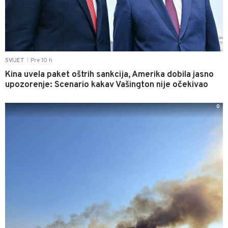
Pre 10 h
SVIJET
|
Kina uvela paket oštrih sankcija, Amerika dobila jasno
upozorenje: Scenario kakav Vašington nije očekivao
0