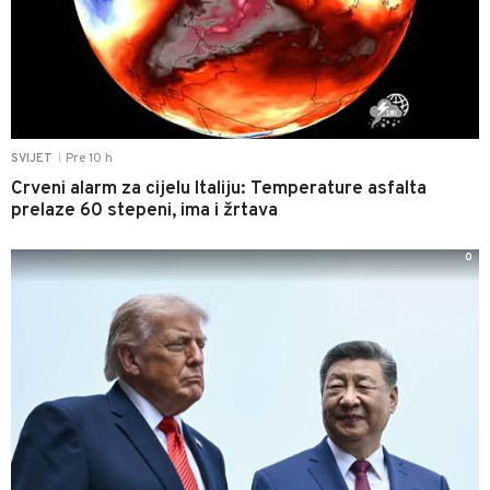
Pre 10 h
SVIJET
|
Crveni alarm za cijelu Italiju: Temperature asfalta
prelaze 60 stepeni, ima i žrtava
0