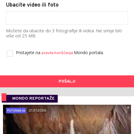
Ubacite video ili foto
Možete da ubacite do 3 fotografije ili videa. Ne smije biti
više od 25 MB.
Pristajete na
Mondo portala.
pravila korišćenja
POŠALJI
MONDO REPORTAŽE
0
21.07.2026.
PUTOVANJA