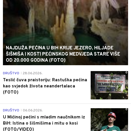
NAJDUŽA PEĆINA U BIH KRIJE JEZERO, HILJADE
ŠIŠMIŠA I KOSTI PEĆINSKOG MEDVJEDA STARE VIŠE
OD 20.000 GODINA (FOTO)
0
DRUŠTVO
28.06.2026.
|
Teslić čuva praistoriju: Rastuška pećina
kao svjedok života neandertalaca
(FOTO)
0
DRUŠTVO
06.06.2026.
|
U Mićinoj pećini s mladim naučnikom iz
BiH: Istina o šišmišima i mitu o kosi
(FOTO/VIDEO)