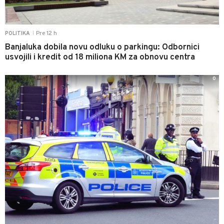
Pre 12 h
POLITIKA
|
Banjaluka dobila novu odluku o parkingu: Odbornici
usvojili i kredit od 18 miliona KM za obnovu centra
0