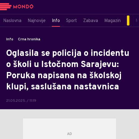
Naslovna
Najnovije
Info
Sport
Zabava
Magazin
M
Info
Crna hronika
Oglasila se policija o incidentu
o školi u Istočnom Sarajevu:
Poruka napisana na školskoj
klupi, saslušana nastavnica
21.05.2025. / 11:19