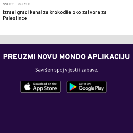
Pre 13 h
SVIJET
|
Izrael gradi kanal za krokodile oko zatvora za
Palestince
PREUZMI NOVU MONDO APLIKACIJU
Savršen spoj vijesti i zabave.