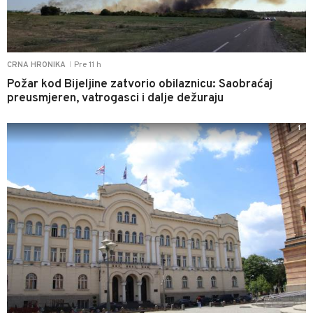
Pre 11 h
CRNA HRONIKA
|
Požar kod Bijeljine zatvorio obilaznicu: Saobraćaj
preusmjeren, vatrogasci i dalje dežuraju
1