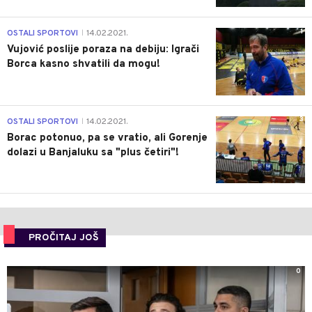
1
OSTALI SPORTOVI
14.02.2021.
|
Vujović poslije poraza na debiju: Igrači
Borca kasno shvatili da mogu!
3
OSTALI SPORTOVI
14.02.2021.
|
Borac potonuo, pa se vratio, ali Gorenje
dolazi u Banjaluku sa "plus četiri"!
PROČITAJ JOŠ
0