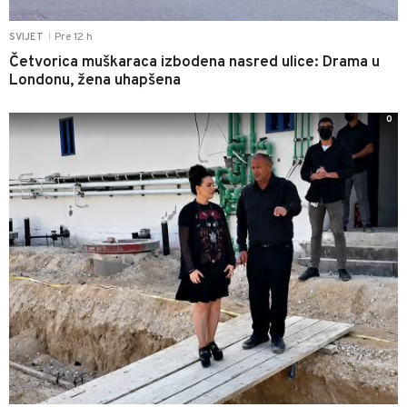
Pre 12 h
SVIJET
|
Četvorica muškaraca izbodena nasred ulice: Drama u
Londonu, žena uhapšena
0