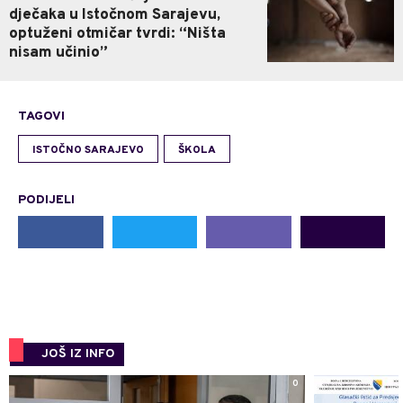
dječaka u Istočnom Sarajevu,
optuženi otmičar tvrdi: “Ništa
nisam učinio”
TAGOVI
ISTOČNO SARAJEVO
ŠKOLA
PODIJELI
JOŠ IZ INFO
0