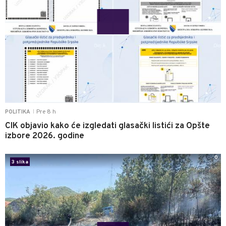
Pre 8 h
POLITIKA
|
CIK objavio kako će izgledati glasački listići za Opšte
izbore 2026. godine
0
3 slika