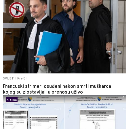
Pre 8 h
SVIJET
|
Francuski strimeri osuđeni nakon smrti muškarca
kojeg su zlostavljali u prenosu uživo
0
4 slika