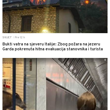
Pre 12 h
SVIJET
|
Bukti vatra na sjeveru Italije: Zbog požara na jezeru
Garda pokrenuta hitna evakuacija stanovnika i turista
0