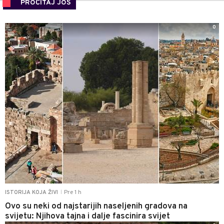
PROČITAJ JOŠ
0
Pre 1 h
ISTORIJA KOJA ŽIVI
|
Ovo su neki od najstarijih naseljenih gradova na
svijetu: Njihova tajna i dalje fascinira svijet