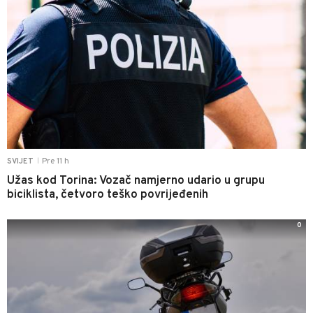
Pre 11 h
SVIJET
|
Užas kod Torina: Vozač namjerno udario u grupu
biciklista, četvoro teško povrijeđenih
0