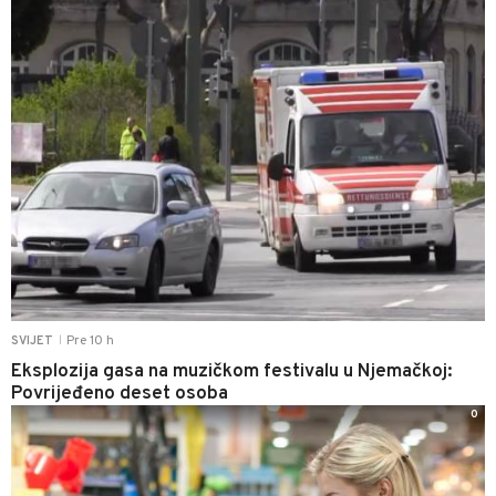
Pre 10 h
SVIJET
|
Eksplozija gasa na muzičkom festivalu u Njemačkoj:
Povrijeđeno deset osoba
0