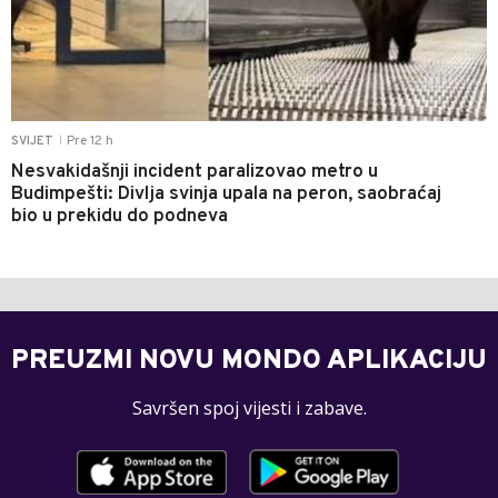
Pre 12 h
SVIJET
|
Nesvakidašnji incident paralizovao metro u
Budimpešti: Divlja svinja upala na peron, saobraćaj
bio u prekidu do podneva
PREUZMI NOVU MONDO APLIKACIJU
Savršen spoj vijesti i zabave.