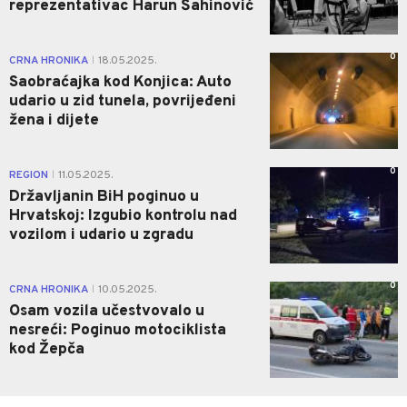
reprezentativac Harun Šahinović
0
CRNA HRONIKA
18.05.2025.
|
Saobraćajka kod Konjica: Auto
udario u zid tunela, povrijeđeni
žena i dijete
0
REGION
11.05.2025.
|
Državljanin BiH poginuo u
Hrvatskoj: Izgubio kontrolu nad
vozilom i udario u zgradu
0
CRNA HRONIKA
10.05.2025.
|
Osam vozila učestvovalo u
nesreći: Poginuo motociklista
kod Žepča