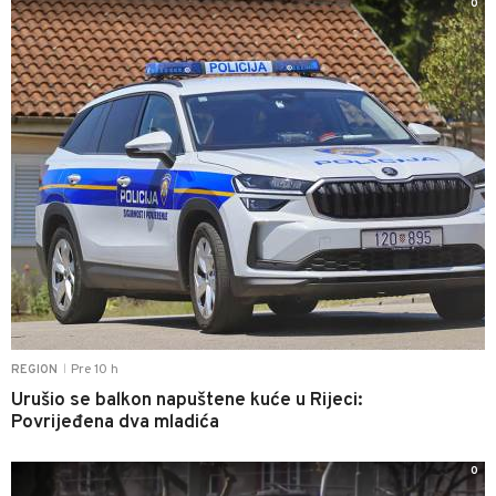
0
Pre 10 h
REGION
|
Urušio se balkon napuštene kuće u Rijeci:
Povrijeđena dva mladića
0