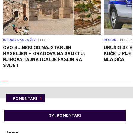
ISTORIJA KOJA ŽIVI
Pre 1 h
REGION
Pre 10 h
|
|
OVO SU NEKI OD NAJSTARIJIH
URUŠIO SE 
NASELJENIH GRADOVA NA SVIJETU:
KUĆE U RIJE
NJIHOVA TAJNA I DALJE FASCINIRA
MLADIĆA
SVIJET
KOMENTARI
1
SVI KOMENTARI