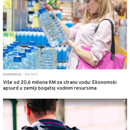
Pre 10 h
EKONOMIJA
|
Više od 20,6 miliona KM za stranu vodu: Ekonomski
apsurd u zemlji bogatoj vodnim resursima
0