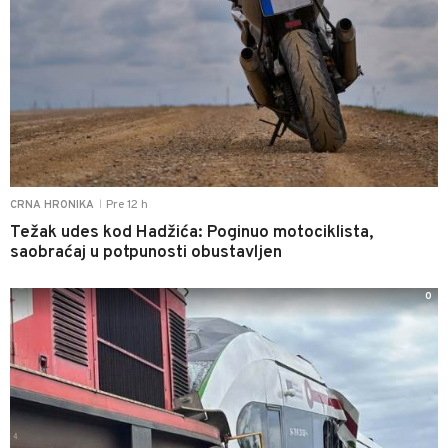
Pre 12 h
CRNA HRONIKA
|
Težak udes kod Hadžića: Poginuo motociklista,
saobraćaj u potpunosti obustavljen
0