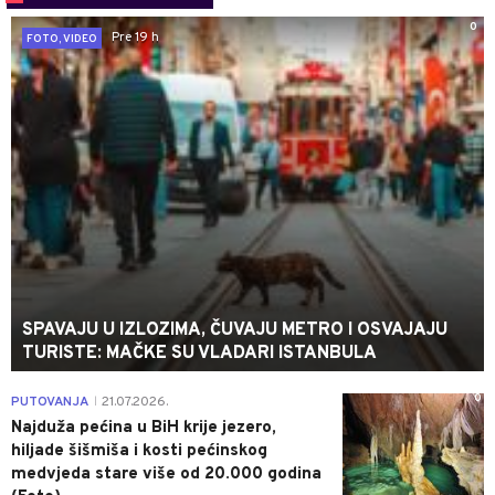
0
Pre 19 h
FOTO, VIDEO
SPAVAJU U IZLOZIMA, ČUVAJU METRO I OSVAJAJU
TURISTE: MAČKE SU VLADARI ISTANBULA
0
PUTOVANJA
21.07.2026.
|
Najduža pećina u BiH krije jezero,
hiljade šišmiša i kosti pećinskog
medvjeda stare više od 20.000 godina