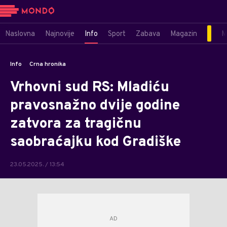
Naslovna
Najnovije
Info
Sport
Zabava
Magazin
M
Info
Crna hronika
Vrhovni sud RS: Mladiću
pravosnažno dvije godine
zatvora za tragičnu
saobraćajku kod Gradiške
23.05.2025. / 13:54