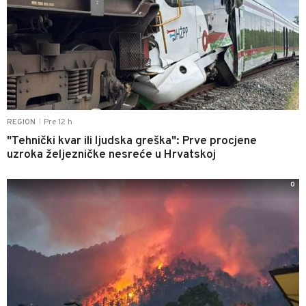
Pre 12 h
REGION
|
"Tehnički kvar ili ljudska greška": Prve procjene
uzroka željezničke nesreće u Hrvatskoj
0