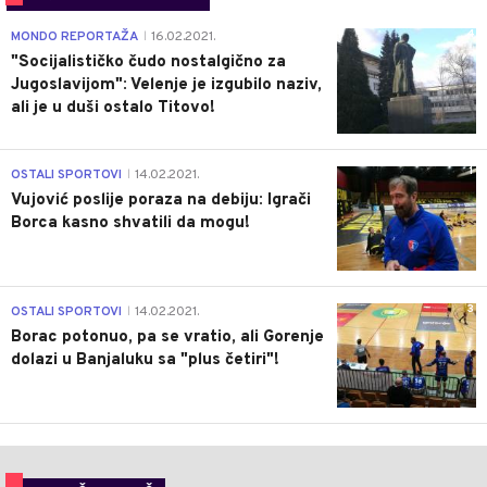
4
MONDO REPORTAŽA
16.02.2021.
|
"Socijalističko čudo nostalgično za
Jugoslavijom": Velenje je izgubilo naziv,
ali je u duši ostalo Titovo!
1
OSTALI SPORTOVI
14.02.2021.
|
Vujović poslije poraza na debiju: Igrači
Borca kasno shvatili da mogu!
3
OSTALI SPORTOVI
14.02.2021.
|
Borac potonuo, pa se vratio, ali Gorenje
dolazi u Banjaluku sa "plus četiri"!