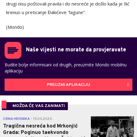
drugi nisu poštovali pravila i do nesreće je došlo kada je Ilić
krenuo u preticanje Đakićeve ”lagune”.
(Mondo)
Naše vijesti ne morate da provjeravate
Budite bolje informisani od drugih, preuzmite Mondo mobilnu
aplikaciju
PREUZMI APLIKACIJU
MOŽDA ĆE VAS ZANIMATI
0
CRNA HRONIKA
19.05.2025.
|
Tragična nesreća kod Mrkonjić
Grada: Poginuo taekvondo