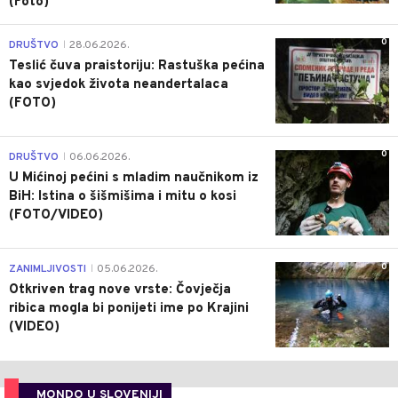
(Foto)
0
DRUŠTVO
28.06.2026.
|
Teslić čuva praistoriju: Rastuška pećina
kao svjedok života neandertalaca
(FOTO)
0
DRUŠTVO
06.06.2026.
|
U Mićinoj pećini s mladim naučnikom iz
BiH: Istina o šišmišima i mitu o kosi
(FOTO/VIDEO)
0
ZANIMLJIVOSTI
05.06.2026.
|
Otkriven trag nove vrste: Čovječja
ribica mogla bi ponijeti ime po Krajini
(VIDEO)
MONDO U SLOVENIJI