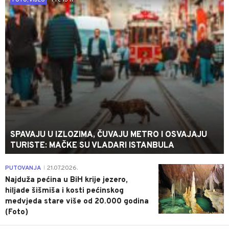
FOTO, VIDEO
SPAVAJU U IZLOZIMA, ČUVAJU METRO I OSVAJAJU
TURISTE: MAČKE SU VLADARI ISTANBULA
0
PUTOVANJA
21.07.2026.
|
Najduža pećina u BiH krije jezero,
hiljade šišmiša i kosti pećinskog
medvjeda stare više od 20.000 godina
(Foto)