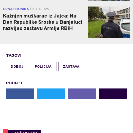
0
CRNA HRONIKA
10.01.2025.
|
Kažnjen muškarac iz Jajca: Na
Dan Republike Srpske u Banjaluci
razvijao zastavu Armije RBiH
TAGOVI
DOBOJ
POLICIJA
ZASTAVA
PODIJELI