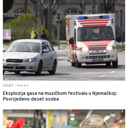
Pre 4 h
SVIJET
|
Eksplozija gasa na muzičkom festivalu u Njemačkoj:
Povrijeđeno deset osoba
0