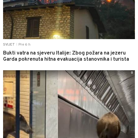
Pre 6 h
SVIJET
|
Bukti vatra na sjeveru Italije: Zbog požara na jezeru
Garda pokrenuta hitna evakuacija stanovnika i turista
0