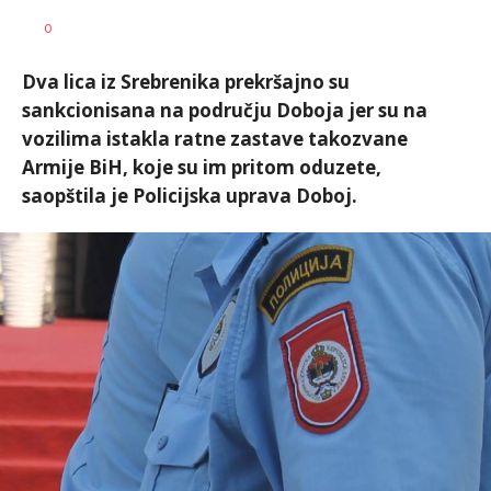
Dragana
AUTOR
0
Božić
Dva lica iz Srebrenika prekršajno su
sankcionisana na području Doboja jer su na
vozilima istakla ratne zastave takozvane
Armije BiH, koje su im pritom oduzete,
saopštila je Policijska uprava Doboj.