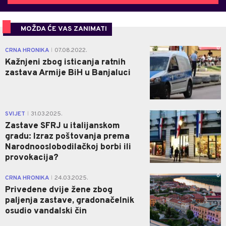
MOŽDA ĆE VAS ZANIMATI
0
CRNA HRONIKA
07.08.2022.
|
Kažnjeni zbog isticanja ratnih
zastava Armije BiH u Banjaluci
0
SVIJET
31.03.2025.
|
Zastave SFRJ u italijanskom
gradu: Izraz poštovanja prema
Narodnooslobodilačkoj borbi ili
provokacija?
0
CRNA HRONIKA
24.03.2025.
|
Privedene dvije žene zbog
paljenja zastave, gradonačelnik
osudio vandalski čin