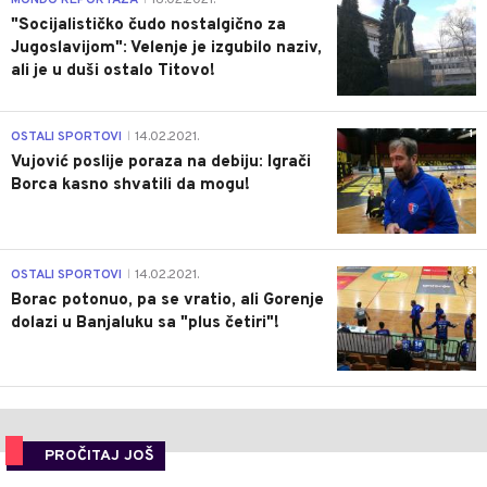
MONDO REPORTAŽA
16.02.2021.
"Socijalističko čudo nostalgično za
Jugoslavijom": Velenje je izgubilo naziv,
ali je u duši ostalo Titovo!
1
OSTALI SPORTOVI
14.02.2021.
|
Vujović poslije poraza na debiju: Igrači
Borca kasno shvatili da mogu!
3
OSTALI SPORTOVI
14.02.2021.
|
Borac potonuo, pa se vratio, ali Gorenje
dolazi u Banjaluku sa "plus četiri"!
PROČITAJ JOŠ