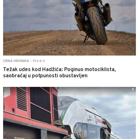
Pre 6 h
CRNA HRONIKA
|
Težak udes kod Hadžića: Poginuo motociklista,
saobraćaj u potpunosti obustavljen
0