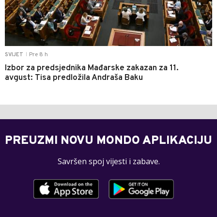
Pre 8 h
SVIJET
|
Izbor za predsjednika Mađarske zakazan za 11.
avgust: Tisa predložila Andraša Baku
PREUZMI NOVU MONDO APLIKACIJU
Savršen spoj vijesti i zabave.