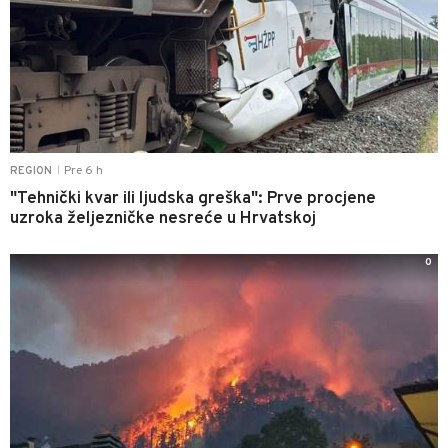
Pre 6 h
REGION
|
"Tehnički kvar ili ljudska greška": Prve procjene
uzroka željezničke nesreće u Hrvatskoj
0