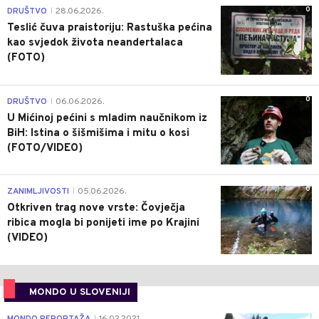
0
DRUŠTVO
28.06.2026.
|
Teslić čuva praistoriju: Rastuška pećina
kao svjedok života neandertalaca
(FOTO)
0
DRUŠTVO
06.06.2026.
|
U Mićinoj pećini s mladim naučnikom iz
BiH: Istina o šišmišima i mitu o kosi
(FOTO/VIDEO)
0
ZANIMLJIVOSTI
05.06.2026.
|
Otkriven trag nove vrste: Čovječja
ribica mogla bi ponijeti ime po Krajini
(VIDEO)
MONDO U SLOVENIJI
4
|