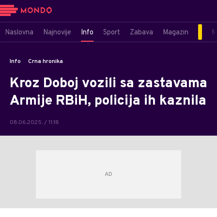
Naslovna
Najnovije
Info
Sport
Zabava
Magazin
M
Info
Crna hronika
Kroz Doboj vozili sa zastavama
Armije RBiH, policija ih kaznila
08.06.2025. / 11:18