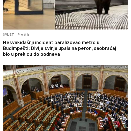
Pre 6 h
SVIJET
|
Nesvakidašnji incident paralizovao metro u
Budimpešti: Divlja svinja upala na peron, saobraćaj
bio u prekidu do podneva
0