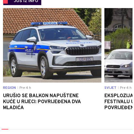
JOŠ IZ INFO
0
REGION
Pre 4 h
SVIJET
Pre 4 h
|
|
URUŠIO SE BALKON NAPUŠTENE
EKSPLOZIJA
KUĆE U RIJECI: POVRIJEĐENA DVA
FESTIVALU 
MLADIĆA
POVRIJEĐEN