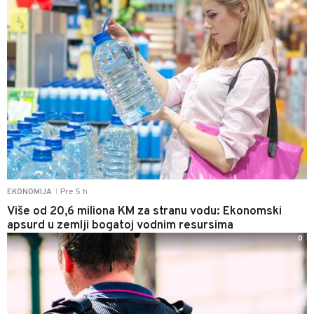
Pre 5 h
EKONOMIJA
|
Više od 20,6 miliona KM za stranu vodu: Ekonomski
apsurd u zemlji bogatoj vodnim resursima
0