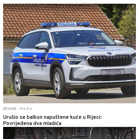
0
Pre 4 h
REGION
|
Urušio se balkon napuštene kuće u Rijeci:
Povrijeđena dva mladića
0