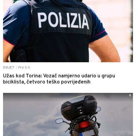
Pre 5 h
SVIJET
|
Užas kod Torina: Vozač namjerno udario u grupu
biciklista, četvoro teško povrijeđenih
0