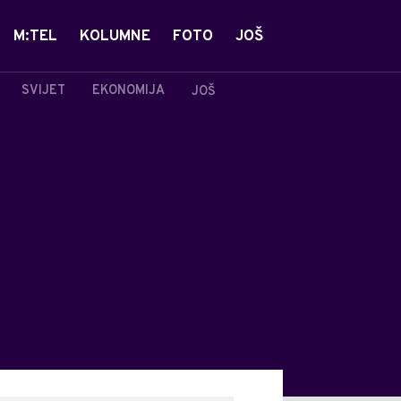
M:TEL
KOLUMNE
FOTO
JOŠ
SVIJET
EKONOMIJA
JOŠ