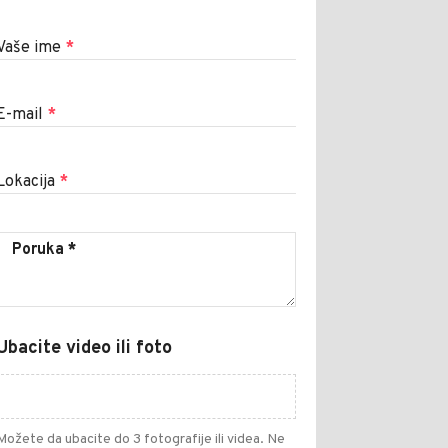
Vaše ime
*
E-mail
*
Lokacija
*
Ubacite video ili foto
Možete da ubacite do 3 fotografije ili videa. Ne