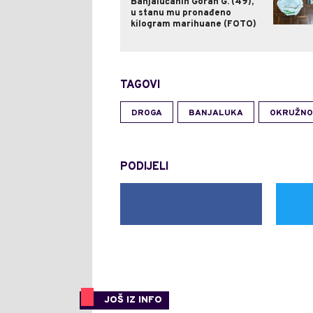
Banjalučanin Goran G. (49),
u stanu mu pronađeno
kilogram marihuane (FOTO)
TAGOVI
DROGA
BANJALUKA
OKRUŽNO
PODIJELI
JOŠ IZ INFO