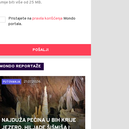
smije biti više od 25 MB.
Pristajete na
pravila korišćenja
Mondo
portala.
POŠALJI
MONDO REPORTAŽE
0
21.07.2026.
PUTOVANJA
NAJDUŽA PEĆINA U BIH KRIJE
JEZERO, HILJADE ŠIŠMIŠA I