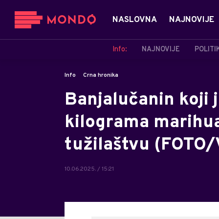
NASLOVNA
NAJNOVIJE
Info:
NAJNOVIJE
POLITI
Info
Crna hronika
Banjalučanin koji 
kilograma marihua
tužilaštvu (FOTO
10.06.2025. / 15:21