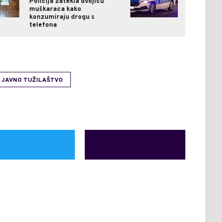
Policija zatekla dvojicu
muškaraca kako
konzumiraju drogu s
telefona
 JAVNO TUŽILAŠTVO