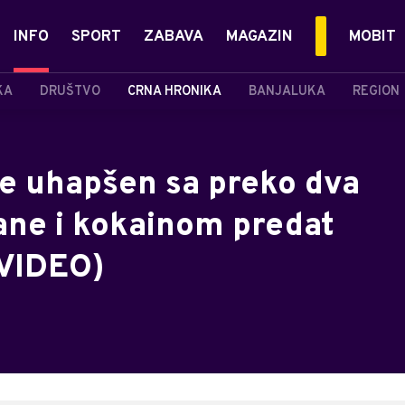
INFO
SPORT
ZABAVA
MAGAZIN
MOBIT
KA
DRUŠTVO
CRNA HRONIKA
BANJALUKA
REGION
je uhapšen sa preko dva
ne i kokainom predat
/VIDEO)