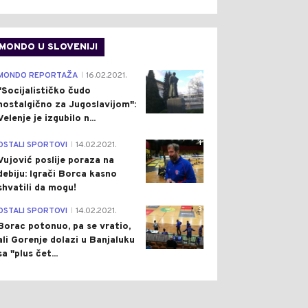
MONDO U SLOVENIJI
4
MONDO REPORTAŽA
16.02.2021.
|
"Socijalističko čudo
nostalgično za Jugoslavijom":
Velenje je izgubilo n...
1
OSTALI SPORTOVI
14.02.2021.
|
Vujović poslije poraza na
debiju: Igrači Borca kasno
shvatili da mogu!
3
OSTALI SPORTOVI
14.02.2021.
|
Borac potonuo, pa se vratio,
ali Gorenje dolazi u Banjaluku
sa "plus čet...