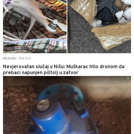
Pre 11 h
REGION
|
Nevjerovatan slučaj u Nišu: Muškarac htio dronom da
prebaci napunjen pištolj u zatvor
1