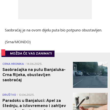
Saobraćaj je na ovom dijelu puta bio potpuno obustavljen.
(Srna/MONDO)
MOŽDA ĆE VAS ZANIMATI
0
CRNA HRONIKA
14.06.2025.
|
Saobraćajka na putu Banjaluka-
Crna Rijeka, obustavljen
saobraćaj
0
DRUŠTVO
13.06.2025.
|
Paradoks u Banjaluci: Apel za
štednju, a istovremeno i zahtjev