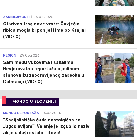
0
ZANIMLJIVOSTI
05.06.2026.
|
Otkriven trag nove vrste: Čovječja
ribica mogla bi ponijeti ime po Krajini
(VIDEO)
0
REGION
29.05.2026.
|
Sam među vukovima i šakalima:
Nevjerovatna reportaža o jedinom
stanovniku zaboravljenog zaseoka u
Dalmaciji (VIDEO)
MONDO U SLOVENIJI
4
MONDO REPORTAŽA
16.02.2021.
|
"Socijalističko čudo nostalgično za
Jugoslavijom": Velenje je izgubilo naziv,
ali je u duši ostalo Titovo!