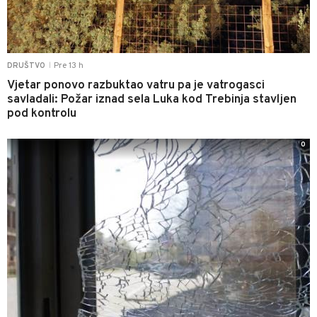
Pre 13 h
DRUŠTVO
|
Vjetar ponovo razbuktao vatru pa je vatrogasci
savladali: Požar iznad sela Luka kod Trebinja stavljen
pod kontrolu
0