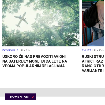
EKONOMIJA
Pre 2 h
SVIJET
Pre 10 h
|
|
USKORO ĆE NAS PREVOZITI AVIONI
RUSKI STRU
NA BATERIJE? MOGLI BI DA LETE NA
AFRICI: RAZ
VEOMA POPULARNIM RELACIJAMA
RANO OTKRI
VARIJANTE 
KOMENTARI
0