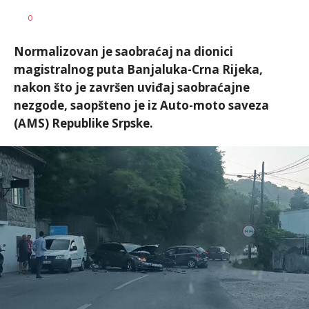
Nikolina
AUTOR
0
Damjanić
Normalizovan je saobraćaj na dionici
magistralnog puta Banjaluka-Crna Rijeka,
nakon što je završen uviđaj saobraćajne
nezgode, saopšteno je iz Auto-moto saveza
(AMS) Republike Srpske.