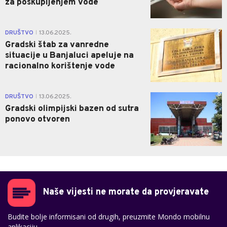
za poskupljenjem vode
0
DRUŠTVO
13.06.2025.
|
Gradski štab za vanredne
situacije u Banjaluci apeluje na
racionalno korištenje vode
0
DRUŠTVO
13.06.2025.
|
Gradski olimpijski bazen od sutra
ponovo otvoren
Naše vijesti ne morate da provjeravate
Budite bolje informisani od drugih, preuzmite Mondo mobilnu
aplikaciju