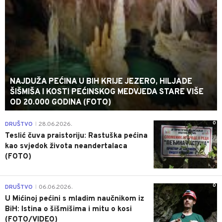
NAJDUŽA PEĆINA U BIH KRIJE JEZERO, HILJADE
ŠIŠMIŠA I KOSTI PEĆINSKOG MEDVJEDA STARE VIŠE
OD 20.000 GODINA (FOTO)
0
DRUŠTVO
28.06.2026.
|
Teslić čuva praistoriju: Rastuška pećina
kao svjedok života neandertalaca
(FOTO)
0
DRUŠTVO
06.06.2026.
|
U Mićinoj pećini s mladim naučnikom iz
BiH: Istina o šišmišima i mitu o kosi
(FOTO/VIDEO)