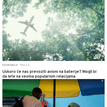
Pre 2 h
EKONOMIJA
|
Uskoro će nas prevoziti avioni na baterije? Mogli bi
da lete na veoma popularnim relacijama
0