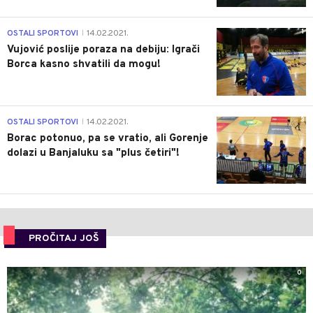
1
OSTALI SPORTOVI
14.02.2021.
|
Vujović poslije poraza na debiju: Igrači
Borca kasno shvatili da mogu!
3
OSTALI SPORTOVI
14.02.2021.
|
Borac potonuo, pa se vratio, ali Gorenje
dolazi u Banjaluku sa "plus četiri"!
PROČITAJ JOŠ
0