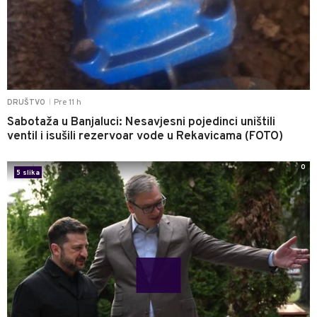
Pre 11 h
DRUŠTVO
|
Sabotaža u Banjaluci: Nesavjesni pojedinci uništili
ventil i isušili rezervoar vode u Rekavicama (FOTO)
0
5 slika