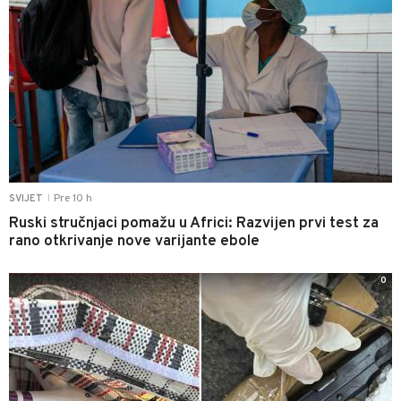
Pre 10 h
SVIJET
|
Ruski stručnjaci pomažu u Africi: Razvijen prvi test za
rano otkrivanje nove varijante ebole
0