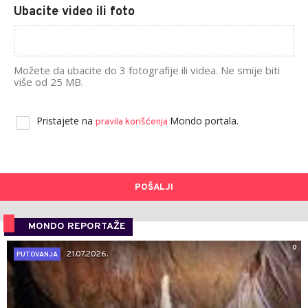
Ubacite video ili foto
Možete da ubacite do 3 fotografije ili videa. Ne smije biti
više od 25 MB.
Pristajete na
Mondo portala.
pravila korišćenja
POŠALJI
MONDO REPORTAŽE
0
21.07.2026.
PUTOVANJA