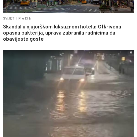
Pre 13 h
SVIJET
|
Skandal u njujorškom luksuznom hotelu: Otkrivena
opasna bakterija, uprava zabranila radnicima da
obavijeste goste
0