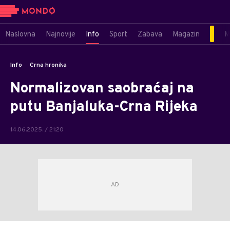
Naslovna
Najnovije
Info
Sport
Zabava
Magazin
M
Info
Crna hronika
Normalizovan saobraćaj na
putu Banjaluka-Crna Rijeka
14.06.2025. / 21:20