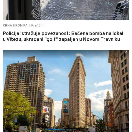
Pre 13 h
CRNA HRONIKA
|
Policija istražuje povezanost: Bačena bomba na lokal
u Vitezu, ukradeni "golf" zapaljen u Novom Travniku
0