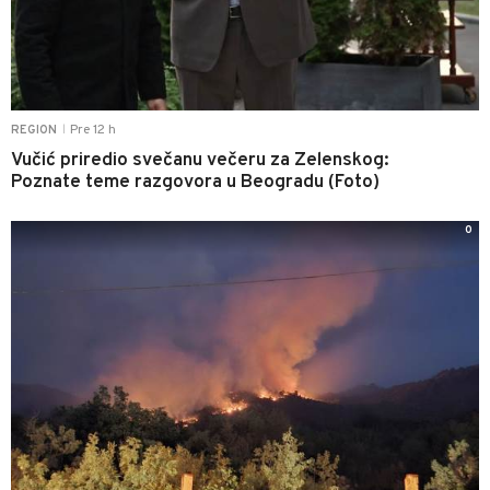
Pre 12 h
REGION
|
Vučić priredio svečanu večeru za Zelenskog:
Poznate teme razgovora u Beogradu (Foto)
0