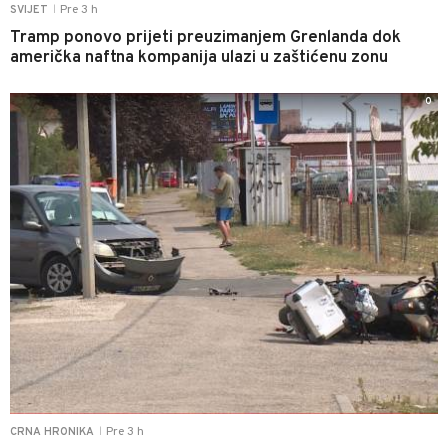
Pre 3 h
SVIJET
|
Tramp ponovo prijeti preuzimanjem Grenlanda dok
američka naftna kompanija ulazi u zaštićenu zonu
0
Pre 3 h
CRNA HRONIKA
|