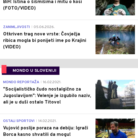
BiH: Istina o šišmišima i mitu o kosi
(FOTO/VIDEO)
0
ZANIMLJIVOSTI
05.06.2026.
|
Otkriven trag nove vrste: Čovječja
ribica mogla bi ponijeti ime po Krajini
(VIDEO)
MONDO U SLOVENIJI
4
MONDO REPORTAŽA
16.02.2021.
|
"Socijalističko čudo nostalgično za
Jugoslavijom": Velenje je izgubilo naziv,
ali je u duši ostalo Titovo!
1
OSTALI SPORTOVI
14.02.2021.
|
Vujović poslije poraza na debiju: Igrači
Borca kasno shvatili da mogu!