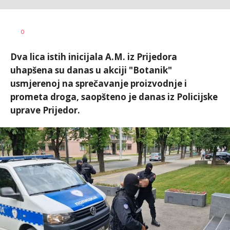
Nikolina
AUTOR
0
Damjanić
Dva lica istih inicijala A.M. iz Prijedora
uhapšena su danas u akciji "Botanik"
usmjerenoj na sprečavanje proizvodnje i
prometa droga, saopšteno je danas iz Policijske
uprave Prijedor.