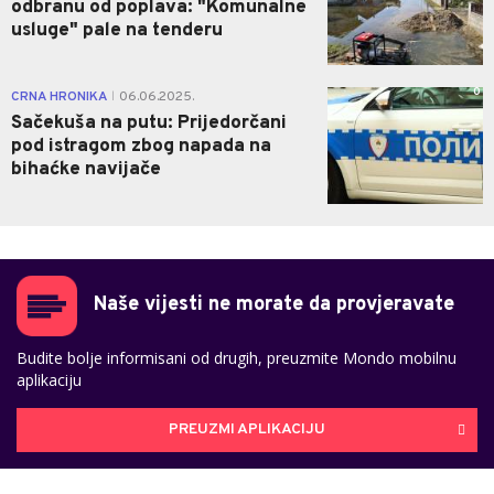
odbranu od poplava: "Komunalne
usluge" pale na tenderu
0
CRNA HRONIKA
06.06.2025.
|
Sačekuša na putu: Prijedorčani
pod istragom zbog napada na
bihaćke navijače
Naše vijesti ne morate da provjeravate
Budite bolje informisani od drugih, preuzmite Mondo mobilnu
aplikaciju
PREUZMI APLIKACIJU