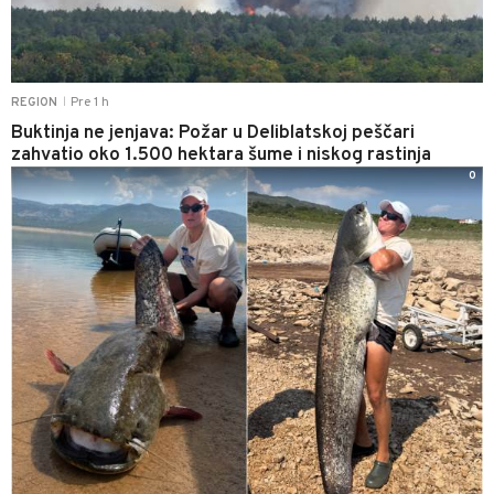
Pre 1 h
REGION
|
Buktinja ne jenjava: Požar u Deliblatskoj peščari
zahvatio oko 1.500 hektara šume i niskog rastinja
0