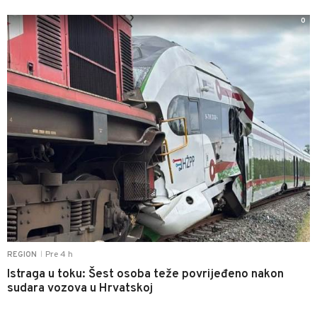
0
Pre 4 h
REGION
|
Istraga u toku: Šest osoba teže povrijeđeno nakon
sudara vozova u Hrvatskoj