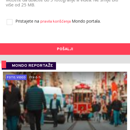
više od 25 MB.
Pristajete na
Mondo portala.
pravila korišćenja
POŠALJI
MONDO REPORTAŽE
0
Pre 6 h
FOTO, VIDEO