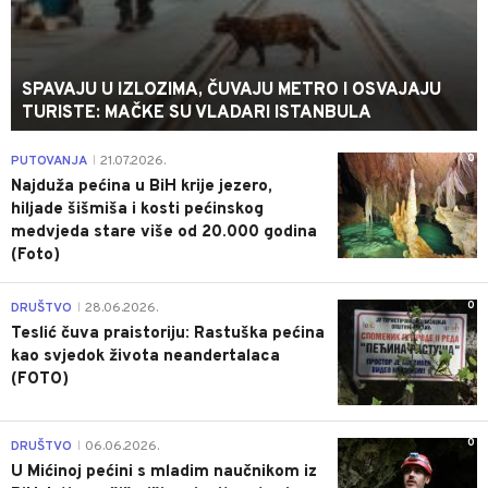
SPAVAJU U IZLOZIMA, ČUVAJU METRO I OSVAJAJU
TURISTE: MAČKE SU VLADARI ISTANBULA
0
PUTOVANJA
21.07.2026.
|
Najduža pećina u BiH krije jezero,
hiljade šišmiša i kosti pećinskog
medvjeda stare više od 20.000 godina
(Foto)
0
DRUŠTVO
28.06.2026.
|
Teslić čuva praistoriju: Rastuška pećina
kao svjedok života neandertalaca
(FOTO)
0
DRUŠTVO
06.06.2026.
|
U Mićinoj pećini s mladim naučnikom iz