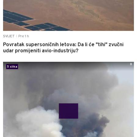
Pre 1 h
SVIJET
|
Povratak supersoničnih letova: Da li će "tihi" zvučni
udar promijeniti avio-industriju?
0
5 slika