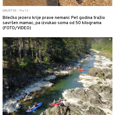
Pre 1 h
DRUŠTVO
|
Bilećko jezero krije prave nemani: Pet godina tražio
savršen mamac, pa izvukao soma od 50 kilograma
(FOTO/VIDEO)
0