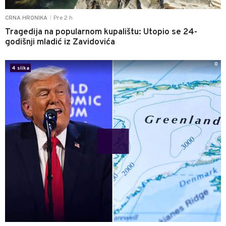
Pre 2 h
CRNA HRONIKA
|
Tragedija na popularnom kupalištu: Utopio se 24-
godišnji mladić iz Zavidovića
0
4 slika