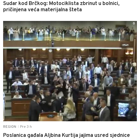
Sudar kod Brčkog: Motociklista zbrinut u bolnici,
pričinjena veća materijalna šteta
0
Pre 3 h
REGION
|
Poslanica gađala Aljbina Kurtija jajima usred sjednice