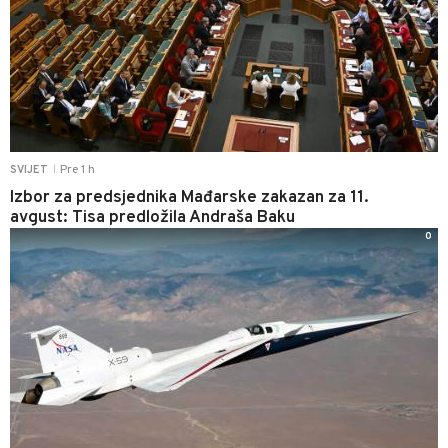
Pre 1 h
SVIJET
|
Izbor za predsjednika Mađarske zakazan za 11.
avgust: Tisa predložila Andraša Baku
0