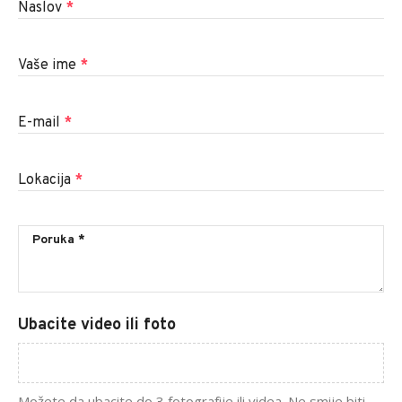
Naslov
*
Vaše ime
*
E-mail
*
Lokacija
*
Ubacite video ili foto
Možete da ubacite do 3 fotografije ili videa. Ne smije biti