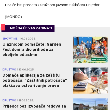
Lica će biti predata Okružnom javnom tužilaštvu Prijedor.
(MONDO)
MOŽDA ĆE VAS ZANIMATI
0
SHOWTIME
16.06.2025.
|
Ulaznicom pomažete: Garden
Fest donira dio prihoda za
oboljele od astme
0
DRUŠTVO
12.06.2025.
|
Domaća aplikacija za zaštitu
potrošača: "Zaštitnik potrošača"
olakšava ostvarivanje prava
0
DRUŠTVO
11.06.2025.
|
Prijedor bez izvođača radova za