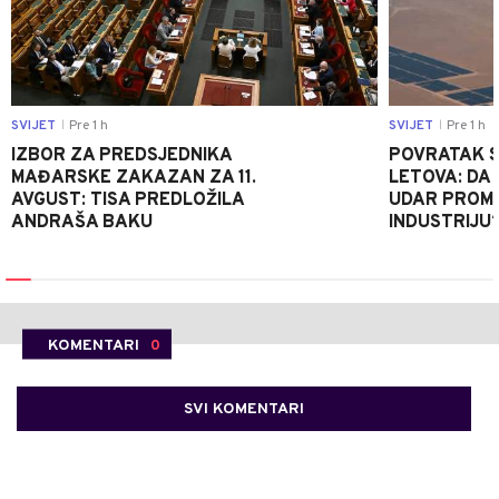
SVIJET
Pre 1 h
SVIJET
Pre 1 h
|
|
IZBOR ZA PREDSJEDNIKA
POVRATAK S
MAĐARSKE ZAKAZAN ZA 11.
LETOVA: DA L
AVGUST: TISA PREDLOŽILA
UDAR PROMIJ
ANDRAŠA BAKU
INDUSTRIJU
KOMENTARI
0
SVI KOMENTARI