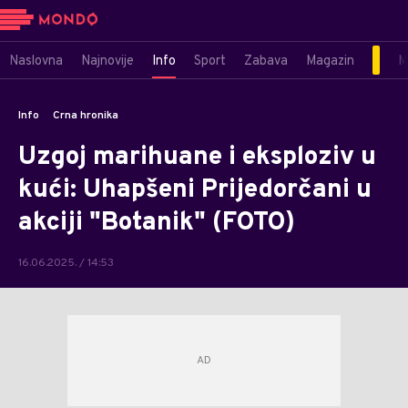
Naslovna
Najnovije
Info
Sport
Zabava
Magazin
M
Info
Crna hronika
Uzgoj marihuane i eksploziv u
kući: Uhapšeni Prijedorčani u
akciji "Botanik" (FOTO)
16.06.2025. / 14:53