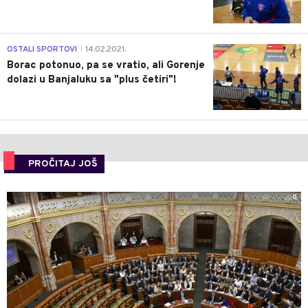
3
OSTALI SPORTOVI
14.02.2021.
|
Borac potonuo, pa se vratio, ali Gorenje
dolazi u Banjaluku sa "plus četiri"!
PROČITAJ JOŠ
0