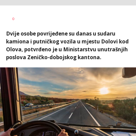
Dušan
AUTOR
0
Volaš
Dvije osobe povrijeđene su danas u sudaru
kamiona i putničkog vozila u mjestu Dolovi kod
Olova, potvrđeno je u Ministarstvu unutrašnjih
poslova Zeničko-dobojskog kantona.