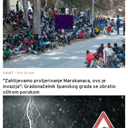
Pre 56 min
SVIJET
|
"Zahtijevamo protjerivanje Marokanaca, ovo je
invazija": Gradonačelnik španskog grada se obratio
oštrom porukom
0