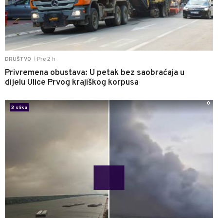
Pre 2 h
DRUŠTVO
|
Privremena obustava: U petak bez saobraćaja u
dijelu Ulice Prvog krajiškog korpusa
0
3 slika