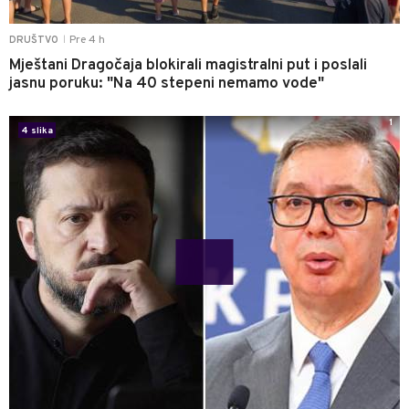
Pre 4 h
DRUŠTVO
|
Mještani Dragočaja blokirali magistralni put i poslali
jasnu poruku: "Na 40 stepeni nemamo vode"
1
4 slika