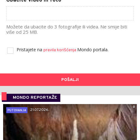
Ubacite video ili foto
Možete da ubacite do 3 fotografije ili videa. Ne smije biti
više od 25 MB.
Pristajete na
Mondo portala.
pravila korišćenja
POŠALJI
MONDO REPORTAŽE
0
21.07.2026.
PUTOVANJA