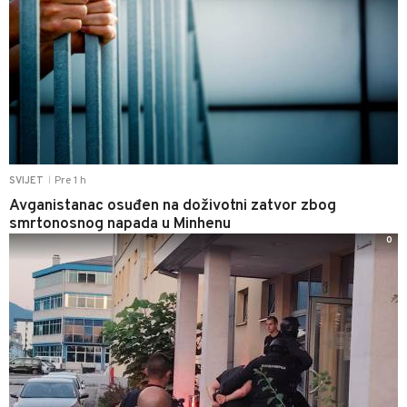
Pre 1 h
SVIJET
|
Avganistanac osuđen na doživotni zatvor zbog
smrtonosnog napada u Minhenu
0