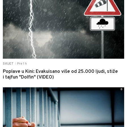
Pre 1 h
SVIJET
|
Poplave u Kini: Evakuisano više od 25.000 ljudi, stiže
i tajfun "Dolfin" (VIDEO)
0