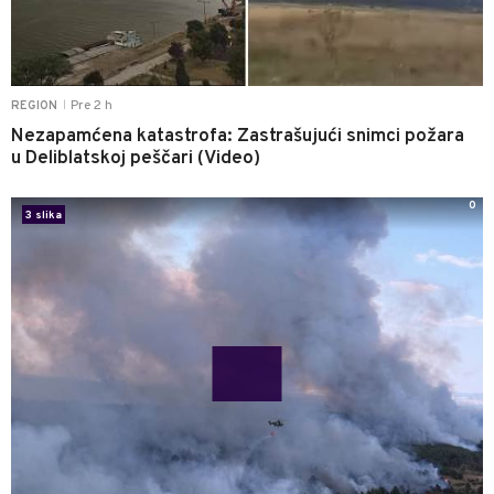
Pre 2 h
REGION
|
Nezapamćena katastrofa: Zastrašujući snimci požara
u Deliblatskoj peščari (Video)
0
3 slika