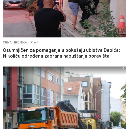
Pre 1 h
CRNA HRONIKA
|
Osumnjičen za pomaganje u pokušaju ubistva Dabića:
Nikoliću određena zabrana napuštanja boravišta
0