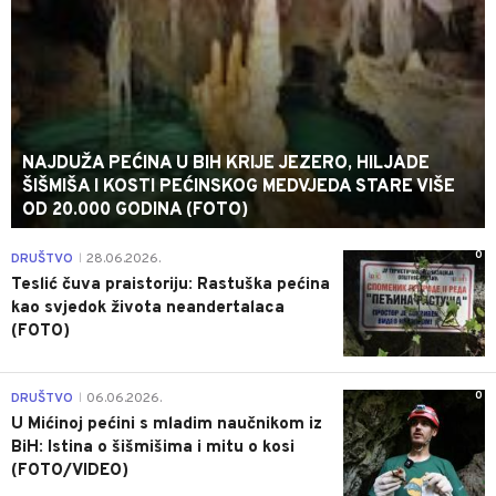
NAJDUŽA PEĆINA U BIH KRIJE JEZERO, HILJADE
ŠIŠMIŠA I KOSTI PEĆINSKOG MEDVJEDA STARE VIŠE
OD 20.000 GODINA (FOTO)
0
DRUŠTVO
28.06.2026.
|
Teslić čuva praistoriju: Rastuška pećina
kao svjedok života neandertalaca
(FOTO)
0
DRUŠTVO
06.06.2026.
|
U Mićinoj pećini s mladim naučnikom iz
BiH: Istina o šišmišima i mitu o kosi
(FOTO/VIDEO)