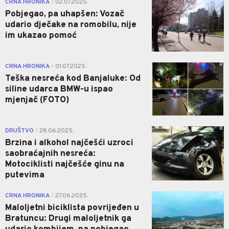
CRNA HRONIKA
02.07.2025.
|
Pobjegao, pa uhapšen: Vozač
udario dječake na romobilu, nije
im ukazao pomoć
0
CRNA HRONIKA
01.07.2025.
|
Teška nesreća kod Banjaluke: Od
siline udarca BMW-u ispao
mjenjač (FOTO)
0
DRUŠTVO
28.06.2025.
|
Brzina i alkohol najčešći uzroci
saobraćajnih nesreća:
Motociklisti najčešće ginu na
putevima
0
CRNA HRONIKA
27.06.2025.
|
Maloljetni biciklista povrijeđen u
Bratuncu: Drugi maloljetnik ga