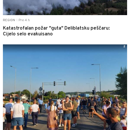
Pre 4 h
REGION
|
Katastrofalan požar "guta" Deliblatsku peščaru:
Cijelo selo evakuisano
2