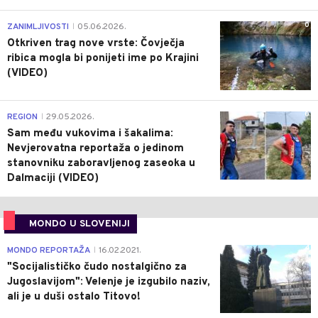
0
ZANIMLJIVOSTI
05.06.2026.
|
Otkriven trag nove vrste: Čovječja
ribica mogla bi ponijeti ime po Krajini
(VIDEO)
0
REGION
29.05.2026.
|
Sam među vukovima i šakalima:
Nevjerovatna reportaža o jedinom
stanovniku zaboravljenog zaseoka u
Dalmaciji (VIDEO)
MONDO U SLOVENIJI
4
MONDO REPORTAŽA
16.02.2021.
|
"Socijalističko čudo nostalgično za
Jugoslavijom": Velenje je izgubilo naziv,
ali je u duši ostalo Titovo!