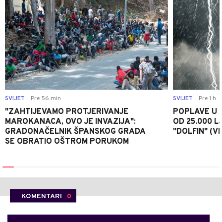
SVIJET
Pre 56 min
SVIJET
Pre 1 h
|
|
"ZAHTIJEVAMO PROTJERIVANJE
POPLAVE U K
MAROKANACA, OVO JE INVAZIJA":
OD 25.000 LJ
GRADONAČELNIK ŠPANSKOG GRADA
"DOLFIN" (V
SE OBRATIO OŠTROM PORUKOM
KOMENTARI
0