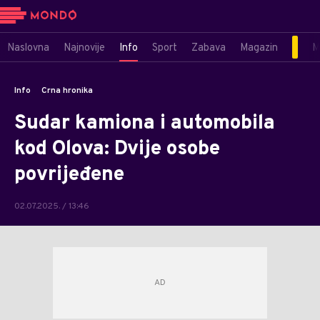
Naslovna
Najnovije
Info
Sport
Zabava
Magazin
M
Info
Crna hronika
Sudar kamiona i automobila
kod Olova: Dvije osobe
povrijeđene
02.07.2025. / 13:46