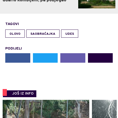
udario kombijem, pa pobjegao
TAGOVI
OLOVO
SAOBRAĆAJKA
UDES
PODIJELI
JOŠ IZ INFO
0