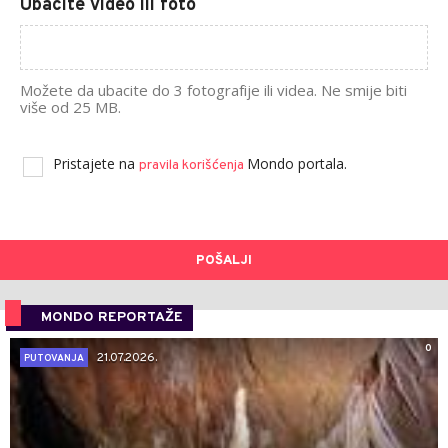
Ubacite video ili foto
Možete da ubacite do 3 fotografije ili videa. Ne smije biti
više od 25 MB.
Pristajete na
Mondo portala.
pravila korišćenja
POŠALJI
MONDO REPORTAŽE
0
21.07.2026.
PUTOVANJA