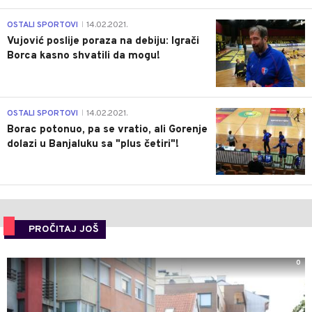
1
OSTALI SPORTOVI
14.02.2021.
|
Vujović poslije poraza na debiju: Igrači
Borca kasno shvatili da mogu!
3
OSTALI SPORTOVI
14.02.2021.
|
Borac potonuo, pa se vratio, ali Gorenje
dolazi u Banjaluku sa "plus četiri"!
PROČITAJ JOŠ
0