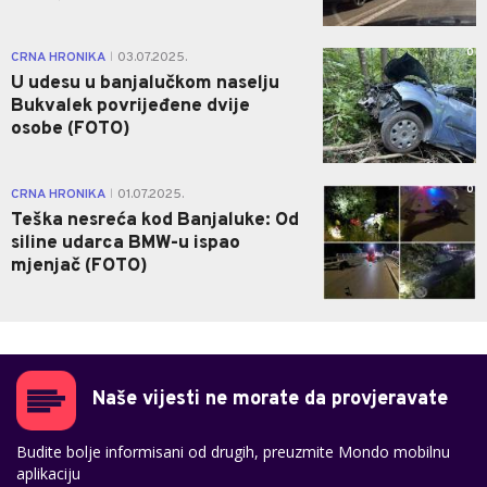
0
CRNA HRONIKA
03.07.2025.
|
U udesu u banjalučkom naselju
Bukvalek povrijeđene dvije
osobe (FOTO)
0
CRNA HRONIKA
01.07.2025.
|
Teška nesreća kod Banjaluke: Od
siline udarca BMW-u ispao
mjenjač (FOTO)
Naše vijesti ne morate da provjeravate
Budite bolje informisani od drugih, preuzmite Mondo mobilnu
aplikaciju