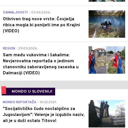
0
ZANIMLJIVOSTI
05.06.2026.
|
Otkriven trag nove vrste: Čovječja
ribica mogla bi ponijeti ime po Krajini
(VIDEO)
0
REGION
29.05.2026.
|
Sam među vukovima i šakalima:
Nevjerovatna reportaža o jedinom
stanovniku zaboravljenog zaseoka u
Dalmaciji (VIDEO)
MONDO U SLOVENIJI
4
MONDO REPORTAŽA
16.02.2021.
|
"Socijalističko čudo nostalgično za
Jugoslavijom": Velenje je izgubilo naziv,
ali je u duši ostalo Titovo!