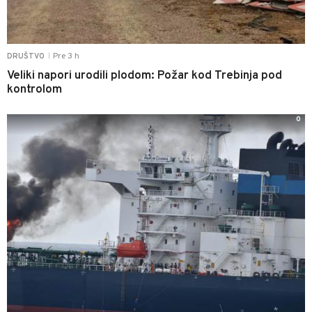
Pre 3 h
DRUŠTVO
|
Veliki napori urodili plodom: Požar kod Trebinja pod
kontrolom
0