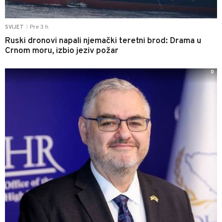
Pre 3 h
SVIJET
|
Ruski dronovi napali njemački teretni brod: Drama u
Crnom moru, izbio jeziv požar
0