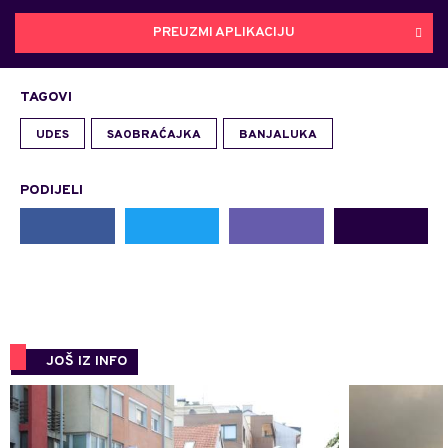
PREUZMI APLIKACIJU
TAGOVI
UDES
SAOBRAĆAJKA
BANJALUKA
PODIJELI
JOŠ IZ INFO
0