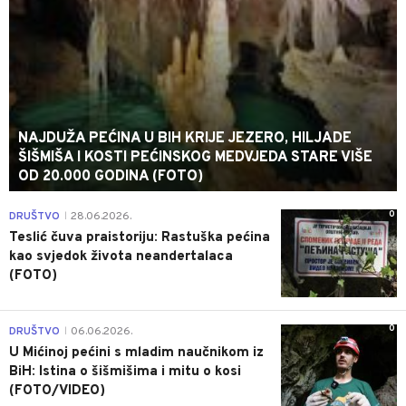
NAJDUŽA PEĆINA U BIH KRIJE JEZERO, HILJADE
ŠIŠMIŠA I KOSTI PEĆINSKOG MEDVJEDA STARE VIŠE
OD 20.000 GODINA (FOTO)
0
DRUŠTVO
28.06.2026.
|
Teslić čuva praistoriju: Rastuška pećina
kao svjedok života neandertalaca
(FOTO)
0
DRUŠTVO
06.06.2026.
|
U Mićinoj pećini s mladim naučnikom iz
BiH: Istina o šišmišima i mitu o kosi
(FOTO/VIDEO)