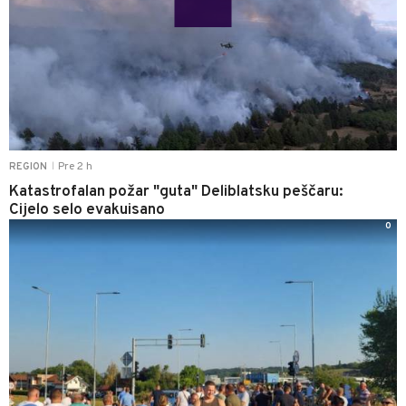
Pre 2 h
REGION
|
Katastrofalan požar "guta" Deliblatsku peščaru:
Cijelo selo evakuisano
0