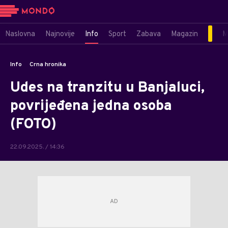
Naslovna
Najnovije
Info
Sport
Zabava
Magazin
M
Info
Crna hronika
Udes na tranzitu u Banjaluci,
povrijeđena jedna osoba
(FOTO)
22.09.2025. / 14:36