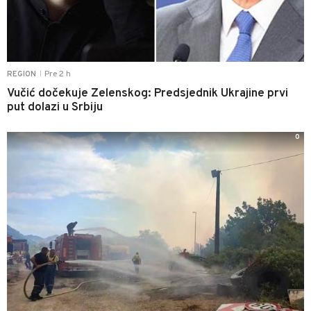
Pre 2 h
REGION
|
Vučić dočekuje Zelenskog: Predsjednik Ukrajine prvi
put dolazi u Srbiju
0