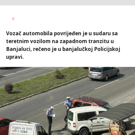
Dušan
AUTOR
0
Volaš
Vozač automobila povrijeđen je u sudaru sa
teretnim vozilom na zapadnom tranzitu u
Banjaluci, rečeno je u banjalučkoj Policijskoj
upravi.