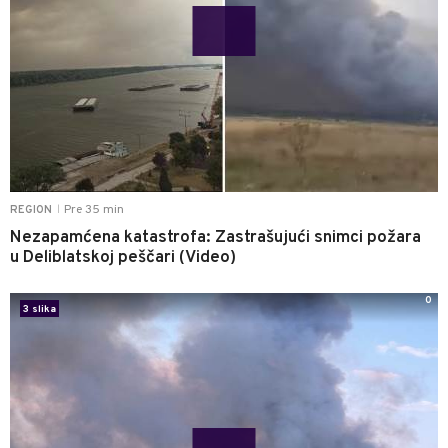
Pre 35 min
REGION
|
Nezapamćena katastrofa: Zastrašujući snimci požara
u Deliblatskoj peščari (Video)
0
3 slika