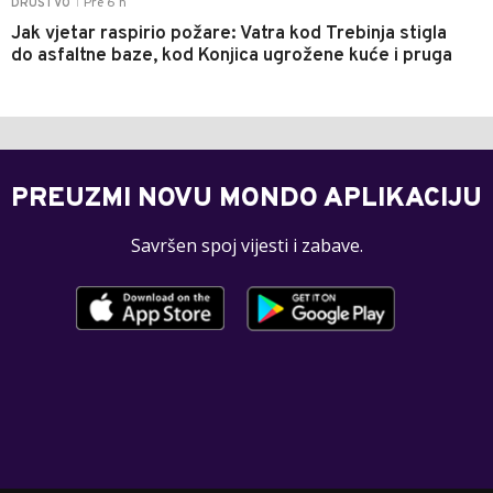
Pre 6 h
DRUŠTVO
|
Jak vjetar raspirio požare: Vatra kod Trebinja stigla
do asfaltne baze, kod Konjica ugrožene kuće i pruga
PREUZMI NOVU MONDO APLIKACIJU
Savršen spoj vijesti i zabave.