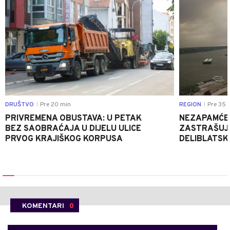
DRUŠTVO
Pre 20 min
REGION
Pre 35 
|
|
PRIVREMENA OBUSTAVA: U PETAK
NEZAPAMĆE
BEZ SAOBRAĆAJA U DIJELU ULICE
ZASTRAŠUJU
PRVOG KRAJIŠKOG KORPUSA
DELIBLATSKO
KOMENTARI
0