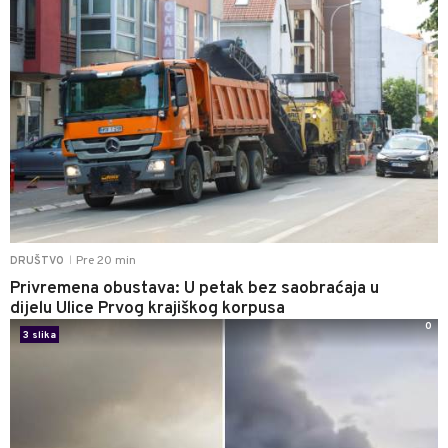
Pre 20 min
DRUŠTVO
|
Privremena obustava: U petak bez saobraćaja u
dijelu Ulice Prvog krajiškog korpusa
0
3 slika