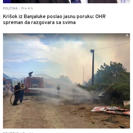
Pre 4 h
POLITIKA
|
Krišok iz Banjaluke poslao jasnu poruku: OHR
spreman da razgovara sa svima
0