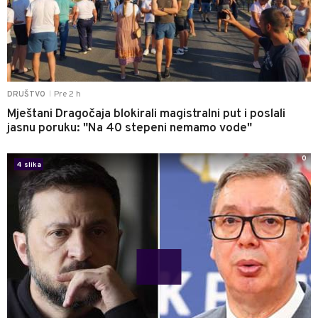
Pre 2 h
DRUŠTVO
|
Mještani Dragočaja blokirali magistralni put i poslali
jasnu poruku: "Na 40 stepeni nemamo vode"
0
4 slika