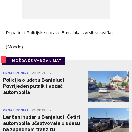
Pripadnici Policijske uprave Banjaluka izvršili su uviđaj.
(Mondo)
MOŽDA ĆE VAS ZANIMATI
1
CRNA HRONIKA
20.09.2025.
|
Policija o udesu Banjaluci:
Povrijeđen putnik i vozač
automobila
0
CRNA HRONIKA
25.08.2025.
|
Lančani sudar u Banjaluci: Četiri
automobila učestvovala u udesu
na zapadnom tranzitu