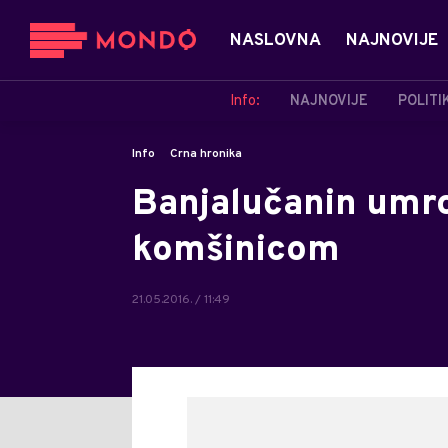
NASLOVNA
NAJNOVIJE
Info:
NAJNOVIJE
POLITI
Info
Crna hronika
Banjalučanin umr
komšinicom
21.05.2016. / 11:49