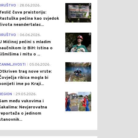
0
DRUŠTVO
28.06.2026.
|
Teslić čuva praistoriju:
Rastuška pećina kao svjedok
života neandertalac...
0
DRUŠTVO
06.06.2026.
|
U Mićinoj pećini s mladim
naučnikom iz BiH: Istina o
šišmišima i mitu o ...
0
ZANIMLJIVOSTI
05.06.2026.
|
Otkriven trag nove vrste:
Čovječja ribica mogla bi
ponijeti ime po Kraji...
0
REGION
29.05.2026.
|
Sam među vukovima i
šakalima: Nevjerovatna
reportaža o jedinom
stanovnik...