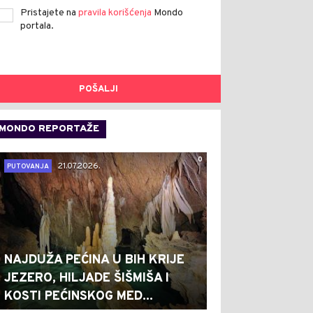
Pristajete na
pravila korišćenja
Mondo
portala.
POŠALJI
MONDO REPORTAŽE
0
21.07.2026.
PUTOVANJA
NAJDUŽA PEĆINA U BIH KRIJE
JEZERO, HILJADE ŠIŠMIŠA I
KOSTI PEĆINSKOG MED...