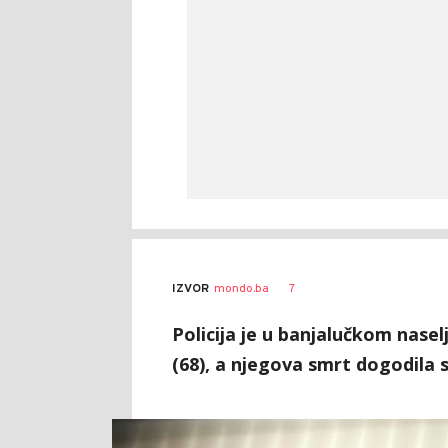
7
IZVOR
mondo.ba
Policija je u banjalučkom nasel
(68), a njegova smrt dogodila