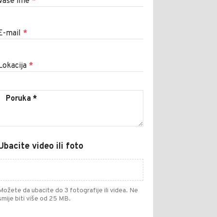
Vaše ime
*
E-mail
*
Lokacija
*
Ubacite video ili foto
Možete da ubacite do 3 fotografije ili videa. Ne
smije biti više od 25 MB.