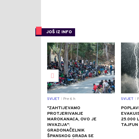
JOŠ IZ INFO
0
SVIJET
Pre 6 h
SVIJET
P
|
|
"ZAHTIJEVAMO
POPLAVE
PROTJERIVANJE
EVAKUI
MAROKANACA, OVO JE
25.000 L
INVAZIJA":
TAJFUN 
GRADONAČELNIK
ŠPANSKOG GRADA SE