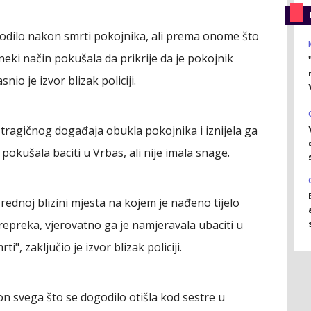
godilo nakon smrti pokojnika, ali prema onome što
 neki način pokušala da prikrije da je pokojnik
o je izvor blizak policiji.
tragičnog događaja obukla pokojnika i iznijela ga
 pokušala baciti u Vrbas, ali nije imala snage.
rednoj blizini mjesta na kojem je nađeno tijelo
epreka, vjerovatno ga je namjeravala ubaciti u
i", zaključio je izvor blizak policiji.
on svega što se dogodilo otišla kod sestre u