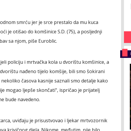
rodnom smrću jer je srce prestalo da mu kuca
ći je otišao do komšinice S.D. (75), a posljednji
bav sa njom, piše Euroblic.
eli policiju i mrtvačka kola u dvorištu komšinice, a
dvorištu nađeno tijelo komšije, bili smo šokirani
k nekoliko časova kasnije saznali smo detalje kako
je mogao ljepše skončati", ispričao je prijatelj
 ne bude navedeno.
arca, uviđaju je prisustvovao i ljekar mrtvozornik
gova krivičnog djela. Nikome, međutim, nije bilo