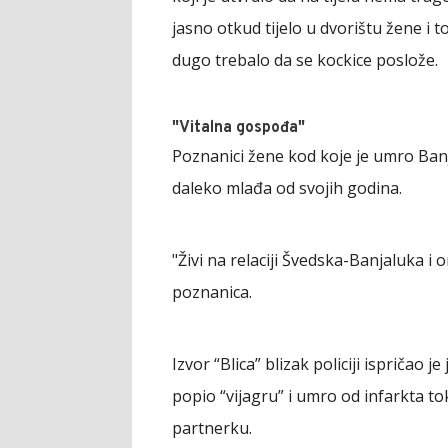
jasno otkud tijelo u dvorištu žene i t
dugo trebalo da se kockice poslože.
"Vitalna gospođa"
Poznanici žene kod koje je umro Banjal
daleko mlađa od svojih godina.
"Živi na relaciji Švedska-Banjaluka i o
poznanica.
Izvor “Blica” blizak policiji ispričao 
popio “vijagru” i umro od infarkta to
partnerku.