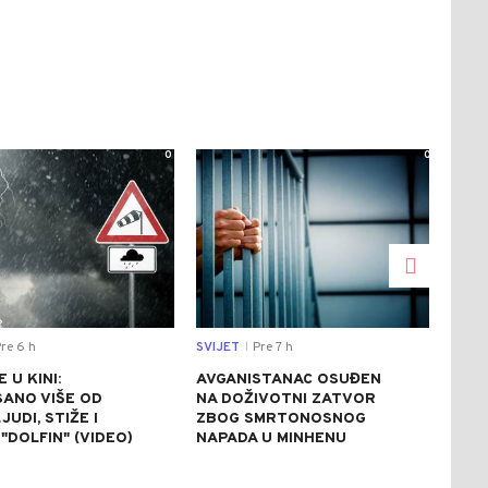
0
0
re 6 h
SVIJET
Pre 7 h
CRNA
|
 U KINI:
AVGANISTANAC OSUĐEN
OSU
SANO VIŠE OD
NA DOŽIVOTNI ZATVOR
POM
JUDI, STIŽE I
ZBOG SMRTONOSNOG
UBI
"DOLFIN" (VIDEO)
NAPADA U MINHENU
ODR
NAP