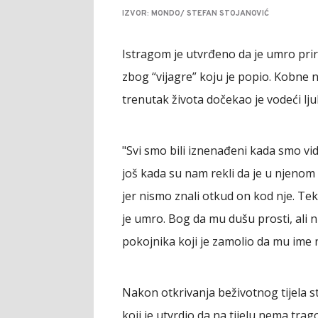
IZVOR: MONDO/ STEFAN STOJANOVIĆ
Istragom je utvrđeno da je umro pri
zbog “vijagre” koju je popio. Kobne no
trenutak života dočekao je vodeći lju
"Svi smo bili iznenađeni kada smo vidj
još kada su nam rekli da je u njenom 
jer nismo znali otkud on kod nje. Te
je umro. Bog da mu dušu prosti, ali ni
pokojnika koji je zamolio da mu ime
Nakon otkrivanja beživotnog tijela st
koji je utvrdio da na tijelu nema tra