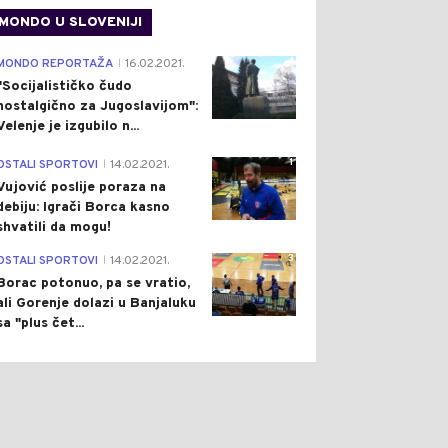
MONDO U SLOVENIJI
4
MONDO REPORTAŽA
16.02.2021.
|
"Socijalističko čudo
nostalgično za Jugoslavijom":
Velenje je izgubilo n...
1
OSTALI SPORTOVI
14.02.2021.
|
Vujović poslije poraza na
debiju: Igrači Borca kasno
shvatili da mogu!
3
OSTALI SPORTOVI
14.02.2021.
|
Borac potonuo, pa se vratio,
ali Gorenje dolazi u Banjaluku
sa "plus čet...