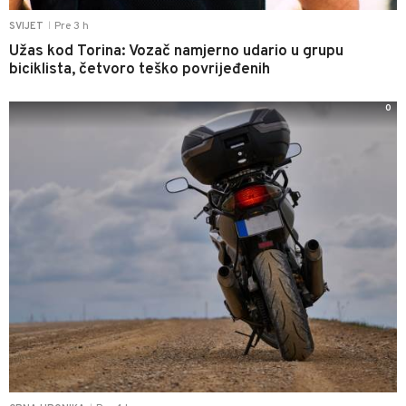
Pre 3 h
SVIJET
|
Užas kod Torina: Vozač namjerno udario u grupu
biciklista, četvoro teško povrijeđenih
0