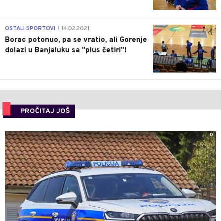
3
OSTALI SPORTOVI
14.02.2021.
|
Borac potonuo, pa se vratio, ali Gorenje
dolazi u Banjaluku sa "plus četiri"!
PROČITAJ JOŠ
0