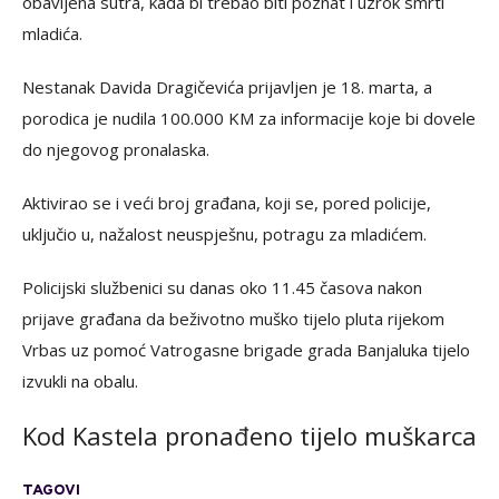
obavljena sutra, kada bi trebao biti poznat i uzrok smrti
mladića.
Nestanak Davida Dragičevića prijavljen je 18. marta, a
porodica je nudila 100.000 KM za informacije koje bi dovele
do njegovog pronalaska.
Aktivirao se i veći broj građana, koji se, pored policije,
uključio u, nažalost neuspješnu, potragu za mladićem.
Policijski službenici su danas oko 11.45 časova nakon
prijave građana da beživotno muško tijelo pluta rijekom
Vrbas uz pomoć Vatrogasne brigade grada Banjaluka tijelo
izvukli na obalu.
Kod Kastela pronađeno tijelo muškarca
TAGOVI