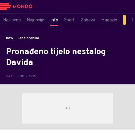
Naslovna
Najnovije
Info
Sport
Zabava
Magazin
M
Info
Crna hronika
Pronađeno tijelo nestalog
Davida
24.03.2018. / 15:19