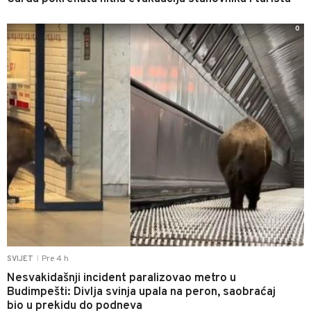
0
Pre 4 h
SVIJET
|
Nesvakidašnji incident paralizovao metro u
Budimpešti: Divlja svinja upala na peron, saobraćaj
bio u prekidu do podneva