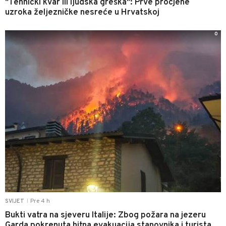
"Tehnički kvar ili ljudska greška": Prve procjene
uzroka željezničke nesreće u Hrvatskoj
0
Pre 4 h
SVIJET
|
Bukti vatra na sjeveru Italije: Zbog požara na jezeru
Garda pokrenuta hitna evakuacija stanovnika i turista