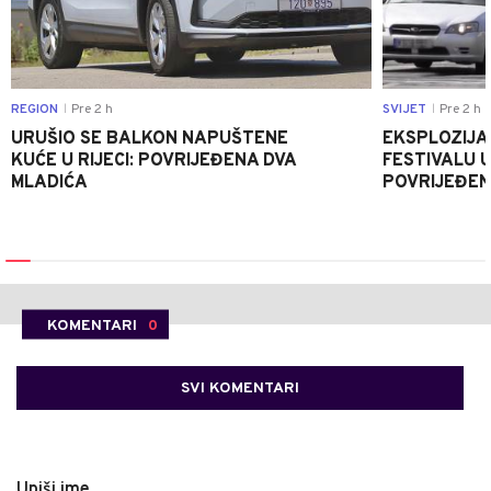
REGION
Pre 2 h
SVIJET
Pre 2 h
|
|
URUŠIO SE BALKON NAPUŠTENE
EKSPLOZIJA
KUĆE U RIJECI: POVRIJEĐENA DVA
FESTIVALU 
MLADIĆA
POVRIJEĐEN
KOMENTARI
0
SVI KOMENTARI
Upiši ime