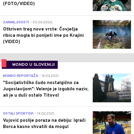
(FOTO/VIDEO)
0
ZANIMLJIVOSTI
05.06.2026.
|
Otkriven trag nove vrste: Čovječja
ribica mogla bi ponijeti ime po Krajini
(VIDEO)
MONDO U SLOVENIJI
4
MONDO REPORTAŽA
16.02.2021.
|
"Socijalističko čudo nostalgično za
Jugoslavijom": Velenje je izgubilo naziv,
ali je u duši ostalo Titovo!
1
OSTALI SPORTOVI
14.02.2021.
|
Vujović poslije poraza na debiju: Igrači
Borca kasno shvatili da mogu!