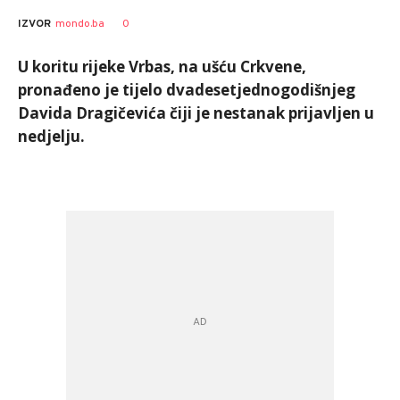
0
IZVOR
mondo.ba
U koritu rijeke Vrbas, na ušću Crkvene,
pronađeno je tijelo dvadesetjednogodišnjeg
Davida Dragičevića čiji je nestanak prijavljen u
nedjelju.