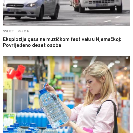
Pre 2 h
SVIJET
|
Eksplozija gasa na muzičkom festivalu u Njemačkoj:
Povrijeđeno deset osoba
0