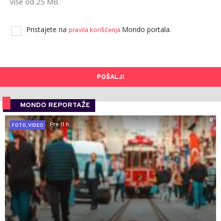
više od 25 MB.
Pristajete na
Mondo portala.
pravila korišćenja
POŠALJI
MONDO REPORTAŽE
0
Pre 11 h
FOTO, VIDEO