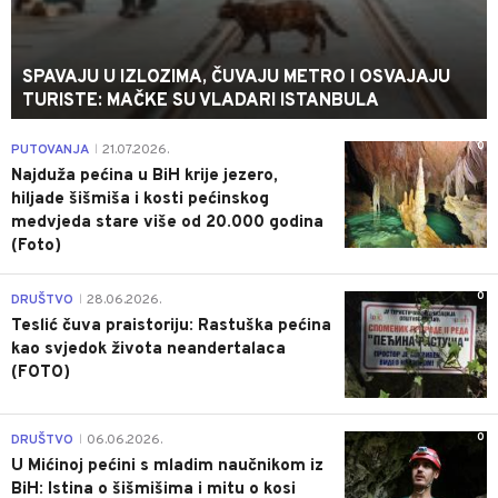
SPAVAJU U IZLOZIMA, ČUVAJU METRO I OSVAJAJU
TURISTE: MAČKE SU VLADARI ISTANBULA
0
PUTOVANJA
21.07.2026.
|
Najduža pećina u BiH krije jezero,
hiljade šišmiša i kosti pećinskog
medvjeda stare više od 20.000 godina
(Foto)
0
DRUŠTVO
28.06.2026.
|
Teslić čuva praistoriju: Rastuška pećina
kao svjedok života neandertalaca
(FOTO)
0
DRUŠTVO
06.06.2026.
|
U Mićinoj pećini s mladim naučnikom iz
BiH: Istina o šišmišima i mitu o kosi