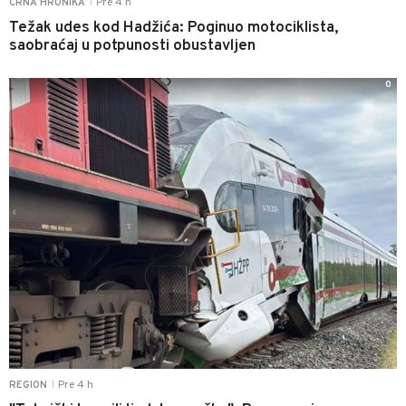
Pre 4 h
CRNA HRONIKA
|
Težak udes kod Hadžića: Poginuo motociklista,
saobraćaj u potpunosti obustavljen
0
Pre 4 h
REGION
|