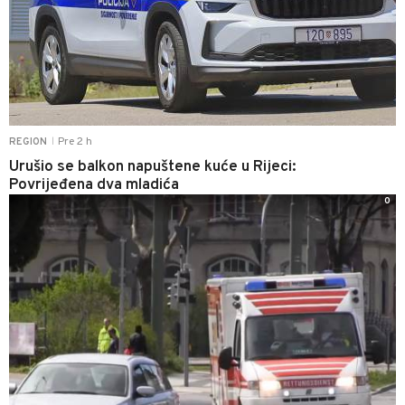
Pre 2 h
REGION
|
Urušio se balkon napuštene kuće u Rijeci:
Povrijeđena dva mladića
0