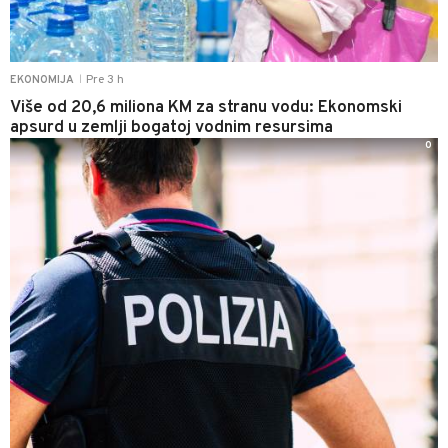
Pre 3 h
EKONOMIJA
|
Više od 20,6 miliona KM za stranu vodu: Ekonomski
apsurd u zemlji bogatoj vodnim resursima
0