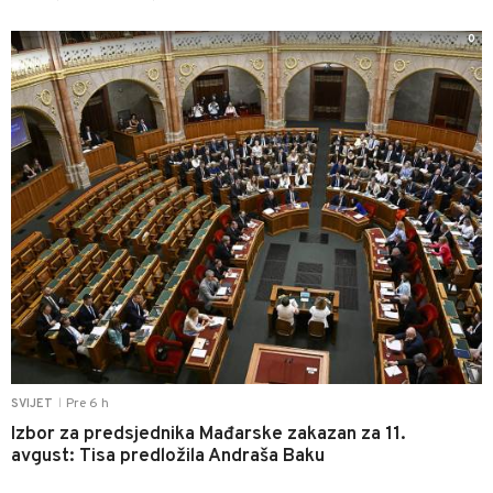
0
Pre 6 h
SVIJET
|
Izbor za predsjednika Mađarske zakazan za 11.
avgust: Tisa predložila Andraša Baku