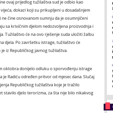
ne ovaj prijedlog tužilaštva sud je odbio kao
vijeća, dokazi koji su prikupljeni u dosadašnjem
eni ne čine osnovanom sumnju da je osumnjičeni
caju sa krivičnim djelom nedozvoljena proizvodnja i
ja. Tužilaštvo će na ovo rješenje suda uložiti žalbu
na djela. Po završetku istrage, tužilaštvo će
 je iz Republičkog javnog tužilaštva.
m oktobra donijelo odluku o sporvođenju istrage
a je Radiću određen pritvor od mjesec dana. Slučaj
jenja Republičkog tužilaštva koje je tražilo
 stavilo djelo terorizma, za šta nije bilo nikakvog