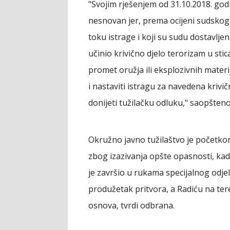
"Svojim rješenjem od 31.10.2018. godi
nesnovan jer, prema ocijeni sudskog 
toku istrage i koji su sudu dostavlj
učinio krivično djelo terorizam u sti
promet oružja ili eksplozivnih materi
i nastaviti istragu za navedena krivič
donijeti tužilačku odluku," saopšteno
Okružno javno tužilaštvo je početko
zbog izazivanja opšte opasnosti, kad
je završio u rukama specijalnog odjel
produžetak pritvora, a Radiću na teret
osnova, tvrdi odbrana.