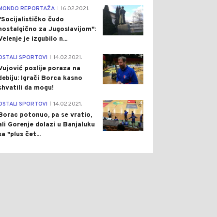
4
MONDO REPORTAŽA
16.02.2021.
|
"Socijalističko čudo
nostalgično za Jugoslavijom":
Velenje je izgubilo n...
1
OSTALI SPORTOVI
14.02.2021.
|
Vujović poslije poraza na
debiju: Igrači Borca kasno
shvatili da mogu!
3
OSTALI SPORTOVI
14.02.2021.
|
Borac potonuo, pa se vratio,
ali Gorenje dolazi u Banjaluku
sa "plus čet...