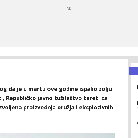
g da je u martu ove godine ispalio zolju
, Republičko javno tužilaštvo tereti za
zvoljena proizvodnja oružja i eksplozivnih