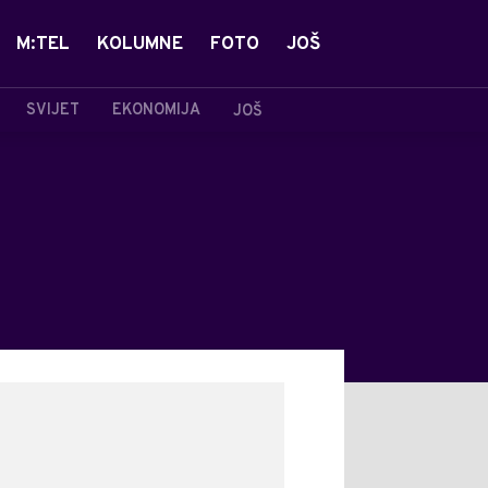
M:TEL
KOLUMNE
FOTO
JOŠ
SVIJET
EKONOMIJA
JOŠ