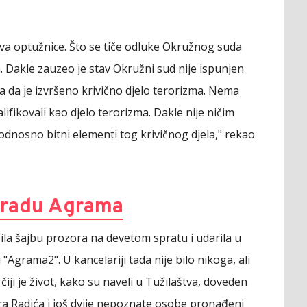
kva optužnice. Što se tiče odluke Okružnog suda
 Dakle zauzeo je stav Okružni sud nije ispunjen
 da je izvršeno krivično djelo terorizma. Nema
lifikovali kao djelo terorizma. Dakle nije ničim
odnosno bitni elementi tog krivičnog djela," rekao
gradu Agrama
ila šajbu prozora na devetom spratu i udarila u
"Agrama2". U kancelariji tada nije bilo nikoga, ali
iji je život, kako su naveli u Tužilaštva, doveden
ra Radića i još dvije nepoznate osobe pronađeni