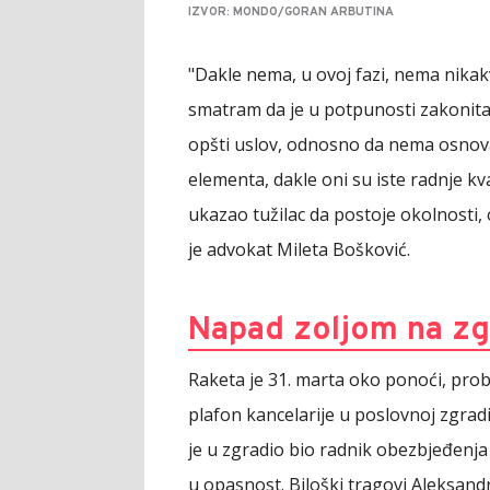
IZVOR: MONDO/GORAN ARBUTINA
"Dakle nema, u ovoj fazi, nema nika
smatram da je u potpunosti zakonita.
opšti uslov, odnosno da nema osnova
elementa, dakle oni su iste radnje kva
ukazao tužilac da postoje okolnosti, 
je advokat Mileta Bošković.
Napad zoljom na z
Raketa je 31. marta oko ponoći, prob
plafon kancelarije u poslovnoj zgradi 
je u zgradio bio radnik obezbjeđenja č
u opasnost. Biloški tragovi Aleksand