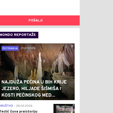
POŠALJI
MONDO REPORTAŽE
0
21.07.2026.
PUTOVANJA
NAJDUŽA PEĆINA U BIH KRIJE
JEZERO, HILJADE ŠIŠMIŠA I
KOSTI PEĆINSKOG MED...
0
DRUŠTVO
28.06.2026.
|
Teslić čuva praistoriju: