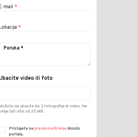
E-mail
*
Lokacija
*
Ubacite video ili foto
Možete da ubacite do 3 fotografije ili videa. Ne
smije biti više od 25 MB.
Pristajete na
pravila korišćenja
Mondo
portala.