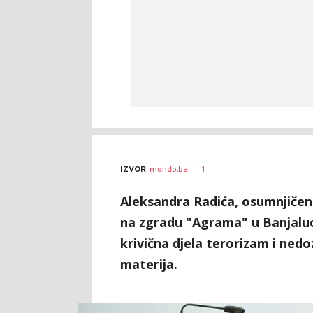
1
IZVOR
mondo.ba
Aleksandra Radića, osumnjičeno
na zgradu "Agrama" u Banjaluci
krivična djela terorizam i nedo
materija.