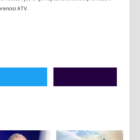
prenosi ATV.
0
0