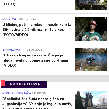
(FOTO)
0
DRUŠTVO
06.06.2026.
|
U Mićinoj pećini s mladim naučnikom iz
BiH: Istina o šišmišima i mitu o kosi
(FOTO/VIDEO)
0
ZANIMLJIVOSTI
05.06.2026.
|
Otkriven trag nove vrste: Čovječja
ribica mogla bi ponijeti ime po Krajini
(VIDEO)
MONDO U SLOVENIJI
4
MONDO REPORTAŽA
16.02.2021.
|
"Socijalističko čudo nostalgično za
Jugoslavijom": Velenje je izgubilo naziv,