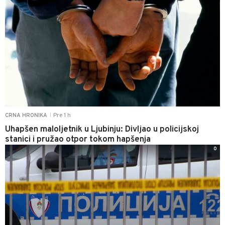
Pre 1 h
CRNA HRONIKA
|
Uhapšen maloljetnik u Ljubinju: Divljao u policijskoj
stanici i pružao otpor tokom hapšenja
0