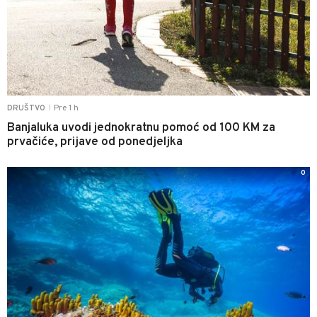
Pre 1 h
DRUŠTVO
|
Banjaluka uvodi jednokratnu pomoć od 100 KM za
prvačiće, prijave od ponedjeljka
0