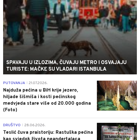
SPAVAJU U IZLOZIMA, ČUVAJU METRO I OSVAJAJU
TURISTE: MAČKE SU VLADARI ISTANBULA
0
PUTOVANJA
21.07.2026.
|
Najduža pećina u BiH krije jezero,
hiljade šišmiša i kosti pećinskog
medvjeda stare više od 20.000 godina
(Foto)
0
DRUŠTVO
28.06.2026.
|
Teslić čuva praistoriju: Rastuška pećina
kao svjedok života neandertalaca