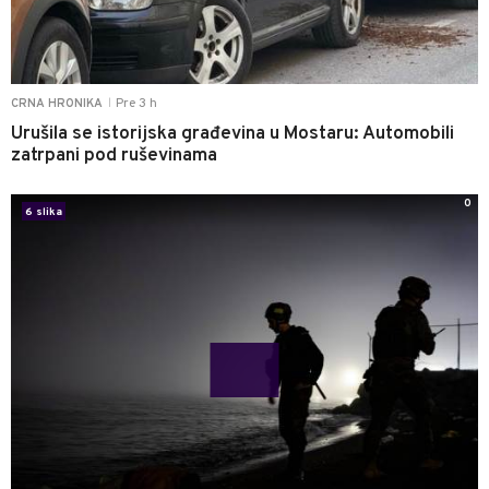
Pre 3 h
CRNA HRONIKA
|
Urušila se istorijska građevina u Mostaru: Automobili
zatrpani pod ruševinama
0
6 slika