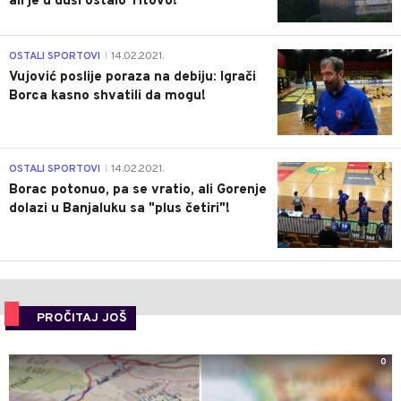
ali je u duši ostalo Titovo!
1
OSTALI SPORTOVI
14.02.2021.
|
Vujović poslije poraza na debiju: Igrači
Borca kasno shvatili da mogu!
3
OSTALI SPORTOVI
14.02.2021.
|
Borac potonuo, pa se vratio, ali Gorenje
dolazi u Banjaluku sa "plus četiri"!
PROČITAJ JOŠ
0