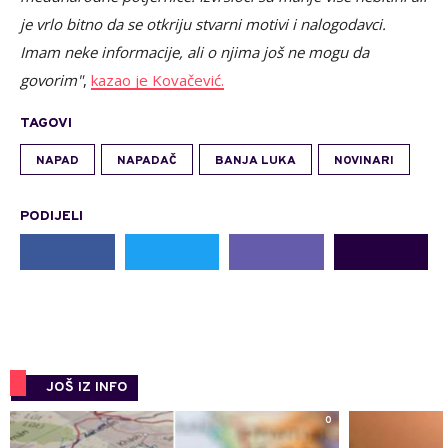
je vrlo bitno da se otkriju stvarni motivi i nalogodavci.
Imam neke informacije, ali o njima još ne mogu da
govorim"
,
kazao je Kovačević.
TAGOVI
NAPAD
NAPADAČ
BANJA LUKA
NOVINARI
PODIJELI
JOŠ IZ INFO
0