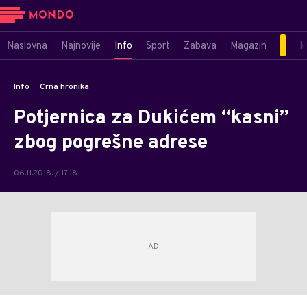
Naslovna
Najnovije
Info
Sport
Zabava
Magazin
M
Info
Crna hronika
Potjernica za Dukićem “kasni”
zbog pogrešne adrese
06.11.2018. / 17:18