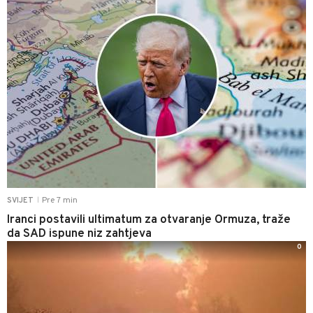
Pre 7 min
SVIJET
|
Iranci postavili ultimatum za otvaranje Ormuza, traže
da SAD ispune niz zahtjeva
0