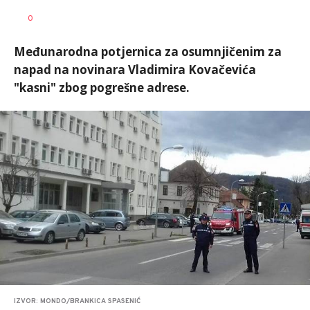
Željko
Brankica
AUTORI
0
Svitlica
Spasenić
Međunarodna potjernica za osumnjičenim za
napad na novinara Vladimira Kovačevića
"kasni" zbog pogrešne adrese.
IZVOR: MONDO/BRANKICA SPASENIĆ