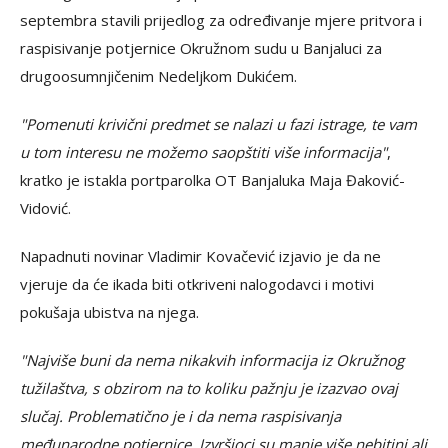
septembra stavili prijedlog za određivanje mjere pritvora i
raspisivanje potjernice Okružnom sudu u Banjaluci za
drugoosumnjičenim Nedeljkom Dukićem.
"Pomenuti krivični predmet se nalazi u fazi istrage, te vam
u tom interesu ne možemo saopštiti više informacija"
,
kratko je istakla portparolka OT Banjaluka Maja Đaković-
Vidović.
Napadnuti novinar Vladimir Kovačević izjavio je da ne
vjeruje da će ikada biti otkriveni nalogodavci i motivi
pokušaja ubistva na njega.
"Najviše buni da nema nikakvih informacija iz Okružnog
tužilaštva, s obzirom na to koliku pažnju je izazvao ovaj
slučaj. Problematično je i da nema raspisivanja
međunarodne potjernice. Izvršioci su manje više nebitini ali