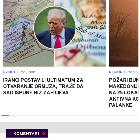
SVIJET
Pre 7 min
REGION
Pre 58 
|
|
IRANCI POSTAVILI ULTIMATUM ZA
POŽARI BUK
OTVARANJE ORMUZA, TRAŽE DA
MAKEDONIJE
SAD ISPUNE NIZ ZAHTJEVA
NA 25 LOKAC
AKTIVNA KOD
PALANKE
KOMENTARI
0