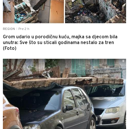
Pre 2 h
REGION
|
Grom udario u porodičnu kuću, majka sa djecom bila
unutra: Sve što su sticali godinama nestalo za tren
(Foto)
0