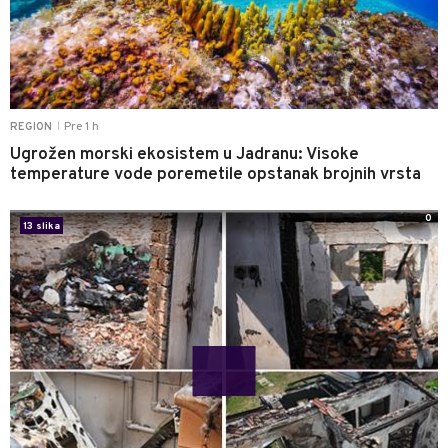
Pre 1 h
REGION
|
Ugrožen morski ekosistem u Jadranu: Visoke
temperature vode poremetile opstanak brojnih vrsta
0
13 slika