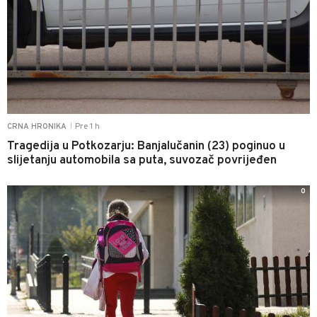
Pre 1 h
CRNA HRONIKA
|
Tragedija u Potkozarju: Banjalučanin (23) poginuo u
slijetanju automobila sa puta, suvozač povrijeđen
0