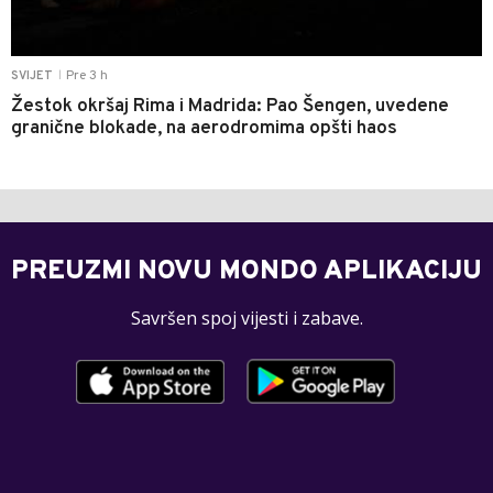
Pre 3 h
SVIJET
|
Žestok okršaj Rima i Madrida: Pao Šengen, uvedene
granične blokade, na aerodromima opšti haos
PREUZMI NOVU MONDO APLIKACIJU
Savršen spoj vijesti i zabave.