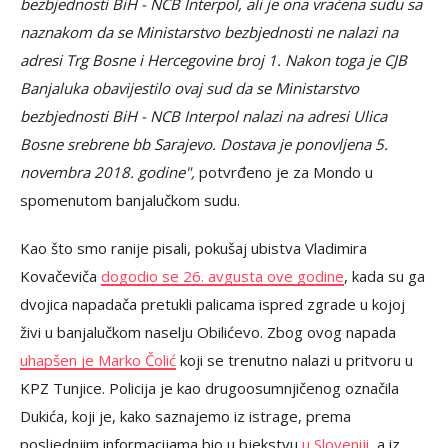
bezbjednosti BiH - NCB Interpol, ali je ona vraćena sudu sa
naznakom da se Ministarstvo bezbjednosti ne nalazi na
adresi Trg Bosne i Hercegovine broj 1. Nakon toga je CJB
Banjaluka obavijestilo ovaj sud da se Ministarstvo
bezbjednosti BiH - NCB Interpol nalazi na adresi Ulica
Bosne srebrene bb Sarajevo. Dostava je ponovljena 5.
novembra 2018. godine",
potvrđeno je za Mondo u
spomenutom banjalučkom sudu.
Kao što smo ranije pisali, pokušaj ubistva Vladimira
Kovačeviča
dogodio se 26. avgusta ove godine
, kada su ga
dvojica napadača pretukli palicama ispred zgrade u kojoj
živi u banjalučkom naselju Obilićevo. Zbog ovog napada
uhapšen je Marko Čolić
koji se trenutno nalazi u pritvoru u
KPZ Tunjice. Policija je kao drugoosumnjičenog označila
Dukića, koji je, kako saznajemo iz istrage, prema
posljednjim informacijama bio u bjekstvu
u Sloveniji,
a iz